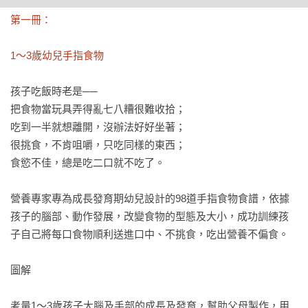
第一冊：

1～3歲幼兒手指食物
孩子吃飯時老是──

把食物當玩具弄得亂七八糟很難收拾；

吃到一半就想離開，沒辦法好好坐著；

很挑食，不肯咀嚼，只吃同樣的東西；

食慾不佳，總是吃二口就不吃了。

營養專家專為成長發育期幼兒設計的98道手指食物食譜，依據
孩子的腦部、動作發展，改變食物的型態及大小，成功訓練孩
子自己將每口食物順利送進口中、不挑食，吃出營養不偏食。

圖解

考量1～3歲孩子大腦及手部的成長及發育，幫助父母製作，用