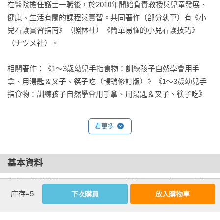
希望孩子能不挑食、快快樂樂吃下所有食物，邊吃邊喊著：
房裡揮汗如雨地製作出一道道充滿的愛心料理吧！

在醫院擔任護士一職後，於2010年開始負責教授與兒童發展、
「好好吃喔！」「我最喜歡吃這個了！」想必是所有照護幼兒
健康、生活有關的課程與實習。共同著作（部分執筆）有《小
的父母、長輩、老師們最想看到的事情！

但是，理想與現實總是背道而馳。父母總會為了孩子胃口不佳
兒看護實習指南》（照林社）《簡單易懂的小兒看護技巧》
及偏食問題傷透腦筋，每天每天總是絞盡腦汁想盡辦法製作出
（ナツメ社）。

然而，上了幼兒園的孩子，已經有了自我主張以及個人喜好
讓孩子樂意大口吃下、由衷發出讚嘆「好好吃喔」的料理。

了。媽媽在與幼兒園老師的溝通討論中會發現：原來孩子們喜
相關著作：《1～3歲幼兒手指食物：訓練孩子自然學會用手
歡吃的食物，其實有許多共通處。尤其當父母聽到小孩在幼兒
我們體察到了各位父母的心聲，特地採訪了多間以美味營養午
拿、用湯匙＆叉子、筷子吃（暢銷修訂版）》《1～3歲幼兒手
園吃飯表現良好，但回家吃飯總是拖拖拉拉，扒了三兩口飯就
餐出名的托兒所與幼兒園，調查了在當地最受孩子們歡迎的餐
指食物：訓練孩子自然學會用手拿、用湯匙＆叉子、筷子吃》

說吃不下、不想吃、不好吃時，必然很好奇：到底小孩在幼兒
點，在本書中以每次一餐的分量，統整出簡單又容易上手的食
園都吃些什麼呢？為什麼在學校都吃得好好的，回家吃飯卻像
譜。

日本WILL兒童知識教育研究中心 
看更多
是非常難過的事情？難道幼兒園的餐食，真的有過人之處嗎？

在本書中WILL兒童知識教育研究中心詳細訪查多間托兒所與幼
即使是孩子們最不喜歡的蔬菜及魚類等食材，在本書中也介紹
兒園，介紹最受孩子歡迎的營養午餐菜單，系統性地整理了許
本書收錄了日本多所幼兒園，訪查介紹最受孩子歡迎的100道營
了許多孩子容易入口的人氣菜色！不僅如此，就連食材的切法
多在家裡可輕易模仿的烹飪小技巧，將孩子不愛吃的食材自然
基本資料
養午餐菜單，系統化的整理出許多在家即可輕鬆模仿的烹飪小
與煮法等也都有詳盡說明，將各種料理時的小訣竅也一併公
地融入食譜中，充滿各種巧思讓每天的用餐時光變得更有樂
技巧，將孩子不愛吃的食材自然地融入食譜中，此外，也有各
開，讓孩子能更輕鬆地吃下一道道美味佳餚。

作者：
中村美穗(Nakamura Miho)
、
中村明子
、
日本WILL兒童
趣！

式容易製作的甜點，方便媽媽輕鬆、簡單、快速完成孩子愛吃
庫存=5
下次購買
放入購物車
知識教育研究中心(WILLこども知育研究所)
、
吳貞穎
的超美味點心！

除了正餐之外，本書中也介紹了相當豐富的手工點心！只需簡
出版社：
新手父母
相關著作：《100道最受幼兒歡迎的超人氣食譜暢銷修訂版》
單幾步驟就能在短時間內完成的簡單點心，以及讓人想像不到
城邦書號：S00012S
