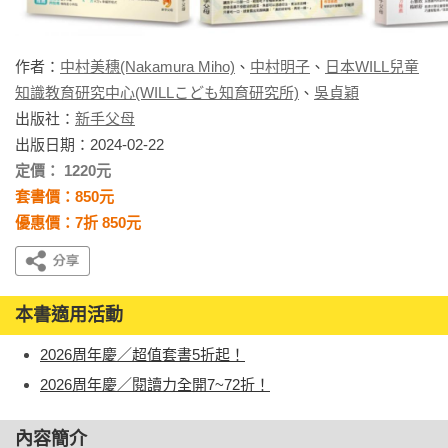
作者：
中村美穗(Nakamura Miho)
、
中村明子
、
日本WILL兒童
知識教育研究中心(WILLこども知育研究所)
、
吳貞穎
出版社：
新手父母
出版日期：2024-02-22
定價： 1220元
套書價：850元
優惠價：7折 850元
本書適用活動
2026周年慶／超值套書5折起！
2026周年慶／閱讀力全開7~72折！
內容簡介