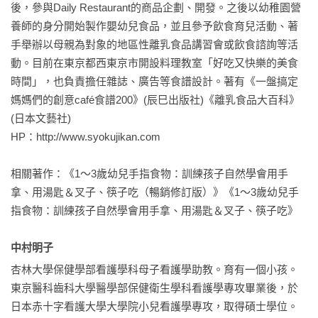
後，參與Daily Restaurant的商品企劃、開發。之後以幼稚園營
第二冊

食的嘴！

養師的身分開始製作嬰幼兒食品，並且參予飲食育兒活動、著
手舉辦以母親為對象的地區性離乳食品講習會或飲食諮詢等活
100道最受幼兒歡迎的超人氣食譜
感謝每一位幼教人士如此的盡心幫助孩子建造良好、均衡的飲
動。目前在東京都西東京市開設料理教室「好吃又快樂的美食
食習慣，孩子是未來的棟樑，我在糖尿病門診職業18年間，眼
時間」，也負責擔任雜誌、廣告等食譜設計。著有《一盤搞定 
餐桌上的食育──向日本幼兒園學習珍惜食物、不挑食！

見糖尿病的發病年紀由50至60歲提前至30至40歲十分憂心，沒
媽媽們的創意café食譜200》(辰巳出版社)《離乳食品大百科》
有健康的飲食就沒有健康的身體，師長真的扮演著非常重要的
(日本文藝社)

全書收錄可以讓孩子一口接一口的日本幼兒園人氣餐點，簡單
角色。這本日文翻譯書提供許多幼兒園的超人氣實作餐點，讓
HP：http://www.syokujikan.com

美味．營養均衡，使父母不必再為孩子胃口不佳及偏食問題傷
父母在家也可以照著做，讓孩子健康又不挑嘴。希望未來有一
透腦筋！

天我也能與幼教人士合作一起為兒童健康而努力，為國內的兒
相關著作：《1～3歲幼兒手指食物：訓練孩子自然學會用手
童量身訂做一本更貼近國內飲食習慣的書籍。

拿、用湯匙＆叉子、筷子吃（暢銷修訂版）》《1～3歲幼兒手
即使是最不受歡迎的蔬菜、魚等，都可以透過切法、煮法來反
指食物：訓練孩子自然學會用手拿、用湯匙＆叉子、筷子吃》

轉，讓孩子開心大口吃下！只要吃一口，就會露出笑顏稱讚：
自序
「真的好好吃，再來一碗。」

中村明子 
每位家長都希望能為孩子準備美味的餐點，更希望孩子能不挑
想要孩子健康成長，飲食就成了父母應該要關注的重要焦點
食地吃下所有食材，充滿活力地健康長大。

杏林大學保健學部看護學科母子看護學助教。育有一個小孩。
了。

東京醫科齒科大學醫學部保健衛生學科看護學專攻畢業後，於
正是抱著這樣的心情，在家掌廚的人才能每天不辭辛勞地在廚
日本赤十字看護大學大學院小兒看護學專攻，取得碩士學位。