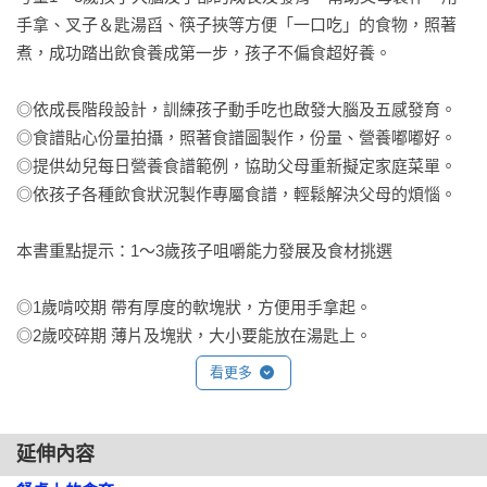
手拿、叉子＆匙湯舀、筷子挾等方便「一口吃」的食物，照著
煮，成功踏出飲食養成第一步，孩子不偏食超好養。

◎依成長階段設計，訓練孩子動手吃也啟發大腦及五感發育。

◎食譜貼心份量拍攝，照著食譜圖製作，份量、營養嘟嘟好。

◎提供幼兒每日營養食譜範例，協助父母重新擬定家庭菜單。

◎依孩子各種飲食狀況製作專屬食譜，輕鬆解決父母的煩惱。

本書重點提示：1～3歲孩子咀嚼能力發展及食材挑選

◎1歲啃咬期 帶有厚度的軟塊狀，方便用手拿起。

◎2歲咬碎期 薄片及塊狀，大小要能放在湯匙上。

◎3歲嚼碎期 稍硬的長條狀，大小可用筷子挾起。

看更多
容易用手拿的調理秘訣

延伸內容
◎可用手拿的長條，易咬成一口大小。
