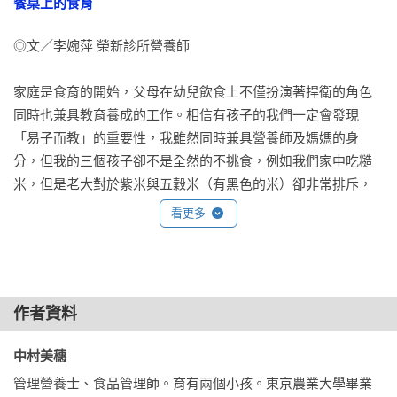
餐桌上的食育
◎可用手指壓碎的小丁狀，方便一口吃。

◎外硬內軟的小塊狀，不沾手不易碎。

◎文／李婉萍 榮新診所營養師

容易用湯匙◎叉子吃的調理秘訣

家庭是食育的開始，父母在幼兒飲食上不僅扮演著捍衛的角色
同時也兼具教育養成的工作。相信有孩子的我們一定會發現
◎切成4公分左右方便用叉子吃的長度。

「易子而教」的重要性，我雖然同時兼具營養師及媽媽的身
◎勾薄芡，讓食物容易舀起、容易吞嚥。

分，但我的三個孩子卻不是全然的不挑食，例如我們家中吃糙
◎方便用湯匙舀起及以叉子叉起的小塊。

米，但是老大對於紫米與五穀米（有黑色的米）卻非常排斥，
直至到了幼兒園後在老師的薰陶之下卻才開始接受，孩子甚至
看更多
容易用筷子吃的調理秘訣

會跟我說：「媽媽，幼兒園阿姨煮的菜好好吃喔！」非常感謝
幼兒園老師與行政人員如此充滿愛，以「愛」烹調出美味營養
◎方便用筷子挾取的厚度與大小。

的料理給孩子吃。

◎熟煮成軟硬度較易挾取的程度。

作者資料
◎選擇不易滑動、易挾取的食材。

我挑選幼兒園有一個很重要的指標──有自己的廚房與烹飪人
員。唯有如此針對食材的採買與烹調的方式才能做到完全的自
中村美穗 
我管控；雖然很多幼兒園都需要控制成本，但貴不代表營養，
管理營養士、食品管理師。育有兩個小孩。東京農業大學畢業
健康的食材、認真的沖洗、菜色口感的調整，才能擄獲孩子挑