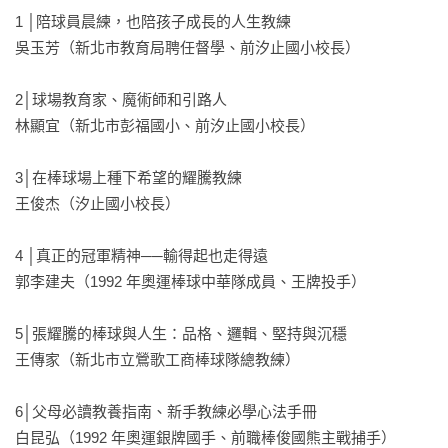
1 │陪球員晨練，也陪孩子成長的人生教練

吳玉芳（新北市教育局聘任督學、前汐止國小校長）

2│球場教育家、魔術師和引路人

林顯宜（新北市彭福國小、前汐止國小校長）

3│在棒球場上種下希望的耀騰教練

王俊杰（汐止國小校長）

4 │真正的冠軍精神──輸得起也走得遠

郭李建夫（1992 年奧運棒球中華隊成員、王牌投手）

5│張耀騰的棒球與人生：品格、邏輯、堅持與沉穩

王傳家（新北市立鶯歌工商棒球隊總教練）

6│父母必讀教養指南、新手教練必學心法手冊 

白昆弘（1992 年奧運銀牌國手、前職棒俊國熊主戰捕手）
