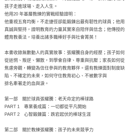
孩子走進球場、走入人生。

他用20 年基層教練的實戰經驗證明：

他重視五育均衡，不走捷徑卻能鍛鍊出最有韌性的球員；他用
真誠與堅持，證明教育的力量其實來自陪伴與信念；他傳授的
體育教養法，培養出諸多職棒好手與社會菁英！

本書收錄無數動人的真實故事：張耀騰自身的經歷；孩子如何
從迷惘、叛逆、懶散，到學會自律、尊重與抗壓；家長如何從
焦慮旁觀，轉變為信任參與的教育夥伴。還有教練面對制度缺
陷、不確定的未來，如何守住教育初心、不被數字與

排名牽著走的血與淚。

第一部　關於球員張耀騰：老天命定的棒球路

PART 1　專業養成篇：一切都從平凡開始

PART 2　心智鍛錬篇：跌宕起伏的棒球生涯

第二部　關於教練張耀騰：孩子的未來競爭力
