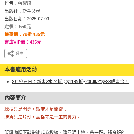
作者：
張耀騰
出版社：
新手父母
出版日期：2025-07-03
定價： 550元
優惠價：79折 435元
書虫VIP價：435元
本書適用活動
8月會員日：新書2本74折；$1199折$200再抽$888購書金！
內容簡介
球技只是開始，態度才是關鍵；

勝負只是片刻，品格才是一生的實力。
張耀騰脫下戰袍後成為教練，蹲回泥土地，帶一群非體育班的