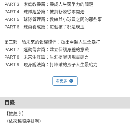
PART 3　家庭教養篇：養成人生競爭力的關鍵

PART 4　球隊經營篇：披荊斬棘從零開始

PART 5　球隊管理篇：教練與小球員之間的那些事

PART 6　球員養成篇：每個孩子都是璞玉

第三部　給未來的張耀騰們：揮出卓越人生全壘打

PART 7　運動傷害篇：建立保護身體的意識

PART 8　未來生涯篇：生涯提醒與規畫建言

PART 9　現身說法篇：打棒球的孩子人生最給力

採訪撰文

看更多
晉 華

輔仁大學歷史系畢業，資深文字工作者。

長年觀察基層運動發展，對棒球懷有熱情，深受張耀騰教練的
目錄
教育精神感動，傾力參與本書採訪、撰文與整理，只盼張教練
【推薦序】

這些寶貴經驗能幫助更多家長看見孩子真正的潛力與成長價
（依來稿順序排列）

值。