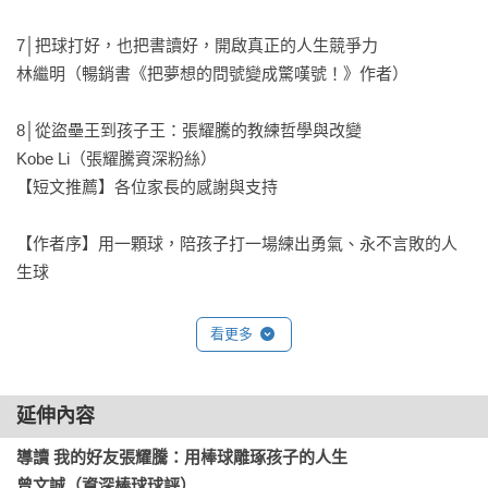
7│把球打好，也把書讀好，開啟真正的人生競爭力

林繼明（暢銷書《把夢想的問號變成驚嘆號！》作者）

8│從盜壘王到孩子王：張耀騰的教練哲學與改變

Kobe Li（張耀騰資深粉絲）

【短文推薦】各位家長的感謝與支持

【作者序】用一顆球，陪孩子打一場練出勇氣、永不言敗的人
生球 

看更多
【導 讀】我的好友張耀騰：用棒球雕琢孩子的人生

曾文誠（資深棒球球評)

延伸內容
第一部　關於球員張耀騰：老天命定的棒球路

導讀 我的好友張耀騰：用棒球雕琢孩子的人生

曾文誠（資深棒球球評）
