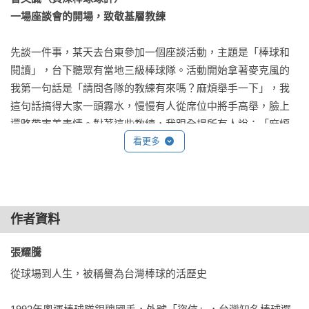
PART 1　專業養成篇：一切都從平凡開始

一場座談會的開場，致敬基層教練
童年時期：被遊戲打鬧填滿的生活

三級棒球：從好玩到追求卓越，再到團隊合作

先談一件事，某天去台東參加一個座談活動，主題是「棒球和
成棒時期：文化和陸光 人生首次遭遇重擊

閱讀」，台下聽眾有當地三級棒球隊。活動開始拿著麥克風的
我第一句話是「請問各隊的教練有來嗎？麻煩舉手一下」，我
PART 2　心智鍛錬篇：跌宕起伏的棒球生涯

這句話搞得大家一頭霧水，慢慢有人從席位中將手高舉，臉上
沉淪與復起──奧運殿堂洗禮

還略帶害羞表情。對著這些教練，我跟全場所有人說：「麻煩
榮耀與傷痕──職棒之路

大家給他們掌聲，在台灣沒有比基層棒球教練更辛苦的工作
看更多
卸下光環之後的艱辛路

了！」

感謝一路上的貴人

我是真心這樣說的，我很懂得基層教練的辛苦，那是來自於過
第二部　關於教練張耀騰：孩子的未來競爭力

去三十餘年來在棒球圈的所見所聞，在和汐止少棒隊張耀騰教
作者資料
練有多次互動後，更堅信這樣的看法。

PART 3　家庭教養篇：養成人生競爭力的關鍵

張耀騰 
家庭教養的重要課題

張耀騰：從球場傳奇到教育現場
從球場到人生，被稱譽為台灣棒球的活歷史

家長類型分析

隊員類型分析

認識張耀騰並非從他擔任少棒教練時開始，而是往前推到他選