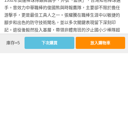
1992年奧運棒球隊銀牌國手，外號「盜俠」，台灣知名棒球選
家長與教練合作的重要性

手時代，離現在已經很長一段時間，長到我都忘了有多久了。
手。曾效力中華職棒的俊國熊與時報鷹隊，主要卻不限於擔任
家庭教養成功見證

但老球迷應該都對職棒明星張耀騰還有印象，印象中的他在球
游擊手，更是最佳工具人之一。張耀騰在職棒生涯中以敏捷的
場裡滿場飛奔，是壘間的盜壘王；拿著手套防守也是無所不
腳步和出色的防守技術聞名，並以多次關鍵表現留下深刻印
PART 4　球隊經營篇：披荊斬棘從零開始

在，是金手套獎級的球員。甚至他還多個頭銜，是巴塞隆納奧
記。退役後毅然投入基層，帶領非體育班的汐止國小少棒隊超
一個教練應該具備的基本條件

運棒球銀牌的國手。

越限制，打出學業與球技雙贏的模範之路。

如何尋找助手，組建團隊？

庫存=5
下次購買
放入購物車
一點一滴找尋外部資源，壯大球隊

過去我曾在運動專欄寫過張耀騰的故事，也曾邀請他上我的 
教學超過20 年，指導超過五百位球員，他堅持一件事：

如何訓練球員、制定訓練計畫？

podcast 節目。幾次訪談下來，我最喜歡問他 1992 年奧運奪牌
「不只教球，更要教孩子站穩人生。」

校園教練的忙與盲：向保持熱情的基層教練致敬

的過程。他總是聊得很開心，特別喜歡說總教練李來發的「神
算」策略。書中也提到了這一段：

現任

PART 5　球隊管理篇：教練與小球員之間的那些事

●新北市汐止國小棒球隊總教練

小球員都從哪裡來？

「還記得四強對日本那場比賽下車前，李來發教練說：『準備
百百種孩子，如何對待？

好了嗎？今天我們五比二要贏日本！』球員一頭霧水，心想能
學歷

教學相長：教練教給孩子的、孩子教給教練

贏就不錯了，怎麼還能預測比分？直到我自己當上教練，才真
●文化大學體育系畢業

正理解，那是『知己知彼』得來的底氣。」

●屏東縣美和中學國高中部畢業

PART 6　球員養成篇：每個孩子都是璞玉

●台南市忠義國小畢業

沒有不好教的孩子，只有不會帶的教練

這段插曲之外，書中還有不少有趣的小片段，例如他出國時因
你願意成為磨玉的人嗎？
