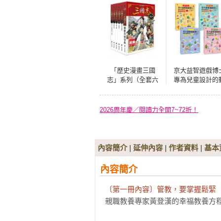
「歷史漫畫三國
京大益智遊戲博
志」系列（全套六
專為兒童設計的
冊，加贈三國英雄
腦解謎：5歲開始
File資料夾）
天天挑戰，培育
長邏輯思考的
2026周年慶／閱讀力全開7~72折！
腦！（全套4冊
【附贈：趣味遊
圖卡】
內容簡介
|
延伸內容
|
作者資料
|
基本
內容簡介
〔第一冊內容〕管教，要掌握鬆緊
親職教養專家黃登漢的幸福教養方程