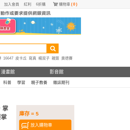
加入會員
紅利
6折購
購物車
(
0
)
野
16647
皮卡丘
寫真
楊双子
親簽
奧德賽
漫畫館
影音館
科普
學習
親子教養
雜誌期刊
，掌
庫存 = 5
要掌
放入購物車