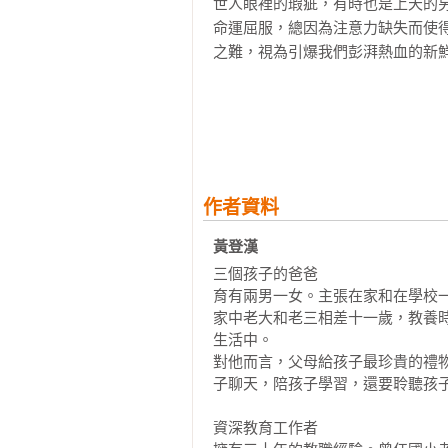
世人眼裡的瑕疵，有時也是上天的
【有感而發．增訂收錄】

命運屈服，總因為注意力缺失而使
1.「兒子要窮養，女兒要富養。」我
之難，視為引爆我們彭湃熱血的新鮮
2.再省吃儉用，也不要把錢看的比人
3.比考試還要更重要的東西──人生的
世事就是這樣，一體兩面，在這不
4.孩子想當電競選手！

小花。

〔第二冊內容〕撕掉孩子的NG標
老木何嘗不曾想方設法。從過敏原
課業引導等，在各個方面著手，孩
作者資料
完美主義是一種慢性中毒。

儕的。

唯有接受孩子的出槌，賞識「做得到
黃登漢 
才能復原他的自尊與自信，取得解毒
藥是礙，陪伴才是愛。我們不聽話
三個孩子的爸爸

子。

育有兩男一女。主張在家和在學校一
身兼老師與母親角色，貼近教養實境
家中老大和老三相差十一歲，教養
／ 20個教養新法 ／破除迷思，拆
即使演化的過程值得，努力的經驗
生活中。

／ 8組金牌步驟 ／必學操作妙招＆重
對他而言，父母給孩子最珍貴的禮
呀，如果當年手邊能有這麼一本『指
／24道必勝練習題／現學現用多多
子聊天，陪孩子學習，還要聆聽孩子
老木誠心推薦給所有的大人，無論
資深教育工作者

8步驟避開教養地雷區，孩子成長不N
的孩子，就讓這本書帶著你回到純