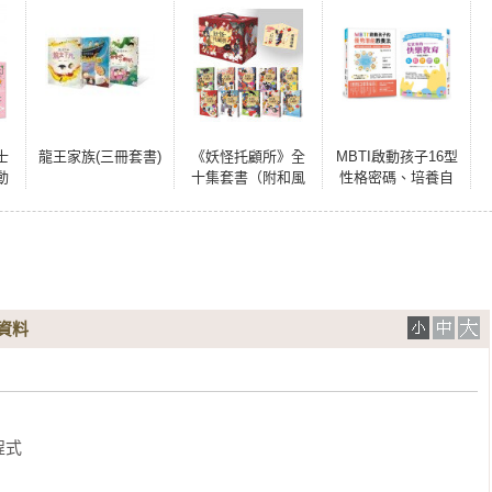
士
龍王家族(三冊套書)
《妖怪托顧所》全
MBTI啟動孩子16型
動
十集套書（附和風
性格密碼、培養自
，
精緻典藏書盒 &
主學習、獨立思
擅
「開運招福」紙繪
考、情緒穩定正向
大
馬）
特質套書 (共2本)：
）
MBTI啟動孩子的優
戲
勢潛能教養法+史賓
塞的快樂教育
資料
式
