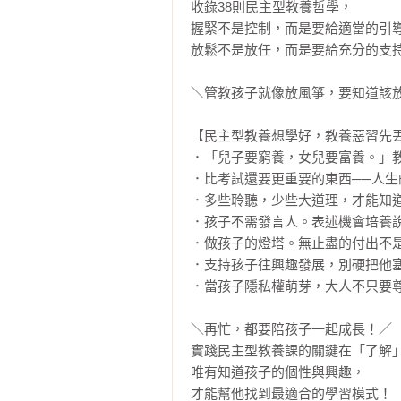
收錄38則民主型教養哲學，

握緊不是控制，而是要給適當的引導
放鬆不是放任，而是要給充分的支持
＼管教孩子就像放風箏，要知道該放
【民主型教養想學好，教養惡習先丟
．「兒子要窮養，女兒要富養。」教
．比考試還要更重要的東西──人生
．多些聆聽，少些大道理，才能知道
．孩子不需發言人。表述機會培養說
．做孩子的燈塔。無止盡的付出不是
．支持孩子往興趣發展，別硬把他塞
．當孩子隱私權萌芽，大人不只要尊
＼再忙，都要陪孩子一起成長！／

實踐民主型教養課的關鍵在「了解」
唯有知道孩子的個性與興趣，

才能幫他找到最適合的學習模式！
