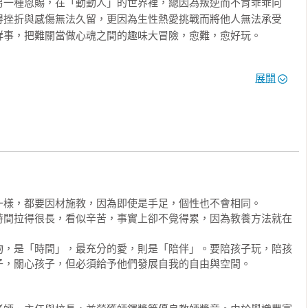
另一種恩賜，在「動動人」的世界裡，總因為叛逆而不肯乖乖向
得挫折與感傷無法久留，更因為生性熱愛挑戰而將他人無法承受
不以為然！

事，把難關當做心魂之間的趣味大冒險，愈難，愈好玩。

重要

想法

完美的土壤裡，或許會開出一朵人們不曾見識與想像不到的精彩
展開
籤：先接納，再賞識，就能順應特質教
檢測、飲食調整、加強平衡感運動、進化教育觀點與執行啟發式
子也從嚴重落後到慢慢進步，小四之後，許多部分甚至是超越同
」的部分，

處方。

，我們沒有乖乖吃藥，但是愛讓我們不斷演化成更好的媽媽與孩
樣，都要因材施教，因為即使是手足，個性也不會相同。

的超實用分享：

時間拉得很長，看似辛苦，事實上卻不覺得累，因為教養方法就在
解地雷，穩接每顆變化球

深刻難忘，但在看了這本書以後，總還是會忍不住地怨嘆：「哎
現40種以上教養情境

物，是「時間」，最充分的愛，則是「陪伴」。要陪孩子玩，陪孩
導手冊』，不知道可以省下多少的心力與時間啊？」

練習，溝通互動不卡卡

，關心孩子，但必須給予他們發展自我的自由與空間。

是媽媽、爸爸、爺爺、奶奶或老師。當你忘了自己也曾是個頑皮
G！

真的歲月裡，回到孩子的高度，牽起孩子的手，用同理的角度成