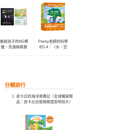
撕掉孩子的NG標
Penny老師的科學
籤，先接納再賞
村1-4：（水、空
識，掌握管教的鬆
氣、聲音、溫度）
緊套書(共2本)：管
玩出興趣就不難！
教，要掌握鬆緊+撕
培養科學素養和108
掉孩子的NG標籤
年課綱核心精神的
科學啟蒙實驗繪本
分類排行
皮卡丘的海洋尋寶記（全球獨家贈
品：皮卡丘出發探險造型明信片）