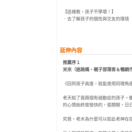
【這樣教，孩子不學壞！】

．去了解孩子的個性與交友的環境

．用做家事的機會教孩子處世道理

．放心，放手，這是信任的第一步

．從壓歲錢零用錢建立孩子價值觀

．每天抽出固定的時間與孩子相處

延伸內容
．培養孩子良好的人生態度與習慣

．教孩子競爭不如教他合作的重要

推薦序１

米米（迷路媽、親子部落客＆暢銷
【這樣教，學習高效率！】

．訂立讀書時間表，不如訂遊戲時間
《回到孩子高度，就能使用同理角度
．養成孩子主動查資料、找答案的習
．孩子提問時，請他先說以了解的部
老天給了我兩個有過動症的孩子。
．就算不知答案為何，也不能隨便應
的心情始終是愉快的，張開眼，日日
．聲明「只說一遍」，強化孩子專注
．與孩子對話時，修正他用詞的精確
究竟，老木為什麼可以如此老神在在
．協助孩子把學習內容與日常生活結