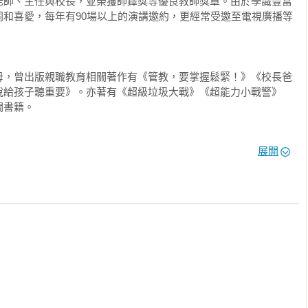
老師、主任與校長，並榮獲師鐸獎等優良教師獎章。由於學識豐富
同和喜愛，每年有90場以上的演講邀約，更經常受邀至電視廣播等
入眼前的情境，提升專注力。

孩子新視野》作者）
母，曾出版親職教育相關著作有《管教，要掌握鬆緊！》《校長爸
說給孩子聽重要》。亦著有《超級垃圾大戰》《超能力小戰警》
事

書籍。

危機。

教育方式也要隨著孩子的成長，不斷地進行修正。這是在我感覺
走開，「開心」回來。

暢銷新增版】：校長爸爸的38堂民主型教養課》《聽孩子說，比說
，到了七歲卻不太管用，還有點使不上力，體悟到的道理。

展開
養學增訂版】》《管教，要掌握鬆緊：校長爸爸的35堂民主型教養
生活教養學【暢銷增訂版】》《管教，要掌握鬆緊！（修訂版）》
成熟，有更多自己的意見及想法。其實，這算是一件好事，這代
要掌握鬆緊！》



不敢（或不想）面對這一刻，尤其是在被孩子反抗的當下。

通行的單行道。

的橋梁。

而言，會覺得「孩子怎麼會變得那們不聽話」，以前明明都很好
助多達1000位的孩子或家庭。受邀至幼兒園、中小學校、圖書館與
了，「難道，我家的孩子出了什麼問題嗎？」

展望會、家扶中心、科博館等）演講，10多年來，平均每年百場以
與人數超過4萬人。



要成長了。沉浸在孩子才五歲的情境裡，以為照著之前的教育方
消失就消失。

實不然。父母必須配合孩子的心智成長速度跟著成長，適時地調
更能感同身受孩子的小宇宙。因為貼近教養實境，經歷教育現場，
處理負面事件。

教也要因時制宜才行。

人稱羨的鐵飯碗教職，特地遠赴美國、澳洲進修教育顧問，期待將