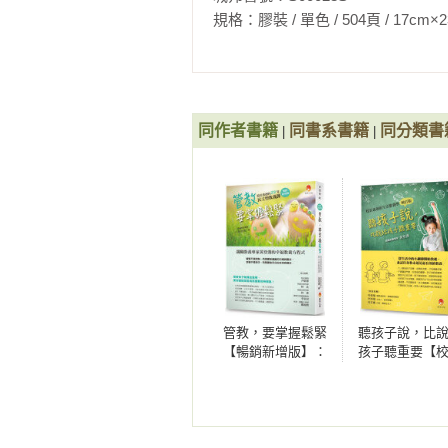
規格：膠裝 / 單色 / 504頁 / 17cm×23cm   
理論融通，賦予爸媽新力量。

5／增強正能量的『倚天劍』／

讀到關於做家事的篇章，我特別有
回想開心的往事，增加感官使用度

曾經的教學逃兵，用文字與演講散
得很開心。但上小學後，老師要求
贏的快樂森林。並持續在教育這條路
體驗記憶中的美好，擁有正面情緒，
心沒做家事，聯絡簿上沒得寫，所以
充滿正能量的孩子，未來發展與成長
同作者書籍
相關著作：《撕掉孩子的NG標籤
同書系書籍
同分類書
|
|
發現到這點，就找機會再次跟孩子
6／銷毀惡魔聲音的『屠龍刀』／

是培養自我照顧生活的方式，並不
寫下「惡魔聲音」，並徹底的毀滅它
孩子仍會為了聯絡簿，而刻意找桌子
心裡住著天使與惡魔。消滅惡魔聲音
協助孩子消除負面思緒和心靈垃圾。
過一陣子，某天又剛好沒做家事，
一定要寫，我自己知道有做就好」
7／主動反省的『真心話不冒險』／

過後行為更成熟了。

學習善問技巧，找「對的理由」

要是據實以告會被罵，誰想說真話？
我時時刻刻都在提醒自己，要多方
管教，要掌握鬆緊
聽孩子說，比
在安全時空說真心話，孩子同步自我
【暢銷新增版】：
孩子聽重要【
用得到可說不定，反之，現在覺得
校長爸爸的38堂民
爸爸的生活教
幾本書參考，很容易就會出現讓人
主型教養課
增訂版】
8／說『謝謝你幫助』的超強力道／

師書裡妙招多，是本實用性很高的教
增強感謝力量，千萬別當省話爸媽

接收幫助說「謝謝」是基本禮儀，
