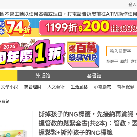
登入
吳毅平
原創
東
原創
Rewire
外版館
套書館
文學小說
商管理財
人文藝術
生活風格
心靈勵志
醫療保健
/育兒
撕掉孩子的NG標籤，先接納再賞識
握管教的鬆緊套書(共2本)：管教，
握鬆緊+撕掉孩子的NG標籤