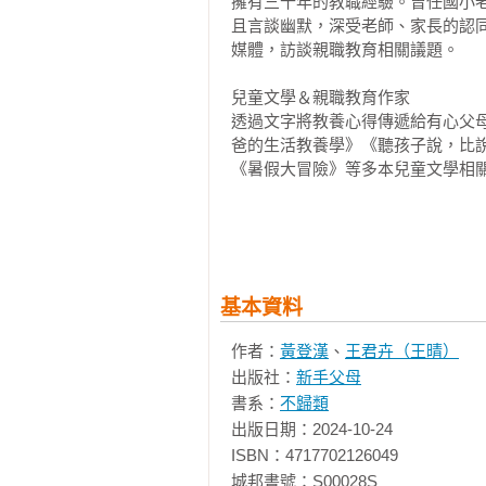
擁有三十年的教職經驗。曾任國小
1／聚焦當下的『收心操』／

就最美的關係。

且言談幽默，深受老師、家長的認
看一看周圍景觀，摸一摸身邊事物

媒體，訪談親職教育相關議題。

孩子常在關鍵時刻神遊嗎？

推薦序２

先聚焦心思，他們才能回到當下，進
湯子瑢（玩樂教養實踐家、《玩出
兒童文學＆親職教育作家

透過文字將教養心得傳遞給有心父
2／釋放壓力的『開心操』／

《因時制宜的因材施教》

爸的生活教養學》《聽孩子說，比
鼓勵轉移目標，改做喜歡或有興趣的
《暑假大冒險》等多本兒童文學相關
高壓讓孩子變成壓力鍋，隨時有爆開
隨著孩子一天天長大，我發現父母
鼓勵他做些喜歡的事，讓「不開心」
相關著作：《管教，要掌握鬆緊【
到，本來在孩子五歲時很有用的方法
給孩子聽重要【校長爸爸的生活教
課【熱銷新增版】》《校長爸爸的
3／雙向溝通的『神奇咒語』／

當孩子長大，思考及行為都會相對
《校長爸爸的生活教養學》《管教，
用孩子高度思考，才能「換句話說」
表孩子有進步有發展，但有很多大人
基本資料
強迫孩子接受大人想法，是前方禁止
王君卉（王晴） 
用神奇咒語展現誠意，就能開啟對話
對企圖要「以不變應萬變」的大人
作者：
黃登漢
、
王君卉（王晴）
20年以上個案輔導與教學經驗，幫
很OK的，為什麼現在說什麼都不肯
出版社：
新手父母
各式公司行號、機關團體（如世界
4／突破心牢的『心靈橡皮擦』／

書系：
不歸類
上邀約，累積場次超過1200場，參
問他、聽他、懂他，當孩子心靈捕手
有時候，是身為大人的自己，忘記
出版日期：2024-10-24

別下令不哭不氣不准鬧，情緒不是要
式，孩子就會順利地愈長愈大，事
ISBN：4717702126049

因為身兼老師與母親的兩種角色，
讓孩子多講幾次，發掘線索，引導他
整自己的腳步及心態，所謂的因材施
城邦書號：S00028S

更是激發親職教育的熱忱。棄守人