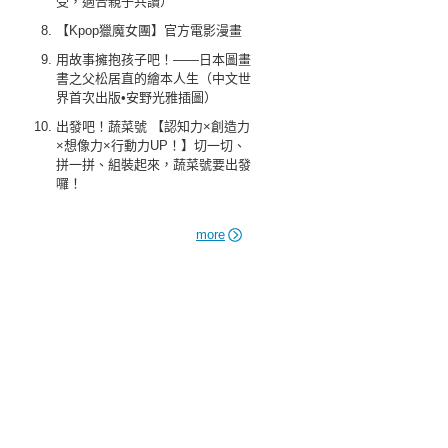
受，適合親子共讀）
【Kpop獵魔女團】官方電影漫畫
用故事擁抱孩子吧！——日本圖畫
書之父松居直的繪本人生（中文世
界首次出版•安野光雅插圖）
出發吧！蔬菜號 【認知力×創造力
×想像力×行動力UP！】切一切、
拼一拼、組裝起來，蔬菜號要出發
囉！
more