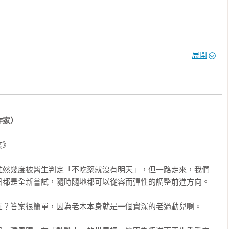
展開
作家）
表

》

慣

分

雖然幾度被醫生判定「不吃藥就沒有明天」，但一路走來，我們
付

都是全新嘗試，隨時隨地都可以從容而彈性的調整前進方向。

力

性

？答案很簡單，因為老木本身就是一個資深的老過動兒啊。

合
