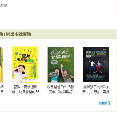
             
感。以前，孩子剛開始學會做家事時，很愛做，也常主動做，做
播教養種子，用專業與經驗提供成長養分，為每個家庭成就親子雙
每天都要在聯絡簿上寫上所做的家事，就慢慢變成有目性才做─擔
努力前進。

戰勝負能量。

趕快隨便做一樣，這樣才能交差了事。

自然步上正軌。

：先接納，再賞識，就能順應特質教》
籍
同出版社書籍
|
溝通，重建那個快被遺忘的觀念：「家事是全家人的事，做家事
是為了寫給老師看、獲得讚賞」。當然，不是溝通完立刻有效，


擦。我想，七歲的孩子需要有更多時間去思考。

，才能拋開枷鎖，



我說「沒寫家事耶」，孩子笑笑回應「沒關係啊，就算有做也不
。其實，孩子有把我的話聽進去，還花了些時間自己驗證，思考


面吸收教養經驗談，或許某些書上講的現在用不到，但以後用不
說給
管教，要掌握鬆
校長爸爸的生活教
撕掉孩子的NG標
檢視，達到反躬自問的效果。

校長
緊：校長爸爸的35
養學【暢銷增訂
籤：先接納，再賞
自己很有用的一套，以後續用的可能性也不高，手邊若沒有備有
養學
堂民主型教養課
版】
識，就能順應特質
措手不及的苦惱。隨時調整方式，會讓教養工作輕鬆許多。王老
【熱銷新增版】
教
more
養參考書，就很值得收藏。
