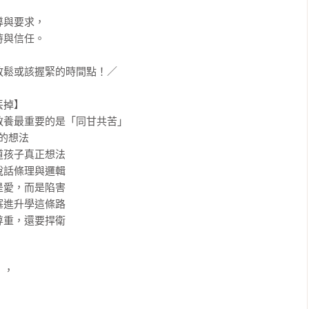
與要求，

與信任。

鬆或該握緊的時間點！／

掉】

養最重要的是「同甘共苦」

的想法

孩子真正想法

話條理與邏輯

愛，而是陷害

進升學這條路

重，還要捍衛

，
