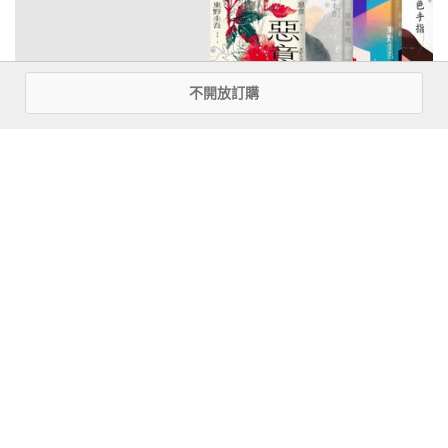
不開放訂購
注意事項
若有任何購書問題，請參考
FAQ
花園快訊
︱
FAQ
︱
大量團購
︱
隱私權政策
︱
防詐騙提醒
客服信箱
︱客服專線：(02) 2500-7718
■ 版權所有，禁止轉載 ■