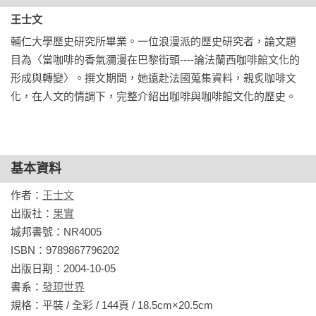
王士文
閱讀此書，您將可以穿梭在咖啡的傳奇之中，深入地領略到震
輔仁大學歷史研究所畢業。一位浪漫派的歷史研究者，論文題
撼世界的咖啡文化。

目為〈當咖啡的香氣瀰漫在巴黎街頭----論法蘭西咖啡館文化的
形成與轉變〉。撰文期間，她遠赴法國蒐集資料，親炙咖啡文
本書特色：

化，在人文的情調下，完整介紹出咖啡與咖啡館文化的歷史。
◆ 圖文並茂，配有兩百餘幅珍藏圖片。

◆ 翔實介紹咖啡及咖啡館的進化歷程。

◆ 全面性的歷史縱深，從咖啡與咖啡館切入世界文化、經濟、
政治等等層面。
基本資料
作者：
王士文
出版社：
果實
城邦書號：NR4005

ISBN：9789867796202

出版日期：2004-10-05

書系：
發現世界
規格：平裝 / 全彩 / 144頁 / 18.5cm×20.5cm                