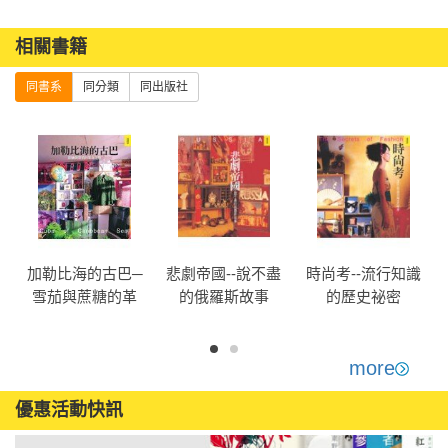
相關書籍
同書系
同分類
同出版社
加勒比海的古巴─
悲劇帝國--說不盡
時尚考--流行知識
雪茄與蔗糖的革
的俄羅斯故事
的歷史祕密
命之歌
more
優惠活動快訊