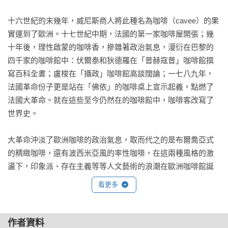
十六世紀的末幾年，威尼斯商人將此種名為咖啡（cavee）的果
實運到了歐洲。十七世紀中期，法國的第一家咖啡屋開張；幾
十年後，理性啟蒙的咖啡香，摻雜著政治氣息，漫衍在巴黎的
四千家的咖啡館中：伏爾泰和狄德羅在「普赫寇普」咖啡館撰
寫百科全書；盧梭在「攝政」咖啡館高談闊論；一七八九年，
法國革命份子更是站在「佛依」的咖啡桌上宣示起義，點燃了
法國大革命。就在這些至今仍然在的咖啡館中，咖啡客改寫了
世界史。

大革命沖淡了歐洲咖啡的政治氣息，取而代之的是布爾喬亞式
的精緻咖啡，還有波西米亞風的率性咖啡，在這兩種風格的激
盪下，印象派、存在主義等等人文藝術的浪潮在歐洲咖啡館誕
生，激盪了全世界的文化風貌。到了現代，每天有數以萬計的
看更多
咖啡迷湧入巴黎「朝聖」，百萬座的咖啡殿堂散佈在世界各地
的街道上，醞釀著下一波咖啡風潮……，咖啡的傳奇方興未
艾。

作者資料