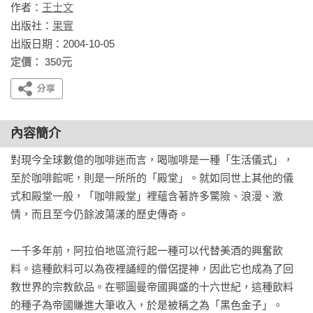
作者：
王士文
出版社：
果實
出版日期：2004-10-05
定價： 350元
內容簡介
對現今全球數億的咖啡迷而言，喝咖啡是一種「生活儀式」，
至於咖啡館呢，則是一所所的「殿堂」。就如同世上其他的儀
式和殿堂一般，「咖啡殿堂」裡蘊含著許多驚險、浪漫、激
情，而且至今仍餘波蕩漾的歷史傳奇。

一千多年前，阿拉伯地區流行起一種可以代替美酒的興奮飲
料。這種飲料可以為夜裡誦經的僧侶提神，因此它也成為了回
教世界的宗教飲品。在鄂圖曼帝國興盛的十六世紀，這種飲料
的種子為帝國賺進大筆收入，於是被稱之為「黑色金子」。
