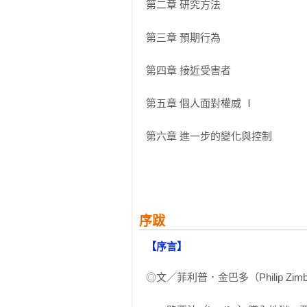
．你絕對要繼續進行。

第二章 研究方法

．你沒有選擇的餘地，你「必須」繼
第三章 預期行為

◎實驗預測

只有1%、頂多10%的受試者會持續
第四章 接近受害者

◎結果

第五章 個人面對權威 Ⅰ

．65%的受試者施以了最大的450伏
．所有受試者都出現不舒服的反應，
第六章 進一步的變化與控制

．35%的受試者堅持停止實驗（但沒
第七章 個人面對權威 Ⅱ

【重量專序】
第八章 角色置換

菲利普．金巴多（Philip Zimb
序跋
林佳範（國立台灣師範大學公民教育
第九章 群體效果

【序言】
【強力推薦】
第十章 為何服從？——一段分析

◎文／菲利普．金巴多（Philip Zimba
黃益中（熱血公民教師、《思辨》作
第十一章 服從的過程：將分析結果