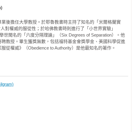
六一年其在以色列觀察公審二戰的戰犯艾克曼（Adolf Eichmann），這位
t）明顯走的就是勒文的路線。不過，米爾格蘭利用實驗室環境的限制與控制，
)
決方案」主要負責人，其並非對猶太人有多大的反感或深仇大
，這種做法本質上與勒文社會心理學的研究方式不謀而合。。

人，執行大屠殺就像公務員在執行一般的公務一樣，如同前面的
畢業後擔任大學教授。於耶魯教書時主持了知名的「米爾格蘭實
使對其正當性有所質疑，甚至對被電擊者產生同情，而大多數的
最早是從思索德國民眾輕易服從納粹權威開始的，德國民眾在納粹
nt），探討人對權威的服從性；於哈佛教書時則進行了「小世界實驗」
工作。漢娜．鄂倫提醒我們，不是很邪惡的人，才會做出邪惡的
特勒實行最終解決方案對猶太人進行屠殺。米爾格蘭是年輕猶太
，得出舉世聞名的「六度分隔理論」（Six Degrees of Separation）。他
惡的指示，仍會做出邪惡的事，甚至大多數的邪惡，都是這樣造
不同，但猶太人大屠殺有沒有可能會在他自己的國家再次出現。雖
特聘教授。畢生獲獎無數，包括福特基金會獎學金、美國科學促進
》（Obedience to Authority）是他最知名的著作。
對不可能在美國發生，但米爾格蘭卻對大家的信心感到懷疑。儘管
列的事實：一般人，甚至是我們眼中的好人，都有可能遵從命令，
在這樣的情況下，他們難道不會反抗嗎？這些受試者，若反抗不
（C. P. Snow）提醒我們，以服從之名犯下的違反人性的罪名，
威脅或損失，但為何不反抗，而選擇繼續服從指示。或許他們認
羅門．艾許（Solomon Asch）在此之前即已證明團體的力量會
義務要完成實驗，雖然對於這樣的實驗仍有一點質疑。換言之，
念的判斷。 但這種影響是間接的，會讓團體與個人對相同的刺激產
電擊者的苦痛，只是這樣的思考，是對的嗎？對於艾克曼來說，
想法是錯的）可以解決這種差異問題，參與者從眾可以獲得團體接
gram)
萬猶太人的性命，而這樣的判斷是對的嗎？這樣的說法，或許更
出擁有權力的個人對另一個個人下達違反良心與道德的指令時，會
是不是「邪惡」或「不正確」，並未產生任何的懷疑，或縱有，
知道，當人面對嚴酷的人性考驗時，實際上會做出什麼事，而這個
太人。

下會做出什麼反應，兩者之間有什麼差別。

，類似幾百萬人被屠殺的案例，並非是罕見的，且往往是在成就
生與一般大眾自以為了解「米爾格蘭電擊」研究的內容，事實上他
管是基於階級、種族、宗教、國家、民族、政治意識形態等等的
看了他那部具影響力的電影《服從》（Obedience）或讀過教科