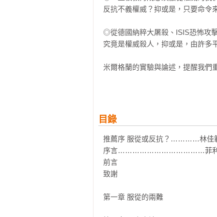
反抗不義權威？抑或是，只要命令來
◎從德國納粹大屠殺、ISIS恐怖
究竟是權威殺人，抑或是，由許多平
米爾格蘭的實驗與論述，提醒我們
提出警訊：當人在整個邪惡行為鏈
容易忽視自己應負的責任，甚至完全
【標準實驗範本】
目錄
三人一組進行實驗，一人擔任「老師」
推薦序 服從或反抗？…………林佳範
（Learner，由演員飾演，假
序言………………………………菲利
角色的「實驗者」（Experime
前言

通，學生答錯時，「老師」將給予學
致謝

隔15伏特遞增。當受試者「老師」
．請繼續。

第一章 服從的兩難

．這個實驗需要你繼續進行，請繼續