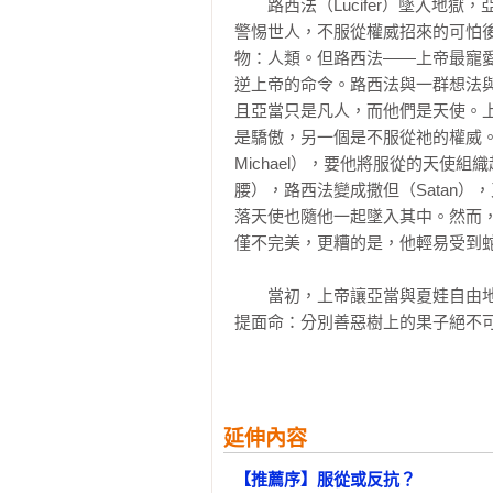
　　路西法（Lucifer）墜入地
黃哲斌（新聞工作者）

警惕世人，不服從權威招來的可怕
楊士範（關鍵評論網共同創辦人）

第十二章 壓力與不服從

物：人類。但路西法——上帝最寵
逆上帝的命令。路西法與一群想法
「這是社會心理學或社會科學領域
第十三章 另一種理論：攻擊是關鍵？
且亞當只是凡人，而他們是天使。
社會處境對人類行為的影響，他的
是驕傲，另一個是不服從祂的權威。上
了一點——絕大多數人無法拒絕不正
第十四章 方法的問題

Michael），要他將服從的天
——菲利普．金巴多（Philip Zi
腰），路西法變成撒但（Satan）
第十五章 後記

落天使也隨他一起墜入其中。然而
「這是經典的論述，說明人類有服
僅不完美，更糟的是，他輕易受到蛇
果。」

附錄Ⅰ 研究的倫理問題

——麥可．德達（Michael Dir
附錄Ⅱ 個人之間的模式
　　當初，上帝讓亞當與夏娃自由
提面命：分別善惡樹上的果子絕不
「米爾格蘭的服從實驗使我們更清楚
娃吃了之後，也要亞當跟著吃一口
——彼得．辛格（Peter Singer
園。他們必須辛苦耕種，體驗許多苦難
爭。他們也失去了純真。更糟的是
「［米爾格蘭的］調查實現了我們
直到永遠。世上每個天主教的孩子一
本質。」

延伸內容
——《科學》（Science）

【推薦序】服從或反抗？
　　顯然，這些敘事是男人與權威