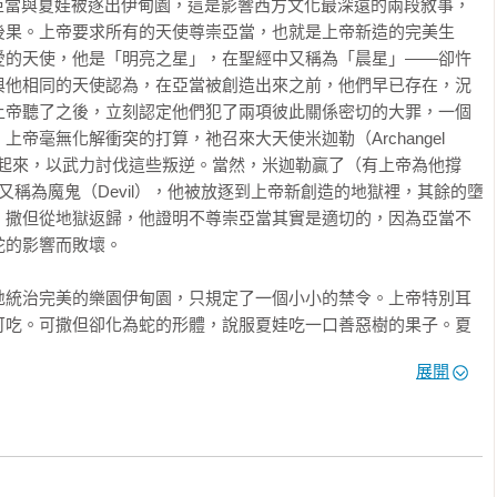
獄，亞當與夏娃被逐出伊甸園，這是影響西方文化最深遠的兩段敘事，
後果。上帝要求所有的天使尊崇亞當，也就是上帝新造的完美生
愛的天使，他是「明亮之星」，在聖經中又稱為「晨星」——卻忤
與他相同的天使認為，在亞當被創造出來之前，他們早已存在，況
內最具代表性也最具概括性的研究。……米爾格蘭的實驗充分證明


上帝聽了之後，立刻認定他們犯了兩項彼此關係密切的大罪，一個
實驗結果呼應了行為決定論者情境主義的核心觀點。這項研究說明
帝毫無化解衝突的打算，祂召來大天使米迦勒（Archangel 
義的權威的命令。」

使組織起來，以武力討伐這些叛逆。當然，米迦勒贏了（有上帝為他撐
mbardo）（《路西法效應》作者．史丹福大學榮譽教授）

，又稱為魔鬼（Devil），他被放逐到上帝新創造的地獄裡，其餘的墮
，撒但從地獄返歸，他證明不尊崇亞當其實是適切的，因為亞當不
從命令的傾向，完全無視於他們的所做所為會造成什麼傷害或後
的影響而敗壞。

da）（《華盛頓郵報．圖書世界》）

地統治完美的樂園伊甸園，只規定了一個小小的禁令。上帝特別耳
可吃。可撒但卻化為蛇的形體，說服夏娃吃一口善惡樹的果子。夏
地察覺到不加批判、接受權威的危險。」

。他們只不過吃了一口禁果，就立即受到責難，並被永遠趕出伊甸
）（《紐約時報書評》）

展開
，甚至親眼目睹自己的子女該隱（Cain）與亞伯（Abel）相
，不服從權威造成的可怕後果，居然讓他們的罪不斷傳承給後代，
期待中負責任的社會科學應做的事：從繁瑣的現象中找出最核心的
出生，就帶著亞當與夏娃惡行的原罪詛咒。

創造的神話，絕大多數出自僧侶、拉比與牧師之手，因為這些敘事