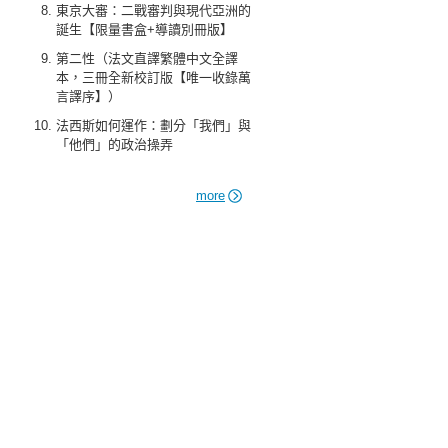
東京大審：二戰審判與現代亞洲的
誕生【限量書盒+導讀別冊版】
第二性（法文直譯繁體中文全譯
本，三冊全新校訂版【唯一收錄萬
言譯序】）
法西斯如何運作：劃分「我們」與
「他們」的政治操弄
more