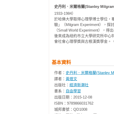
banality of evil），在一九
斯貝特（Richard Nisbet
史丹利．米爾格蘭(Stanley Milgram
前納粹執行屠殺猶太人的「最終解
來對現實世界裡的意義現象進行研究
1933-1984）

恨，而是一位如鄰家大叔般的平常
於哈佛大學取得心理學博士學位，
實驗當被指示進行電擊的工作，即
　　米爾格蘭之所以想探索服從，
驗」（Milgram Experime
受試者仍然會服從指示完成電擊的
的命令下歧視猶太人，最後允許希
（Small World Experiment）
事，一般的人若不加思索地服從邪
人，他猜想，儘管文化與歷史背景
後來成為紐約市立大學研究所中心
成的。

會社會心理學獎與古根漢獎學金。《服從權威
然許多人斬釘截鐵地認為這種事絕
我們相信人性本善，卻無法否認下
　　另一方面，我們也必須提問，
犯下世上最可怕的惡行。英國作家斯諾
執行電擊的工作，也不會有任何的
遠比不服從來得多。米爾格蘭的老師索
基本資料
為既然已經承諾要進行實驗，即有
左右聰明大學生對視覺現實錯誤概
或許履行承諾的責任感高於停止被
生不同的感受。從眾（儘管團體的
作者：
史丹利．米爾格蘭(Stanley Mil
執行長官所交辦的任務則高於數百
受而避免團體排擠。米爾格蘭想找
譯者：
黃煜文
反映出他對於自己所執行的任務，
產生何種直接而立即的影響。他想
出版社：
經濟新潮社
但其他的考慮更高於殺掉幾百萬的猶
結果跟我們一般認為人在這樣的情境
書系：
自由學習
出版日期：2015-12-08

　　其實，我們若反觀人類的歷史
　　遺憾的是，許多心理學家、學
ISBN：9789866031762

許多人自認為的「神聖」的事，不
們只知道一個版本，而且絕大多數只是
城邦書號：QD1008
