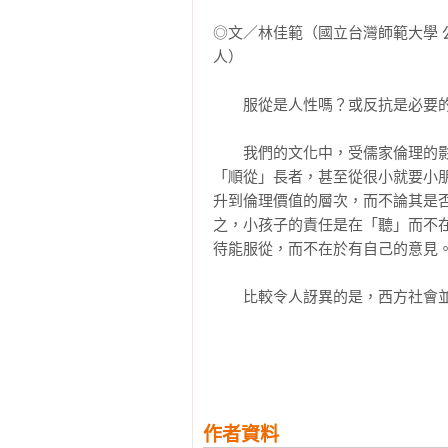
發生的時間，遠在人類能夠目擊與
「一本吸引人與深具意義的作品。」
◎文／林佳範（國立台灣師範大學
番設計，目的在傳遞一項強有力的
——《滾石》（Rolling Stone）

人）

權威的結果非常可怕，甚至要下地
傳承散布，例如今日的父母、老師
「本書對人類行為的知識做出重大貢
　　服從是人性嗎？或反抗是必要的
不同的意見或挑戰。

——傑羅姆．布魯納（Jerome S. 
　　我們的文化中，受儒家倫理的
　　因此，在傳統的教育環境裡，
「順從」長者，甚至從很小就要小
你站起來離開座位，否則你必須乖
升到倫理價值的層次，而不論其是
頂嘴，也不許抱怨。這些行為規則
之，小孩子的責任是在「聽」而不
著我們的生活周遭，就好像我們身
待能服從，而不在於有自己的意見。
威都能做到正義、公平、道德與守
關鍵差異。正義的權威值得尊重與
　　比較令人訝異的是，西方社會
與不滿，最終引發挑戰、反對乃至於
格蘭（Stanley Milgram
十歲，當中沒有人是大學生或高中
　　史丹利．米爾格蘭（Stanley
習的效果研究，當被電擊的對象已
本新版作品裡——代表了社會科學
縱使有所疑慮，仍服從指示持續地按
從權威的本質研究引進到實驗室的
爾特．勒文（Kurt Lewin）
作者資料
　　這項實驗的結果，或許可以呼應哲學
廷格（Leon Festinger）、史丹利