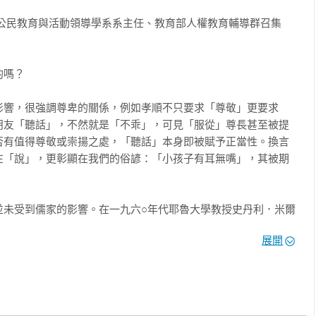
記錄之前的宇宙歷史中。這些敘事就像所有的寓言一樣，是經過一


 公民教育與活動領導學系系主任、教育部人權教育輔導群召集
訊息給聆聽與閱讀的人知道：無論如何，你都要服從權威！不服從
獄。這些神話與寓言一旦被創造出來之後，就由一代代的權威予以
、上司、政治人物與獨裁者，他們希望他們的話受到遵從，不能有
獻。」

嗎？

Bruner）（紐約大學）
影響，很強調尊卑的關係，例如孝順不只要求「尊敬」更要求
身為學童，我們都學過而且體驗過這一連串的校規：除非老師准許
朋友「聽話」，不然就是「不乖」，可見「服從」尊長甚至被提
乖坐著；發言前必須先舉手，老師同意後你才能說話；不能跟老師
否有值得尊敬或崇揚之處，「聽話」本身即被賦予正當性。換言
深深灌輸到我們的腦海裡，即使我們長大成人之後，它們依然影響
在「說」，更彰顯在我們的俗諺：「小孩子有耳無嘴」，其被期
上永遠掛著一個牌子，提醒我們要服從權威。然而，不是所有的權


法，我們從未受過清楚的訓練，讓我們明辨正義與不義的權威有何
服從，甚至於毋須太多質疑，但不義的權威應該會引起大家的疑慮
並未受到儒家的影響。在一九六○年代耶魯大學教授史丹利．米爾
革命。

）所進行的十九次一連串的實驗，參與人數多達一千人，年紀從二十歲到五
展開
生，在非使用外部的強制力之下，受試者被告知要進行處罰與學
 Milgram）的一系列服從權威實驗——實驗過程清楚完整地呈現在這
展現高度的痛苦，很高比例的實驗對象仍然會服從實驗的指示，
對人性核心動力進行的重要調查。米爾格蘭的作品首開先河，把服
下更高的電力，直到最後的階段。

控制環境裡。某個意義來說，米爾格蘭遵循的是社會心理學之父庫
的傳統，不過一般不會將米爾格蘭歸為勒文學派，舉例來說，像里昂．費斯
家漢娜．鄂倫（Hannah Arendt）所謂「邪惡的平庸」（the 
．夏克特（Stanley Schachter）、李．羅斯（Lee Ross）與理查．尼