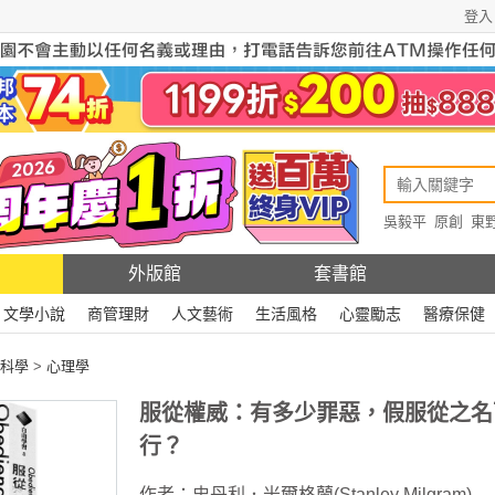
登入
吳毅平
原創
東
原創
Rewire
外版館
套書館
文學小說
商管理財
人文藝術
生活風格
心靈勵志
醫療保健
科學
>
心理學
服從權威：有多少罪惡，假服從之名
行？
作者：
史丹利．米爾格蘭(Stanley Milgram)