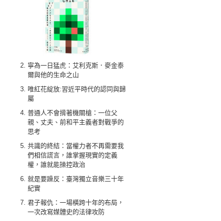
寧為一日猛虎：艾利克斯．麥金泰
爾與他的生命之山
唯紅花綻放:習近平時代的認同與歸
屬
普通人不會揹著機關槍：一位父
親、丈夫、前和平主義者對戰爭的
思考
共識的終結：當權力者不再需要我
們相信謊言，誰掌握現實的定義
權，誰就能操控政治
就是要躁反：臺灣獨立音樂三十年
紀實
君子報仇：一場橫跨十年的布局，
一次改寫媒體史的法律攻防