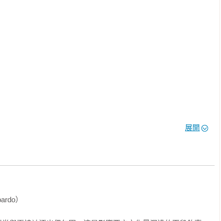
續。

懲罰，直到按下最大伏特數。

特懲罰

都曾暫停並質疑這項實驗

有任何受試者在到達300伏特之前堅持停止）

展開
ardo）（《路西法效應》作者．史丹佛監獄實驗主持人）

與活動領導學系系主任）

rdo）

者）

適用到實驗上
