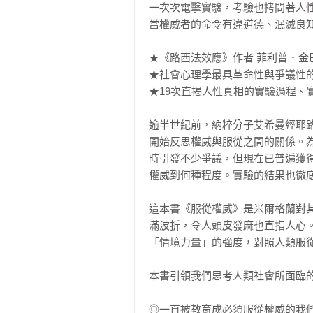
一次次電擊實驗，考驗也拷問著人性
當權威者的命令有違道德、泯滅良知
★《路西法效應》作者 菲利普．金巴
★社會心理學最具革命性與爭議性的
★19次直揭人性真相的實驗過程、實
逾半世紀前，納粹分子艾希曼經耶
開始反思權威與服從之間的關係。
時引發不少爭議，但現在已普遍獲
權威到何種程度。實驗的結果也徹底
這本書《服從權威》是米爾格蘭對
滿波折，令人頭皮發麻也直指人心
「情境力量」的強度，對照人類服從
本書引領我們思考人類社會所面臨的
◎一直被教育成必須服從權威的我