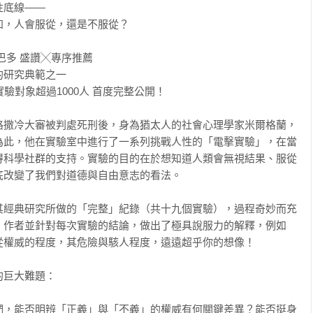
底線——

，人會服從，還是不服從？

多 盛讚╳專序推薦

研究典範之一

驗對象超過1000人 首度完整公開！

路撒冷大審被判處死刑後，身為猶太人的社會心理學家米爾格蘭，
為此，他在實驗室中進行了一系列挑戰人性的「電擊實驗」，在當
得科學社群的支持。實驗的目的在於想知道人類會無視結果、服從
改變了我們對道德與自由意志的看法。

其經典研究所做的「完整」紀錄（共十九個實驗），過程奇妙而充
。作者並針對每次實驗的結論，做出了極具說服力的解釋，例如
權威的程度，其危險與駭人程度，遠遠超乎你的想像！

巨大難題：

們，能否明辨「正義」與「不義」的權威有何關鍵差異？能否挺身