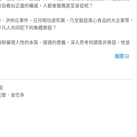
自看似正當的權威，人都會服膺甚至盲從呢？

攻擊、洪仲丘事件、日月明功虐死案，乃至製造黑心食品的大企業等，
凡人共同犯下的集體罪惡？

重新審視人性的本質、道德的意義，深入思考何謂是非善惡，他並
中只擔任某個環節，且距離行為的最終結果很遠時，人在心理上很
展開
卸除人性。

（Teacher，不知情的真正受試者），一人擔任「學生」


裝遭電擊而發出痛苦慘叫聲），另有一個身穿專業技師服、擔任「權威」
普．金巴多

nter）。「老師」與「學生」分處兩個不同的房間，只能透過對講機溝
生電擊懲罰。電擊產生器共有30個開關，從15伏特到450伏特，每
想停止實驗、不再電擊時，「實驗者」會照下列順序催促：

。
