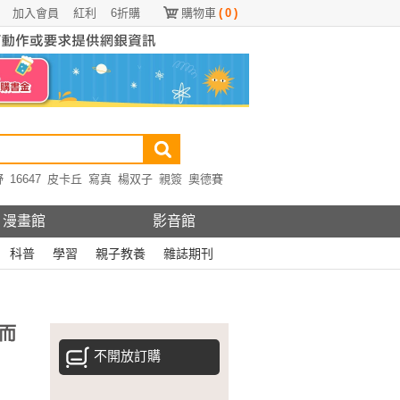
加入會員
紅利
6折購
購物車
(
0
)
野
16647
皮卡丘
寫真
楊双子
親簽
奧德賽
漫畫館
影音館
科普
學習
親子教養
雜誌期刊
而
不開放訂購