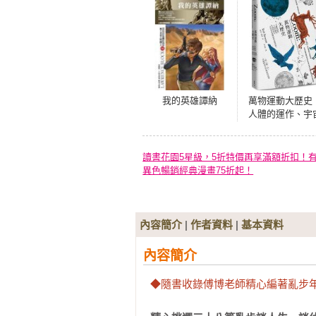
我的英雄譚納
萬物運動大歷史
人體的運作、宇
的擴張、生物的
化，自然界的運
如何改變世界
讀書花園5星級，5折特價再享滿額折扣！
異色暢銷經典漫畫75折起！
內容簡介
|
作者資料
|
基本資料
內容簡介
◆隨書收錄傅博老師精心編著亂步