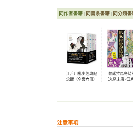
同作者書籍
同書系書籍
同分類書
|
|
江戶川亂步經典紀
帕諾拉馬島綺
念版（全套六冊）
（丸尾末廣×江
亂步跨世經典
作）
注意事項