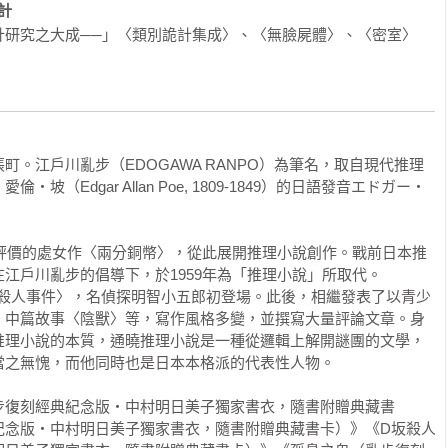
計
計研究之大成──」〈類別詭計集成〉、〈無臉屍體〉、〈密室〉
。江戶川亂步（EDOGAWA RANPO）為筆名，取自現代推理
（Edgar Allan Poe, 1809-1849）的日語發音エドガー‧
度評價的處女作〈兩分銅幣〉，從此展開推理小說創作。戰前日本推
江戶川亂步的倡導下，於1959年為「推理小說」所取代。

D坂殺人事件〉，名偵探明智小五郎初登場。此後，相繼發表了以青少
、中篇故事〈陰獸〉等，寫作風格多變，並撰寫大量評論文章。身
推理小說的本質，通曉推理小說是一種從邏輯上解開謎團的文學，
之無愧，而他同時也是日本本格派的代表性人物。

步復刻經典紀念版‧中村明日美子獨家書衣，隨書附贈典藏書
紀念版‧中村明日美子獨家書衣，隨書附贈典藏書卡）》《D坂殺人