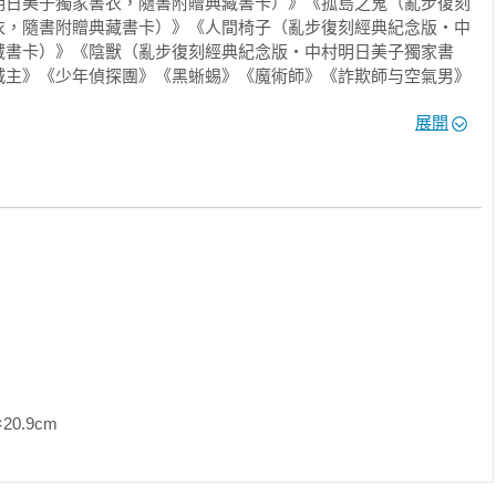
明日美子獨家書衣，隨書附贈典藏書卡）》《孤島之鬼（亂步復刻
衣，隨書附贈典藏書卡）》《人間椅子（亂步復刻經典紀念版‧中
藏書卡）》《陰獸（亂步復刻經典紀念版‧中村明日美子獨家書
城主》《少年偵探團》《黑蜥蜴》《魔術師》《詐欺師与空氣男》
馬島綺譚》《怪人二十面相》《D坂殺人事件》《孤島之鬼》《陰
展開
m                