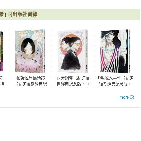
籍
同出版社書籍
|
譚
帕諾拉馬島綺譚
兩分銅幣（亂步復
D坂殺人事件（亂步
戶川
（亂步復刻經典紀
刻經典紀念版‧中
復刻經典紀念版．
改
念版．中村明日美
村明日美子獨家書
中村明日美子獨家
子獨家書衣，隨書
衣，隨書附贈典藏
書衣，隨書附贈典
more
附贈典藏書卡）
書卡）
藏書卡）