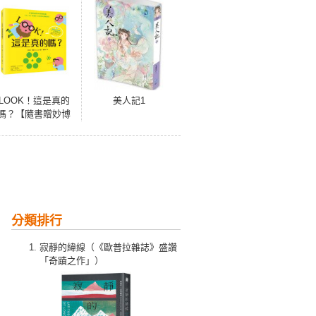
LOOK！這是真的
美人記1
嗎？【隨書贈妙博
士神奇百寶袋：內
含3D鏡面閃亮紙板
＋立體魔術方塊＋
透明魔法膠片】
（啟發思考的視錯
覺遊戲X親子共讀共
玩最佳讀物）
分類排行
寂靜的緯線（《歐普拉雜誌》盛讚
「奇蹟之作」）