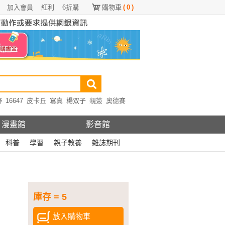
加入會員
紅利
6折購
購物車
(
0
)
野
16647
皮卡丘
寫真
楊双子
親簽
奧德賽
漫畫館
影音館
科普
學習
親子教養
雜誌期刊
庫存 = 5
放入購物車