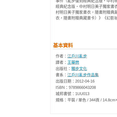
事件（亂步復刻經典紀念版‧中村
經典紀念版‧中村明日美子獨家書
村明日美子獨家書衣，隨書附贈典
衣，隨書附贈典藏書卡）》《幻影
《人間椅子》《蜘蛛男》《帕諾拉
獸》
基本資料
作者：
江戶川亂步
譯者：
王華懋
出版社：
獨步文化
書系：
江戶川亂步作品集
出版日期：2012-04-16

ISBN：9789866043208

城邦書號：1UU013

規格：平裝 / 單色 / 344頁 / 14.8cm×20.9c