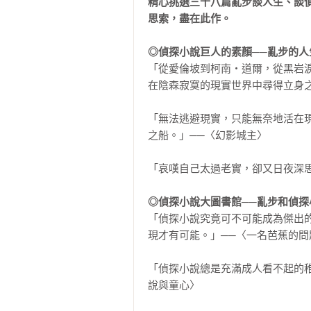
精心挑選三十八篇亂步談人生、談
思索，盡在此作。
◎偵探小說巨人的素顏──亂步的人
「從愛倫坡到柯南‧道爾，從黑岩
在陰森寂寞的現實世界中尋得立身之
「無法逃避現實，只能無奈地活在
之船。」──〈幻影城主〉

「哀嘆自己太過老實，卻又日夜深思
◎偵探小說大圖書館──亂步和偵探
「偵探小說究竟可不可能成為傑出
現才有可能。」──〈一名芭蕉的問題
「偵探小說總是充滿成人看不起的
說與童心〉
