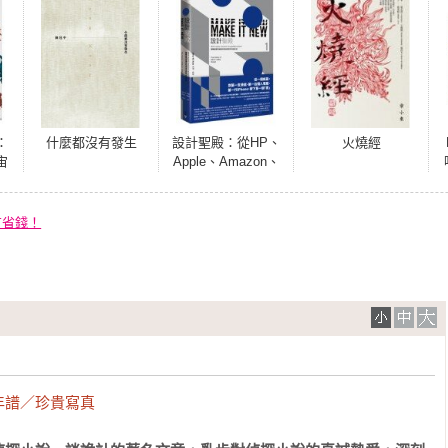
：
什麼都沒有發生
設計聖殿：從HP、
火燒經
宙
Apple、Amazon、
演
Google到
動
Facebook，翻轉創
？
意思維和科技未來
有省錢！
的矽谷設計史
年譜／珍貴寫真