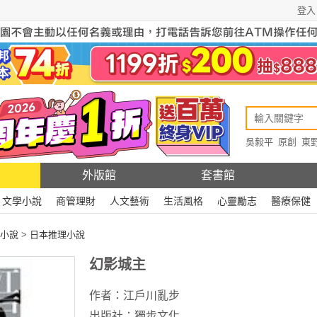
登入
吳毅平
原創
東
原創
Rewire
外版館
套書館
文學小說
商管理財
人文藝術
生活風格
心靈勵志
醫療保健
小說
>
日本推理小說
幻影城主
作者：
江戶川亂步
出版社：
獨步文化