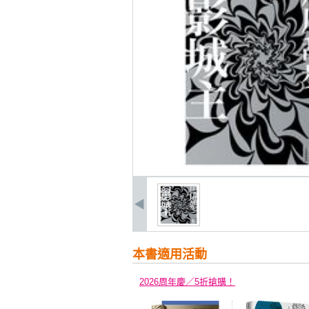
本書適用活動
2026周年慶／5折搶購！