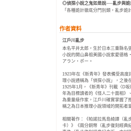
◎偵探小說之鬼如是說──亂步與詭
「各種詭計徹底分門別類，亂步詭
作者資料
江戶川亂步
本名平井太郎，生於日本三重縣名張町
小說的開山鼻祖美國小說家愛德格‧愛倫‧坡
アラン‧ポー。

1923年在《新青年》發表備受高
理小說通稱為「偵探小說」，之後在
1925年1月，《新青年》刊載〈
年為目標讀者的《怪人二十面相》
為重量級作家，江戶川確實掌握了
稱之為日本推理小說領域的開拓者當
相關著作：《帕諾拉馬島綺譚（亂
卡）》《兩分銅幣（亂步復刻經典