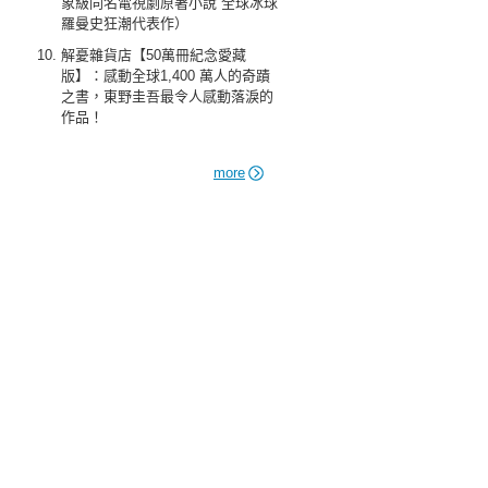
象級同名電視劇原著小說 全球冰球
羅曼史狂潮代表作）
解憂雜貨店【50萬冊紀念愛藏
版】：感動全球1,400 萬人的奇蹟
之書，東野圭吾最令人感動落淚的
作品！
more