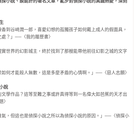
偵探小說、談詭計的著名文章，亂步對偵探小說的真誠熱愛，深刻
生
淚香到谷崎潤一郎，喜愛幻想的孤獨孩子如何戴上成人的假面具，
處？」──〈我的履歷書〉

現實世界的幻影城主，終於找到了那艘能帶他前往幻影之城的文字
如何才能殺人無數，這是多麼矛盾的心情啊。」──〈惡人志願〉

小說
的文學作品？這等至難之事或許真得等到一名偉大如芭蕉的天才出
〉

稚氣，但這也是偵探小說之所以為偵探小說的原因。」──〈偵探小