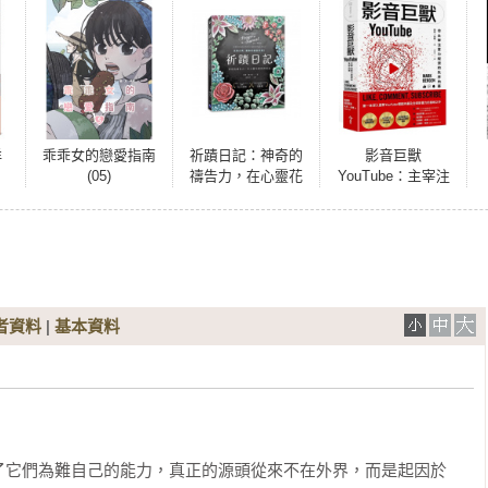
洋
乖乖女的戀愛指南
祈蹟日記：神奇的
影音巨獸
(05)
禱告力，在心靈花
YouTube：主宰注
園與神對話
意力經濟的失序內
幕
者資料
|
基本資料
了它們為難自己的能力，真正的源頭從來不在外界，而是起因於