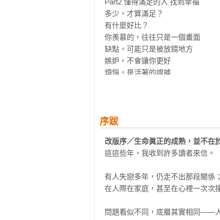
Part2 懂得滿足的人 找到幸福

多少，才算滿足？

有什麼好比？

你羨慕的，往往只是一個畫面

缺點，可能只是被放錯地方

嫉妒，不會讓你更好

煩惱，是活著的證據

Part3 懂得自尊的人 學會自愛

不用變好，也能快樂

活得累，是因為你太努力讓所有人滿
序跋
你愈體貼，為什麼愈不被尊重？

改版序／生命眞正的成熟，並不在
別再說沒得選

這這些年，我收到許多讀者來信。

你愈犧牲，愛愈沉重

別再等別人來愛你

有人失戀多年，仍走不出那段關係
在人際在家庭，甚至在心裡一次次撞
Part4 懂得轉變的人 無需爭辯

你討厭的那個人，正在提醒你

問題看似不同，底層其實相同——人
你愈想改變他，關係愈不會改變
