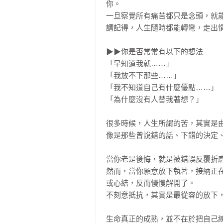
你。

一旦察覺所有痛苦都只是念頭，就能
請記得，人生隨時都能轉彎，走出慣
▶▶你是否常常有以下的想法

「早知道我就……」

「我放不下那些……」

「我不知道自己有什麼優點……」

「為什麼沒有人替我著想？」

很多時候，人生所謂的苦，其實是
像是那些曾說錯的話、下錯的決定、
當你老是後悔，就是被錯誤反覆折磨
然而，當你願意放下執著，接納正
或心結，反而慢慢解開了。

不刻意抵抗，其實是最從容的放下，
生命真正的成熟，並不在於把自己