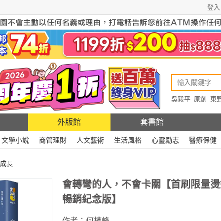
登入
吳毅平
原創
東
原創
Rewire
外版館
套書館
文學小說
商管理財
人文藝術
生活風格
心靈勵志
醫療保健
成長
會轉彎的人，不會卡關【首刷限量燙
暢銷紀念版】
作者：
何權峰