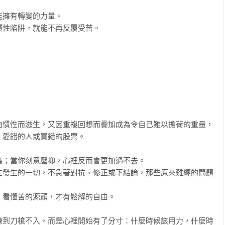
擁有轉變的力量。

性陷阱，就能不再反覆受苦。

由慣性而滋生，又因重複回想而疊加成為令自己難以擔荷的重量，
愛錯的人或買錯的股票。

；當你刻意壓抑，心裡反而會更加過不去。

在發生的一切，不急著對抗、修正或下結論，那些原來難纏的問題
看懂苦的源頭，才有鬆解的自由。

練到刀槍不入，而是心裡開始有了分寸：什麼時候該用力，什麼時