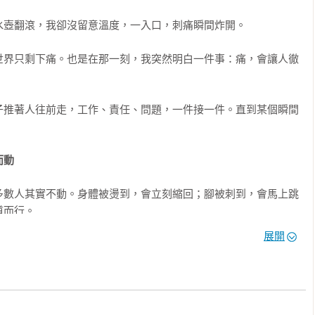
壺翻滾，我卻沒留意溫度，一入口，刺痛瞬間炸開。

需要每一段關係都修到完美；更不必把每一次不順，都急著判成自
世界只剩下痛。也是在那一刻，我突然明白一件事：痛，會讓人徹
就很欣慰，它未必讓你的人生從此順遂，但當你再度卡關、受傷、
子推著人往前走，工作、責任、問題，一件接一件。直到某個瞬間
我可以換一個走法。

會，活出自己的從容與歡喜。

而動
為那個，讓你鬆一點、轉一下、再往前走的提醒。

多數人其實不動。身體被燙到，會立刻縮回；腳被刺到，會馬上跳
而行。

展開
選擇忍；明明知道這種生活方式正在掏空你，卻選擇撐；明明知道
忍忍就好。」

一天，疾病來了，背叛發生了，工作沒了，財務崩潰了，至親離開