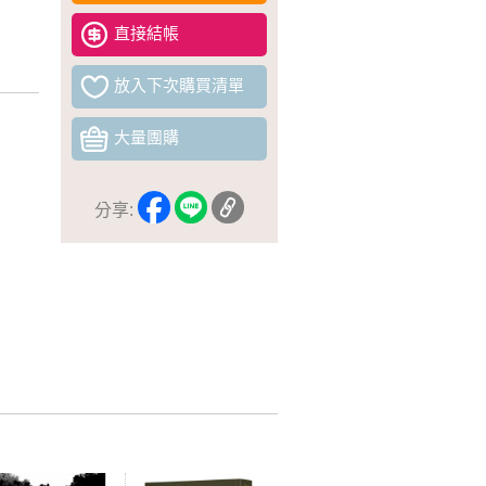
直接結帳
放入下次購買清單
大量團購
分享: