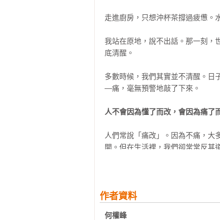
候該放手。

無常，才讓人生有可能

走進廚房，只想沖杯茶撐過疲憊。水
你不需要每一件事都撐到底；也不
Part7 懂得接受的人 沒有紛擾

我站在原地，說不出話。那一刻，
己的失敗。

沒有預期，更容易遇見驚喜

底清醒。

你的人生問題，可能就是你自己

如果這本書能陪你做到一件事，我
你能控制的，從來只有你自己

多數時候，我們其實並不清醒。日
迷惘時，心裡會多一個提醒：也許，
當愛變成期待

—痛，毫無預警地敲了下來。

愛情為何總是讓人幻滅？

懂得轉彎的人，走得更長，也更有機
不是別人讓你不快樂

人不會因為懂了而改，會因為痛了
願這本書，在你需要的時候，剛好成
Part8 懂得遺忘的人 雨過天晴

人們常說「痛改」。因為不痛，大
你以為你在記仇，其實在慢性自殘

開。但在生活裡，我們卻常常反其道
——與你同行

過了，就算了

何權峰
很多人不是走不出來

明明知道這段關係正在消耗你，卻
你不是過得太累，是想得太多

自己早已不快樂，卻對自己說：「再
當你願意交付，心自然安頓

作者資料
此事終將過去
於是你忍過一年，又一年。直到有
何權峰
了。
