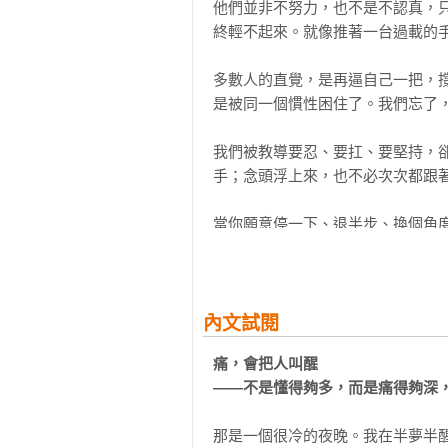
他們並非不努力，也不是不認真，
真正的尊重，是停止改造對方

終輕不起來。就像推著一台過載的手
誰說事情應該這樣？

你對，不代表別人錯

多數人的直覺，是再逼自己一把，
你以為在生氣，其實在編劇

是被同一個慣性困住了。我們忘了，
Part5 懂得種花的人 省得拔草

我們被教導要忍、要扛、要堅持，
你以為是他惹怒你

手；念頭浮上來，也不必次次都跟著
不合你胃口的，往往最有營養

你以為是命運，其實是你先相信了什
當你願意停一下、退半步、換個角
多種花，別再一直拔草

都會遇見挫折、失去、誤解與不如
為自己擁有的歡喜而活

替自己轉個彎。

不是生活太糟，是你太會挑毛病

有人一撞牆，就開始懷疑自己；有
內文試閱
Part6 懂得失去的人 必有所得

於是路，重新打開。

留不住的，都不是你的

痛，會把人叫醒

失去的那一刻，愛才被看見

——不是懂得夠多，而是痛得夠深
這次改版，我重新檢視了許多段落，
你沒有失敗，只是還在路上

帶著恐懼，也要前進

那是一個很冷的夜晚。我在半夢半醒
生命真正的成熟，並不在於把自己
每一次失去，都在換一種留下
