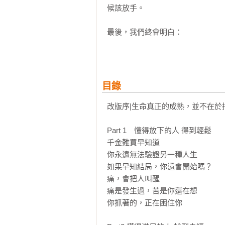
候該放手。

最後，我們終會明白：

在做出選擇的當下，從沒有人能確
自己應該轉彎的此時此刻。

太陽下山了又何妨，若一味耽溺其中
目錄
▶▶如果你的情緒找不到出口，不妨
改版序|生命真正的成熟，並不在於
✦你以為自己是在氣別人虧欠你，其
Part 1　懂得放下的人 得到輕鬆

✦苦，並不是事情本身，而是事情發
千金難買早知道

✦如果你不快樂，卻想讓別人快樂
你永遠無法驗證另一種人生

形的壓力。

如果早知結局，你還會開始嗎？

✦我們常以為，是對方讓我們不舒服
痛，會把人叫醒

✦別人的酸言酸語，並不是你需要背
痛是發生過，苦是你還在想

✦沒有人會突然變成更好的人，只是
你抓著的，正在困住你

*本書為二版，原書名為：《懂得轉