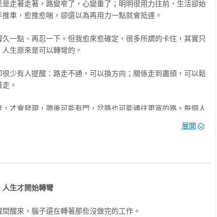
只是走著走著，路變窄了，心變重了；明明很用力往前，生活卻始
推車，愈推愈喘，卻還以為再用力一點就會抵達。

撐久一點、再忍一下。但我愈來愈確定，很多所謂的卡住，其實只
人生原來是可以轉彎的。

卻很少有人提醒：路走不通，可以換方向；關係走到盡頭，可以鬆
走。

麼

度，才會發現，牆後可能有門，岔路也可能通往更寬的路。每個人
預期。真正拉開距離的，往往是當事情開始偏離期待時，你有沒有
展開
人一跌倒，第一時間是怪罪世界；也有人在轉折裡悄悄調整方向，
，人生才開始轉彎
也補上這些年更深的體會。

間醒來，腦子還在轉著那些沒做完的工作。

練到刀槍不入，而是心裡開始有了分寸：什麼時候該用力，什麼時