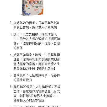
以終為始的思考：日本百年塾100
則處世智慧，為己為人也為未來
認可：只要先接納，就能改變人
生！用矽谷人氣心理師的「認可階
梯」，改變你與家庭、職場、自我
的關係
想死不如健身！改變一生的超科學
理由：破除99％肌力訓練迷思找到
堅持健身的意義，用肌肉治癒人生
的最強動力手冊【暢銷紀念版】
莫內思考：七個美感視角，培養你
的感性直覺力
我和1000個陌生人共進晚餐：不談
工作，更能看見真實的彼此（吳念
真、劉軒等5位跨界人士推薦，一
場觸動人心的深刻實驗）