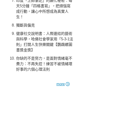
印度「上師筆記」的顯化祕密：每
天5分鐘「四格書寫」，把煩惱寫
成行動，讓心中所想成為真實人
生！
獨斷與偏見
健康社交說明書：人際連結的藝術
與科學，哈佛社會學家用「5-3-1法
則」打開人生快樂關鍵【鸚鵡螺圖
書獎金獎】
你缺的不是努力，是面對情緒毫不
費力：不再失控！練習不被情緒壞
好事的六個心理法則
more