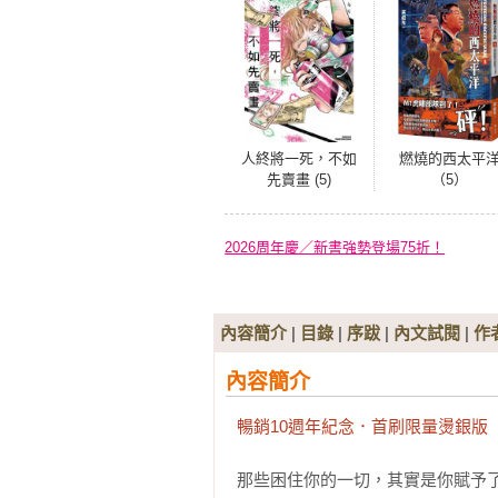
人終將一死，不如
燃燒的西太平
先賣畫 (5)
（5）
2026周年慶／新書強勢登場75折！
內容簡介
|
目錄
|
序跋
|
內文試閱
|
作
內容簡介
暢銷10週年紀念．首刷限量燙銀版
那些困住你的一切，其實是你賦予