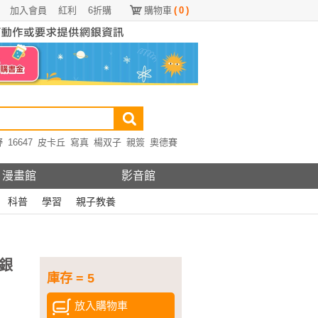
加入會員
紅利
6折購
購物車
(
0
)
野
16647
皮卡丘
寫真
楊双子
親簽
奧德賽
漫畫館
影音館
科普
學習
親子教養
銀
庫存 = 5
放入購物車