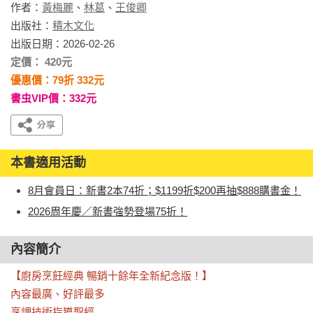
作者：
黃梅麗
、
林葛
、
王俊卿
出版社：
積木文化
出版日期：2026-02-26
定價： 420元
優惠價：79折 332元
書虫VIP價：332元
本書適用活動
8月會員日：新書2本74折；$1199折$200再抽$888購書金！
2026周年慶／新書強勢登場75折！
內容簡介
【廚房烹飪經典 暢銷十餘年全新紀念版！】

內容最廣、好評最多

烹調技術指導聖經
