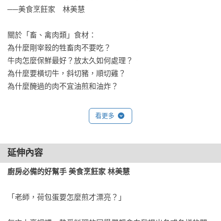
──美食烹飪家　林美慧

關於「畜、禽肉類」食材：

為什麼剛宰殺的牲畜肉不要吃？

牛肉怎麼保鮮最好？放太久如何處理？

為什麼要橫切牛，斜切豬，順切雞？

為什麼醃過的肉不宜油煎和油炸？

關於「海鮮類」食材：

看更多
如何將魚去骨、去皮、取魚肉？

什麼魚適合糖醋、清蒸或乾燒？

如何去除蝦子的腥味？干貝怎麼料理最鮮嫩？

延伸內容
怎麼刻花枝最漂亮？

廚房必備的好幫手 美食烹飪家 林美慧
關於「蔬菜類和水果類」食材：

「老師，荷包蛋要怎麼煎才漂亮？」

如何防止水煮蔬菜的營養素流失？

為什麼爛薑不能吃？
