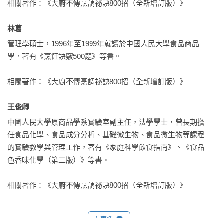
相關著作：《大廚不傳烹調祕訣800招（全新增訂版）》

怎麼切、怎麼洗，可以減少食材營養流失？

祕訣大公開、熬煮美味鮮湯、調味料的神奇功用、烹調食材色
如何在掛糊、上漿和勾芡時不會一團混亂？

澤變化等十一個單元，內容豐富，易學易懂，是一部兼具理
林葛 
適合短時間加熱的烹調方式有哪些？

論、知識及實用的烹飪專書。

適合長時間加熱的烹調方式有哪些？

管理學碩士，1996年至1999年就讀於中國人民大學食品商品
如何用「目測法」掌握油溫？
學，著有《烹飪訣竅500題》等書。

在烹調教學界這麼多年來，我深深覺得，烹調是一門綜合性的
科學，除了能夠展現各民族獨特的飲食文化，也形成各式各樣
相關著作：《大廚不傳烹調祕訣800招（全新增訂版）》

深具特色的技能。烹調時，我們常被一些看似簡單，卻學問不
小的問題所困擾，而坊間流傳的一些烹調小祕訣，我們又往往
王俊卿 
不了解其中的原理。因此辛苦烹調出來的料理，常不符合食品
中國人民大學原商品學系實驗室副主任，法學學士，曾長期擔
科學的原則和營養要求。

任食品化學、食品成分分析、基礎微生物、食品微生物等課程
的實驗教學與管理工作，著有《家庭科學飲食指南》、《食品
許多家庭主婦即使採購了當令新鮮食材，卻怎麼也料理不出
色香味化學（第二版）》等書。

色、香、味俱全的營養佳肴。其實，只要花點時間，了解食材
的營養成分、烹調原理，隨時靈活運用一些小訣竅，每個人都
相關著作：《大廚不傳烹調祕訣800招（全新增訂版）》
可以在家料理出媲美五星級飯店的美味好菜。

近年來，坊間有許多以介紹菜色、作法為主的食譜書陸續出