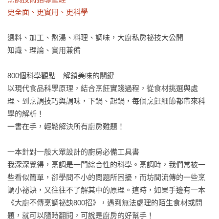
更全面、更實用、更科學
選料、加工、熬湯、料理、調味，大廚私房祕技大公開

知識、理論、實用兼備

800個科學觀點　解鎖美味的關鍵

以現代食品科學原理，結合烹飪實踐過程，從食材挑選與處
理、到烹調技巧與調味，下鍋、起鍋，每個烹飪細節都帶來科
學的解析！

一書在手，輕鬆解決所有廚房難題！

一本針對一般大眾設計的廚房必備工具書

我深深覺得，烹調是一門綜合性的科學。烹調時，我們常被一
些看似簡單，卻學問不小的問題所困擾，而坊間流傳的一些烹
調小祕訣，又往往不了解其中的原理。這時，如果手邊有一本
《大廚不傳烹調祕訣800招》，遇到無法處理的陌生食材或問
題，就可以隨時翻閱，可說是廚房的好幫手！
