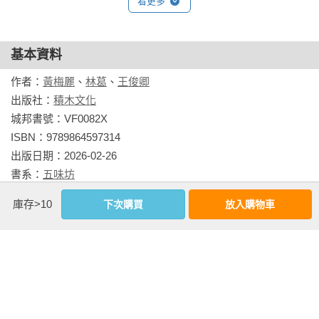
看更多
版，的確帶給喜愛烹調的朋友各種不同視野，無形中也提升了
大眾的烹調水準。但是，一本單純的食譜書，有時還是很難滿
足做菜時遇到的各種疑難雜症。這時，如果手邊擁有一本《大
基本資料
廚不傳烹調祕訣800招》，若遇到無法處理的陌生食材，就可以
作者：
黃梅麗
、
林葛
、
王俊卿
隨時翻閱，可說是廚房的好幫手！相信，只要此書在手，烹調
出版社：
積木文化
時一定更得心應手！
城邦書號：VF0082X

ISBN：9789864597314

出版日期：2026-02-26

書系：
五味坊
規格：平裝 / 單色 / 348頁 / 17cm×23cm                
庫存>10
下次購買
放入購物車
相關書籍
同作者
同書系
同分類
同出版社