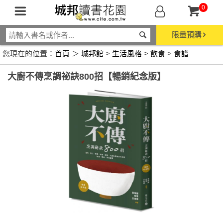
0
限量預購
您現在的位置：
首頁
＞
城邦館
>
生活風格
>
飲食
>
食譜
大廚不傳烹調祕訣800招【暢銷紀念版】