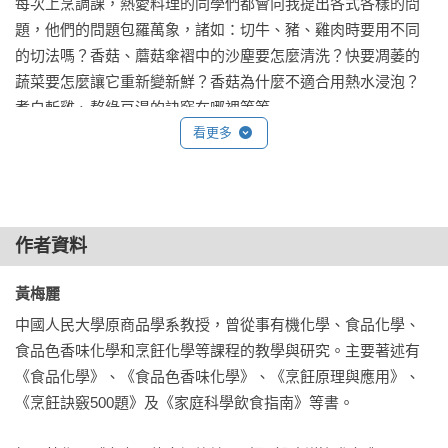
每次上烹調課，熱愛料理的同學們都會向我提出各式各樣的問
如何防止洗草莓時變色？

題，他們的問題包羅萬象，諸如：切牛、豬、雞肉時要用不同
為什麼炒洋蔥要加麵粉？

的切法嗎？香菇、蘑菇傘褶中的沙塵要怎麼清洗？快要凋萎的
蔬菜要怎麼讓它重新變新鮮？香菇為什麼不適合用熱水浸泡？
關於「南北乾貨」食材：

煮白斬雞、熬綠豆湯的訣竅在哪裡等等……

魷魚、蝦仁、海參、魚皮等乾貨，怎麼漲發最快速？

看更多
浸泡乾香菇為什麼不能用熱水？

像這一類的烹調小訣竅，總是一再被問及。因此，我心裡想
油發乾料時如何掌握油溫？

「如果能夠出版一本有學理根據的烹調原理專書來解答這些疑
為何不要用冷水漲發乾蓮子？

惑，該有多好啊！」

作者資料
關於「調味料」的使用：

當我看到積木文化的《大廚不傳烹調祕訣800招》這時，我知
牛肉加醋、海鮮加醋、炒菜加醋，各有什麼妙用？

道，我的想法實現了。

黃梅麗 
攪拌肉餡時，為何一定要依序加入調味料？

中國人民大學原商品學系教授，曾從事有機化學、食品化學、
為什麼鹽可以去除豆製品的異味？

《大廚不傳烹調祕訣800招》是一本針對一般大眾設計的廚房必
食品色香味化學和烹飪化學等課程的教學與研究。主要著述有
酒在烹調中除了去腥，還有什麼作用？

備工具書。書中以現代食品科學的理論為基礎，詳細介紹了食
《食品化學》、《食品色香味化學》、《烹飪原理與應用》、
小蘇打粉、鹼水，在料理過程中有什麼功能？

材的烹調原理、原料再加工、烹製過程中各種變化、烹調要領
《烹飪訣竅500題》及《家庭科學飲食指南》等書。

及重點等800個關鍵訣竅。主要內容包括：烹調前選材和準備、
關於「烹調方式」的運用：

烹調衛生和健康、南北乾貨漲發訣竅、掛糊、上漿和勾芡烹調