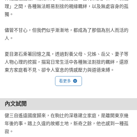
理」之間，各種無法輕易割捨的親緣羈絆，以及無處容身的孤
獨。

儘管不甘心，但我們似乎漸漸地，都成為了那個為別人而活的
人。

夏目漱石乘著回憶之風，透過對養父母、兄姊、岳父、妻子等
人物心理的挖掘，描寫日常生活中各種無法割捨的羈絆，還原
東方家庭看不見、卻令人窒息的情感壓力與道德束縛。

看更多
我的眼睛，也是隨時可以湧出淚水的。

但真正讓我想哭的人，卻始終未曾出現……

內文試閱
在漱石短暫多彩的創作生涯中，《道草》是具有濃厚自傳性質
健三自遙遠國度歸來，在駒辻的深巷建立家庭，是離開東京幾
的晚期作品，宛如預知自己的終站般，它將帶領我們重回這位
年後的事。踏上久違的故鄉土地，新奇之餘，他也感到一種孤
時代文豪的來時路。

寂。
