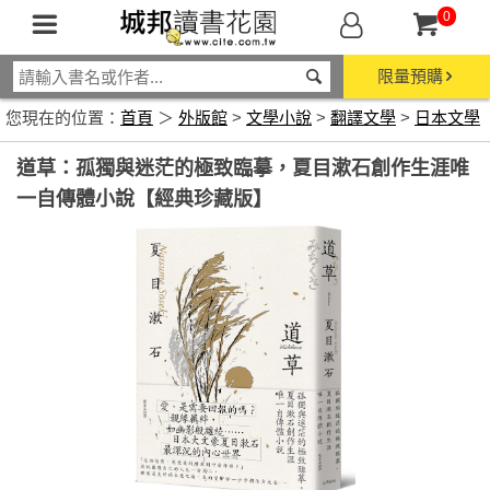
0
限量預購
您現在的位置：
首頁
＞
外版館
>
文學小說
>
翻譯文學
>
日本文學
道草：孤獨與迷茫的極致臨摹，夏目漱石創作生涯唯
一自傳體小說【經典珍藏版】