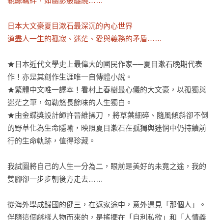
親緣羈絆，如幽影般纏繞……

日本大文豪夏目漱石最深沉的內心世界

道盡人一生的孤寂、迷茫、愛與義務的矛盾……
★日本近代文學史上最偉大的國民作家──夏目漱石晚期代表
作！亦是其創作生涯唯一自傳體小說。

★繁體中文唯一譯本！看村上春樹最心儀的大文豪，以孤獨與
迷茫之筆，勾勒悠長餘味的人生獨白。

★由金蝶獎設計師許晉維操刀 ，將草葉細碎、隨風傾斜卻不倒
的野草化為生命隱喻，映照夏目漱石在孤獨與迷惘中仍持續前
行的生命軌跡，值得珍藏。 

我試圖將自己的人生一分為二，眼前是美好的未竟之途，我的
雙腳卻一步步朝後方走去……

從海外學成歸國的健三，在返家途中，意外遇見「那個人」。

伴隨這個謎樣人物而來的，是搖擺在「自利私欲」和「人情義