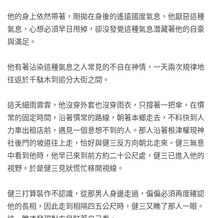
透過平淡卻餘味無窮的筆觸，漱石寄情於主人翁建三的感官，
他的身上依然帶著，剛拋在身後的遙遠國度氣息。他厭惡這種
臨摹每一位曾給予他愛與恨的過客，那些你我熟悉的、生活中
氣息，心想必須早日甩掉，卻沒發覺這種氣息潛藏著他的自豪
倍覺苦澀的氣味，彷若就在其中。

與滿足。

《道草》發表後的隔年，漱石死於胃潰瘍。
他有著沾染這種氣息之人常見的不自在神情，一天兩次規律地
往返於千駄木到追分大街之間。

這天細雨霏霏，他沒穿外套也沒穿雨衣，只撐著一把傘，在慣
常的固定時間，沿著慣常的路線，朝著本鄉走去，不料快到人
力車出租店前，遇見一個意想不到的人。那人沿著根津權現神
社後門的坡道往上走，恰好與健三反方向朝北走來。健三無意
中看到他時，他早已來到前方約二十公尺處，健三已進入他的
視野。於是健三見狀慌忙移開視線。

健三打算裝作不認識，從那男人身邊走過，偏偏必須再度確認
他的長相，因此走到相隔四五公尺時，健三又瞧了那人一眼。