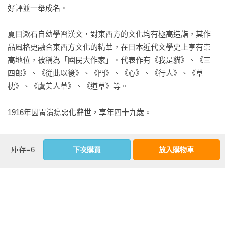
好評並一舉成名。

健三並不樂意見到他。雖然也曾想過，萬一不期而遇，但願他
夏目漱石自幼學習漢文，對東西方的文化均有極高造詣，其作
的穿著能比自己體面堂皇。但眼前這個人，無論看在誰的眼裡
品風格更融合東西方文化的精華，在日本近代文學史上享有崇
都不覺富裕。縱使不戴帽子是他的自由，但他從穿的外褂與和
高地位，被稱為「國民大作家」。代表作有《我是貓》、《三
服判斷，充其量只是過著中流以下生活的商家老人。健三甚至
四郎》、《從此以後》、《門》、《心》、《行人》、《草
注意到，他撐著一把沉甸甸的廉價粗布雨傘。

枕》、《虞美人草》、《道草》等。

這天，健三回家後仍忘不了路上遇見的男人。尤其他佇立路旁
1916年因胃潰瘍惡化辭世，享年四十九歲。
凝視健三離去的眼神，更使健三心煩意亂。可是這件事，健三
沒對妻子說。心情不好時，即使再怎麼有事想說，他也不對妻
子說。這是他的壞毛病。而妻子面對沉默的丈夫，除非有重要
看更多
庫存=6
下次購買
放入購物車
的事也絕不開口。她就是這樣的女人。

二

基本資料
第二天，健三又在同一時間走過同一個地方。第三天也一樣。
作者：
夏目漱石(なつめそうせき(Natsume Soseki))
但沒看到那個不戴帽的男人。他像機器般又如義務般，一如往
出版社：
大牌出版
常走在這條路上。
