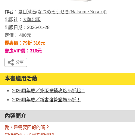
作者：
夏目漱石(なつめそうせき(Natsume Soseki))
出版社：
大牌出版
出版日期：2026-01-28
定價： 400元
優惠價：79折 316元
書虫VIP價：316元
本書適用活動
2026周年慶／外版暢銷攻略75折起！
2026周年慶／新書強勢登場75折！
內容簡介
愛，是需要回報的嗎？
