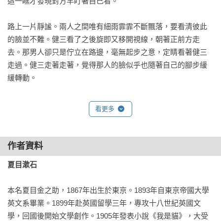
這一瞧才發現對方早盯著自己看。

路上一片靜謐。兩人之間唯有細雨霏霏不斷飄落，要看清彼此
的臉並不難。健三看了之後旋即又移開視線，朝著正前方走
去。那男人卻只是佇立在路邊，毫無起步之意，定睛看著健三
走過。健三走著走著，覺得那人的臉似乎也隨著自己的腳步緩
緩轉動。

健三不禁思忖，多少年沒見過他了。與他斷絕關係時，健三還
看更多
不到二十歲，已是遙遠的往事。迄今十五、六年歲月過去，期
間兩人也從未見過面。

作者資料
此時健三的地位與境遇，已與當時迥然不同。現在他留了鬍
夏目漱石
子、戴著圓頂禮帽，與昔日的光頭模樣相比，連自己都不免深
感恍如隔世。然而，那個人卻沒怎麼變。算來他也該有六十
本名夏目金之助，1867年出生於東京。1893年自東京帝國大學
五、六歲了，為何頭髮依然像以前那般烏黑？健三想到這裡，
英文系畢業。1899年赴英國留學三年，專攻十八世紀英國文
不禁心生納悶。還有他堅持不戴帽子外出的習慣，至今似乎依
學，回國後開始文學創作。1905年發表小說《我是貓》，大受
然保持著，這個特色也是讓健三感到詭異的原因。
