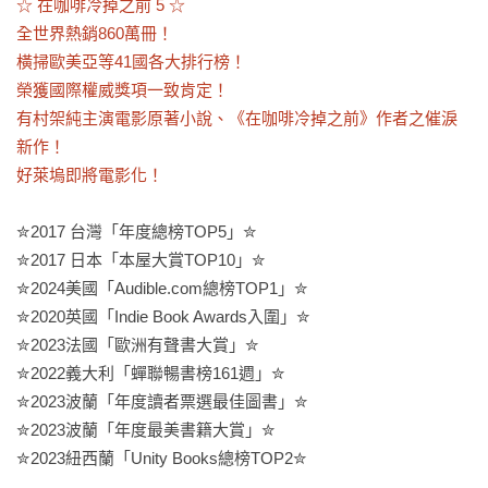
☆ 在咖啡冷掉之前 5 ☆

全世界熱銷860萬冊！

橫掃歐美亞等41國各大排行榜！

榮獲國際權威獎項一致肯定！

有村架純主演電影原著小說、《在咖啡冷掉之前》作者之催淚
新作！

好萊塢即將電影化！
✮2017 台灣「年度總榜TOP5」✮

✮2017 日本「本屋大賞TOP10」✮

✮2024美國「Audible.com總榜TOP1」✮

✮2020英國「Indie Book Awards入圍」✮

✮2023法國「歐洲有聲書大賞」✮

✮2022義大利「蟬聯暢書榜161週」✮

✮2023波蘭「年度讀者票選最佳圖書」✮

✮2023波蘭「年度最美書籍大賞」✮

✮2023紐西蘭「Unity Books總榜TOP2✮
