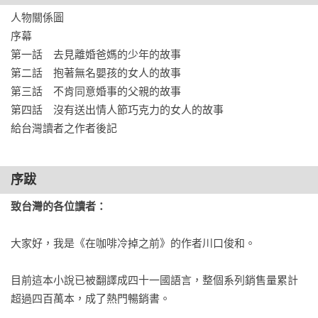
今天也有客人，為了想讓凍結的「現在」繼續朝未來轉動，而
人物關係圖

鼓起勇氣選擇回到過去與去到未來。

序幕  

第一話　去見離婚爸媽的少年的故事

希望離婚的父母能幸福、讓摯愛的丈夫看看剛出生的孩子、渴
第二話　抱著無名嬰孩的女人的故事

望得到父親的諒解與認可、送不出情人節巧克力的遺憾……

第三話　不肯同意婚事的父親的故事

第四話　沒有送出情人節巧克力的女人的故事

他們是否都能找到自己的溫柔歸屬呢？

給台灣讀者之作者後記
故事發生在《在咖啡冷掉之前》的2年後……
序跋
致台灣的各位讀者：
大家好，我是《在咖啡冷掉之前》的作者川口俊和。

目前這本小說已被翻譯成四十一國語言，整個系列銷售量累計
超過四百萬本，成了熱門暢銷書。
