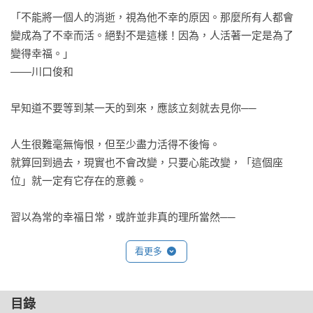
「不能將一個人的消逝，視為他不幸的原因。那麼所有人都會
變成為了不幸而活。絕對不是這樣！因為，人活著一定是為了
變得幸福。」

——川口俊和

早知道不要等到某一天的到來，應該立刻就去見你──

人生很難毫無悔恨，但至少盡力活得不後悔。

就算回到過去，現實也不會改變，只要心能改變，「這個座
位」就一定有它存在的意義。

習以為常的幸福日常，或許並非真的理所當然──

看更多
聽說在不知名的小徑上，有間不可思議咖啡店﹝纜車之行﹞， 
只要坐上那個座位，就能移動到任何你想去的時間點。

不過，囉唆的是……有著非常麻煩的規矩。

目錄