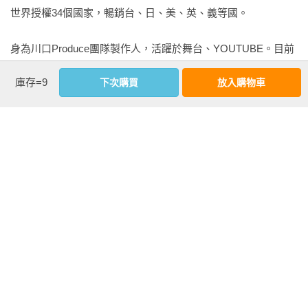
世界授權34個國家，暢銷台、日、美、英、義等國。

我也總是受到台灣讀者們「溫柔」的鼓勵。

身為川口Produce團隊製作人，活躍於舞台、YOUTUBE。目前
非常感謝，非常感謝，真的非常感謝！打心底感謝大家！

最大的夢想是舞台劇《在咖啡冷掉之前》能在日本全國47個縣
庫存=9
下次購買
放入購物車
市公演。

川口俊和
《在咖啡冷掉之前》系列——

第1集《在咖啡冷掉之前》

第2集《在謊言拆穿之前》

第3集《在回憶消逝之前》

第4集《在說出再見之前》

第5集《在忘卻溫柔之前》

第6集《在愛意察覺之前》
看更多