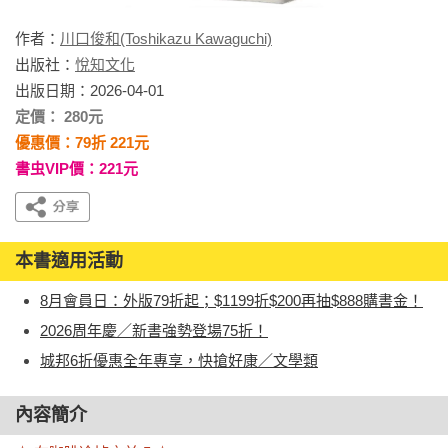
作者：
川口俊和(Toshikazu Kawaguchi)
出版社：
悅知文化
出版日期：2026-04-01
定價： 280元
優惠價：79折 221元
書虫VIP價：221元
本書適用活動
8月會員日：外版79折起；$1199折$200再抽$888購書金！
2026周年慶／新書強勢登場75折！
城邦6折優惠全年專享，快搶好康／文學類
內容簡介