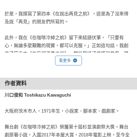
於是，我撰寫了第四本《在說出再見之前》，這是為了沒來得
及說「再見」的朋友們所寫的。

此外，我在《在咖啡冷掉之前》留下來結語伏筆，「只要有
心，無論多麼艱難的現實，都可以克服。」正如這句話，我創
作了第五本《在忘卻溫柔之前》，獻給熬過了疫情和悲傷，踏
看更多
出新的一步的各位。

在此之前，我也曾經面臨人生的悲苦困頓，而覺得難以向前邁
作者資料
進，每次都受到家人朋友、前輩晚輩、業界同行的「溫柔」鼓
勵，得以度過難關。

川口俊和 Toshikazu Kawaguchi
因此，請不要忘記有人會因為您的「溫柔」而獲得救贖。

大阪府茨木市人，1971年生，小說家、腳本家、戲劇家。

衷心希望這次的故事能夠成為台灣讀者們的家人朋友、前輩和
舞台劇《在咖啡冷掉之前》榮獲第十屆杉並演劇祭大獎。舞台
晚輩等的心靈慰藉，若是能如此，就真是太好了。

劇原著小說，入圍2017年本屋大賞，2018年電影上映，至今全