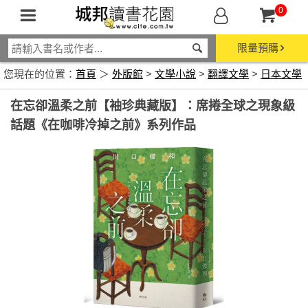
0
限量預購
您現在的位置：
首頁
＞
外版館
>
文學小說
>
翻譯文學
>
日本文學
在忘卻溫柔之前【袖珍典藏版】：席捲全球之現象級
話題《在咖啡冷掉之前》系列作品