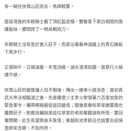
有一騎往快雪山莊而去，馬蹄輕靈。

面容清逸的年輕騎士戴了頂紅狐皮帽，雙鬢垂下黑白相間的兩
縷髮絲，腰間挎了一柄烏鞘短刀。

年輕騎士沒有急於進入莊子，而是沿著春神湖邊上的青石路板
下馬步行。

正值晌午，日頭溫暖，冬雪消融，湖水澄清如鏡，賞景行人絡
繹不絕。

快雪山莊的變故讓人目不暇接，傳出一連串小道消息：當初真
武大帝法相臨湖之後，先是雁堡少主李火黎領著六百里加急的
緊急軍令，攜帶精騎扈從返回邊境；隨後是春帖草堂謝靈箴也
離開莊子，尉遲良輔說是這位草堂的老前輩觀湖有所悟，要回
蜀閉關，此生有望躋身天象境；東越劍池李懿白也說要去迎接
恩師宋念卿，不知所終。
