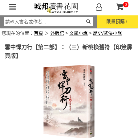
0
限量預購
您現在的位置：
首頁
＞
外版館
>
文學小說
>
歷史/武俠小說
雪中悍刀行【第二部】：（三）新桃換舊符【印簽扉
頁版】