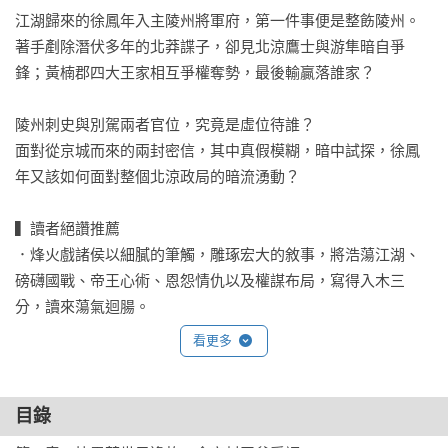
江湖歸來的徐鳳年入主陵州將軍府，第一件事便是整飭陵州。

著手剷除潛伏多年的北莽諜子，卻見北涼鷹士與游隼暗自爭
鋒；黃楠郡四大王家相互爭權奪勢，最後輸贏落誰家？

陵州刺史與別駕兩者官位，究竟是虛位待誰？

面對從京城而來的兩封密信，其中真假模糊，暗中試探，徐鳳
年又該如何面對整個北涼政局的暗流湧動？

▍讀者絕讚推薦

．烽火戲諸侯以細膩的筆觸，雕琢宏大的敘事，將浩蕩江湖、
磅礴國戰、帝王心術、恩怨情仇以及權謀布局，寫得入木三
分，讀來蕩氣迴腸。

．書中人物刻畫鮮明立體，情與恨寫得輾轉悱惻，層層堆疊出
看更多
無法自拔的張力。你能看見大國權謀與小家情感，也有兒女情
長的深情鋪陳，更少不了金戈鐵馬的壯闊場面，與嬉笑怒罵後
的喟然長嘆。這四百萬字，讀來絲毫不覺得冗長，反而越讀越
目錄
投入。