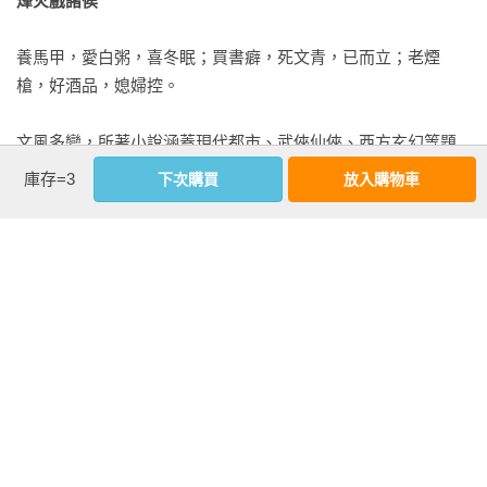
烽火戲諸侯
的嫡系子弟。

養馬甲，愛白粥，喜冬眠；買書癖，死文青，已而立；老煙
那些半點都不怯場的俏皮孩子，不顧爹娘叮囑，嬉戲打鬧，好
槍，好酒品，媳婦控。

似穿花引蝶，可能這些孩子自己都不知道朝廷上有官家子弟和
將種子孫兩個說法，而他們就相當於江湖上的世家子弟，他們
文風多變，所著小說涵蓋現代都市、武俠仙俠、西方玄幻等題
以後繼承父輩衣缽行走江湖，顯然要比其他人來得左右逢源。

材，尤善以細節動人心，在書迷中具有較強的號召力。

庫存=3
熙熙攘攘的青石板路上，充斥著「久仰大名」之類的客套寒
下次購買
放入購物車
暄，以及熟人相遇後的把臂言歡。幾對父輩恰巧是世交好友的
代表作有：《劍來》（高寶書版）、《雪中悍刀行》、《陳二
稚童稚女，很快就熟絡起來，一起橫衝直撞，歡聲笑語，偶有
狗的妖孽人生》、《天神下凡》等。

被他們磕碰上的江湖人，便是往常性子暴戾的漢子，今天也不
以為意地揚起一張粗糙笑臉，還友善地伸出手揉一揉孩子們的
新浪微博：@烽火戏诸侯
腦袋。

孩子們伶俐彎腰低頭跑過，他們身後一臉無可奈何的父輩則不
看更多
忘對漢子抱拳微笑，雙方清淡一些，就是一笑而過，要是玲瓏
一些，就會停腳互報名號，順手順嘴的，花不了一顆銅錢，也
就結下了一樁可有可無的香火情，何樂不為。

基本資料