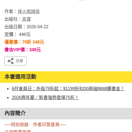
作者：
烽火戲諸侯
出版社：
高寶
出版日期：2026-04-22
定價： 440元
優惠價：79折 348元
書虫VIP價：348元
本書適用活動
8月會員日：外版79折起；$1199折$200再抽$888購書金！
2026周年慶／新書強勢登場75折！
內容簡介
──特別收錄　作者印簽扉頁──
