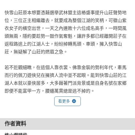
快雪山莊原本想要憑藉選舉武林盟主這樁盛事提升山莊聲勢地
位，三位正主相繼離去，就要成為整個江湖的笑柄，可徽山紫
衣女子的橫空出世，一天之內連敗十六位成名高手，一時間風
頭無兩，隱約要趁勢一鼓作氣奪魁，讓許多都已經離開莊子在
返程路途上的江湖人士，紛紛掉轉馬頭、車頭，擁入快雪山
莊，無疑解了山莊的燃眉之急。

若不近觀細瞧，在這個人靠衣裳、佛靠金裝的勢利年代，牽馬
而行的佩刀遊俠兒在擁擠人流中並不起眼。能到快雪山莊的江
湖人本就以豪俠居多，大多藉著門派背景或是自身名號在家鄉
即便不能富甲一方，腰纏萬貫總是逃不掉的。

看更多
湖邊沿途滿眼錦衣狐裘，不弄頂動輒幾十兩銀子的貂帽都不好
意思出門跟人打招呼。眾多貌美女子都小鳥依人地偎在豪俠身
邊，眼光游弋，暗中比拚身家。還有一些個攜帶妻兒家眷出行
作者資料
的武林中人，這些人無疑底氣更足，多是江湖一、二流大幫派