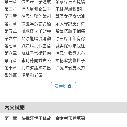
第一章　快雪莊世子逢故　余家村玉斧覓福

第二章　徐人屠慨談生平　宋恪禮履新都尉

第三章　徐鳳年整飭陵州　草原女棲身北涼

第四章　徐鳳年造訪黃楠　宋太守謀皮有得

第五章　桃腮樓世子斫琴　柴扉院鷹隼捕諜

第六章　北涼道暗流湧動　涼王府年年有餘

第七章　織造局真假密信　試與探你來我往

第八章　紈褲子當街行凶　徐鳳年收買人心

第九章　李功德開誠布公　神祕客挑釁世子

第十章　北涼道鐵騎四出　徐鳳年剝皮收刀

番外篇　溫華和老黃
看更多
內文試閱
第一章　快雪莊世子逢故　余家村玉斧覓福