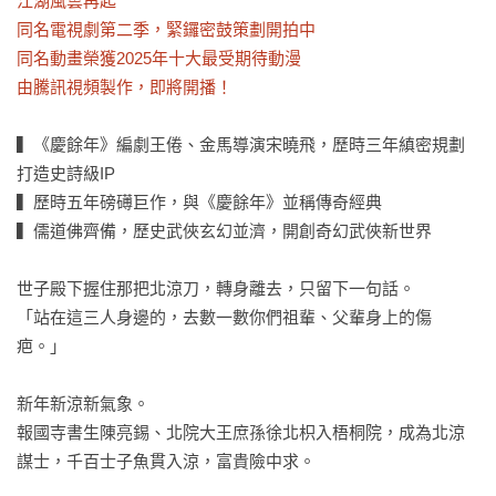
江湖風雲再起

同名電視劇第二季，緊鑼密鼓策劃開拍中

同名動畫榮獲2025年十大最受期待動漫

由騰訊視頻製作，即將開播！
▍《慶餘年》編劇王倦、金馬導演宋曉飛，歷時三年縝密規劃
打造史詩級IP

▍歷時五年磅礡巨作，與《慶餘年》並稱傳奇經典

▍儒道佛齊備，歷史武俠玄幻並濟，開創奇幻武俠新世界

世子殿下握住那把北涼刀，轉身離去，只留下一句話。

「站在這三人身邊的，去數一數你們祖輩、父輩身上的傷
疤。」

新年新涼新氣象。

報國寺書生陳亮錫、北院大王庶孫徐北枳入梧桐院，成為北涼
謀士，千百士子魚貫入涼，富貴險中求。
