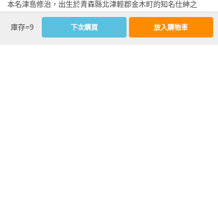
本名津島修治，出生於青森縣北津輕郡金木町的知名仕紳之
「做作的言詞之中，有時也能讓人感到驚人誠實的意味。」

當他在星空下醒來，首先就問道：女人死了嗎？一名漁夫回
家，其父為貴族院議員。

──〈虛構之春〉

答：沒死，沒死，你放心好了。語氣聽來異常慈悲。原來她死
庫存=9
下次購買
放入購物車
了啊。他失神地想，然後再次昏迷。

1930年進入東京帝國大學法文科就讀，師從井伏鱒二，卻因傾
※ 心願

心左翼運動而怠惰學業，終致遭革除學籍。1933年開始用太宰
「我的剩餘時間不多。必須用在幸福的事情上。我沒有一秒猶
再次醒來時，已在療養院中。狹仄白色壁板環繞的房間，擠滿
治為筆名寫作。1935年以短篇《逆行》入選第一屆芥川賞決選
豫。」

了人。其中有人問起葉藏的身分。葉藏一一清楚回答。天亮
名單，並於1939年以《女生徒》獲第四屆北村透谷獎，但始終
──〈狂言之神〉

後，葉藏被移往另一間寬敞的病房。因為葉藏的家鄉接到消息
與他最想贏得的芥川賞無緣。

後，為了如何處置他，特地打了長途電話到青松園。葉藏的家
「即便微弱也散發出可憐的真實螢光。」

鄉，遠在二百里外。

太宰治出生豪門，卻從未享受到來自財富或權勢的種種好處，
──〈虛構之春〉
一生立志文學，曾參加左翼運動，又酗酒、殉情，終其一生處
東第一病棟的三名病人，對這個新病人就躺在離自己很近的地
於希望與悔恨的矛盾之中。在他短暫的三十九年生命中，創作
方感到不可思議的滿足，他們對今後的醫院生活懷抱期待，在
三十多部小說，包括《晚年》、《二十世紀旗手》、《維榮之
天空與海面都泛白時終於睡著了。

妻》、《斜陽》、《人間失格》等。曾五次自殺，最後於1948
年和仰慕他的女讀者於東京三鷹玉川上水投河自盡，結束其人
葉藏沒睡。他不時微微晃動腦袋。臉上到處貼著白色紗布。他
生苦旅。
被海浪捲起、撞上礁岩時弄傷了全身。名叫真野年約二十的護
士獨自照顧他。她的左眼眼皮上方，有道略深的傷痕，因此比