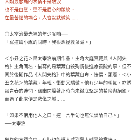
人類最悲痛的表情不是眼淚

也不是白髮，更不是眉心的皺紋。

在最苦惱的場合，人會默默微笑......
◎太宰治最赤裸的年少呢喃──

「寫這篇小說的同時，我很想拯救葉藏。」

＜小丑之花＞是太宰治前期作品，主角大庭葉藏與《人間失
格》主角同名，描寫的是葉藏自殺殉情後進療養院的事，但不
同於後期作品《人間失格》中的葉藏自卑、怯懦、頹廢，＜小
丑之花＞的葉藏，年輕、衝動又驕傲。他有少年的朝氣，亦透
露青春的迷惘，幽幽閃爍著那時尚未徹底堅定的希盼與絕望，
而過了此處便是悲傷之城……

「如果不借用他人之口，連一言半句也無法談論自己。」

──太宰治

做作的言詞之中，有時也能讓人感到驚人誠實的意味。
