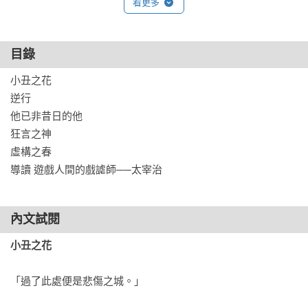
看更多
作者的視角，剖析了未來那部將被推向日本文壇巔峰之作《人
間失格》裡面看似消極頽廢，實際上卻在絕境中求活的主角大
庭葉藏的心路歷程，又狡猾地悄悄偷渡了許多關於寫作的祕
目錄
密。這部作品，文體特殊，除主角外，作者也出場批判或說
小丑之花

明，並將自我丑角化以述挫折之悲，分裂的自我，在絕望的自
逆行

我否定與自嘲式的自我肯定中輪番登場，顯現太宰在自負與自
他已非昔日的他

責中撕裂的心情。

狂言之神

虛構之春

本書收錄太宰治前期作品，包含第一屆芥川賞決選作品〈逆
導讀 遊戲人間的戲謔師──太宰治
行〉；太宰治鎌倉自縊未遂後發表的＜狂言之神＞；以虛構的
信，用他者角度強烈批判自我的＜虛構之春＞等。其中＜小丑
之花＞、＜狂言之神＞、＜虛構之春＞曾以華、神、春三部曲
內文試閱
「虛構的徬徨」發表。在虛實之間，時而細膩表現角色情感，
時而浮現太宰自我的影子，彷彿低喃著最深處的內心獨白。回
小丑之花
顧昔日的太宰，越能對日後走向文學巔峰的他及其作品與內心
狀態，湧現更深刻的理解。
「過了此處便是悲傷之城。」
