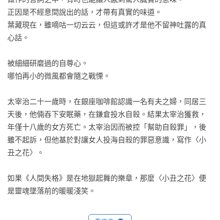
正因是不經意間說出的話，才帶有真實的味道。

葉藏現在，雖嘀咕一切云云，但這或許才是他不留神吐露的真
心話。

被細細研磨過的自尊心。

哪怕再小的微風都會隨之戰慄。

太宰治二十一歲時，在銀座咖啡館認識一名有夫之婦，同居三
天後，他倆吞下安眠藥，在鎌倉投水自殺。結果太宰治獲救，
年僅十八歲的女方死亡。太宰治因而被控「幫助自殺罪」，後
雖不起訴，但他基於對讓女人投海自殺的罪惡意識，寫作〈小
丑之花〉。

如果《人間失格》是在地獄起舞的樂章，那麼〈小丑之花〉便
是靈魂墜落前的暖暖淺笑。

＜小丑之花＞是一篇相當獨特的私小說作品，太宰治以他身為