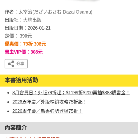
作者：
太宰治(だざいおさむ Dazai Osamu)
出版社：
大牌出版
出版日期：2026-01-21
定價： 390元
優惠價：79折 308元
書虫VIP價：308元
本書適用活動
8月會員日：外版79折起；$1199折$200再抽$888購書金！
2026周年慶／外版暢銷攻略75折起！
2026周年慶／新書強勢登場75折！
內容簡介