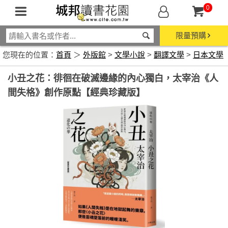
0
限量預購
您現在的位置：
首頁
＞
外版館
>
文學小說
>
翻譯文學
>
日本文學
小丑之花：徘徊在破滅邊緣的內心獨白，太宰治《人
間失格》創作原點【經典珍藏版】