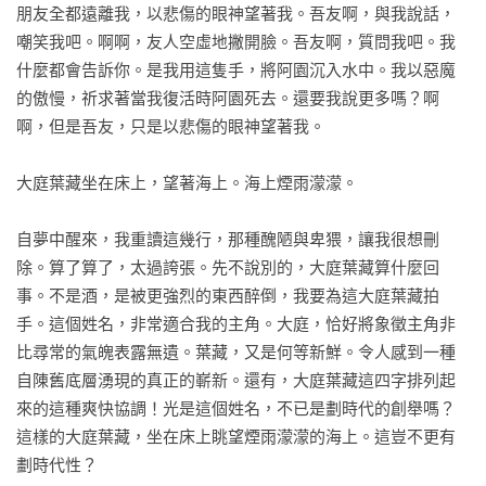
朋友全都遠離我，以悲傷的眼神望著我。吾友啊，與我說話，
嘲笑我吧。啊啊，友人空虛地撇開臉。吾友啊，質問我吧。我
什麼都會告訴你。是我用這隻手，將阿園沉入水中。我以惡魔
的傲慢，祈求著當我復活時阿園死去。還要我說更多嗎？啊
啊，但是吾友，只是以悲傷的眼神望著我。

大庭葉藏坐在床上，望著海上。海上煙雨濛濛。

自夢中醒來，我重讀這幾行，那種醜陋與卑猥，讓我很想刪
除。算了算了，太過誇張。先不說別的，大庭葉藏算什麼回
事。不是酒，是被更強烈的東西醉倒，我要為這大庭葉藏拍
手。這個姓名，非常適合我的主角。大庭，恰好將象徵主角非
比尋常的氣魄表露無遺。葉藏，又是何等新鮮。令人感到一種
自陳舊底層湧現的真正的嶄新。還有，大庭葉藏這四字排列起
來的這種爽快協調！光是這個姓名，不已是劃時代的創舉嗎？
這樣的大庭葉藏，坐在床上眺望煙雨濛濛的海上。這豈不更有
劃時代性？
