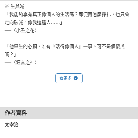
一九二九年，十二月底，青松園這間海濱療養院，因葉藏的入
※ 生與滅

院，掀起小小的騷動。青松園有三十六名肺結核病人。包括二
「我能夠享有真正像個人的生活嗎？即便再怎麼掙扎，也只會
名重症患者，以及十一名輕症患者，另外二十三人正處於恢復
走向破滅。像我這種人……」

期。葉藏住的東第一病棟，算是特等病房，共分為六間病房。
──〈小丑之花〉

葉藏這間的兩鄰都是空房間，最西邊的六號房，住的是身材
高、鼻子也高的大學生。東邊的一號房與二號房，各住了一名
「他畢生的心願，唯有『活得像個人』一事。可不是個傻瓜
年輕女子。這三人都是恢復期的病人。

嗎？」

──〈狂言之神〉

前一晚，有人在袂袂浦殉情自殺。明明是一起跳海，男人卻被
返航的漁船救起，保住一命。但女人，卻未找到。為了搜尋那
※ 謊言

看更多
個女人，警鐘刺耳地響了很久，村中的大批消防隊員跳上一艘
「我打從骨子裡是個小天真。唯有在天真中，我得以暫時休
接一艘的漁船駛向海上的吆喝聲，令三人聽得心驚膽戰。漁船
憩。」

點亮的紅色火影，終夜，在江之島的岸邊徘徊。大學生和二名
──〈小丑之花〉

年輕女子，那晚都徹夜難眠。直到黎明，人們終於在袂袂浦的
岸邊發現女人的屍體。理得很短的頭髮閃閃發亮，臉孔慘白浮
作者資料
「如果不借用他人之口，連一言半句也無法談論自己。」

腫。

太宰治
──〈狂言之神〉

葉藏知道阿園死了。早在被漁船緩緩送回時，他就已知道了。