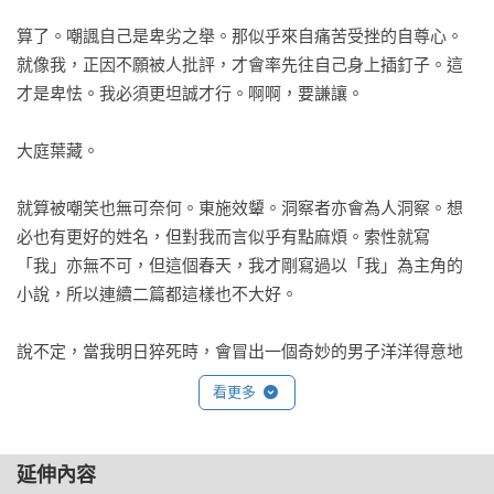
算了。嘲諷自己是卑劣之舉。那似乎來自痛苦受挫的自尊心。
就像我，正因不願被人批評，才會率先往自己身上插釘子。這
才是卑怯。我必須更坦誠才行。啊啊，要謙讓。

大庭葉藏。

就算被嘲笑也無可奈何。東施效顰。洞察者亦會為人洞察。想
必也有更好的姓名，但對我而言似乎有點麻煩。索性就寫
「我」亦無不可，但這個春天，我才剛寫過以「我」為主角的
小說，所以連續二篇都這樣也不大好。

說不定，當我明日猝死時，會冒出一個奇妙的男子洋洋得意地
聲稱：那傢伙如果不用「我」為主角，就寫不成小說。其實，
看更多
僅僅只因這樣的理由，我還是決定就用大庭葉藏這個名字。可
笑嗎？少來，你不也是。

延伸內容