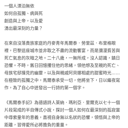
一個人漂泊無依

如何自孤獨、病與死

創造與上帝，以及愛

湧出最深刻的力量？

在來自沒落貴族家庭的丹麥青年馬爾泰．勞里茲．布里格眼
裡，巴黎這座城市並非取之不盡的流動饗宴，而是瀰漫貧苦與
死亡氣息的灰暗之地。二十八歲，一無所成，沒人認識，鎮日
恐懼。不時，舊日回憶攫住他的思緒，領他想及至親的死亡、
母族宅邸撞見的幽靈，以及與親戚阿貝娜相處的甜蜜時光……
在極致的孤獨之中，馬爾泰承受一切，他將坐下，日以繼夜寫
作，為了自心中迸發出一行詩的第一個字。

《馬爾泰手記》為德語詩人萊納．瑪利亞．里爾克以七十一個
片段寫成的半自傳式小說，探討一個人如何在最深刻的孤寂當
中尋索童年的意義，直視自身無以名狀的恐懼，領悟與上帝的
距離，習得愛所必將擔負的重量。
