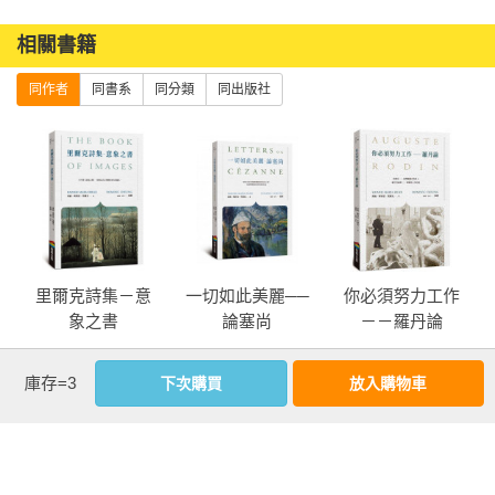
相關書籍
同作者
同書系
同分類
同出版社
里爾克詩集－意
一切如此美麗──
你必須努力工作
象之書
論塞尚
－－羅丹論
庫存=3
下次購買
放入購物車
more
優惠活動快訊