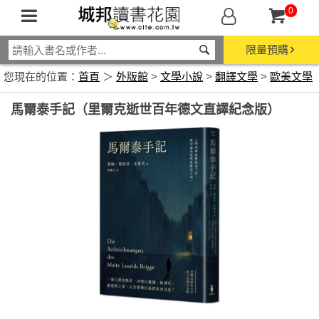
0
限量預購
您現在的位置：
首頁
＞
外版館
>
文學小說
>
翻譯文學
>
歐美文學
馬爾泰手記（里爾克逝世百年德文直譯紀念版）