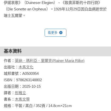
伊諾哀歌》（Duineser Elegien）、《致奧菲斯的十四行詩》
（Die Sonette an Orpheus）。1926年12月29日因白血病逝世於
瑞士瓦爾蒙。
看更多
基本資料
作者：
萊納．瑪利亞．里爾克(Rainer Maria Rilke)
出版社：
木馬文化
城邦書號：A0500954

ISBN：9786263148802

出版日期：2025-10-15

譯者：
彤雅立
書系：
木馬文學
規格：平裝 / 黑白 / 352頁 / 14.8cm×21cm                