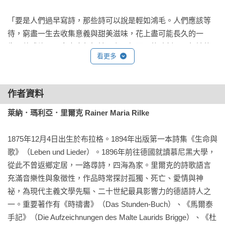
「要是人們過早寫詩，那些詩可以說是輕如鴻毛。人們應該等
待，窮盡一生去收集意義與甜美滋味，花上盡可能長久的一
生，他或許可以寫出十行好詩。在一個罕見的時刻，一行詩的
看更多
第一個字會在他們的內心裡迸發出來、傾巢而出。」

——《馬爾泰手記》
作者資料
萊納．瑪利亞．里爾克 Rainer Maria Rilke 
1875年12月4日出生於布拉格。1894年出版第一本詩集《生命與
歌》（Leben und Lieder）。1896年前往德國就讀慕尼黑大學，
從此不曾返鄉定居，一路尋詩，四海為家。里爾克的詩歌語言
充滿音樂性與象徵性，作品時常探討孤獨、死亡、愛情與神
祕，為現代主義文學先驅、二十世紀最具影響力的德語詩人之
一。重要著作有《時禱書》（Das Stunden-Buch）、《馬爾泰
手記》（Die Aufzeichnungen des Malte Laurids Brigge）、《杜