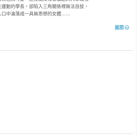
運動的學長，卻陷入三角關係裡無法自拔，

口中淪落成一具無思想的女體……

展開
在著。」

月青面前單純說完他想說的話，

別，然後一下子將自己往窗口投了下去。

子活著。

懷理想的進到《中國政治論壇》月刊上班，

別，在每個突然出現的日子裡跟月青借錢。

完成的事，還有雞尾酒療法，

他，快樂……

許，根本是我們對世界來說始終不夠好。」

身為政治幕僚之一的鄭立文也沒逃過起訴

抱負參與社會運動的學長，

月青的面前放聲痛哭，
