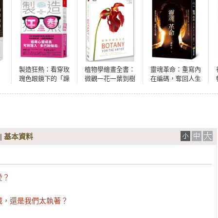
製造狂熱：看穿玫
植物學繪畫全書：
靈魂革命：重寫內
瑰色眼鏡下的「躁
微觀一花一葉到樹
在編碼，奪回人生
狂」，識破心靈課
木的枝芽結構，帶
主權
程與宗教體驗的心
你掌握從風格、構
理操控術
圖、色彩到透視的
繪圖技巧指南
|
基本資料
？

誠，還是我們太執著？