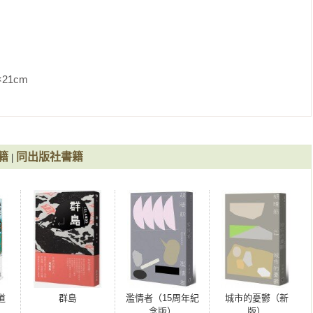
。

               
。」

排練，她措手不及。

籍
同出版社書籍
|
重性，「世偉上週末突然來宿舍找我，怪我都沒在看他演戲，他很
身為導演，我都沒在關心他的表演，不給他任何評語或指導，特別
你們排戲的眼神很不尋常，台上明明有兩個人，我卻只看著妳。他
於是懷疑我是不是喜歡上了妳，但你們要排情戲，戲裡，他得甜言
要親吻妳，讓妳愛上他，嗯，讓妳的角色愛上他的角色。而我這個
你們談情說愛，世偉說他實在演不下去，要我跟妳講清楚。」

道
群島
濫情者（15周年紀
城市的憂鬱（新
念版）
版）