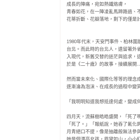
成長的陣痛，宛如熱鐵烙膚，

青春如花，在一陣凌亂馬蹄路過、不
花蒂折斷、花瓣落地，剩下的僅是計
1980年代末，天安門事件、柏林
台北。而此時的台北人，遺留著外
入現代，新舊交替的迷茫與追求，
於是《二十歲》的故事，接續展開…
然而當未來化、國際化等等的理念
逐漸淪為泡沫、在成長的過程中變質
「我明明知道我想抵達何處，變成何
四月天，流蘇樹皓皓盛開，「死了嗎
「死了。」「報紙說，她吞了氰化鉀
月青絕口不提，像是抽離般無法參與
她是個漂亮女孩，眉黛如山，小小紅