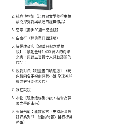
純真博物館（諾貝爾文學獎得主帕
慕克探究愛與執迷的經典作品）
惡意【獨步20週年紀念版】
白夜行（經典單冊回歸版）
解憂雜貨店【50萬冊紀念愛藏
版】：感動全球1,400 萬人的奇蹟
之書，東野圭吾最令人感動落淚的
作品！
烈愛對決【限量書口噴繪版】（現
象級同名電視劇原著小說 全球冰球
羅曼史狂潮代表作）
誰在說謊
本物【現象級暢銷小說，被譽為韓
國文學的未來】
火翼飛龍：龍族預言（史詩級國際
好評系列#1 《紐約時報》排行榜常
勝軍）