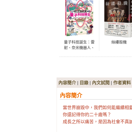
量子科技誕生：雷
絲縷殺機
射、奈米機器人、
量子電腦的祕密，
與費曼、霍金等大
科學家一起認識原
子研究的新發展
（漫畫量子力學系
列完結篇•韓國好評
內容簡介
|
目錄
|
內文試閱
|
作者資料
科學漫畫）
內容簡介
當世界崩毀中，我們如何能繼續相愛
你還記得你的二十歲嗎？

成長之所以痛苦，是因為社會不真