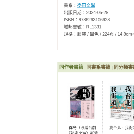
　　「你是導演。」

書系：
麥田文學
出版日期：2024-05-28

　　「他不自在。」

ISBN：9786263106628

城邦書號：RL1331

　　「他這個人怎麼⋯⋯」月青皺眉
規格：膠裝 / 單色 / 224頁 / 14.8cm×21cm 
　　湯姆單刀直入，「因為我喜歡妳
　　月青整個人僵住。這段戲沒經過
同作者書籍
同書系書籍
同分類書
|
|
　　湯姆輕笑，企圖淡化告白的嚴
喜歡演戲，非常重視這次機會，但
偏心妳的部分，他宣稱他發現我看
用了一個詞，癡迷。說我

　　癡迷地盯著妳，一舉一動。他
蜜語勾引妳，拉妳的手，說不定還
導演，戴著眼鏡，總共四隻眼睛瞪著
群島（改編台劇
我台北，我街
《親密之海》新藏