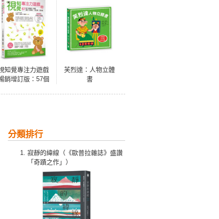
視知覺專注力遊戲
芙烈達：人物立體
暢銷增訂版：57個
書
不插電紙上遊戲，
讓孩子更專心、更
自律、更自信
分類排行
寂靜的緯線（《歐普拉雜誌》盛讚
「奇蹟之作」）