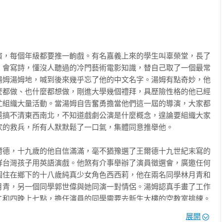
導，還有一段他真實擁有過，

下犧牲的愛情，

，擁有一個體面的職稱，

動……

演，每個年級都要推一齣戲。有名嘉義上來的學生叫辜榮堂，長了
，而是十分沉重。

，會寫詩，懂沒人聽過的冷門藝術電影知識，替自己取了一個最常
的抉擇；他勇敢，因此才自由。

湯姆湯姆地，喊到後來幾乎忘了他的中文名字。湯姆有點奇妙，他
麼都做、也什麼都想做，剛進大學幾個禮拜，具歷險性格的他已經
、短暫的特權，就能逆轉命運的無常、躲過世界的殘酷嗎？我想，
忙組織大量活動。當湯姆自告奮勇擔當他們這一屆的導演，大家都
還搞不清東西南北，不知道戲劇公演是什麼概念，遑論要組織大家
的救兵，所有人默默鬆了一口氣，集體同意推舉他。

十歲的人，他們以為自己會跟自己的父母不一樣，他們會去很多地
驕傲的事。結果他們還是跟自己父母差不多，工作賺錢吃飯睡覺，
爾德，十九歲的他自信滿滿，毫不猶豫選了王爾德十九世紀末寫的
是主角，或不只是主角，她在這些人的周圍發展出另一條線，她以
群台灣孩子用英語演戲。他煞有介事舉辦了演員徵選會，廣邀任何
、階級、慾望的追求，不斷挑出成長過程中每個痛苦的結點，都必
個住在鄉下的十八歲純真少女角色西西莉，他在兩名同學林月青和
月青，另一個同學郭世偉與她同演一對情侶。湯姆認真手畫了工作
和四晚上七點，擔任演員的同學需要去新生大樓的空教室排練。

展開