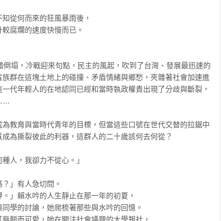
知從何而來的狂風暴雨後，

較腐爛的速度快慢而已。

圍牆倒塌，冷戰迎來句點，民主的風起，吹到了台灣、發展最迅速的
省族群在這塊土地上的碰撞、矛盾情緒與鄉愁，夾雜著社會加速進
這一代年輕人的在地認同已經和當時執政權貴出現了分歧與斷裂，
…

成為教育與當時代青年的目標，但當這些口號在世代交替的拉鋸中
成為撕裂彼此的利器，這群人的二十歲該何去何從？

種人，我卻力不從心。」

？」有人急切問。

。」賴水吟的人生靜止在那一年的初夏，

同學的討論，她爬梳著那些與水吟的回憶。

唇翹而可愛，她在關注社會議題的大學報社，
