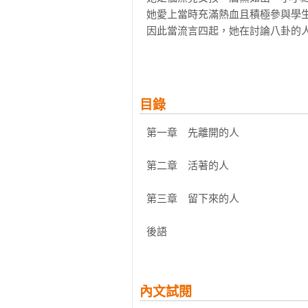
她愛上當時充滿熱血且積極參與學生
因此當流言四起，她在討論八卦的人
「活著乃世上罕見，大部分人只是存
湯姆曾在大學時跟月青告別，也曾在
目錄
接著露出燦爛的笑臉，搖手，像在道
他活下來，然後依照著自己喜歡的樣
第一章　先離開的人

他挺身成為社會運動的一份子，他滿
但他從不準時出席會議，慣性不告而
第二章　活著的人

他的人生像一部電影，充滿著各種想
常常在半夜打電話給月青，她只希望
第三章　留下來的人

「我們一直認為世界不夠好，但，也
後語

新聞輪播著總統全家被起訴的新聞，
那個曾經憂國憂民，為了遠大理想和
內文試閱
如今卻只能這樣躲藏在情婦家裡，在