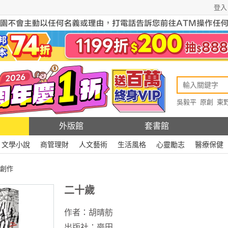
登入
吳毅平
原創
東
原創
Rewire
外版館
套書館
文學小說
商管理財
人文藝術
生活風格
心靈勵志
醫療保健
創作
二十歲
作者：
胡晴舫
出版社：
麥田