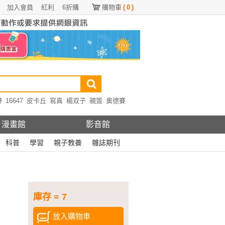
加入會員
紅利
6折購
購物車
(
0
)
野
16647
皮卡丘
寫真
楊双子
親簽
奧德賽
漫畫館
影音館
科普
學習
親子教養
雜誌期刊
庫存 = 7
放入購物車