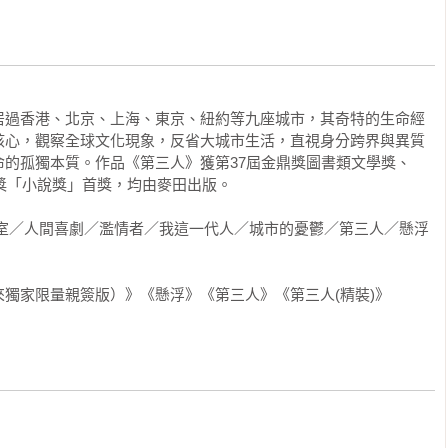
世偉不肯繼續，他停下來，手執劇本，眼神哀怨，低喚湯姆，
居過香港、北京、上海、東京、紐約等九座城市，其奇特的生命經
不下去。」

核心，觀察全球文化現象，反省大城市生活，直視身分跨界與異質
的孤獨本質。作品《第三人》獲第37屆金鼎獎圖書類文學獎、
孩的臉。氣氛尷尬，一會兒後，湯姆對月青說，「走吧。」

獎「小說獎」首獎，均由麥田出版。

一路毫無交談，去到大學新生南路側門的麥當勞。八○年代末的美式
公室／人間喜劇／濫情者／我這一代人／城市的憂鬱／第三人／懸浮
廉，尤其夏日冷氣充足，附近大學生均拿來當讀書中心。湯姆點了
坐。

獨家限量親簽版）》《懸浮》《第三人》《第三人(精裝)》
戲。」他說。
