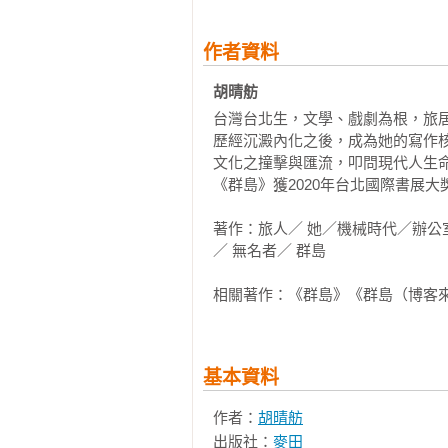
　　進入第三週，第五次排練時，
「哎。」

作者資料
　　湯姆抿嘴，不答。

胡晴舫 
台灣台北生，文學、戲劇為根，旅
　　「你跟她說清楚吧。不然，我演
歷經沉澱內化之後，成為她的寫作
文化之撞擊與匯流，叩問現代人生命
　　月青不明所以，來回巡視兩個男
《群島》獲2020年台北國際書展大
　　她跟在湯姆身後，一前一後，
著作：旅人／ 她／機械時代／辦
連鎖店在台北，窗明几淨，物美價
／ 無名者／ 群島

奶昔，她喝熱紅茶加鮮奶油。兩人對
相關著作：《群島》《群島（博客來
　　「世偉說我看著你們，他沒法排
　　「你是導演，不然呢。」

基本資料
　　「對啊，我是導演。」

作者：
胡晴舫
出版社：
麥田