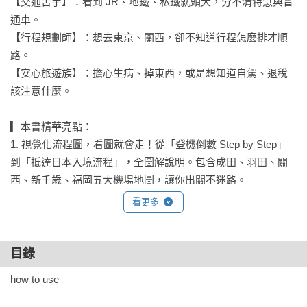
【交通苦手】：看到 JR、地鐵、私鐵就頭大，分不清特急與普
通車。

【行程規劃師】：想去東京、關西，卻不知道行程怎麼排才順
路。

【安心旅遊族】：擔心生病、掉東西，或是想知道自駕、退稅
該注意什麼。

▎本書精華亮點：

1. 視覺化流程圖，看圖就會走！從「登機倒數 Step by Step」
到「抵達日本入境流程」，全圖解說明。包含成田、羽田、關
西、新千歲、福岡五大機場地圖，讓你出關不迷路。

看更多
2. 複雜交通系統大轉譯：日本地鐵很難？我們幫你整理出 JR 解
析、地鐵乘車概念，甚至還有「交通日文速成班」。無論是搭
公車、鐵道旅行，甚至挑戰日本自駕，都能輕鬆上手。

目錄
how to use

3. 四大核心區域，網羅交通、景點、美食及伴手禮攻略。
