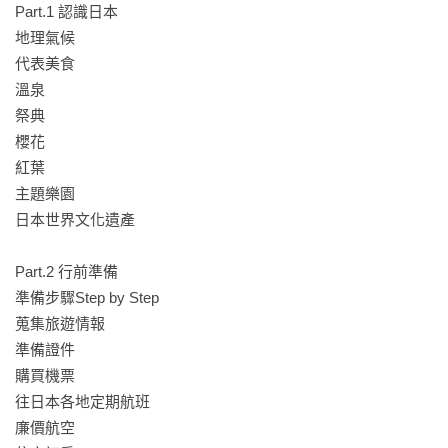
Part.1 認識日本 

•東京篇：整合機場進出市區、東京交通系統與近郊行程規劃，
地理氣候

一次掌握東京旅行動線。

代表美食

•關西篇：京、阪、神黃金三角，包含神社參拜禮儀與共通票券
溫泉

教學。

祭典

•北海道篇：以鐵路票種與城市交通圖為核心，搭配經典行程規
櫻花

劃，清楚掌握北海道的廣域移動方式。

紅葉

•九州篇：從福岡出發，整合機場與市區交通，串聯九州各地行
主題樂園

程，建立一目了然的移動與規劃脈絡。

日本世界文化遺產

4. 旅人必備的求生指南，特別收錄「旅遊疑難雜症」章節，包
Part.2 行前準備

含緊急狀況處理、一般問題排除，以及超實用的「餐廳日文速
準備步驟Step by Step

成班」。想吃什麼、想問什麼，翻開就能溝通！
蒐集旅遊情報

準備證件

購買機票

往日本各地定期航班

廉價航空
