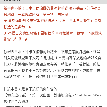
新手也不怕！日本自助旅遊的最強起手式 從買機票、訂住宿到
搭地鐵，一本解決所有「第一次」的焦慮！

★ 墨刻編輯部多年實戰經驗結晶，專為「日本自助新手」量身
打造的急救包   ★ 

★ 不懂日文也沒關係！圖解教學 × 流程拆解，讓你一下飛機就
能安心行動   ★
你想去日本，卻卡在複雜的地鐵圖、不知道怎麼訂機票，或是
對入境流程感到不安嗎？ 別擔心！本書由專業旅遊編輯部親自
操刀，將繁複的旅行資訊去蕪存菁，轉化為「一看就懂」的超
直覺指南。我們不只告訴你好玩、好吃的在哪裡，更像是一位
貼心的旅伴，手把手教你如何「完成一場旅行」。

▎這本書，是為了這樣的你準備的

【初次旅行者】：第一次出國，對機場流程、Visit Japan Web 
操作完全沒概念。
