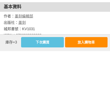
關西國際機場

基本資料
新千歲機場

作者：
墨刻編輯部
福岡機場

出版社：
墨刻
城邦書號：KV1031

Part.4 交通篇

ISBN：9786263983229

日本鐵道系統

出版日期：2026-01-15

庫存=3
下次購買
放入購物車
觀光鐵道

書系：
一看就懂
JR系統全解析

規格：平裝 / 全彩 / 248頁 / 16.8cm×23cm                
日本地鐵系統

乘車基本概念

相關書籍
交通日文速成班

日本公車系統

同作者
同書系
同分類
同出版社
日本自駕遊

Part.5 東京篇

機場前往東京市區

東京交通全圖
