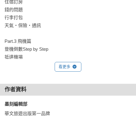
住宿訂房

錢的問題

行李打包

天氣‧保險‧通訊

Part.3 飛機篇

登機倒數Step by Step

抵達機場

尋找航廈和櫃檯‧Check in 手續

看更多
托運行李‧檢查護照和隨身行李

桃園國際機場

台北松山機場‧高雄國際航空站

作者資料
抵達日本！入境機場Step by Step

墨刻編輯部 
入國審查

行李檢查

華文旅遊出版第一品牌
Visit Japan Web快速通關

成田國際機場

羽田國際機場
