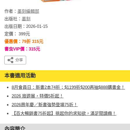
作者：
墨刻編輯部
出版社：
墨刻
出版日期：2026-01-15
定價： 399元
優惠價：79折 315元
書虫VIP價：315元
本書適用活動
8月會員日：新書2本74折；$1199折$200再抽$888購書金！
2026 旅遊展，特價5折起！
2026周年慶／新書強勢登場75折！
【百大暢銷書75折起】挑起你的求知欲，滿足閱讀癮！
內容簡介