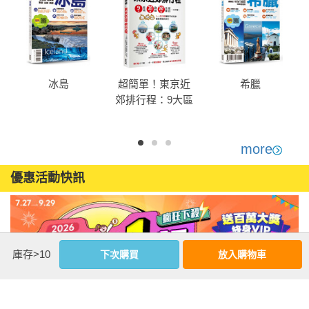
冰島
超簡單！東京近
希臘
郊排行程：9大區
域x28條路線
x260+食購遊宿一
次串聯！1～2日
more
行程讓新手或玩
優惠活動快訊
家都能輕鬆自由
行
庫存>10
下次購買
放入購物車