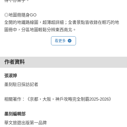
得不亦樂乎。

◎地圖冊隨身GO

全開的地鐵路線圖，超薄超詳細；全書景點皆收錄在輕巧的地
圖冊中，分區地圖輕鬆分辨東西南北。
看更多
作者資料
張淑婷 
墨刻駐日採訪記者

相關著作：《京都・大阪・神戶攻略完全制霸2025-2026》

墨刻編輯部 
華文旅遊出版第一品牌