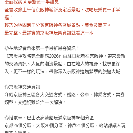
全面採訪 X 更新第一手訊息

全書收錄上千個京阪神嶄新及定番景點，吃喝玩樂買一手掌
握！

輕巧的地圖別冊分類京阪神各區域景點、美食及商店。

最完整、最詳實的京阪神玩樂資訊就看這一本
◎在地記者帶來第一手最新最夯資訊！

《京阪神攻略完全制霸2026》由駐日記者在京阪神，帶來最新
的交通資訊、人氣的潮流景點。由在地人的視野，找尋更深
入、更不一樣的玩法，帶你深入京阪神這塊繁華的旅遊大城。

◎京阪神交通資訊

介紹京阪神三區各大交通方式，鐵路、公車、轉乘方式、票券
類型，交通疑難雜症一次解決。

◎搭電車、巴士及高速船玩遍京阪神66個分區

京都25個分區，大阪20個分區、神戶21個分區，站站都讓人玩