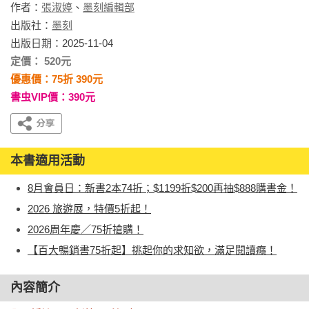
作者：
張淑婷
、
墨刻編輯部
出版社：
墨刻
出版日期：2025-11-04
定價： 520元
優惠價：75折 390元
書虫VIP價：390元
本書適用活動
8月會員日：新書2本74折；$1199折$200再抽$888購書金！
2026 旅遊展，特價5折起！
2026周年慶／75折搶購！
【百大暢銷書75折起】挑起你的求知欲，滿足閱讀癮！
內容簡介