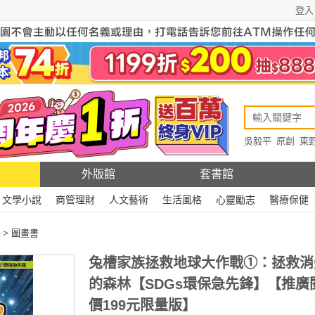
登入
吳毅平
原創
東
原創
Rewire
外版館
套書館
文學小說
商管理財
人文藝術
生活風格
心靈勵志
醫療保健
>
圖畫書
兔槽家族拯救地球大作戰①：拯救消
的森林【SDGs環保急先鋒】【推廣
價199元限量版】