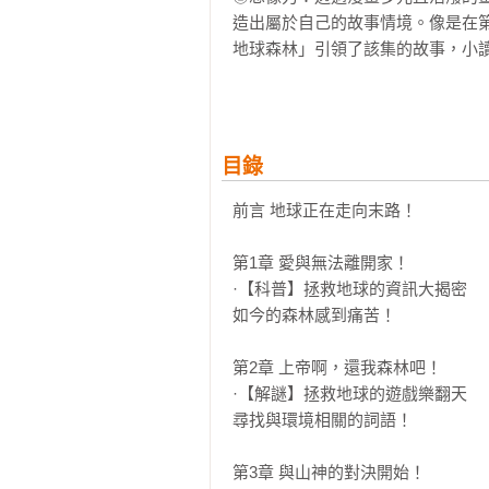
造出屬於自己的故事情境。像是在
地球森林」引領了該集的故事，小
大作戰。也就是說，小讀者們藉由
當今遊戲的樂趣。此外，還有可以
用。不僅如此，這本書還收錄了有
動，兼具趣味性和教育性。

目錄
三、發現問題並提出解決辦法，啟發
前言 地球正在走向末路！

◎挑戰與解決問題：這套韓國優質
第1章 愛與無法離開家！

學會面對困難時，不但要勇敢面對挑
·【科普】拯救地球的資訊大揭密

◎堅韌與毅力：透過兔槽家族在面
如今的森林感到痛苦！

後，培養出堅強的意志和應變能力。
第2章 上帝啊，還我森林吧！

這套韓國優質的出版品不單是一套
·【解謎】拯救地球的遊戲樂翻天

啟發小讀者的思考、培養正確價值
尋找與環境相關的詞語！

質知識型漫畫！

第3章 與山神的對決開始！
