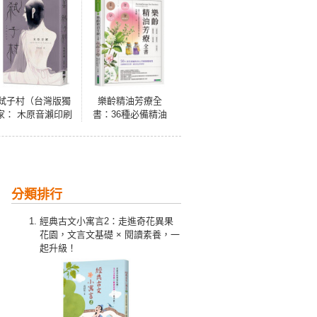
弒子村（台灣版獨
樂齡精油芳療全
家： 木原音瀨印刷
書：36種必備精油
簽名扉頁）
×36種對症配方×8
種純露×24種實用芳
香小物
分類排行
經典古文小寓言2：走進奇花異果
花園，文言文基礎 × 閱讀素養，一
起升級！