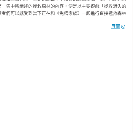
第一集中所講述的拯救森林的內容，便是以主要遊戲「拯救消失的
讀者們可以感受到當下正在和《兔槽家族》一起進行直接拯救森林
和《兔槽家族》一起進行挑戰與對決，實際感受到超越虛擬實境和
展開
和家人和朋友一起玩的7種「兔兒家遊戲」，可在閱讀結束後繼續使
益、充實的環境相關資訊，以及可以直接進行的環境相關工作活
優質應變能力

的知識型漫畫內容中的歷險挑戰和主角遭遇到的困境，告訴小讀者
戰，更要進而積極尋找解決問題的方法。

對困難時的堅韌和毅力，小讀者可以學會不輕易放棄，堅持到最


有趣的知識型漫畫，更是一部具教育性的豐沛教材，透過輕鬆閱讀
觀、國際觀，全面提升小讀者多元能力。絕對是一套不可多得的優