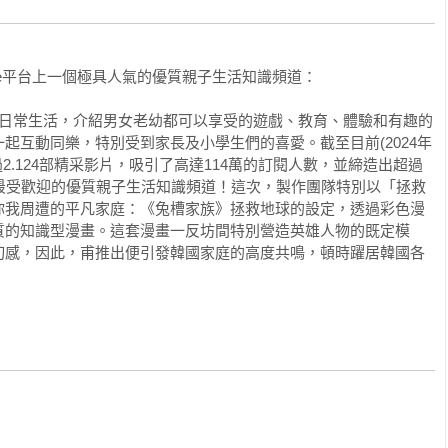
，富有正義感，但愛哭的程度有點令人擔憂。

契合的冒險故事

be平台上一個極具人氣的優質親子生活知識頻道：
類停止環境搞破壞，並與神仙一同面對解決環保難題。這套優質的
情節傳達SDGs的核心價值，引導讀者思考如何共同努力實現可持
快日常生活，介紹男女老幼都可以享受的遊戲、教育、體驗和有趣的
味性與教育性的知識型漫畫，將SDGs的精神融入生動有趣的家族
起互動同樂，特別受到家長及小學生們的喜愛。截至目前(2024年
、參與可持續行動。

2.124部精采影片，吸引了高達114萬的訂閱人數，並締造出超過
外星殖民計畫，仍然在宇宙唯一棲息地「地球」生活著。但人類卻
國最受歡迎的優質親子生活知識頻道！這次，製作團隊特別以「拯救
地對環境造成破壞，神仙們則一邊看笑話，一邊在旁邊喝著神仙
你我周遭的平凡家庭：《兔槽家族》拯救地球的設定，透過彩色漫
質的知識型漫畫。這套漫畫一反坊間特別營造英雄人物的既定模
劇中挺身而出的平凡英雄，他們一家人一邊呼籲人類別再繼續破壞
切感，因此，甫推出便引發韓國家庭的高度共鳴，頓時躍居韓國各
下各種挑戰狀。

，他們毅然發起了一場環保宣傳攻勢，一邊呼籲人類要停止環境破
狀。於是，神仙們拿出了一連串跟環保有關的益智題目，要兔槽家
這些問題既考驗腦力，又考驗吐槽技巧，只有通過了，神仙們才會
套充滿笑聲的漫畫形式展開，期待各位讀者加入《兔槽家族》的行