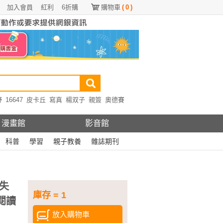
加入會員
紅利
6折購
購物車
(
0
)
野
16647
皮卡丘
寫真
楊双子
親簽
奧德賽
漫畫館
影音館
科普
學習
親子教養
雜誌期刊
失
庫存 = 1
閱讀
放入購物車