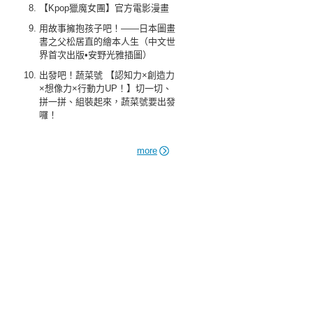
【Kpop獵魔女團】官方電影漫畫
用故事擁抱孩子吧！——日本圖畫
書之父松居直的繪本人生（中文世
界首次出版•安野光雅插圖）
出發吧！蔬菜號 【認知力×創造力
×想像力×行動力UP！】切一切、
拼一拼、組裝起來，蔬菜號要出發
囉！
more