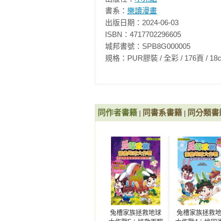
【編製團隊】

書系：
樂讀漫畫
果醬故事

出版日期：2024-06-03

韓國雙人專業兒童故事製作小組，
ISBN：4717702296605

歐神話》系列、《拓寬李賢世世界史
城邦書號：SPB8G000005

規格：PUR膠裝 / 全彩 / 176頁 / 18cm×25c
梁善模

專為兒童製作學習漫畫及教育讀物
然科學常識》、《跑跑卡丁車》、《
同作者書籍
同書系書籍
同分類書
|
|
Sandbox Network

由打造健康多樣的數位遊戲文化的谷
的數位娛樂公司。公司成立3年便被韓國媒
Network）代表性企業，也被
樂、綜藝等，目前共有400多個內
【書系簡介】

兔槽家族拯救地球大作戰①：拯救消
由於地球受到污染，兔槽家族度過
兔槽家族拯救地球
兔槽家族拯救