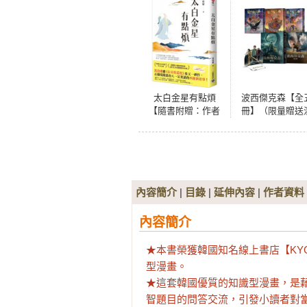
太白金星有點煩
波西傑克森【全
【隨書附贈：作者
冊】（限量贈送
短語及印簽扉頁】
血營任務人物立
第1、2集Disney
集雙面書衣海報
內容簡介
|
目錄
|
延伸內容
|
作者資料
內容簡介
★本書榮獲韓國知名線上書店【KYOB
型漫畫。

★這套韓國優質的知識型漫畫，是
智題目的問答交流，引發小讀者對當