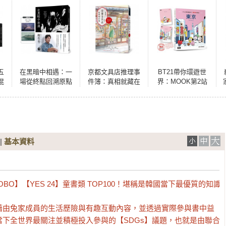
五
在黑暗中相遇：一
京都文具店推理事
BT21帶你環遊世
混
場從終點回溯原點
件簿：真相就藏在
界：MOOK第2站
牌&
的靈魂告白，謝哲
墨水中（印刷簽名
──東京【附獨家贈
+影
青2025全新創作！
扉頁版●限量隨書附
品】
）
（限量附贈「黑
贈2025-2026跨年年
暗．相遇」光影透
曆書衣海報）
卡）
|
基本資料
O】【YES 24】童書類 TOP100！堪稱是韓國當下最優質的知識
藉由兔家成員的生活歷險與有趣互動內容，並透過實際參與書中益
下全世界最關注並積極投入參與的【SDGs】議題，也就是由聯合