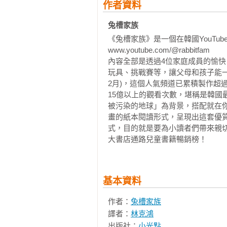
作者資料
兔弟達林：兔槽家族的天真可愛成員
兔槽家族 
三、《兔槽家族》與SDGs的理念相
《兔槽家族》是一個在韓國YouTu
在兔槽家族的歷險中，他們呼籲人
www.youtube.com/@rabbitfam

知識漫畫不僅充滿笑聲，更透過故事
內容全部是透過4位家庭成員的愉
續發展的目標。這絕對是一套充滿趣
玩具、挑戰賽等，讓父母和孩子能一
冒險故事中，啟發人們關心地球未來
2月)，這個人氣頻道已累積製作超過
二十一世紀，人類還是沒有發展出
15億以上的觀看次數，堪稱是韓
像是一群專業的搗爛者，無意有意
被污染的地球」為背景，搭配就在
茶。

畫的紙本閱讀形式，呈現出這套優
《兔槽家族》是這場地球環境大鬧
式，目的就是要為小讀者們帶來親
大書店通路兒童書籍暢銷榜！
環境，一邊勇敢地向神仙們吐槽，立
當《兔槽家族》看著地球上的混亂
壞的行為，一邊對神仙們發出挑戰
族解決這些問題才願意伸出援手。
基本資料
露臉幫忙清理地球的環境危機。

這場地球破壞大冒險，就這樣以一
作者：
兔槽家族
列，一起助力解救這個地球家園！

譯者：
林克鴻
出版社：
小光點