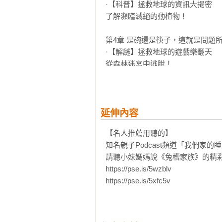
·【科普】拯救地球的資訊大揭密

【內容簡介】

了解瀕臨滅絕的動植物！

一、關於《兔槽家族》

第4章 是碗還是筷子，這就是問題所
《兔槽家族》是一個在韓國YouTu
·【解謎】拯救地球的遊戲樂翻天

www.youtube.com/@rabbitfam

從森林迷宮中逃脫！

內容全部是透過4位家庭成員的愉
玩具、挑戰賽等，讓父母和孩子能一
第5章 兔耳一家，陷入危機中！

5月)，這個人氣頻道已累積製作超過
·【科普】拯救地球的資訊大揭密

15億以上的觀看次數，堪稱是韓
如今的地球感到痛苦！

延伸內容
被污染的地球」為背景，搭配就在
畫的紙本閱讀形式，呈現出這套優
【名人推薦用聽的】

第6章 僵屍植物的襲擊！

式，目的就是要為小讀者們帶來親
知名親子Podcast頻道「我們家的
【解謎】拯救地球的遊戲樂翻天

大書店通路兒童書籍暢銷榜！

請聽小妹媽媽說《兔槽家族》的精彩
尋找被丟棄在森林中的一次性用品
https://pse.is/5wzblv

二、《兔槽家族》成員介紹

https://pse.is/5xfc5v
兔爸：兔槽家族的正義使者，他的正
兔媽：兔槽家族的智多星，每當兔爸
兔姊娜琳：兔槽家族的機智大姊，擅