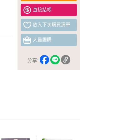
直接結帳
放入下次購買清單
大量團購
分享: