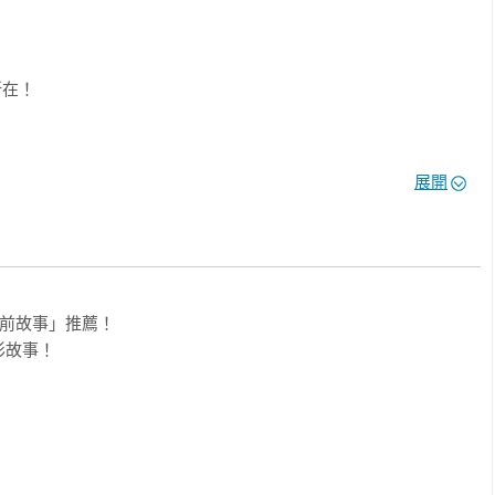
在！

be平台上一個極具人氣的優質親子生活知識頻道：
快日常生活，介紹男女老幼都可以享受的遊戲、教育、體驗和有趣的
展開
起互動同樂，特別受到家長及小學生們的喜愛。截至目前(2024年
2.124部精采影片，吸引了高達115萬的訂閱人數，並締造出超過
國最受歡迎的優質親子生活知識頻道！這次，製作團隊特別以「拯救
你我周遭的平凡家庭：《兔槽家族》拯救地球的設定，透過彩色漫
質的知識型漫畫。這套漫畫一反坊間特別營造英雄人物的既定模
切感，因此，甫推出便引發韓國家庭的高度共鳴，頓時躍居韓國各
睡前故事」推薦！

故事！

和垃圾！
義感堅定，但行為卻常常被其他家族成員吐槽。

要行動太過無腦，她總是溫馨制止。

長運動且充滿好勝心，常是吐槽的頭號發動者。
