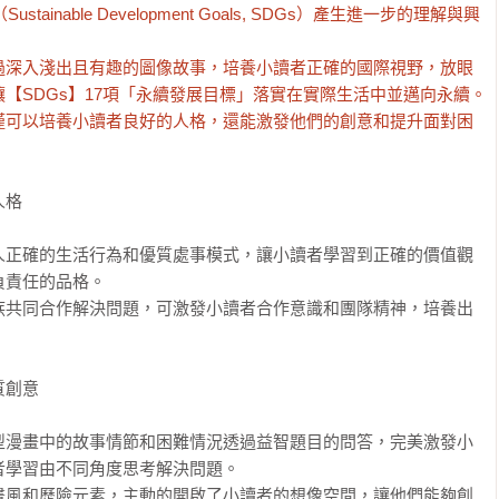
ainable Development Goals, SDGs）產生進一步的理解與興
過深入淺出且有趣的圖像故事，培養小讀者正確的國際視野，放眼
【SDGs】17項「永續發展目標」落實在實際生活中並邁向永續。

僅可以培養小讀者良好的人格，還能激發他們的創意和提升面對困
格

人正確的生活行為和優質處事模式，讓小讀者學習到正確的價值觀
責任的品格。

族共同合作解決問題，可激發小讀者合作意識和團隊精神，培養出
創意

型漫畫中的故事情節和困難情況透過益智題目的問答，完美激發小
學習由不同角度思考解決問題。

畫風和歷險元素，主動的開啟了小讀者的想像空間，讓他們能夠創