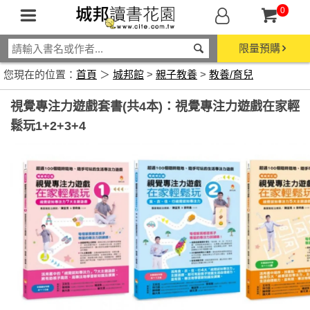
0
限量預購
您現在的位置：
首頁
＞
城邦館
>
親子教養
>
教養/育兒
視覺專注力遊戲套書(共4本)：視覺專注力遊戲在家輕
鬆玩1+2+3+4