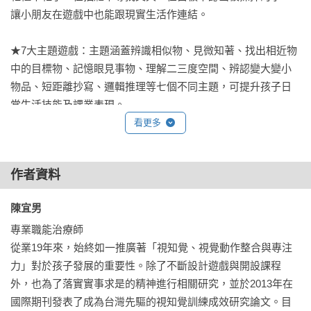
讓小朋友在遊戲中也能跟現實生活作連結。

★7大主題遊戲：主題涵蓋辨識相似物、見微知著、找出相近物
中的目標物、記憶眼見事物、理解二三度空間、辨認變大變小
物品、短距離抄寫、邏輯推理等七個不同主題，可提升孩子日
常生活技能及課業表現。

看更多
〔本書特色〕

作者資料
★ 專業職能治療師多年的臨床經驗設計出一套系統化的訓練策
略。

陳宜男 
★ 遊戲種類多樣化，包含7個不同主題，有效訓練專注力的7個
專業職能治療師

重要元素。

從業19年來，始終如一推廣著「視知覺、視覺動作整合與專注
★ 3階段訓練模式，依難度分為基礎、進階及活用遊戲，在家就
力」對於孩子發展的重要性。除了不斷設計遊戲與開設課程
可有系統地訓練孩子。附訓練前、後測驗，可定期檢視孩子的
外，也為了落實實事求是的精神進行相關研究，並於2013年在
進步情況。

國際期刊發表了成為台灣先驅的視知覺訓練成效研究論文。目
★ 提供每個訓練活動的教學技巧，可作為師長的遊戲及教學指