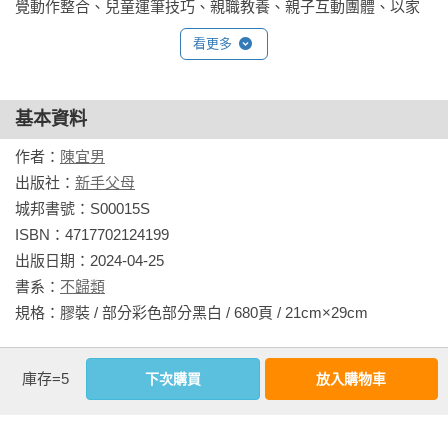
覺動作整合、兒童運筆技巧、親職教養、親子互動團體、以家
．玩遊戲面

庭為中心的早期療育、感覺統合、紙本遊戲設計、多媒體遊戲
□ 畫圖、著色困難

看更多
設計、教案研發、兒童職能治療相關議題等。

□ 拼圖、積木建構上的困難

．學習面

□ 閱讀跳行

基本資料
相關著作：《視覺專注力遊戲在家輕鬆玩1〔暢銷修訂版〕：視
□ 拼字相反

作者：
陳宜男
覺認知專注力7大主題遊戲》《視覺專注力遊戲在家輕鬆玩
□ 手寫等學習上的困難

出版社：
新手父母
2〔暢銷修訂版〕：食、衣、住、行視覺認知專注力》《視覺專
城邦書號：S00015S

注力遊戲在家輕鬆玩4〔暢銷修訂版〕：冒險闖關遊戲》《視覺
以上的「狀況」都與孩子「視覺認知」和「專注力」有關係，
ISBN：4717702124199

專注力遊戲在家輕鬆玩3〔暢銷修訂版〕：視覺認知專注力5大
只要打好基礎能力，專注力自然會集中！  

出版日期：2024-04-25

主題遊戲》《視覺專注力遊戲在家輕鬆玩5：編碼闖關遊戲》
書系：
不歸類
《視覺專注力遊戲在家輕鬆玩4：冒險闖關遊戲》《視覺專注力
規格：膠裝 / 部分彩色部分黑白 / 680頁 / 21cm×29cm                
遊戲在家輕鬆玩3》《視覺專注力遊戲在家輕鬆玩2》《視覺專
〔第二冊內容〕

注力遊戲在家輕鬆玩》
超過100個隨時隨地、隨手可玩的生活專注力遊戲！

相關書籍
庫存=5
下次購買
放入購物車
活用食、衣、住、行4大「視覺認知專注力」主題遊戲，即可有
同作者
同書系
同分類
同出版社
助孩子培養生活自理能力，並有效、專注地學習新知識及課