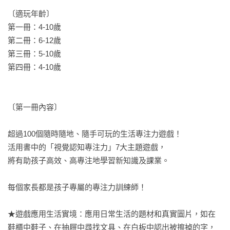
〔適玩年齡〕

第一冊：4-10歲

第二冊：6-12歲

第三冊：5-10歲

第四冊：4-10歲

〔第一冊內容〕

超過100個隨時隨地、隨手可玩的生活專注力遊戲！

活用書中的「視覺認知專注力」7大主題遊戲，

將有助孩子高效、高專注地學習新知識及課業。

每個家長都是孩子專屬的專注力訓練師！

★遊戲應用生活實境：應用日常生活的題材和真實圖片，如在
鞋櫃中鞋子、在抽屜中尋找文具、在白板中認出被擦掉的字，