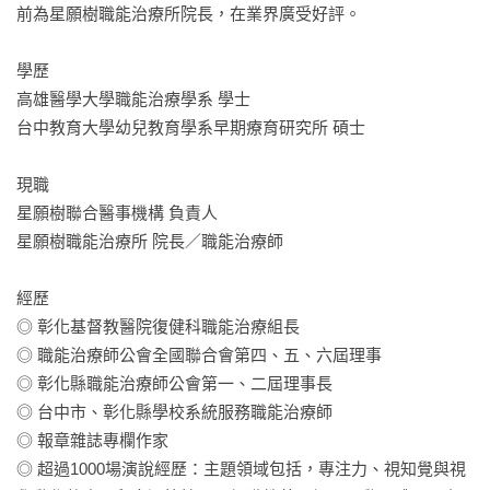
前為星願樹職能治療所院長，在業界廣受好評。

引。

★ 遊戲靈活性高，提供家長或老師依照小朋友能力自行出題的
學歷

機會。

高雄醫學大學職能治療學系 學士

台中教育大學幼兒教育學系早期療育研究所 碩士

〔專家推薦〕

現職

王珩生 中山醫學大學附設醫院職能治療師、職能治療師公會全
星願樹聯合醫事機構 負責人

國聯合會理事長

星願樹職能治療所 院長／職能治療師

張旭鎧 兒童專注力發展專家／職能治療師

楊淑朱 國立嘉義大學幼教系所教授、博士

經歷

魏大森 彰化基督教醫院復健醫學研究中心主任

◎ 彰化基督教醫院復健科職能治療組長

蘇文清 陽光種子職能治療所所長

◎ 職能治療師公會全國聯合會第四、五、六屆理事

◎ 彰化縣職能治療師公會第一、二屆理事長

〔認識視覺認知專注力〕

◎ 台中市、彰化縣學校系統服務職能治療師

．日常生活面

◎ 報章雜誌專欄作家

□ 穿錯鞋子

◎ 超過1000場演說經歷：主題領域包括，專注力、視知覺與視
□ 將衣服穿反
