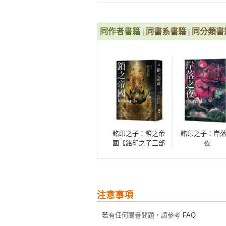
如何開、馬車輪滾過何處、走哪裡
稱「克雷夫」的鑰匙不止如此，閃
世界的鎖。而此時的桑奇亞，還不
同作者書籍
同書系書籍
同分類書
|
|
當下，她只想著保命。

引介她的犯罪仲介人下落不明、住
能的恐怖殺手，就連她所認知的「
中？她的天賦，又究竟藏著什麼不可
《岸落之夜》

銘印之子：鎖之帝
銘印之子：岸
女賊桑奇亞獲得前所未見的異能，

國【銘印之子三部
夜
被捲進宛如神明的「傳道者」之間的
曲完結篇】
原本她孓然一身，滿腦子都是賺一大
如今，卻糊里糊塗揹起了整座城市與
還登上了一艘滿是屍體又獨自航行的
注意事項
桑奇亞煥然一新、不再又窮又髒，
若有任何購書問題，請參考
FAQ
棄、立志要改變帝汎的貴族格雷戈