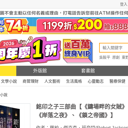
登入
吳毅平
原創
東
原創
Rewire
外版館
套書館
文學小說
商管理財
人文藝術
生活風格
心靈勵志
醫療保健
小說
銘印之子三部曲【《鑄場畔的女賊》
《岸落之夜》、《鎖之帝國》】
作者：
羅柏．傑克森．班奈特(Robert Jackso