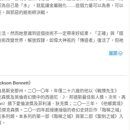
認為自己是「水」，就能讓金屬融化……這個力量可以為善，可以
，與邪惡的銘術師決戰。

生活，然而她意識到這個技術不一定帶來好結果，「正確」與「錯
技術改變世界，解放奴隸，如偉大神祇的「傳道者」復活了，但祂
的作為，為什麼抵達這樣的結果？

展開
有落敗。新時代的傳道者「帝汎」和舊時代的傳道者「奎塞迪斯」
蛋糕般粉碎。桑奇亞已經失去太多，她帶領夥伴逃亡，雖然挺身而
」存在——世界還有救嗎？到底要修復幾次，這個世界才可以不帶
on Bennett） 
界的「真正價值」又是什麼呢？

路易斯安那州。二〇一〇年，年僅二十六歲的他以《戰慄先生》
奪雪莉傑克森獎及英倫奇幻獎中的西德尼．J．邦德斯最佳新人獎。次年，再
得救贖，

ny Man）摘下愛倫波獎及菲利浦．狄克獎；二〇一三年，《他鄉異境》
銘器，

e）獲得了雪莉傑克森獎。二〇一四年起接連接版的奇幻史詩巨作「階梯之城」
佳系列類。本系列的第一部《階梯之城》與第二部《聖劍之城》入
抹掉重寫的銘術。

。
