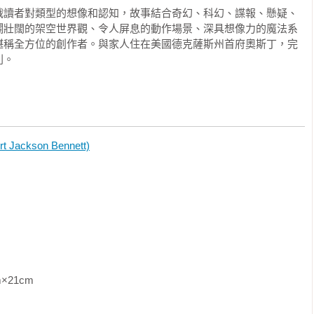
戰讀者對類型的想像和認知，故事結合奇幻、科幻、諜報、懸疑、
瀾壯闊的架空世界觀、令人屏息的動作場景、深具想像力的魔法系
堪稱全方位的創作者。與家人住在美國德克薩斯州首府奧斯丁，完
列。
的魔法鑰匙！

話的鑰匙，

可以打開世上一切的鎖！

今天到底惹出多少麻煩，

ckson Bennett)
鑄場畔小閣樓，四周都是貧困得會為了一點小錢割開你脖子的鄰
日前，桑奇亞從犯罪仲介人那兒接到可疑的案子，要她偷一個放在
，而通常動有錢人東西歪腦筋的下場都是一命嗚呼，但這次的報酬
桑奇亞是賊中好手，她發揮「天賦」潛進藏保險箱的倉庫，儘管不
仍完成任務。只是沒料到讓她差點送命的戰利品，居然是一把「會
                
「說話」。她偷遍天下仰賴的正是「聽見物品訊息」的天賦——鎖