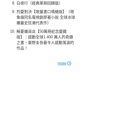
白夜行（經典單冊回歸版）
烈愛對決【限量書口噴繪版】（現
象級同名電視劇原著小說 全球冰球
羅曼史狂潮代表作）
解憂雜貨店【50萬冊紀念愛藏
版】：感動全球1,400 萬人的奇蹟
之書，東野圭吾最令人感動落淚的
作品！
more