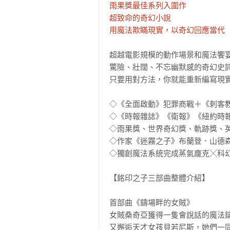
雨果獎最佳系列入圍作

超致命的奇幻小說

用魔法欺瞞現實，以奇幻回應當代
超越電影規模的動作場景和魔法饗宴
驚險、壯闊、不忘幽默感的奇幻史詩
只要用對方法，你就能重新編寫現實
◇《全面啟動》犯罪商戰＋《刺客教
◇《時報雜誌》《衛報》《紐約時報
◇雨果獎、世界奇幻獎、軌跡獎、英
◇作家《迷霧之子》布蘭登．山德森
◇獨創魔法系統完成蒸氣龐克╳科幻
【銘印之子三部曲整體介紹】

首部曲《鑄場畔的女賊》

女賊桑奇亞獲得一隻會說話的魔法
又邂逅天才女孩貝若尼斯，她們一