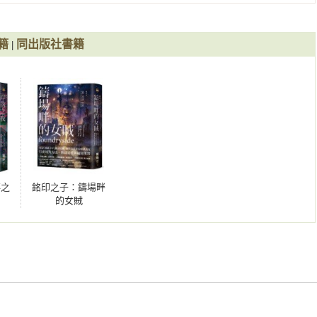
會找到沒人的路、建築中有什麼密道，她一碰物品便知。但這把自
亮亮的小東西與她聊天鬥嘴、急著證明它的能耐，宣稱可以打開全
清楚這把鑰匙的力量大到足以改變這座城市，這個世界……在這個
籍
同出版社書籍
|
處留下大攤血跡，幕後黑手躲在陰影裡伺機而動，四處出現身懷異
現實」也被徹底顛覆……鑰匙克雷夫，到底把她推進什麼樣的災禍
告人的黑暗祕密？

落之
銘印之子：鑄場畔
的女賊
鬥爭。

筆錢治好她的煩惱。

她珍視者的安危，

幽靈船！

擺脫小賊身分，又邂逅了聰明可愛的天才女朋友，撿了被家族拋
，再跟隨滿腦子癲狂創造力、顯然是個瘋狂科學家的歐索，共同開