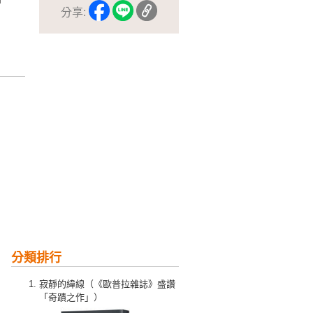
分享:
分類排行
寂靜的緯線（《歐普拉雜誌》盛讚
「奇蹟之作」）