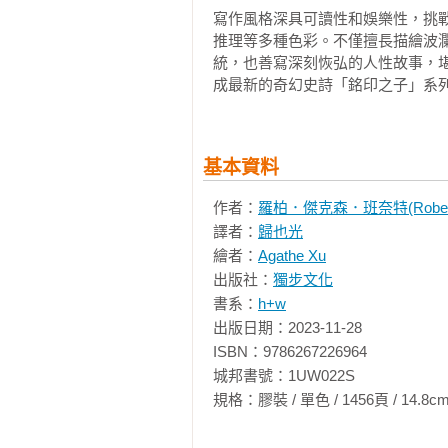
寫作風格深具可讀性和娛樂性，挑
【單本簡介】

推理等多種色彩。不僅擅長描繪波
統，也善寫深刻恢弘的人性故事，
《鑄場畔的女賊》

成最新的奇幻史詩「銘印之子」系
它不止會說話，還是一把史上最嘮叨
女賊桑奇亞瞪大眼睛，看著手中會說
基本資料
這金色的小東西聲稱自己叫克雷夫，
但桑奇亞聽而不聞，她正在腦中細數
作者：
羅柏．傑克森．班奈特(Robert Ja
又被捲進什麼駭人陰謀中……

譯者：
歸也光
繪者：
Agathe Xu
桑奇亞又窮又髒，住在空無一物的
出版社：
獨步文化
居，她滿腦子只想活命和賺錢。數
書系：
h+w
碼頭倉庫中的寶物。雇主身分成謎
出版日期：2023-11-28

多到她願意賣掉自己的靈魂。況且
ISBN：9786267226964

慎炸毀半棟建築，惹毛大群衛兵，
城邦書號：1UW022S

說話」的金色鑰匙！

規格：膠裝 / 單色 / 1456頁 / 14.8cm×21cm
老實說，這不是她第一次聽到物品