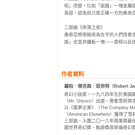
術」改變，比如「說服」一塊金屬
為惡，認為自己是正確一方的桑奇亞
二部曲《岸落之夜》

桑奇亞想用銘術為在乎的人們改善
誤」也並非鐵板一塊——曾經以此
帶來的是災難與毀滅，出於「善意」
完結篇《鎖之帝國》

世界殘破不堪，綿延的戰爭永遠只
作者資料
互相征戰，把人類的現實當作一片
戰有機會改變現況，但也要「現況
羅柏．傑克森．班奈特（Robert Jacks
來苦難？如果永遠修不好，不完美世
奇幻小說家。一九八四年生於美國
（Mr. Shivers）出道，勇
我們以為可以透過銘術得到自由、獲
以《噩夢企業》（The Compa
就好像城市是一個任由我們動手腳的
（American Elsewher
三部曲，入圍二〇一八年雨果獎最
所有痛、所有壓迫，都只是我們可以
圍世界奇幻獎、軌跡獎與英倫奇幻獎
但事情有這麼簡單嗎？——桑奇亞
