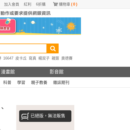
加入會員
紅利
6折購
購物車
(
0
)
野
16647
皮卡丘
寫真
楊双子
親簽
奧德賽
漫畫館
影音館
科普
學習
親子教養
雜誌期刊
、
已絕版，無法販售
n