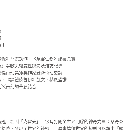




！

條》華麗動作＋《駭客任務》顛覆真實

》等歐美權威性媒體及雜誌報導

倫奇幻獎獲獎作家最新奇幻史詩

、《鋼鐵德魯伊》凱文．赫恩盛讚

╳奇幻的華麗結合

鑰匙，名叫「克雷夫」，它有打開全世界門扉的神奇力量；桑奇亞
同探險，發現了世界的祕密——原來這個世界的規則可以藉由「銘