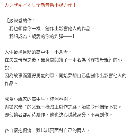
カンザキイオリ全新音樂小說力作！
【致親愛的你：

　我也想像你一樣，創作出影響他人的作品。

　我想成為，親愛的你的炸彈——】

人生遭逢巨變的高中生‧小倉雪，

在失去母親之後，無意間閱讀了一本名為《尋找母親》的小
說。

因為故事而獲得勇氣的雪，開始夢想自己能創作出影響他人的
作品。

成為小說家的高中生‧柿沼春樹，

與拋家棄子的父親一樣踏上創作之路，始終令他惴惴不安。

即使讀者都期待續作，他也決心隱藏身分，不再創作。

各自懷抱傷痛，難以誠實面對自己的兩人，
