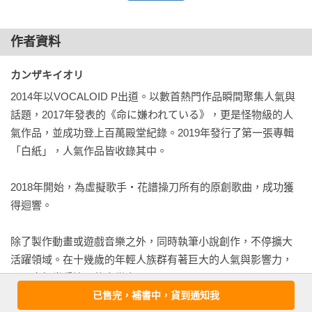
「鏘」的一聲，鏟子撞到了什麼。

頃刻間，我渾身充滿力氣，全神貫注地繼續挖掘。但我同時也
作者資料
留意不發出聲音，以免吵醒在家裡睡覺的她。雖說我下了比一
般劑量高出三倍的安眠藥，不過那終究是市面上販售的藥品。
カンザキイオリ 
我不曉得她何時會醒來，必須慎重行動才行。

2014年以VOCALOID P出道。以數首熱門作品瞬間聚集人氣與
我將土挖開，挖開，挖開，挖開，挖開，向下刨挖。

話題，2017年發表的《命に嫌われている》，更是怪物級的人
然後，我總算見到了。

氣作品，並成功登上百萬殿堂紀錄。2019年發行了第一張專輯
那個長久以來遠離我的東西，長久以來被我避開的東西。

「白紙」，人氣作品皆收錄其中。

經過幾番巧合才得以親眼見到，可謂命中註定的邂逅。

我的心臟因為亢奮而跳動得飛快，一種像是直接見到電視上偶
2018年開始，為虛擬歌手‧花譜操刀所有的原創歌曲，成功獲
像的感動湧上心頭。換作其他情況的話，要說這與戀愛中身體
得迴響。

會出現的變化相同也不為過吧。全身躁熱著，血流在體內奔
騰，我的意識變得鮮明，無法冷靜下來。

除了製作動畫或遊戲音樂之外，同時執筆小說創作，不停擴大
我摘下手套輕輕觸碰那樣東西。

活躍領域。在十幾歲的年輕人族群有著巨大的人氣與影響力，
時逢冬季的緣故，天氣非常寒冷。不過若我是在夏天與這個東
是現今相當受注目的音樂家。
西相遇，大概也不會感受到一絲溫度吧。

已售完，補書中，貨到通知我
那樣缺乏生命的東西令我心生畏懼。儘管自己接下來打算做的