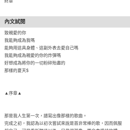
終章
內文試閱
致親愛的你

我能夠成為我嗎

能夠用這具身體、這副外表去愛自己嗎

我能夠成為親愛的你的炸彈嗎

好想成為將你的一切粉碎殆盡的

那樣的夏天$

▲序章▲

那是我人生第一次，譜寫出像那樣的歌曲。

完成之初，我認為以初次嘗試來說是首非常棒的歌，因而佩服