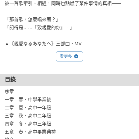
被一首歌牽引、相遇，同時也點燃了某件事情的真相——

「那首歌，怎麼唱來著？」

「記得是……『致親愛的你』。」

▲《親愛なるあなたへ》三部曲‧MV

看更多
〈炸彈〉

〈沒用的男人〉

〈偶像〉

目錄
序章

https://www.youtube.com/watch?
一章　春、中學畢業後

v=WzTSzLbYpck&list=PLGepa6W4U14ySbrTFgUXqsBbaZsyGvt
二章　夏、高中一年級

三章　秋、高中二年級

四章　冬、高中三年級

五章　春、高中畢業典禮
