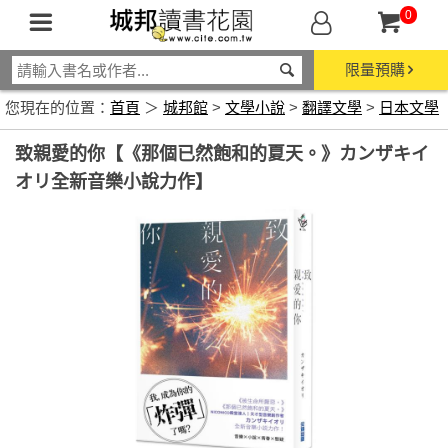
0
限量預購
您現在的位置：
首頁
＞
城邦館
>
文學小說
>
翻譯文學
>
日本文學
致親愛的你【《那個已然飽和的夏天。》カンザキイ
オリ全新音樂小說力作】