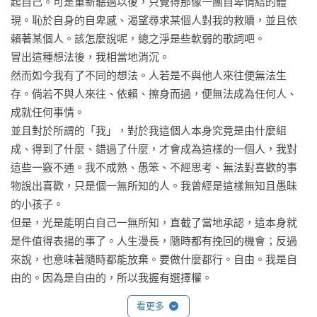
起自己。可是重新聽過以後，只覺得那像一團自卑情結的體
現。恥於自身的自卑感、渴望尋求某個人對我的救贖，並且依
賴著某個人。該怎麼說呢，總之淨是些軟弱的歌詞吧。

冒出這種想法後，我相當地消沉。

然而如今我有了不同的想法。人若是不與他人來往便無法生
存。倘若不與人來往、依賴、擦身而過，便無法成為任何人、
成就任何事情。

並且對於所謂的「我」，對於我這個人本身究竟是由什麼組
成、得到了什麼、錯過了什麼，才會成為這樣的一個人，我對
這些一竅不通。我不成熟、愚笨、不經思考、無法對喜歡的事
物說出喜歡，只是個一無所知的人。我曾經是這樣無知且愚昧
的小孩子。

但是，光是能明白自己一無所知，直截了當地承認，這本身就
是件值得表揚的事了。人生漫長，隨時都有挽回的機會；反過
來說，也意味著隨時都能放棄。要做什麼都行。自由。我是自
由的。因為是自由的，所以我握有選擇權。

明白對過去一無所知的我握有選擇；曾經愚昧的我握有選擇；
看更多
曾經幸福的我握有選擇；曾對一切渾然不覺的我握有選擇。
