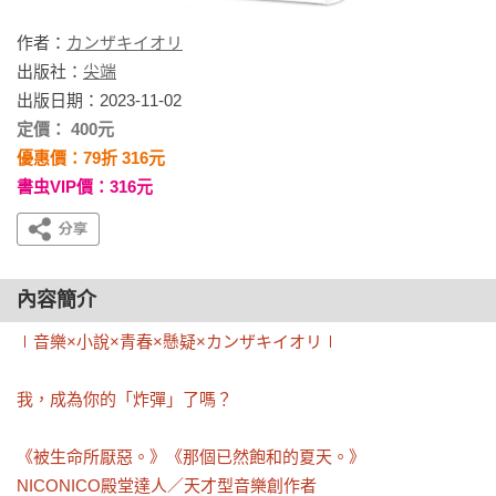
作者：
カンザキイオリ
出版社：
尖端
出版日期：2023-11-02
定價： 400元
優惠價：79折 316元
書虫VIP價：316元
內容簡介
∣音樂×小說×青春×懸疑×カンザキイオリ∣

我，成為你的「炸彈」了嗎？

《被生命所厭惡。》《那個已然飽和的夏天。》

NICONICO殿堂達人／天才型音樂創作者 
