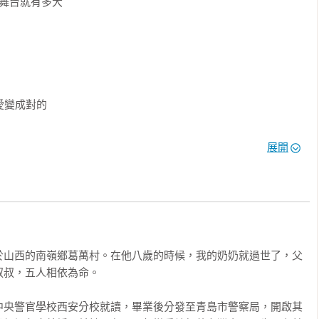
舞台就有多大

變成對的

密

展開
都沒想過困難是什麼

的結構差異

於山西的南嶺鄉葛萬村。在他八歲的時候，我的奶奶就過世了，父
叔，五人相依為命。



中央警官學校西安分校就讀，畢業後分發至青島市警察局，開啟其
最大價值
