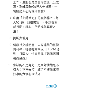
工作，更能看見真實的彼此（吳念
真、劉軒等5位跨界人士推薦，一
場觸動人心的深刻實驗）
印度「上師筆記」的顯化祕密：每
天5分鐘「四格書寫」，把煩惱寫
成行動，讓心中所想成為真實人
生！
獨斷與偏見
健康社交說明書：人際連結的藝術
與科學，哈佛社會學家用「5-3-1法
則」打開人生快樂關鍵【鸚鵡螺圖
書獎金獎】
你缺的不是努力，是面對情緒毫不
費力：不再失控！練習不被情緒壞
好事的六個心理法則
more