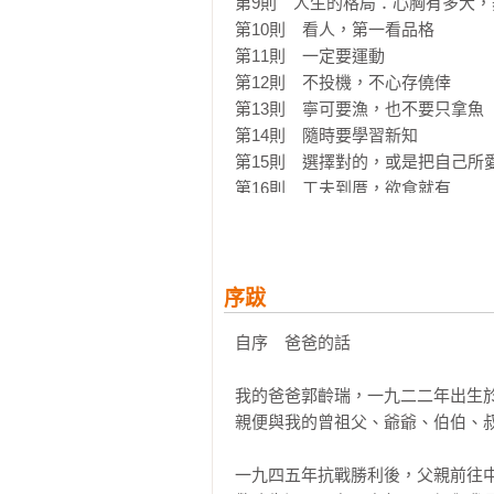
第9則　人生的格局：心胸有多大，
第10則　看人，第一看品格

第11則　一定要運動

第12則　不投機，不心存僥倖

第13則　寧可要漁，也不要只拿魚

第14則　隨時要學習新知

第15則　選擇對的，或是把自己所愛
第16則　工夫到厝，欲食就有

第17則　信任與授權，會讓關係更緊
第18則　將相本無種，人人當自強

第19則　成功者找方法，我這輩子
第20則　做人著磨，做牛著拖

序跋
第21則　不要只顧整體，要注意內部
自序　爸爸的話

第22則　多培養國際視野

第23則　胸懷千萬里，心事細如絲

我的爸爸郭齡瑞，一九二二年出生
第24則　看懂問題深層內涵

親便與我的曾祖父、爺爺、伯伯、叔
第25則　培養數字觀念，多學統計學
第26則　接受訓練，追求磨練

一九四五年抗戰勝利後，父親前往
第27則　合作無間，才能創造群體的