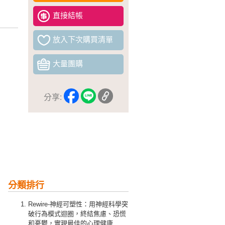
直接結帳
放入下次購買清單
大量團購
分享:
分類排行
Rewire-神經可塑性：用神經科學突
破行為模式迴圈，終結焦慮、恐慌
和憂鬱，實現最佳的心理健康