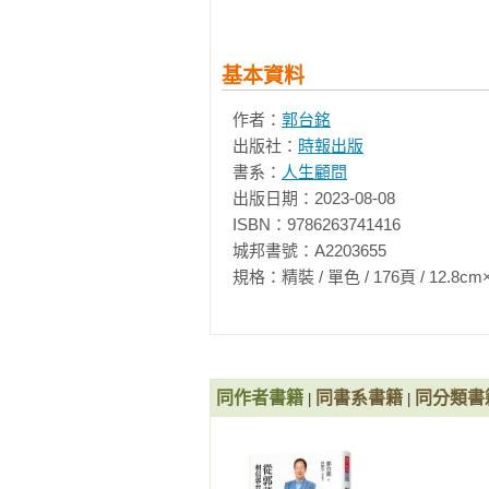
我讀初中的時候，迷上打籃球，當
我打到皮都磨平了，還捨不得汰換掉
基本資料
那時第二屆亞洲籃球錦標賽在台北
作者：
郭台銘
想看亞洲盃，鼓起勇氣問父親可不可
出版社：
時報出版
書系：
人生顧問
父親答應了我，但當時我覺得並不
出版日期：2023-08-08

也是一筆奢侈的開銷。

ISBN：9786263741416

城邦書號：A2203655

沒想到，父親真的履行承諾，他透過
規格：精裝 / 單色 / 176頁 / 12.8cm×19cm 
一九六三年十一月三十日，我親臨中
號的謝恆夫與14號的孫孝增，對
位置，和滿場的觀眾一同加油吶喊。
同作者書籍
同書系書籍
同分類書
|
|
現在回過頭想，那時觀看比賽拚命
愛與感激。

榮譽、正直、良善、說到做到，這都