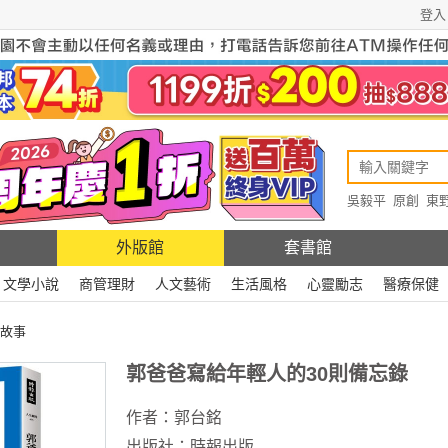
登入
吳毅平
原創
東
原創
Rewire
外版館
套書館
文學小說
商管理財
人文藝術
生活風格
心靈勵志
醫療保健
故事
郭爸爸寫給年輕人的30則備忘錄
作者：
郭台銘
出版社：
時報出版