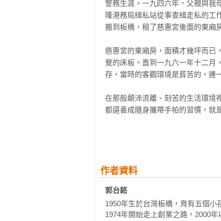
警務生涯。一九四六年，父親與我
第28則　一定要孝順

隆港務局緝私站從事查緝走私的工
第29則　關懷社會，多做義工，多行
搬到板橋，租了慈惠宮後面的東廂房
第30則　不要炒房
慈惠宮的東廂房，面積才幾坪而已
覺的床板。直到一九六一年十二月
存，當時的客觀環境是貧苦的，連一
在那般顛沛流離、刻苦的生活環境
都還養成隨身攜帶手帕的習慣，就是
對於警察這個工作，爸爸是極具榮
勤，也因為父親長得很高，比我現在
應該已有三、四萬，但是只要在板
家配給的腳踏車，到處去巡視打卡。
作者資料
郭台銘
爸爸雖然是警察，但並非嚴厲或凶
1950年生於台灣板橋，育有五個小
到他還很開心，每每見到爸爸在街上
1974年開始走上創業之路，200