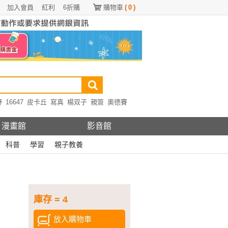
加入會員
紅利
6折購
購物車
(
0
)
野
16647
皮卡丘
寫真
楊双子
親簽
奧德賽
漫畫館
影音館
科普
學習
親子教養
庫存 = 4
放入購物車