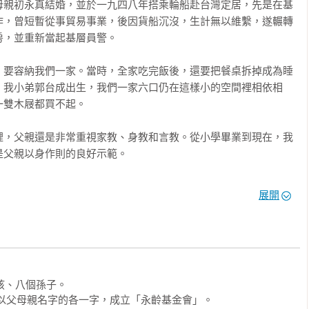
母親初永真結婚，並於一九四八年搭乘輪船赴台灣定居，先是在基
作，曾短暫從事貿易事業，後因貨船沉沒，生計無以維繫，遂輾轉
善事

，並重新當起基層員警。

，要容納我們一家。當時，全家吃完飯後，還要把餐桌拆掉成為睡
，我小弟郭台成出生，我們一家六口仍在這樣小的空間裡相依相
雙木屐都買不起。

裡，父親還是非常重視家教、身教和言教。從小學畢業到現在，我
父親以身作則的良好示範。

譽心的。他的穿著總是很整潔，常常戴著一頂警察帽子在街上執
展開
還高，大家都稱呼他為「長腿郭（lò-kha）」。當時，板橋鎮人口
橋講「長腿郭」，沒有一個人不曉得，因為我父親每天都要騎著公


惡的那種警察，相反地，他非常和藹可親，大家不僅不會怕他，看
孩、八個孫子。

巡視，就會熱情地請他到家裡喝茶。

0年以父母親名字的各一字，成立「永齡基金會」。