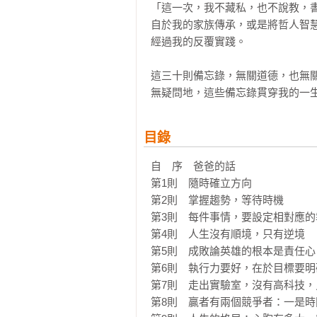
「這一次，我不藏私，也不說教，
自於我的家族傳承，或是將哲人智
經過我的反覆實踐。

這三十則備忘錄，無關道德，也無
無疑問地，這些備忘錄貫穿我的一生
目錄
自　序　爸爸的話

第1則　隨時確立方向

第2則　掌握趨勢，等待時機

第3則　每件事情，要設定相對應的
第4則　人生沒有順境，只有逆境

第5則　成敗論英雄的根本是責任心

第6則　執行力要好，在於目標要明確
第7則　走出實驗室，沒有高科技，
第8則　贏者有兩個競爭者：一是時