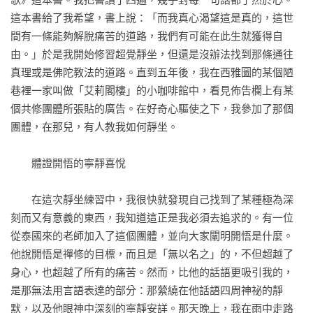
這本書給了我希望，書上說：「而我真心渴望這是真的，這世
間有一條能夠解脫痛苦的道路，我們有可能在此生就獲得自
由。」於是我開始修習超覺靜坐，但還是沒辦法找到那條通往
真理或是佛陀教法的道路。直到五年後，我在西雅圖的某個陋
巷裡一家叫做「艾莉閣樓」的小咖啡館中，看見佈告欄上有某
個共修團體所張貼的廣告。在好奇心驅使之下，我參加了那個
團體，在那兒，有人教我如何靜坐。

　　體證開悟的寧靜喜悅

　　在這次靜坐練習中，我很快就發現自己找到了某種極為深
刻而又有意義的東西，我知道這正是我必須去追求的。有一位
從泰國來的老師加入了這個團體，並向大家闡明開悟是什麼。
他說開悟是禪修的目標，而且是「無以名之」的，不但超越了
身心，也超越了所有的痛苦。然而，比他的話語更吸引我的，
是那無法用言語表達的部分：那縈繞在他話語四周神祕的靜
默，以及他眼神中深刻的寧靜安詳。那天晚上，我在雨中走路