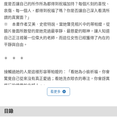
度是否讓自己的所作所為都得到祝福加持？每個片刻的喜悅、
哀傷、每一個人，都得到祝福了嗎？你是否讓自己深入看清所
謂的真實面？」

※    本書作者艾美．史密特說，當她瞥見相片中的蒂帕嬤，從
鏡片後面所散發的是她見過最寧靜、最慈愛的眼神，讓人知道
自己正注視著一位偉大的老師，而這位女性已經獲得了內在的
平靜與自由。

＊    ＊　＊

接觸過她的人是這樣形容蒂帕嬤的：「看她為小偷祈福，你會
驚覺自己從來沒有真正愛過；看她洗衣晾衣的專注，你會訝異
修行的證量如此憾人。」

看更多
偉大的靈性導師往往會以許多不同的方式來教導世人，其中最
強而有力以及最神祕的教導方式，就是「純粹示現」。這樣一
目錄
位不平凡的人，僅僅因為存在於世間，就能夠轉化我們的生活