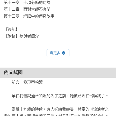
第十一章　十項必修的功課                             　　

第十二章　面對大師答客問                             　　

第十三章　綿延中的傳奇故事

【後記】

【附錄】參與者簡介     

看更多
內文試閱
　　前言　發現蒂帕嬤

　　早在我聽說過蒂帕嬤的名字之前，她就已經在召喚我了。

　　當我十九歲的時候，有人送給我赫曼．赫塞的《流浪者之
歌》這本書。我把書讀了四遍，幾乎對每一句話都了然於心。