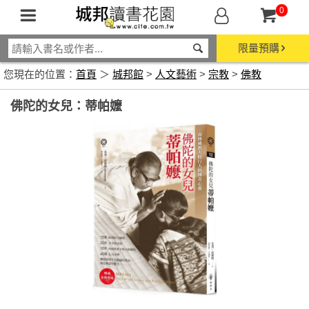
0
限量預購
您現在的位置：
首頁
＞
城邦館
>
人文藝術
>
宗教
>
佛教
佛陀的女兒：蒂帕嬤