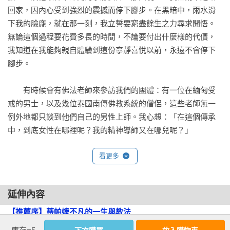
回家，因內心受到強烈的震撼而停下腳步。在黑暗中，雨水滑
下我的臉龐，就在那一刻，我立誓要窮盡餘生之力尋求開悟。
無論這個過程要花費多長的時間，不論要付出什麼樣的代價，
我知道在我能夠親自體驗到這份寧靜喜悅以前，永遠不會停下
腳步。

　　有時候會有佛法老師來參訪我們的團體：有一位在緬甸受
戒的男士，以及幾位泰國南傳佛教系統的僧侶，這些老師無一
例外地都只談到他們自己的男性上師。我心想：「在這個傳承
中，到底女性在哪裡呢？我的精神導師又在哪兒呢？」

看更多
　　因為渴望了解更多有關佛教的女性修行者，於是我開始閱
讀佛教經典，但這只更加深了我的失望。在諸多經典中，不僅
鮮少提到女性，一般而言，在這些古老的文字裡，更是充滿了
延伸內容
對女性輕蔑的觀點。就跟那個時代的女性一樣，我放棄了尋求
女性佛教徒典範的念頭，只是一頭栽進狂熱的禪修中。

【推薦序】蒂帕嬤不凡的一生與教法