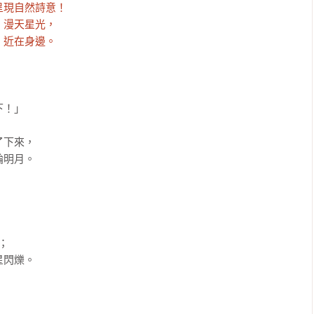
現自然詩意！

漫天星光，

，近在身邊。
！」

下來，

明月。



閃爍。
