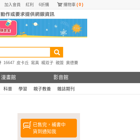
加入會員
紅利
6折購
購物車
(
0
)
野
16647
皮卡丘
寫真
楊双子
親簽
奧德賽
漫畫館
影音館
科普
學習
親子教養
雜誌期刊
已售完，補書中
貨到通知我