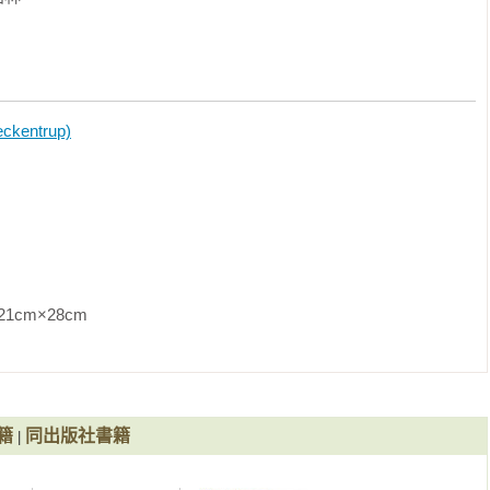
心。故事乍看是小刺蝟不願意天黑就回家。而大刺蝟耐心詢問「我
晚間的生物在森林裡開始活動，看見漫天的星光後，才發現了美就
了小刺蝟的等一下，才得以看見鬱鬱蔥蔥的自然展現在眼前。當然
蝟的要求，並陪著他走了這一路。

kentrup)
懼，以及兒童和成人如何以不同的方式應對。小刺蝟害怕黑暗和孤
，也不怕狐狸。所以大刺蝟教導小刺蝟，有時害怕是有意義，有時
年人可以輕鬆地與孩子們談論恐懼。

與獨立。當大刺蝟在整理落葉時，小刺蝟也跟在後頭，覺得自己可
8cm                
發生了危險，使得大刺蝟憂心忡忡。主題呈現，孩子們希望能夠做
不知道該如何處理，一方面他們不想讓孩子氣餒，但另一方面又不




籍
同出版社書籍
|
人
