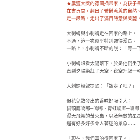
★屢獲大獎的德國插畫家，為孩子呈
在書頁間，翻出了鬱鬱蔥蔥的自然、
走一段路，走出了滿目詩意與美麗
大刺蝟與小刺蝟走在回家的路上，

不過，這一次似乎特別顯得漫長。

一路上，小刺蝟不斷的說：「等一下
小刺蝟想看太陽落下，於是他們坐了
直到夕陽染紅了天空，夜空升起一輪
大刺蝟輕聲提醒：「該走了吧？」

但花兒散發出的香味好吸引人；

貓頭鷹嗚嘟─嗚嘟、青蛙呱唧─呱唧；
漫天飛舞的螢火蟲，以及無數的星星
還有好多好多令人著迷的景象……

「現在，我們真的得回家了。」
