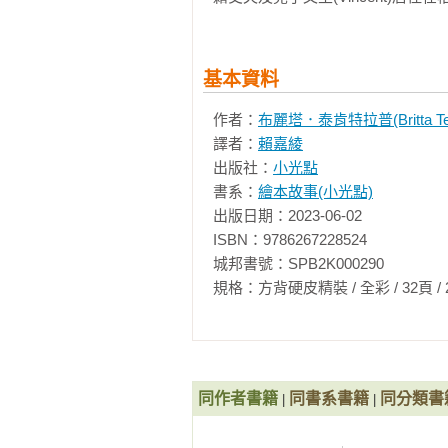
◎系列特色

第一集「等一下」講述了觀察與耐
們還要等什麼？」直到月亮升起，
在身邊。我們跟大刺蝟一樣，多虧
基本資料
也多虧了大刺蝟願意耐心的聆聽小刺
作者：
布麗塔．泰肯特拉普(Britta Tec
譯者：
賴嘉綾
——即將出版——

出版社：
小光點
第二集「我不怕」：講述了面對恐
書系：
繪本故事(小光點)
獨，但他逞強的說不怕路上的汽車
出版日期：2023-06-02

則不然。溫暖而令人回味的插圖使成
ISBN：9786267228524

城邦書號：SPB2K000290

第三集「我也可以」：講述了放手
規格：方背硬皮精裝 / 全彩 / 32頁 / 21cm×2
以幫忙。然而他在幫忙的過程中卻
成年人可以做的一切。而大人通常
想讓他們嘗試可能會有危險的事情。
◎超暖心推薦（依首字筆畫數排列）
同作者書籍
同書系書籍
同分類書
|
|
Podcaster 海苔熊\t

李貞慧｜喜歡翻譯和閱讀繪本的愛書