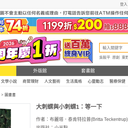
登入
吳毅平
原創
東
原創
Rewire
外版館
套書館
文學小說
商管理財
人文藝術
生活風格
心靈勵志
醫療保健
>
圖畫書
大刺蝟與小刺蝟1：等一下
作者：
布麗塔．泰肯特拉普(Britta Teckentrup)
出版社：
小光點