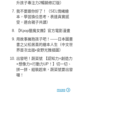
升孩子專注力2暢銷修訂版）
我不要跟你好了！（SEL情緒繪
本，學習換位思考，表達真實感
受，適合親子共讀）
【Kpop獵魔女團】官方電影漫畫
用故事擁抱孩子吧！——日本圖畫
書之父松居直的繪本人生（中文世
界首次出版•安野光雅插圖）
出發吧！蔬菜號 【認知力×創造力
×想像力×行動力UP！】切一切、
拼一拼、組裝起來，蔬菜號要出發
囉！
more