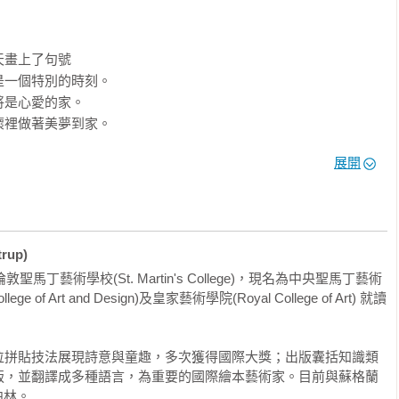
畫上了句號

一個特別的時刻。

是心愛的家。

裡做著美夢到家。

展開
時間感受人生。」──繪本職人賴嘉綾

 Teckentrup)為德國插畫家。其畫風充滿詩意的自然，擅長以油畫筆
。用色鮮明卻又帶著細膩的變化，彷彿為讀者帶來了一場森林奇幻
rup)
馬丁藝術學校(St. Martin's College)，現名為中央聖馬丁藝術
llege of Art and Design)及皇家藝術學院(Royal College of Art) 就讀
大小刺蝟回家，並在翻頁呈現了自然景象，循序漸進的陪著讀者走
為睡前晚安故事。具有教育意味，但不流於刻板的定型。

位拼貼技法展現詩意與童趣，多次獲得國際大獎；出版囊括知識類
版，並翻譯成多種語言，為重要的國際繪本藝術家。目前與蘇格蘭
柏林。