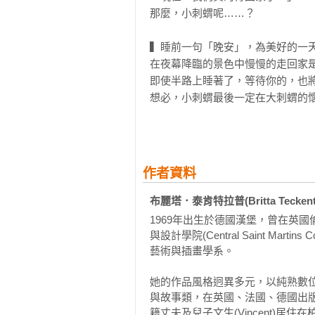
那麼，小刺蝟呢……？

▍睡前一句「晚安」，為美好的一天
在夜幕降臨的景色中慢慢的走回家是
即使半路上睡著了，等待你的，也將
想必，小刺蝟最後一定在大刺蝟的懷
「生活的五感體驗稍縱即逝，留一點
◎本書特色

作者資料
★作者布麗塔．泰肯特拉普(Britta
觸、版畫質地做出層次分明的畫面
布麗塔．泰肯特拉普(Britta Teckent
冒險。

1969年出生於德國漢堡，曾在英國倫敦聖
與設計學院(Central Saint Martins Co
★隨著書頁上的螢火蟲，一路跟著
藝術與插畫學系。

過景象轉換與帶來生命力量。適合作
她的作品風格迥異多元，以純熟數
與故事類，在英國、法國、德國出
＼跟著螢火蟲從夏夜走到秋天／

籍丈夫及兒子文生(Vincent)居住在