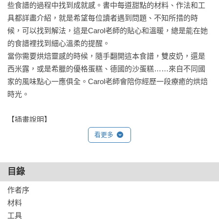
些食譜的過程中找到成就感。書中每道甜點的材料、作法和工
具都詳盡介紹，就是希望每位讀者遇到問題、不知所措的時
候，可以找到解法，這是Carol老師的貼心和溫暖，總是能在她
的食譜裡找到細心溫柔的提醒。

當你需要烘焙靈感的時候，隨手翻開這本食譜，雙皮奶，還是
西米露，或是希臘的優格蛋糕、德國的沙蛋糕……來自不同國
家的風味點心一應俱全。Carol老師會陪你經歷一段療癒的烘焙
時光。

【插畫說明】

特別邀請到插畫家「常芷」為《Carol的甜點四季》繪製書內插
看更多
畫。創作發想從Carol老師的生活場景，結合季節甜點，以及時
目錄
作者序

材料

工具
