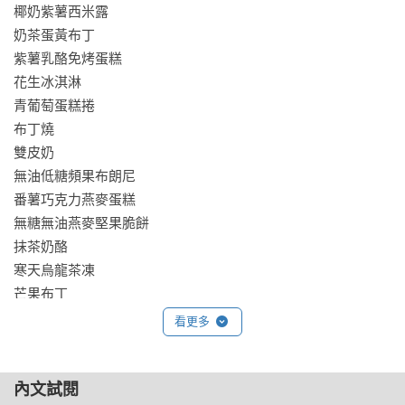
椰奶紫薯西米露

奶茶蛋黃布丁

紫薯乳酪免烤蛋糕

花生冰淇淋

青葡萄蛋糕捲

布丁燒

雙皮奶

無油低糖頻果布朗尼

番薯巧克力燕麥蛋糕

無糖無油燕麥堅果脆餅

抹茶奶酪

寒天烏龍茶凍

芒果布丁

黑糖鳳梨蛋糕

看更多
藍莓檸檬塔

提拉米蘇無吉利丁 熟蛋黃版

內文試閱