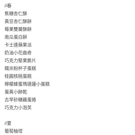
//春

焦糖杏仁酥

黃豆杏仁酥餅

莓果雙層酥餅

南瓜蛋白餅

卡士達蘋果派

奶油小花曲奇

巧克力堅果脆片

糯米粉杯子蛋糕

桂圓核桃蛋糕

檸檬蜂蜜瑪德蓮小蛋糕

蛋黃小餅乾

古早砂糖雞蛋捲

巧克力小泡芙

//夏

葡萄柚塔
