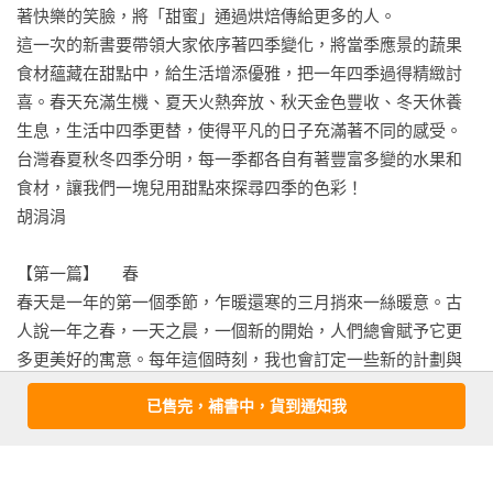
巧克力海綿蛋糕

著快樂的笑臉，將「甜蜜」通過烘焙傳給更多的人。

柳橙塔

這一次的新書要帶領大家依序著四季變化，將當季應景的蔬果
乳酪餅乾三明治 焦糖餅乾乳酪蛋糕

食材蘊藏在甜點中，給生活增添優雅，把一年四季過得精緻討
焦糖杏仁擠花餅乾

喜。春天充滿生機、夏天火熱奔放、秋天金色豐收、冬天休養
國王派

生息，生活中四季更替，使得平凡的日子充滿著不同的感受。
巧克力慕斯蛋糕

台灣春夏秋冬四季分明，每一季都各自有著豐富多變的水果和
空氣巧克力

食材，讓我們一塊兒用甜點來探尋四季的色彩！

藍莓爆漿司康

胡涓涓

肉桂燕麥果乾餅乾

洛神蛋糕捲

【第一篇】	春

巧克力波士頓派

春天是一年的第一個季節，乍暖還寒的三月捎來一絲暖意。古
人說一年之春，一天之晨，一個新的開始，人們總會賦予它更
多更美好的寓意。每年這個時刻，我也會訂定一些新的計劃與
期許，讓自己朝著目標前進。

已售完，補書中，貨到通知我
春天也是一年四季中生機盎然及最富有色彩的季節，枝頭上翠
綠的嫩芽，一束束含苞待放的花朵，美麗又浪漫。這個季節最
適合到戶外走走，賞花、賞鳥，活動一下休息許久的筋骨。貓
看更多