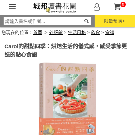
0
限量預購
您現在的位置：
首頁
＞
外版館
>
生活風格
>
飲食
>
食譜
Carol的甜點四季：烘焙生活的儀式感，感受季節更
迭的點心食譜