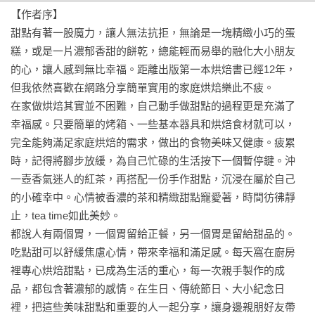
//秋

【作者序】

酒漬葡萄乾達克瓦茲

甜點有著一股魔力，讓人無法抗拒，無論是一塊精緻小巧的蛋
地瓜烤布丁

糕，或是一片濃郁香甜的餅乾，總能輕而易舉的融化大小朋友
美式巧克力豆餅乾

的心，讓人感到無比幸福。距離出版第一本烘焙書已經12年，
希臘優格海綿蛋糕

但我依然喜歡在網路分享簡單實用的家庭烘焙樂此不疲。

南瓜蔓越莓戚風蛋糕

在家做烘焙其實並不困難，自己動手做甜點的過程更是充滿了
蜂蜜乳酪岩燒蛋糕

幸福感。只要簡單的烤箱、一些基本器具和烘焙食材就可以，
椰子塔

完全能夠滿足家庭烘焙的需求，做出的食物美味又健康。疲累
巧克力古早味蛋糕

時，記得將腳步放緩，為自己忙碌的生活按下一個暫停鍵。沖
香蕉核桃綿花蛋糕

一壺香氣迷人的紅茶，再搭配一份手作甜點，沉浸在屬於自己
德國砂蛋糕

的小確幸中。心情被香濃的茶和精緻甜點寵愛著，時間彷彿靜
栗子鮮奶油蛋糕

止，tea time如此美妙。

鮮奶油蜜橘磅蛋糕

都說人有兩個胃，一個胃留給正餐，另一個胃是留給甜品的。
吃點甜可以舒緩焦慮心情，帶來幸福和滿足感。每天窩在廚房
//冬

裡專心烘焙甜點，已成為生活的重心，每一次親手製作的成
聖誕水果蛋糕

品，都包含著濃郁的感情。在生日、傳統節日、大小紀念日
卡士達草莓蛋糕

裡，把這些美味甜點和重要的人一起分享，讓身邊親朋好友帶