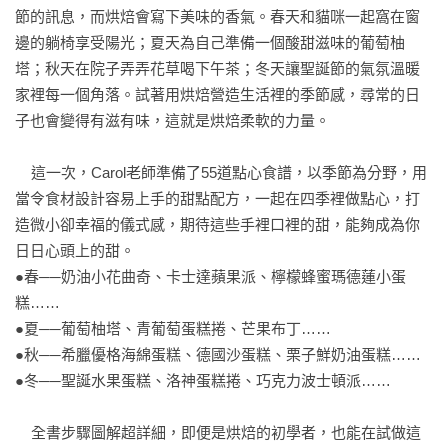
節的訊息，而烘焙會寫下美味的香氣。春天和貓咪一起窩在窗
邊的躺椅享受陽光；夏天為自己準備一個酸甜滋味的葡萄柚
塔；秋天在院子弄弄花草喝下午茶；冬天讓聖誕節的氣氛溫暖
家裡每一個角落。試著用烘焙營造生活裡的季節感，尋常的日
子也會變得有滋有味，這就是烘焙柔軟的力量。

    這一次，Carol老師準備了55道點心食譜，以季節為分野，用
當令食材設計容易上手的甜點配方，一起在四季裡做點心，打
造微小卻幸福的儀式感，期待這些手裡口裡的甜，能夠成為你
日日心頭上的甜。

●春──奶油小花曲奇、卡士達蘋果派、檸檬蜂蜜瑪德蓮小蛋
糕……

●夏──葡萄柚塔、青葡萄蛋糕捲、芒果布丁……

●秋──希臘優格海綿蛋糕、德國沙蛋糕、栗子鮮奶油蛋糕……

●冬──聖誕水果蛋糕、洛神蛋糕捲、巧克力波士頓派……

    全書步驟圖解超詳細，即便是烘焙的初學者，也能在試做這