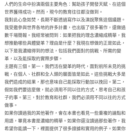
蹟。

溫美玉（溫老師備課Party創始人）

人們的生命中扮演兩個主要角色：幫助孩子開發天賦、在這個
劉安婷（為台灣而教創辦人暨董事長）

世界獲得成功。然而，現今的教育往往都沒做到。

07	只有一次機會

藍偉瑩（社團法人瑩光教育協會理事長）

我對此心急如焚，長期不斷透過寫作以及演說聚焦這個議題。
	我們對未來最大的盼望在於，

黃國珍（品學堂創辦人）

我受邀參與世界各地的許多計畫，也出版了很多著作，還做過
	對人的才能產生新的理解，以迎接人類的新時代。

張輝誠（學思達教育基金會創辦人）

數千場簡報。我經常被問到：如果把我的理念濃縮成精華，我
朱家明（亞太美國學校校長）

想推動哪些具體變革？理由是什麼？我現在想做的正是如此，
08	成為變革者

以下是我濃縮得到的想法，包括我們面對的挑戰、所需的變
	搖滾樂不是政府帶頭創造出來的。

各界讚譽
（依來稿順序排列）

革，以及能採取的實際步驟。

	革命等不了立法，它會從人們在底層所做的事冒出來。

羅賓森爵士的理念影響的不是一個國家的孩子而是全世界的孩
主題有三個。第一，我們活在變革的時代，面對前所未見的挑
子，他改變的也不是一個國家的教育而是全世界的教育。

戰，在個人、社群和全人類的層面皆是如此。這些挑戰大多是
09	想像一下，假如

——洪蘭（中原大學、台北醫學大學、中央大學講座教授）

我們造成的結果，那也意味自己能採取行動加以挽回。第二，
	「我們必須學習明白，這個地球上的生物，不只有人類，
假如我們要這麼做，就必須用不同以往的方式，思考自己和孩
而做為一個人，不是只顧自己的利益。我們的未來會如何，完
肯．羅賓森看待教育，就像溫柔且胸襟寬廣的母親，懂得用豐
子的事。第三，對於教育和社群，我們必須用不同以往的方式
全取決於我們是否將這一點牢記於心。」

富的目光來看待孩子的成長，因為他知道，每一個孩子都有自
做事。

己的獨特性。

如果你讀過我的其他著作，會在本書也看見一些重複的論點和
致謝
——李儀婷（薩提爾教養暢銷作家）

用語，畢竟本書是濃縮的精華。如果你還沒讀過那些著作，我
希望你能讀一下，裡面提供了很多證據和實用的例子。如果你