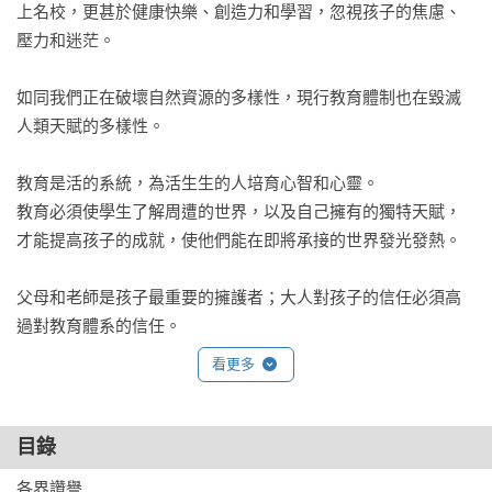
上名校，更甚於健康快樂、創造力和學習，忽視孩子的焦慮、
壓力和迷茫。

如同我們正在破壞自然資源的多樣性，現行教育體制也在毀滅
人類天賦的多樣性。

教育是活的系統，為活生生的人培育心智和心靈。

教育必須使學生了解周遭的世界，以及自己擁有的獨特天賦，
才能提高孩子的成就，使他們能在即將承接的世界發光發熱。

父母和老師是孩子最重要的擁護者；大人對孩子的信任必須高
過對教育體系的信任。

當土壤對了，農牧系統就會順利發展；當教育對了，孩子便會
看更多
順利成長。

一個教育制度能夠成功，不是因為考試，而是個體受到肯定，
目錄
天賦的多元性受到重視。

各界讚譽		
