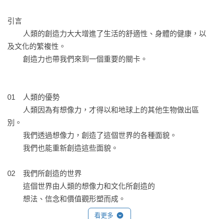
引言

學校不該把學科分成「主科」（像是國文、數學、英文與科
	人類的創造力大大增進了生活的舒適性、身體的健康，以
學）和「副科」（像是藝術、音樂、體育）。「智商」並非
及文化的繁複性。

「智力」的全貌。

	創造力也帶我們來到一個重要的關卡。

人類的智力是多元的，鼓勵孩子發展多元智力，才能發揮創造
力。智力的最高形式，是創造性思考。

01 	人類的優勢

學校就像一個健康蓬勃的生態系統；看重老師、跨學科教學、
	人類因為有想像力，才得以和地球上的其他生物做出區
課表有彈性、以正確角度看待評量，才能達成個人化學習的目
別。

標。

	我們透過想像力，創造了這個世界的各種面貌。

	我們也能重新創造這些面貌。

學校是廣義的文化生態系統的一部分。

優秀的農民會培育植物的自然生態系統，同樣的，優秀的學校
02	我們所創造的世界

會致力與外界的更大社群有更緊密的連結。

	這個世界由人類的想像力和文化所創造的

	想法、信念和價值觀形塑而成。

▎未來，需要重新想像

	它的創造源自我們的心智，也源自於自然環境。

看更多