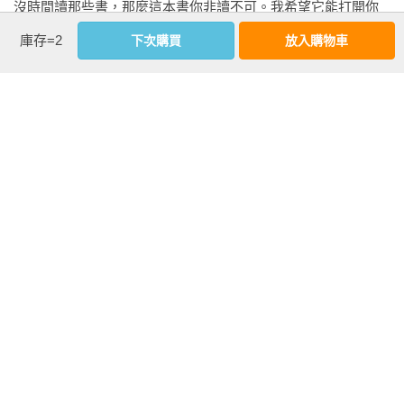
做為肯．羅賓森爵士忠實的追隨者，我不僅在教養及教育現場
沒時間讀那些書，那麼這本書你非讀不可。我希望它能打開你
實踐他的信念，也願意盡己所能影響更多身旁的人，一起推廣
的思路，也希望你會覺得它對你有幫助。這些都是無比重要的
庫存=2
下次購買
放入購物車
尊重個體的教育思維，改寫世界的格局與樣貌。

議題。

——溫美玉（溫老師備課Party創始人）

看更多
——肯．羅賓森

作者用一輩子的行動，挑戰許多教育系統內「不必要」卻深刻
洛杉磯，二○一九年十月
植入的預設與慣性。啟發、鼓舞和支持了全世界數百萬人的，
內文試閱
不只是他所「做」（Doing），而更是他活出的生命
（Being）。這本書本身便是這樣「生命影響生命」的見證。

使學校成為蓬勃的生態系統

——劉安婷（為台灣而教創辦人暨董事長）

有遠見的環保人士都知道，使自然界恢復健康最好的方式，就
我們都是教育生態系的一份子。

是創造必要條件，讓生態系統蓬勃發展。只要人類不干預，地
在這樣的生態系中，學校與老師能獲得更大的尊重與支持，每
球就有辦法讓生命生生不息，地球的預設立場是創造生機。

個人成為孩子們更好的示範，最終我們的孩子才可能在克服地
糟糕的保育做法恰好相反：他們忽略生物多樣性，大大小小的
球困境下，讓自然環境資源與人類資源能永續發展。

事都有規定，從草要長多高，到每一株植物要種在哪裡，到哪
——藍偉瑩（社團法人瑩光教育協會理事長）

些物種可以靠近保育區，和這些物種可以靠近保育區的頻率。
最後得到的結果表面上看起來或許很美，但靠近仔細看會發