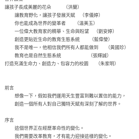
讓孩子長成美麗的花朵　      （洪蘭）

在校園裡創造創意性的連結，用跨越年齡、跨越課程、多學科
	讓教育野化，讓孩子發展天賦　（李儀婷）

的方式學習，顧及個人的興趣，以及每個人選擇的獨特路徑，
	你也能成為世界的變革者       （溫美玉）

不再教出一代又一代一模一樣的孩子，讓成長、發展和學習自
	一位偉大教育家的精華、生命與盼望　（劉安婷）

然發生。

	創造更貼近生命的教育生態系統　    （藍偉瑩）

	我不是唯一，他相信我們所有人都能做到　  （黃國珍）

這就是像田地一樣充滿生機的「野化教育」，讓孩子在健康的
	教育也是自然生態系統　                  （張輝誠）

土壤學習與成長，不再看重標準化，而是發展多樣性。

打造充滿生命力、創造力、包容力的校園　  （朱家明）

教育的目標是培養八個核心能力：好奇心、創造力、評判力、
溝通力、合作力、同情心、內心的平靜和公民權。

前言

使學生離開校園之後，有能力迎接一生中必然要面對的個人、
	想像一下，假如我們運用天生豐富到難以置信的能力，

文化、經濟和社會的挑戰。

	創造一個所有人對自己獨特天賦有深刻了解的世界。

▎學校，需要重新想像

序言

	這個世界正在經歷革命性的變化。

學校不該扼殺創意，而要成為活潑的學習場域，幫助學生真正
	我們需要改革教育，才有能力迎接這樣的變化。

認識自己的獨特天賦和興趣。
