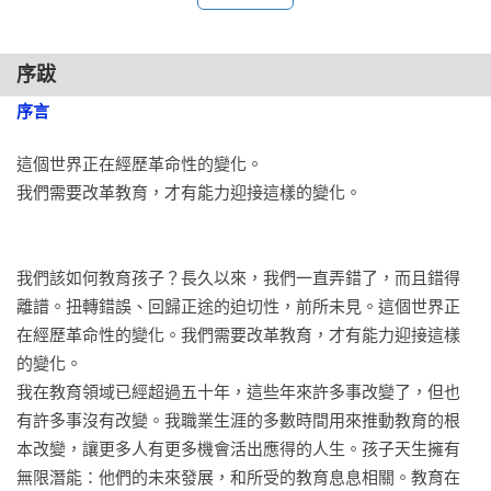
強大的想像能力讓人類創造出影響深遠的成就，改變了地球的
03 	你比你所想的更豐富

面貌，但同時也把我們帶到懸崖邊緣。

	智力是多元、動態且獨特的。

序跋
	智力和創造力的關係密不可分，兩者缺一不可。

這個時代的挑戰既真實又急迫，而且人類就是問題的源頭。

序言
氣候變遷危機和地球困境是我們漠視大自然的結果。

04 	教育的盼望

要迎接地球與人類存亡的挑戰，我們必須發揮創造力，讓經濟
這個世界正在經歷革命性的變化。

	教育必須使學生了解周遭的世界，以及自己擁有的天賦，

的發展能夠多元與永續，使生態系能夠平衡與蓬勃發展。

我們需要改革教育，才有能力迎接這樣的變化。

	使他們能實現自我，成為活躍積極、富同情心的公民。

人類既然創造了目前居住的世界，就一定有辦法改造它。

05 	從工廠到農場

長期以來我們一直用同樣的方式，不斷消耗人類資源和地球自
我們該如何教育孩子？長久以來，我們一直弄錯了，而且錯得
	我們用同樣的方式，不斷消耗人類資源和地球的自然資
然資源；

離譜。扭轉錯誤、回歸正途的迫切性，前所未見。這個世界正
源。

必須立刻解決這兩個問題，才能想望未來。

在經歷革命性的變化。我們需要改革教育，才有能力迎接這樣
	我們必須立刻解決這兩個問題，才有未來可言。

的變化。

教師、家長、教育工作者齊聲讚譽（依來稿順序排列）

我在教育領域已經超過五十年，這些年來許多事改變了，但也
06 	創造奇蹟

有許多事沒有改變。我職業生涯的多數時間用來推動教育的根
	我們的責任是創造對的條件，讓生命和學習豐富精采。

洪  蘭（中原大學、台北醫學大學、中央大學講座教授）

本改變，讓更多人有更多機會活出應得的人生。孩子天生擁有
	當我們做到了，就會發現自始至終，我們一直在創造奇
李儀婷（薩提爾教養暢銷作家）

無限潛能：他們的未來發展，和所受的教育息息相關。教育在