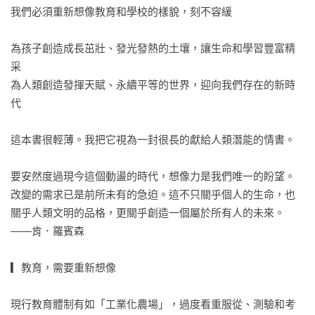
我們必須重新想像教育和學校的樣貌，刻不容緩

為孩子創造成長茁壯、發光發熱的土壤，讓生命和學習豐富精
采

為人類創造發揮天賦、永續平等的世界，迎向我們存在的新時
代

這本書很輕薄。我把它視為一封很長的獻給人類潛能的情書。

要安然度過現今這個動盪的時代，想像力是我們唯一的盼望。

改變的需求已是前所未有的急迫。這不只關乎個人的生命，也
關乎人類文明的品格，更關乎創造一個屬於所有人的未來。

——肯．羅賓森

▎教育，需要重新想像

現行教育體制有如「工業化農場」，過度看重服從、測驗和考