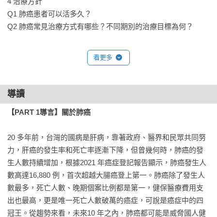
4 治療方針

Q1 肺癌患者可以活多久？	

Q2 肺癌常見治療方式有哪些？不同期別的治療目標為何？

5 手術治療

看更多
Q1 肺癌手術方式有哪些？

Q2 傳統手術和微創手術的差異為何？胸腔鏡微創手術優點為
何？

導讀
Q3 手術後需要注意哪些事情？

【PART 1導言】關於肺癌
Q4 手術切除之後，肺癌還會復發或轉移嗎？

Q5 切片檢查或切除腫瘤的過程，可能導致癌細胞擴散嗎？

20 多年前，台灣的國病是肝病，靠著政府、醫界和民眾共同努
力，肝癌的發生率和死亡率逐漸下降，但曾幾何時，肺癌的發
6 化學治療	

生人數持續增加，根據2021 年癌症登記報告顯示，肺癌發生人
Q1 什麼是化學治療？哪些肺癌患者需要做化療？	

數高達16,880 例，首次超越大腸癌登上第一。肺癌除了發生人
Q2 肺癌常見的化學治療藥物有哪些？療程為何？	

數最多，死亡人數、晚期個案比例都是第一，健保醫療費用支
Q3 聽說化療很毒、很痛苦，可以不做嗎？

出也最高，更是唯一死亡人數破萬的癌症，可說是癌症中的四
Q4 化療副作用有哪些？會持續很久嗎？怎麼處理？

冠王。從趨勢來看，未來10 年之內，肺癌都可能是威脅國人健