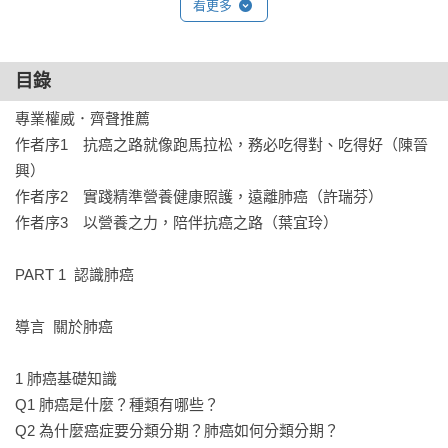
看更多
4.專業營養師根據臨床經驗，設計治療各階段適用食譜

5.分類介紹各種營養補充品特點，細說使用時機與如何增添口味
變化，讓病人吃得下並吃對營養
目錄
專業權威．齊聲推薦

作者序1　抗癌之路就像跑馬拉松，務必吃得對、吃得好（陳晉
興）

作者序2　實踐精準營養健康照護，遠離肺癌（許瑞芬）

作者序3　以營養之力，陪伴抗癌之路（葉宜玲）

PART 1  認識肺癌

導言  關於肺癌

1 肺癌基礎知識

Q1 肺癌是什麼？種類有哪些？

Q2 為什麼癌症要分類分期？肺癌如何分類分期？
