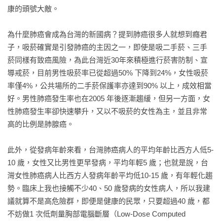
康的頭號大敵。

7 標靶治療

Q1 標靶治療是什麼？所有肺癌患者都可以做嗎？

為什麼肺癌會成為台灣的新國病？提到肺癌很多人就想到癮君
Q2 肺癌可以使用的標靶藥物有哪些？健保有給付嗎？

子，吸菸確實是引發肺癌的主因之一，即使是吸二手菸、三手
Q3 如何處理標靶治療常見的副作用？

菸同樣有致癌風險，為此台灣近30年來積極進行菸害防制、宣
Q4 標靶藥物為何會出現抗藥性？多久會產生抗藥性？如何解
導戒菸，目前男性吸菸率已從超過50% 下降到24%，女性吸菸
決？	

率僅4%，公共場所的二手菸保護率亦達到90% 以上，成效相當
好。男性肺癌發生率也在2005 年後逐漸趨緩，但另一方面，女
8 放射治療

性肺癌發生率卻快速攀升，又以不吸菸的女性為主，並且非常
Q1 放射治療是什麼？	

高的比例是肺腺癌。

Q2 放射治療會痛嗎？有哪些副作用？如何處理？

此外，從發病年齡來看，台灣肺癌病人的平均年齡比西方人低5-
9 免疫治療

10 歲，女性又比男性更早發病，平均年輕5 歲；也就是說，台
Q1 什麼是免疫治療？哪些肺癌患者適用免疫治療？

灣女性肺癌病人比西方人發病年齡平均低10-15 歲，有年輕化趨
Q2 肺癌的免疫治療藥物有哪些？健保有給付嗎？

勢。臨床上我也接觸不少40、50 歲發病的女性病人，所以我建
Q3 免疫治療的副作用為何？

議就算不是高危險群，即便是健康的民眾，只要超過40 歲，都
不妨做1 次低劑量胸部電腦斷層（Low-Dose Computed 
PART 2  認識精準營養
