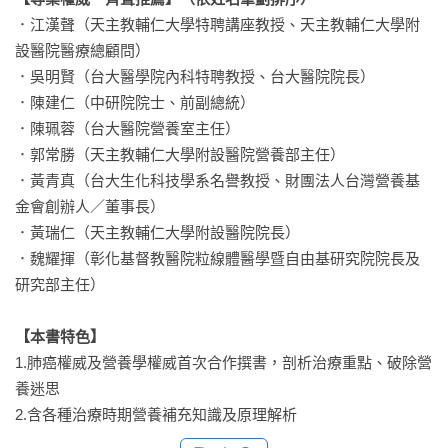
．江漢聲（天主教輔仁大學特聘講座教授、天主教輔仁大學附
設醫院醫療總顧問）

．吳明賢（台大醫學院內科特聘教授、台大醫院院長）

．陳建仁（中研院院士、前副總統）

．陳珮蓉（台大醫院營養室主任）

．郭常勝（天主教輔仁大學附設醫院營養部主任）

．黃青真（台大生化科技學系名譽教授、財團法人台灣營養基
金會創辦人／董事長）

．黃瑞仁（天主教輔仁大學附設醫院院長） 

．魏耀揮（彰化基督教醫院粒線體醫學暨自由基研究院院長及
研究部主任）

【本書特色】
1.肺癌權威及營養學權威首次合作撰書，剖析治療重點、破除營
養迷思

2.含各種治療時期營養補充知識及原理解析

3.附完整營養評估偕同肺癌治療流程圖
