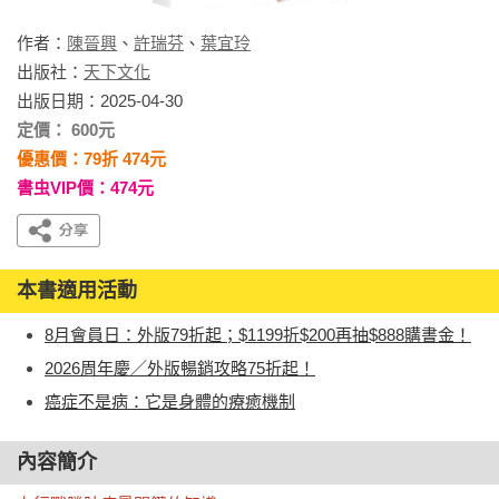
作者：
陳晉興
、
許瑞芬
、
葉宜玲
出版社：
天下文化
出版日期：2025-04-30
定價： 600元
優惠價：79折 474元
書虫VIP價：474元
本書適用活動
8月會員日：外版79折起；$1199折$200再抽$888購書金！
2026周年慶／外版暢銷攻略75折起！
癌症不是病：它是身體的療癒機制
內容簡介