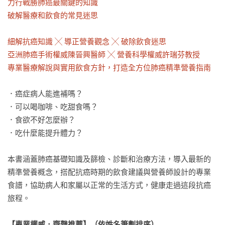
力行戰勝肺癌最關鍵的知識

破解醫療和飲食的常見迷思

細解抗癌知識 ╳ 導正營養觀念 ╳ 破除飲食迷思

亞洲肺癌手術權威陳晉興醫師 ╳ 營養科學權威許瑞芬教授

專業醫療解說與實用飲食方針，打造全方位肺癌精準營養指南
．癌症病人能進補嗎？

．可以喝咖啡、吃甜食嗎？

．食欲不好怎麼辦？

．吃什麼能提升體力？

本書涵蓋肺癌基礎知識及篩檢、診斷和治療方法，導入最新的
精準營養概念，搭配抗癌時期的飲食建議與營養師設計的專業
食譜，協助病人和家屬以正常的生活方式，健康走過這段抗癌
旅程。

【專業權威．齊聲推薦】（依姓名筆劃排序）