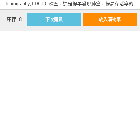
Tomography, LDCT）檢查，這是提早發現肺癌，提高存活率的
最佳方法。

導言  關於精準營養

庫存=8
下次購買
放入購物車
為什麼生活在相同的環境，台灣女性肺腺癌病人卻比男性高出
1碳水化合物與肺癌之迷思

許多？為什麼不吸菸、不常下廚的都會年輕女性卻罹患肺腺
Q1 什麼是人體生物能量代謝法則？

癌？要解開這些謎題還需要許多努力，不過為了預防肺癌，最
Q2 癌細胞的能量代謝型態有何不同？

好盡可能避開各種致癌物，也不要以為自己生活習慣良好、身
Q3 什麼是癌細胞重新編譯糖能量代謝的調控機轉？

體狀況不錯就掉以輕心。

Q3 癌細胞喜歡吃糖嗎？

Q4 低碳飲食可以餓死癌細胞嗎？

看更多
肺癌防治的另一大難題是晚期病人比例高，從台灣肺癌病人的
Q5 斷食可以排毒且抑制癌細胞生長嗎？

歷年分期統計來看，新診斷病人超過50% 都是4 期，很少病人
Q6 營養不良是致癌因素嗎？

能在初期診斷出來，直到2019 年，0期和1 期的病人合計也只有
Q7 少吃糖或碳水化合物可以預防癌症嗎？

序跋
30% 左右。

Q8 均衡飲食與低碳飲食可以預防肺癌嗎？

作者序  抗癌之路就像跑馬拉松，務必吃得對、吃得好

陳晉興（台大醫學院特聘教授）
早期肺癌只要手術就有機會根治，大部分病人術後只需要每年
2蛋白質與肺癌之迷思	

追蹤1-2 次，健保支出的醫療費用可能不到1 萬元。4 期病人則
Q1肉吃太多會得肺癌嗎？

身為診治過上萬名肺癌病人的外科醫師，在診間最常被問的卻
通常無法手術，治療選項為標靶治療、化學治療、免疫治療
Q2 吃紅肉會致癌嗎？
