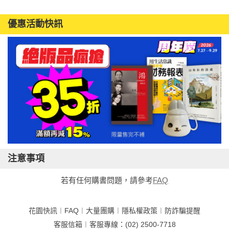
優惠活動快訊
注意事項
若有任何購書問題，請參考
FAQ
花園快訊
︱
FAQ
︱
大量團購
︱
隱私權政策
︱
防詐騙提醒
客服信箱
︱客服專線：(02) 2500-7718