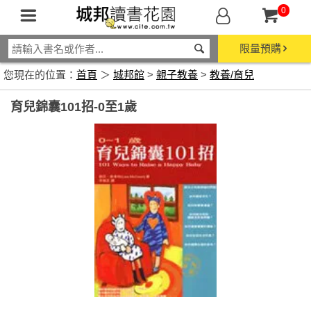
0
限量預購
您現在的位置：
首頁
＞
城邦館
>
親子教養
>
教養/育兒
育兒錦囊101招-0至1歲