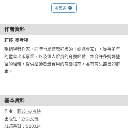
看更多
作者資料
莉莎･麥考特
暢銷得獎作家，同時也是博覽群書的「媽媽專家」。從事多年
的童書出版事業，以及個人珍貴的育嬰經驗，集合許多媽媽豐
富的經驗，提供給讀者最實用的育嬰指南，著有育兒叢書20餘
本。
基本資料
作者：
莉莎･麥考特
出版社：
新手父母
城邦書號：SB0014
