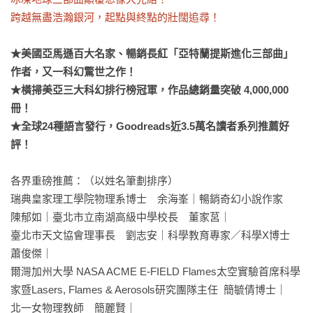
跨越無盡浩瀚銀河，起點與終點的壯闊追尋！
★美國亞馬遜百大名家、暢銷長紅「亞特蘭提斯進化三部曲」
作者，又一科幻驚世之作！

★橫掃美亞三大科幻排行榜冠軍，作品總銷量突破 4,000,000 
冊！

★全球24種語言發行，Goodreads近3.5萬名讀者系列推薦好
評！
各界重磅推薦：（以姓名筆劃排序）

瑞典皇家理工學院物理系博士　余海峯｜暢銷奇幻小說作家　
陳郁如｜臺北市立南湖高級中學校長　董家莒｜

臺北市天文協會理事長　劉志安｜科學教育專家／科學X博士　
蕭俊傑｜

爾灣加州大學 NASA ACME E-FIELD Flames太空實驗首席科學
家暨Lasers, Flames & Aerosols研究團隊主任  簡毓倩博士｜

北一女物理教師　簡麗賢｜
