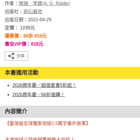
作者：
傑瑞．李鐸(A. G. Riddle)
出版社：
奇幻基地
出版日期：2021-04-29
定價： 1239元
優惠價：66折 818元
書虫VIP價：818元
本書適用活動
2026周年慶／超值套書5折起！
2026周年慶／66折搶購！
內容簡介
【臺灣版全球獨家收錄1.5萬字番外故事】

冰凍地球三部曲顛覆想像大完結！
