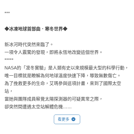
***

◆冰凍地球首部曲．寒冬世界◆
新冰河時代突然來臨了。

一項令人震驚的發現，即將永恆地改變這個世界。

*****

NASA的「凜冬實驗」是人類有史以來規模最大型的科學行動，

唯一目標就是瞭解為何地球溫度快速下降，導致無數傷亡。

為了挽救更多的生命，艾瑪參與這項計畫，來到了國際太空
站，

當她與團隊成員察覺太陽探測器的可疑異常之際，

卻突然間遭遇太空站解體危機……

看更多
難以置信的精彩故事，一段偉大遼闊的浩瀚旅程，

讓人沉迷其中無法自拔。
