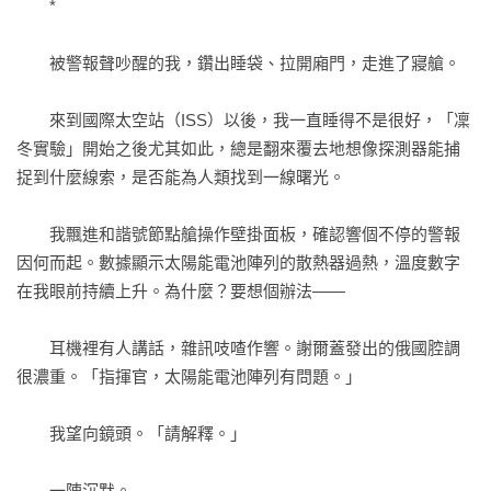
　　*

行星接觸地表最後時刻，他賭上自己的命運，

只求再睜開眼時不要與妻女親人天人永隔……

　　被警報聲吵醒的我，鑽出睡袋、拉開廂門，走進了寢艙。

內容豐富多變，節奏飛快，構思精緻，充滿無限想像力的作
　　來到國際太空站（ISS）以後，我一直睡得不是很好，「凜
品！

冬實驗」開始之後尤其如此，總是翻來覆去地想像探測器能捕
捉到什麼線索，是否能為人類找到一線曙光。

◆冰凍地球終部曲．失落星球◆
（全球獨家收錄1.5萬字番外故事！）

　　我飄進和諧號節點艙操作壁掛面板，確認響個不停的警報
因何而起。數據顯示太陽能電池陣列的散熱器過熱，溫度數字
遠在一百三十一光年之外的耀眼星球，

在我眼前持續上升。為什麼？要想個辦法——

是否為地球難民的最終歸屬？

　　耳機裡有人講話，雜訊吱喳作響。謝爾蓋發出的俄國腔調
*****

很濃重。「指揮官，太陽能電池陣列有問題。」

詹姆斯與艾瑪等人難以挽救逐漸死去的家園，

　　我望向鏡頭。「請解釋。」

決定帶領全世界最後的倖存者們逃離毀滅的地球，

所有人分乘兩艘太空母艦，前往敵方指定的行星——克卜勒四
　　一陣沉默。
