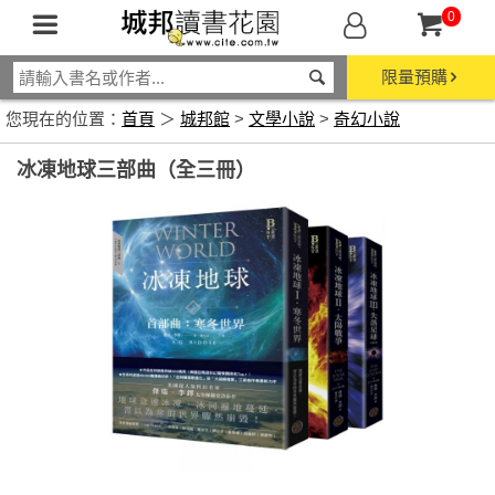
0
限量預購
您現在的位置：
首頁
＞
城邦館
>
文學小說
>
奇幻小說
冰凍地球三部曲（全三冊）