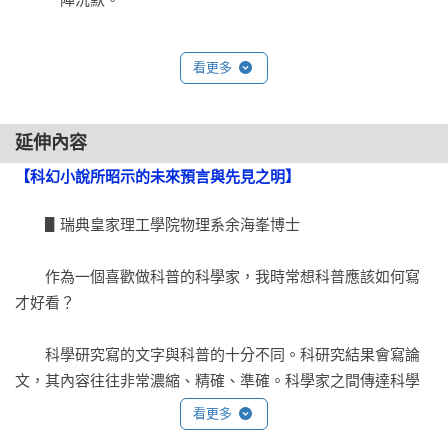
十二。

　　「謝爾蓋？請回答。是太空垃圾嗎？熱能為什麼累積？」

當他們使用電網提供的人體休眠技術，

看更多
撐過了漫長的星際之旅，終於在新母星降落之後，

　　到了國際太空站，死法要多少有多少。太陽能電池陣列一
卻赫然發現另一艘母艦的人員已全體失蹤，

旦損毀就死定了， 偏偏這種陣列的弱點很多。陣列運作的原理
只留下意義不明、疑點重重的圖案線索……

延伸內容
與一般光伏電池基本上雷同：將太陽輻射轉換為直流電，過程
【科幻小說所昭示的未來預言與先見之明】
中會產生多餘熱能，必須透過背對陽光的散熱器將之排入冰冷
跨越茫茫宇宙，深邃蒼穹，浩渺長河的旅程終處，即將揭曉！

太空。散熱器過燙代表熱能無處可去，將會回流到太空站內，
　　▋瑞典皇家理工學院物理系余海峯博士

危及人員生存，必須盡快查出原因、動手解決。

令人信服的世界，逼真的科學魔法，答案震撼了我們的腦袋和
心靈，

　　作為一個喜歡做科普的科學家，我時常想科普應該如何寫
　　謝爾蓋的語氣有點心不在焉，可能情緒正煩躁著。「指揮
有如經歷一場高階知識的洗禮。

才好看？

官，不是太空垃圾，我確認之後回報，妳先繼續休息。」

　　科學研究寫的文字與科普的十分不同。科研究結果會寫論
　　隔壁寢間的廂門打開，安德魯．孛根博士探頭出來，一臉
★國內外讀者熱烈推薦★ 
文，其內容往往非常濃縮、精確、準確。科學家之間傳達科學
睡眼惺忪。「嘿，艾瑪。怎麼回事？」

知識，不能有多一句多餘的說話，也不需要比喻和簡化。

看更多
科學普及，就是把科學人性化的面向展現出來的藝術，而 傑
　　「太陽能陣列有狀況。」

瑞．李鐸的文字，正是如此。——瑞典皇家理工學院物理系，