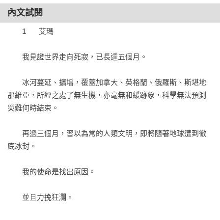
內文試閱
◆冰凍地球二部曲．太陽戰爭◆
　　1	艾瑪

眾人以為戰爭結束了。

但他們大錯特錯。

　　我見證世界走向死寂，已長達五個月。

*****

數十億人死於「長冬」浩劫，倖存者湧入各地僅存居住區難民
　　冰河蔓延、擴增，覆蓋加拿大、英格蘭、俄羅斯、斯堪地
營，

那維亞，所經之處了無生機，亦毫無和緩跡象，科學無法預測
大西洋聯盟、裏海聯盟、太平洋聯盟各自成形，亦敵亦友，

災難何時結束。

但所有人依然逃不過強大敵人步步進逼的種族死亡威脅。

　　再過三個月，習以為常的人類文明，即將隨著地球遭到徹
詹姆斯接獲NASA第一線通知，數百小行星群即將撞擊地球，

底冰封。

緊急將妻子艾瑪和小女兒亞黎送往地底碉堡「城塞」避禍，

然而逃難潮如巨浪般不停湧入，人群爭先恐後想擠進一線生
　　我的使命是找出原因。

機，

暴動衝突不斷，場面一片混亂。

　　並且力挽狂瀾。

詹姆斯為等候兄弟亞歷一家人來到，堅持不肯離開地表逃生，
