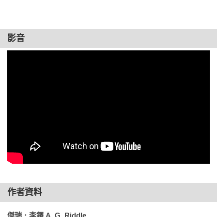
　　科學普及的文字卻完全不同。科普往往利用大量比喻，內
余海峯博士

容也不及論文般濃縮精簡。科普很多時候會把同一個理論用幾
　　「情況還好嗎？」

種不同方法寫出來，有時更會挑選一些有時效性的熱門話題來
鏡頭閃爍於低軌道上的國際太空站與地球之間，以接近真實題
影音
寫，務求引起更多人的興趣。

　　「目前不確定。」

材為框架編織而成的故事，遊走穿梭於當代科學和作者幻想的
虛實之中，撲朔且迷離、離奇又曲折，是一圓現代版的科幻航
　　科研面向學術界，科普則面向社會大眾。然而兩者都是以
　　「謝爾蓋，你覺得是什麼情況？」

太夢之作。——爾灣加州大學 NASA ACME E-FIELD Flames太
傳達科學訊息為任務。這就形成了一個問題：寫科普的人，往
空實驗首席科學家暨Lasers, Flames & Aerosols研究團隊主任  
往很難知道自己寫得是否真的有趣。或者說，科普作者往往不
　　「我覺得是太陽輸出的功率過高。」他隔著對講機回答。

簡毓倩博士

知道如何引起大眾的興趣。

　　「閃焰嗎？」

故事嚴謹、精彩，裡面探討的氣候變遷議題令人深思跟敬畏；
　　直到我讀過一本以故事形式去寫科普的科幻小說，完全擴
讓人忍不住一直看下去的鋪陳，值得推薦，更值得細細欣賞。
闊了我的眼界。我也曾說過一本故事形式的科普，覺得這真的
　　「除此之外，無法解釋。散熱器不是一、兩臺出問題，而
——奇幻小說作家，陳郁如

很不容易。莫說只是結合科研和科普，要把科學知識順理成章
是全部都過熱。」

地融合科幻故事，相比起寫論文或一般科普，完全是另一種境
本書以科學的觀點出發，探索地球氣候變遷的無限可能，能激
界！

　　「關掉陣列，切換到電池動力。」

發孩子創造力與想像力，讓孩子以科學推論的方式探索我們的
作者資料
環境，並涵詠珍惜資源、愛護地球的素養。——臺北市立南湖
　　去年，當整個世界都在應付Covid-19肺炎病毒時，城邦文
　　「指揮官⋯⋯」

高級中學校長，董家莒

傑瑞．李鐸 A. G. Riddle