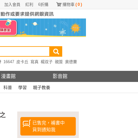
加入會員
紅利
6折購
購物車
(
0
)
野
16647
皮卡丘
寫真
楊双子
親簽
奧德賽
漫畫館
影音館
科普
學習
親子教養
之
已售完，補書中
貨到通知我