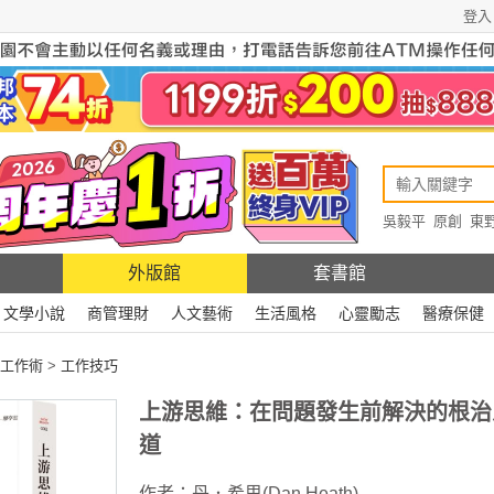
登入
吳毅平
原創
東
原創
Rewire
外版館
套書館
文學小說
商管理財
人文藝術
生活風格
心靈勵志
醫療保健
工作術
>
工作技巧
上游思維：在問題發生前解決的根治
道
作者：
丹．希思(Dan Heath)