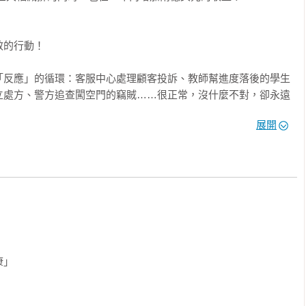


的行動！

「反應」的循環：客服中心處理顧客投訴、教師幫進度落後的學生
立處方、警方追查闖空門的竊賊……很正常，沒什麼不對，卻永遠
。事實上，不論是客訴、課輔、慢性病或治安，都是可以預防的，
展開
往問題的「上游」前進就可以了。

進的三大心理障礙，並提出七個問題，幫助我們釐清行動過程中應
光放遠，教我們如何引領下一代前往更上游，並思考如何從個人層
項》作者）

）

」

生活，那樣工作？》作者）

人才》作者）
