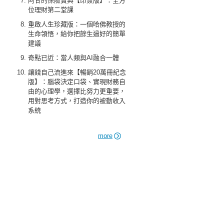
阿甘的保險寶典【印簽版】：全方
位理財第二堂課
重啟人生珍藏版：一個哈佛教授的
生命領悟，給你把餘生過好的簡單
建議
奇點已近：當人類與AI融合一體
讓錢自己流進來【暢銷20萬冊紀念
版】：腦袋決定口袋、實現財務自
由的心理學，選擇比努力更重要，
用對思考方式，打造你的被動收入
系統
more