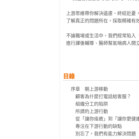
上游思維帶你解決遠慮、終結近憂，
了解真正的問題所在，採取精確有效
不論職場或生活中，我們經常陷入
進行課後輔導、醫師幫氣喘病人開
治標不治本，周而復始，沒完沒了
而且做法比我們想像的更簡單：只要
本書深刻分析了阻撓我們往上游前
目錄
該注意的各種事項。最後則是把眼
面採取行動。

　序章　朝上游移動

　　顧客為什麼打電話給客服？

各界推薦
　　組織分工的陷阱

亞當．格蘭特（《給予》《擁抱B選
　　所謂的上游行動

安琪拉．達克沃斯（《恆毅力》作者
　　從「讓你痊癒」到「讓你更健康
查爾斯．杜希格（《為什麼我們這樣
　　專注在下游行動的缺點

丹尼爾．品克（《未來在等待的銷售
　　別忘了，我們有能力解決問題
