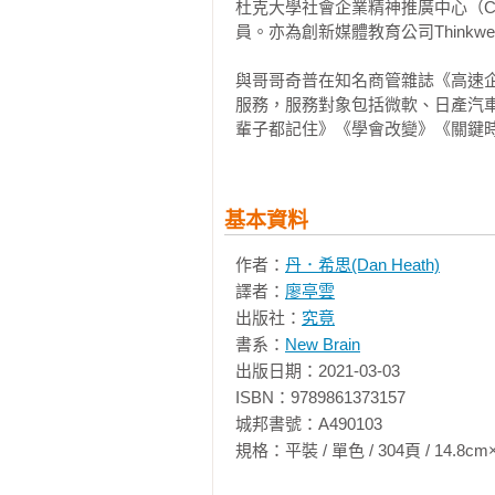
杜克大學社會企業精神推廣中心（Center for 
‧萬維綱《精英日課》第四季深度解
　　聚焦可以是助力，也有可能成為
員。亦為創新媒體教育公司Thinkwe
　　創造危機感

知名作家按讚推薦
　　調配危機感，讓敵手變幫手

與哥哥奇普在知名商管雜誌《高速企業
‧這是我讀過最有趣、最能立刻付諸
服務，服務對象包括微軟、日產汽
——亞當．格蘭特（《給予》《擁抱
第二部　上游行動者面對的七大問題
輩子都記住》《學會改變》《關鍵
‧我從頭讀到尾，每一頁都能讓我學
　第4章　如何集結對的成員？

——安琪拉．達克沃斯（《恆毅力》
　　包圍問題

基本資料
　　讓想嗨的青少年不再醉醺醺

‧如果你想一開始就防止問題發生，
　　讓每個人都有其角色功能

作者：
丹．希思(Dan Heath)
——查爾斯．杜希格（《為什麼我們
　　將重點放在預防，而非反應

譯者：
廖亭雲
　　以學習為目標的資料，以鑑定為
出版社：
究竟
‧這本書應該在每個人的書架上占有
　　徹底解決遊民問題的城市

書系：
New Brain
——丹尼爾．品克（《未來在等待的
　　讓資料自己開口說話

出版日期：2021-03-03

　　只是改變了合作方式，問題就化
ISBN：9789861373157

‧每一頁都有實用的見解與令人難忘
城邦書號：A490103

——艾瑞克．萊斯（《精實創業》作
　第5章　如何改變制度？

規格：平裝 / 單色 / 304頁 / 14.8cm×20.8c
　　不是缺乏治療，而是缺乏健康

你是否經常因為有解決不完的人事
　　勵志故事背後，其實是不得不的