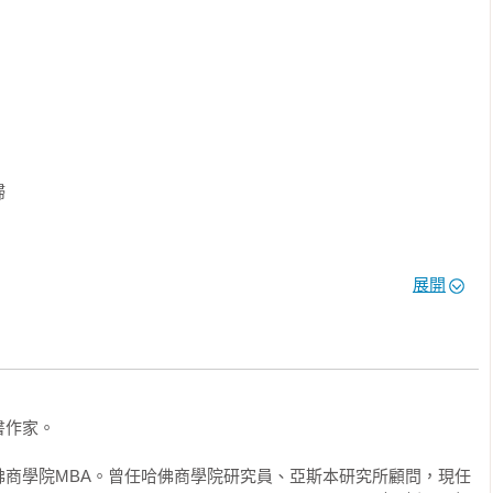


醫師）

）

t）

者）傾力推薦



的例子，比起膚淺的「問題解決手冊」更具實踐性。

展開
輔相成……一部精巧且富於啟發性的書，能在遇到看似棘手的問題


活的瘋狂發展，人們很容易習於滅火，而不是尋找足以燎原的火
面進行重大變革的人來說，本書是極為務實的指南。

作家。

佛商學院MBA。曾任哈佛商學院研究員、亞斯本研究所顧問，現任
制度的失敗
