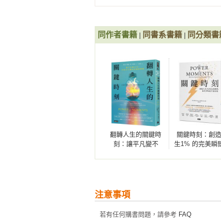
陷入一種不斷解決重複性問題的窘
　　良好的制度就是最好的上游行動
解決。這聽起來非常合理，人生下
　　制度的兩難

候就提前解決它？這就是「上游思
同作者書籍
　　變革方程式

同書系書籍
同分類書
|
|
維者發現問題時，不是馬上解決，
　　改變確實需要時間

本書將會教你如何擺脫讓我們一直
利益。

　第6章　如何找到施力點？

——（好葉，《一人公司的致富思
　　沒有人知道哪一個才是正確答案
　　青少年不再抓狂的訓練課

　　驗證施力點

　　投身於問題

　　在對的人身上花錢，更能讓你省
翻轉人生的關鍵時
關鍵時刻：創
　　醫病，更醫人

刻：讓平凡變不
生1% 的完美瞬
　　接近的力量

凡，打造永生難忘
取代 99% 的平
的巔峰體驗
刻
　第7章　如何得知問題預報？

　　預測警訊，為行動爭取時間

注意事項
　　每一秒都至關重大

　　弊大於利的預報系統

若有任何購書問題，請參考
FAQ