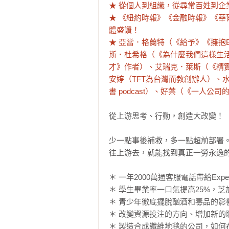
★ 從個人到組織，從尋常百姓到企業
★ 《紐約時報》《金融時報》《
體盛讚！

★ 亞當．格蘭特（《給予》《擁抱
斯．杜希格（《為什麼我們這樣生
才》作者）、艾瑞克．萊斯（《精
安婷（TFT為台灣而教創辦人）、
書 podcast）、好葉（《一人公
從上游思考、行動，創造大改變！

少一點事後補救，多一點超前部署。
往上游去，就能找到真正一勞永逸的
＊ 一年2000萬通客服電話帶給Ex
＊ 學生畢業率一口氣提高25%，
＊ 青少年徹底擺脫酗酒和毒品的影
＊ 改變資源投注的方向、增加新的職位
＊ 製造合成纖維地毯的公司，如何