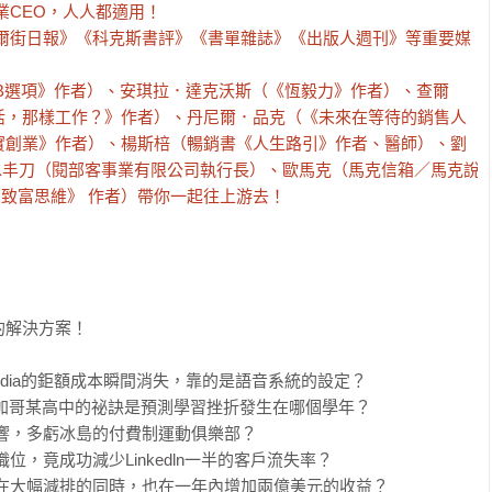
CEO，人人都適用！

華爾街日報》《科克斯書評》《書單雜誌》《出版人週刊》等重要媒
B選項》作者）、安琪拉．達克沃斯（《恆毅力》作者）、查爾
活，那樣工作？》作者）、丹尼爾．品克（《未來在等待的銷售人
實創業》作者）、楊斯棓（暢銷書《人生路引》作者、醫師）、劉
水丰刀（閱部客事業有限公司執行長）、歐馬克（馬克信箱／馬克說
司的致富思維》 作者）帶你一起往上游去！


解決方案！

pedia的鉅額成本瞬間消失，靠的是語音系統的設定？

芝加哥某高中的祕訣是預測學習挫折發生在哪個學年？

響，多虧冰島的付費制運動俱樂部？

，竟成功減少Linkedln一半的客戶流失率？

在大幅減排的同時，也在一年內增加兩億美元的收益？
