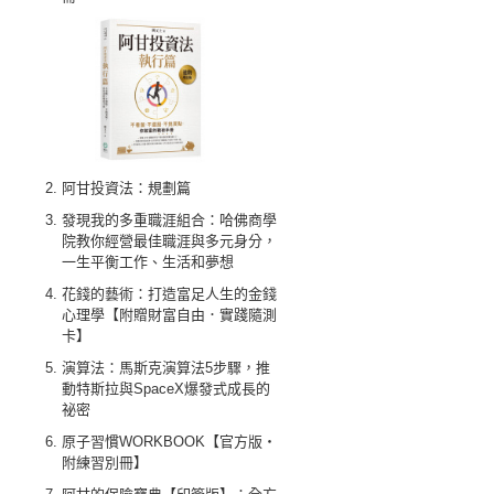
阿甘投資法：規劃篇
發現我的多重職涯組合：哈佛商學
院教你經營最佳職涯與多元身分，
一生平衡工作、生活和夢想
花錢的藝術：打造富足人生的金錢
心理學【附贈財富自由．實踐隨測
卡】
演算法：馬斯克演算法5步驟，推
動特斯拉與SpaceX爆發式成長的
祕密
原子習慣WORKBOOK【官方版‧
附練習別冊】