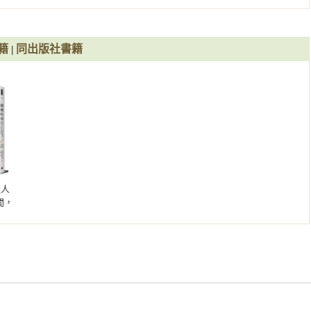
境。我們天生就非常擅長處理眼前的緊急的問題，一個接著一個去


來不就是為了解決問題嗎？但你有沒有想過，在問題還沒發生的時
維」。下游思維者只會關注眼前緊迫的事，永遠忙不完；但上游思
籍
同出版社書籍
|
而是先去探索根本的原因是什麼，然後才對症下藥，一勞永逸。 這
窮忙的「下游思維」，並學會從被動變成主動，獲得巨大而持久的
維》作者）


錢

造人
間，
淡時