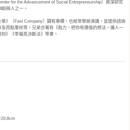
the Advancement of Social Entrepreneurship）資深研究
讀、羅振宇《羅輯思維》第七季分享、《EMBA》雜誌專文推薦。

阻力

ll創辦人之一。

》（Fast Company）闢有專欄，也經常舉辦演講，並提供諮詢
實行的書！

車及西點軍校等。兄弟合著有《黏力，把你有價值的想法，讓人一
B選項》作者）



時刻》《零偏見決斷法》等書。
到新東西。文字優美，研究同樣令人嘆為觀止！

作者）

那就應該讀這本書。

這樣生活，那樣工作？》作者）

目標的資料

一席之地。

銷售人才》作者）

解

的故事。千萬不要錯過！

者）

m                
問題、客戶問題、甚至是健康問題而煩惱？在生活中，我們難免會
選擇？
