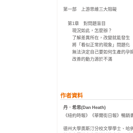
艾瑞克．萊斯（《精實創業》作者）
楊斯棓（暢銷書《人生路引》作者、
第一部　上游思維三大阻礙

劉安婷（TFT為台灣而教創辦人）

水丰刀（閱部客事業有限公司執行長
　第1章　對問題盲目

歐馬克（馬克信箱／馬克說書 podcas
　　現況如此，怎麼辦？

好葉（《一人公司的致富思維》 作
　　了解差異所在，改變就能發生

　　將「看似正常的現象」問題化

重磅媒體好評連連！
　　無法決定自己要如何生產的孕婦
‧本書借鑑了從體育到商業等各領域
　　改善的動力源於不滿

——《金融時報》

　第2章　缺乏負責人

‧在本書中，心理學與神經科學相
　　挪一下椅子吧

時，指導讀者做出更好的決策。

　　誰該承擔解決問題的責任？

——《科克斯書評》

　　地毯製造商的「童話故事」

作者資料
　　不是因為必須，而是因為有能力
丹．希思(Dan Heath)
‧優雅且引人入勝……隨著現代生
花……對於那些希望在個人或組織層
《紐約時報》《華爾街日報》暢銷書
　第3章　隧道效應

——《出版人週刊》

　　當人生頻寬不足

德州大學奧斯汀分校文學學士、哈
　　對英勇行動的依賴，往往意味著