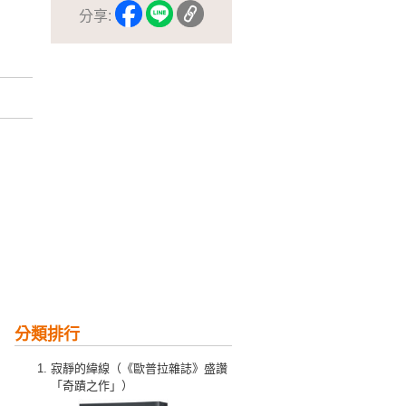
分享:
分類排行
寂靜的緯線（《歐普拉雜誌》盛讚
「奇蹟之作」）