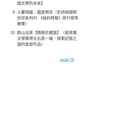
國文學的未來】
火翼飛龍：龍族預言（史詩級國際
好評系列#1 《紐約時報》排行榜常
勝軍）
群山淡景【精裝珍藏版】（諾貝爾
文學獎得主石黑一雄，探索記憶之
謎的首部作品）
more