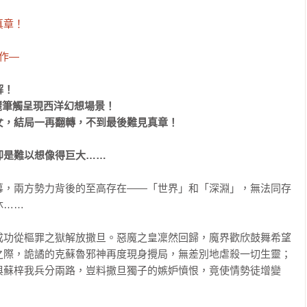
章！

力作—
！

麗筆觸呈現西洋幻想場景！

女，結局一再翻轉，不到最後難見真章！
卻是難以想像得巨大……
幕，兩方勢力背後的至高存在——「世界」和「深淵」，無法同存
……

成功從樞罪之獄解放撒旦。惡魔之皇凜然回歸，魔界歡欣鼓舞希望
之際，詭譎的克蘇魯邪神再度現身攪局，無差別地虐殺一切生靈；
與蘇梓我兵分兩路，豈料撒旦獨子的嫉妒憤恨，竟使情勢徒增變