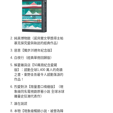
純真博物館（諾貝爾文學獎得主帕
慕克探究愛與執迷的經典作品）
惡意【獨步20週年紀念版】
白夜行（經典單冊回歸版）
解憂雜貨店【50萬冊紀念愛藏
版】：感動全球1,400 萬人的奇蹟
之書，東野圭吾最令人感動落淚的
作品！
烈愛對決【限量書口噴繪版】（現
象級同名電視劇原著小說 全球冰球
羅曼史狂潮代表作）
誰在說謊
本物【現象級暢銷小說，被譽為韓