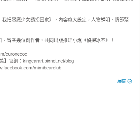
前，我把惡魔少女誘拐回家》，內容龐大設定，人物鮮明，情節緊
望日、冒業幾位創作者，共同出版推理小說《偵探冰室》！

curonecoc

ngcarart.pixnet.net/blog

ook.com/mimibearclub

.tw/no22

展開
女誘拐回家了！2》《末日前，我把惡魔少女誘拐回家了！3》《末
5【完】》《末日前，我把惡魔少女誘拐回家了！3（含限量贈品．
C畫卡）》《末日前，我把惡魔少女誘拐回家了！2（含限量贈品．「南
）》《末日前，我把惡魔少女誘拐回家了！ 1》《末日前，我把惡魔少
日主僕」Fori精繪封面PVC畫卡）》