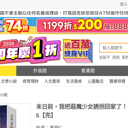
登入
吳毅平
原創
東
原創
Rewire
外版館
套書館
文學小說
商管理財
人文藝術
生活風格
心靈勵志
醫療保健
小說
末日前，我把惡魔少女誘拐回家了！
5【完】
作者：
黑貓C