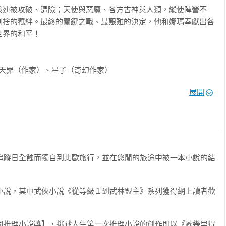
接連被攻破、遭險；天使與惡魔、各方古神與人類，縱使陣營不
割捨的羈絆。最終的關鍵之戰、最艱難的決定，他和娜瑪奉獻出各
界的和平！

、天罪（作家）、星子（奇幻作家）

說作家）、護玄（華文暢銷作家）

展開
的文字世界。」——暢銷作家 天罪
了追蹤日全蝕而獨自到北歐旅行，並在悠閒的旅途中被一本小說的結
載小說，其中武俠小說《從等級１到武林盟主》系列獲得網上讀者歡
莊司推理小說獎】，挑戰人生第一次推理小說的創作即以《歐幾里得