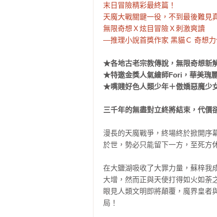
末日冒險精彩最終篇！

天魔大戰關鍵一役，不到最後難見真
無限奇想Ｘ炫目冒險Ｘ刺激爽讀

—推理小說首獎作家 黑貓Ｃ 奇想
★各地古老宗教傳說，無限奇想新解
★特邀金獎人氣繪師Fori，華美瑰
★嘴賤好色人類少年＋傲嬌惡魔少
三千年的無盡對立終將結束，代價
漫長的天魔戰爭，終場終於掀開序
於世，勢必只能留下一方，至死方休
在大鹽湖吸收了大罪力量，蘇梓我
大增，然而正與天使打得如火如荼
眼見人類文明即將顛覆，魔界皇者
局！
