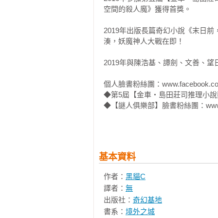
空間的殺人魔》獲得首獎。

2019年出版長篇奇幻小說《末日
湊，妖魔神人大戰在即！

2019年與陳浩基、譚劍、文善、
個人臉書粉絲團：www.facebook.com/
◆第5屆【金車‧島田莊司推理小說獎】官網：ki
◆【謎人俱樂部】臉書粉絲團：www.faceb
◆22號密室推理官網：www.crown.com
相關著作：《末日前，我把惡魔少
日前，我把惡魔少女誘拐回家了！
基本資料
「聖城傾覆」Fori精繪封面PV
島公主」Fori精繪封面PVC畫卡
作者：
黑貓C
女誘拐回家了！1（含限量贈品．「末
譯者：
無
出版社：
奇幻基地
書系：
境外之城