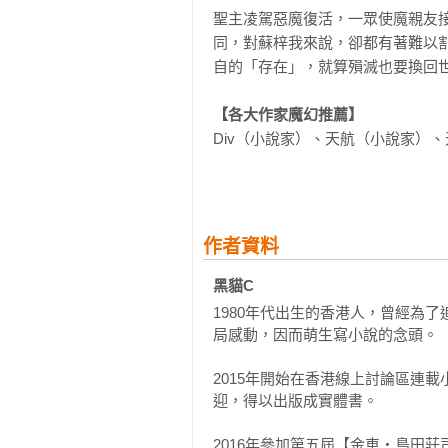
聖主凌駕惡魔復活，一眾使魔親友
同，對蘇梓我來說，卻都有著難以
自的「存在」，就算殞滅也要換回世
【各大作家魔幻推薦】
Div（小說家）、天航（小說家）
陳浩基（作家）、譚劍（香港類型小
「無厘頭的現代幻想小說，風格獨特
作者資料
黑貓C
1980年代出生的香港人，曾經為
局感動，因而萌生寫小說的念頭。

2015年開始在香港線上討論區連
迎，得以出版成實體書。

2016年參加第五屆【金車‧島田