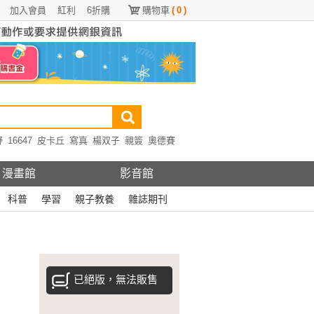
加入會員
紅利
6折購
購物車
(
0
)
野
16647
皮卡丘
寫真
楊双子
親簽
奧德賽
漫畫館
影音館
科普
學習
親子教養
雜誌期刊
已絕版，無法販售