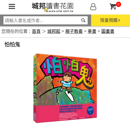
0
限量預購
您現在的位置：
首頁
＞
城邦館
>
親子教養
>
童書
>
圖畫書
怕怕鬼