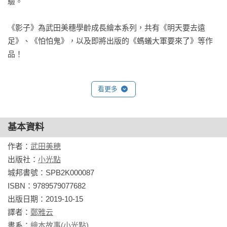
驗。

【關於作者】
武田美穗小姐為日本知名童書繪本作家，曾獲「繪本日本大
《影子》為武田美穗學齡成長繪本系列，共有《明天要去遠
賞」「講談社出版繪本賞」，作品也被選入「青少年讀書心得
足》、《怕怕鬼》，以及即將出版的《螞蟻大軍要來了》等作
全國評選」指定書籍，多次榮獲大獎，深受大小讀者喜愛。

品！
本系列是作者針對學齡孩童推出的主題繪本，系列站在學齡兒
童的角度觀察生活中的經歷，描寫小朋友的期待興奮、害怕恐
看更多
懼、擔憂煩惱、想像與好奇心……等情緒。

作品用色繽紛鮮豔，構圖簡潔生動。她擅長以彩色筆、蠟筆等
基本資料
孩童也經常會使用的工具創作，筆下充滿童趣感的線條與角色
作者：
武田美穂
外型，拉近了書中角色與孩童的距離，敏銳的觀察力，將小朋
出版社：
小光點
友的情感與心思精準還原。透過主角第一人稱的簡白文句，讓
城邦書號：SPB2K000087

小朋友也能輕鬆理解故事，並從中學習到生活經驗。

ISBN：9789579077682

出版日期：2019-10-15

《明天要去遠足》為武田美穗學齡成長繪本系列，共有《明天
譯者：
鄭雅云
要去遠足》、《怕怕鬼》，以及即將出版的《螞蟻大軍要來
書系：
繪本故事(小光點)
了》《影子》等作品！