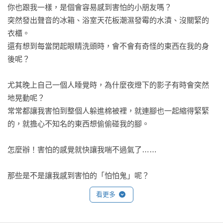
你也跟我一樣，是個會容易感到害怕的小朋友嗎？

突然發出聲音的冰箱、浴室天花板潮濕發霉的水漬、沒關緊的
衣櫃。

還有想到每當閉起眼睛洗頭時，會不會有奇怪的東西在我的身
後呢？

尤其晚上自己一個人睡覺時，為什麼夜燈下的影子有時會突然
地晃動呢？

常常都讓我害怕到整個人躲進棉被裡，就連腳也一起縮得緊緊
的，就擔心不知名的東西想偷偷碰我的腳。

怎麼辦！害怕的感覺就快讓我喘不過氣了……

那些是不是讓我感到害怕的「怕怕鬼」呢？

他們正在房間裡偷偷觀察著我，打算做出什麼可怕的事情嗎？

看更多
誰可以幫幫我，讓怕怕鬼趕快走開？
