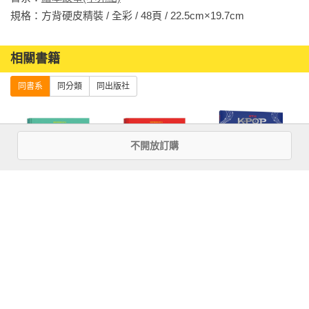
規格：方背硬皮精裝 / 全彩 / 48頁 / 22.5cm×19.7cm                
相關書籍
同書系
同分類
同出版社
不開放訂購
新動物寓言繪本
新動物寓言繪本
【Kpop獵魔女
系列5：做得到的
系列4：有心事的
團】官方海報書
小貓熊
駱駝
more
優惠活動快訊