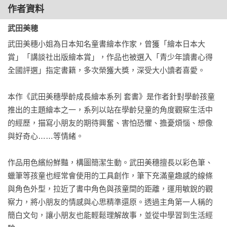
而躲起來的怕怕鬼是真的離開了嗎？

作者資料
還是又躲在看不到的地方，等待著好機會想要嚇嚇膽小的我
武田美穂
呢？

武田美穗小姐為日本知名童書繪本作家，曾獲「繪本日本大
賞」「講談社出版繪本賞」，作品也被選入「青少年讀書心得
【關於本書】
全國評選」指定書籍，多次榮獲大獎，深受大小讀者喜愛。

本書描繪幼童心中的恐慌與害怕的心情，明明是大人日常中常
見的事物，但對生活經驗尚不足的小朋友卻會產生恐懼感。

本作《武田美穗學齡成長繪本系列 套書》是作者針對學齡孩童
推出的主題繪本之一，系列以站在學齡兒童的角度觀察生活中
例如害怕牆上像臉孔的污漬、不常進入的儲藏間、床底下的空
的經歷，描寫小朋友的期待興奮、害怕恐懼、擔憂煩惱、想像
間、突然運轉的冰箱，老舊的家具，或是深夜搖晃的燈影……
與好奇心……等情緒。

等。

作品用色繽紛鮮豔，構圖簡潔生動。武田美穗擅長以彩色筆、
本書用童趣的塗鴉描繪孩童對恐懼的想像，並化身為實體的
蠟筆等孩童也經常會使用的工具創作，筆下充滿童趣感的線條
「怕怕鬼」

與角色外型，拉近了書中角色與孩童間的距離，運用敏銳的觀
而當孩童心中的不安感累積之後，便成為了「愛哭鬼」

察力，將小朋友的情感與心思精準還原。透過主角第一人稱的
透過哭泣宣洩恐懼的情緒，或是家長的安撫後才能入睡。
簡白文句，讓小朋友也能輕鬆理解故事，並從中學習到生活經