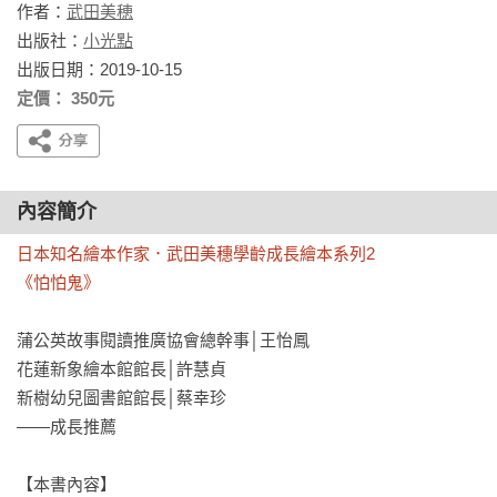
作者：
武田美穂
出版社：
小光點
出版日期：2019-10-15
定價： 350元
內容簡介
日本知名繪本作家．武田美穗學齡成長繪本系列2

《怕怕鬼》
蒲公英故事閱讀推廣協會總幹事│王怡鳳

花蓮新象繪本館館長│許慧貞

新樹幼兒圖書館館長│蔡幸珍

——成長推薦

【本書內容】
