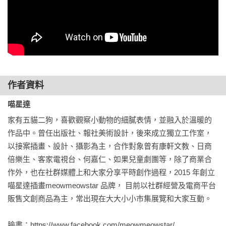
躺著賴皮

貓咪輕手繪影集
作者資料
喵星達
家有五貓二狗，喜歡觀察小動物的細膩表情，並融入於溫暖的
作品中。曾任出版社、報社美術設計，後來成立獨立工作室，
以接案插畫、設計、攝影為主，合作對象曾有康軒文教、日商
倍樂生、客家電視台、何嘉仁、如果兒童劇團等，除了商業合
作外，也在社群媒體上和大家分享平時創作過程，2015 年創立
喵星達插畫meowmeowstar 品牌， 目前以社群經營及電商平台
販售文創商品為主，常出現在大大小小市集展覽和大家互動。

臉書：https://www.facebook.com/meowmeowstar/
