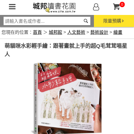
0
限量預購
您現在的位置：
首頁
＞
城邦館
>
人文藝術
>
藝術設計
>
繪畫
萌貓咪水彩輕手繪：跟著畫就上手的超Q毛茸茸喵星
人