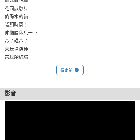
貓咪麵包櫃

花圃散散步

偷喝水的貓

罐頭時間！

伸懶腰休息一下

鼻子碰鼻子

來玩逗貓棒

來玩躲貓貓

等待獵物中

看更多
貓咪抓蝴蝶

回眸看著你

貓咪理髮店

影音
晚安晚安

窗前的午休時間

翻滾一下呼嚕嚕

吃飽了舔舔嘴巴

匍匐前進

專屬貓咪小窩
