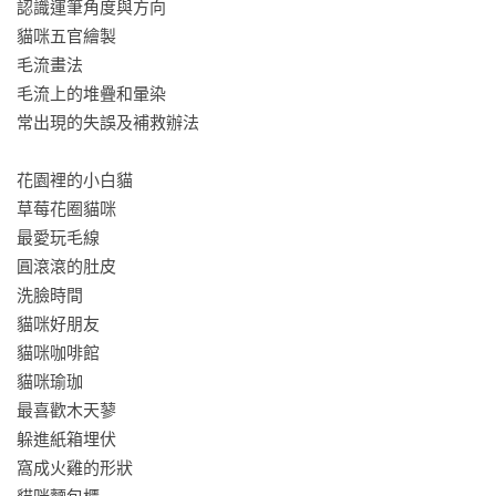
認識運筆角度與方向

貓咪五官繪製

毛流畫法

毛流上的堆疊和暈染

常出現的失誤及補救辦法

花園裡的小白貓

草莓花圈貓咪

最愛玩毛線

圓滾滾的肚皮

洗臉時間

貓咪好朋友

貓咪咖啡館

貓咪瑜珈

最喜歡木天蓼

躲進紙箱埋伏

窩成火雞的形狀
