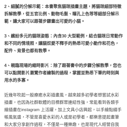
2、細膩的分解示範：本書聚焦貓咪插畫主題，將貓咪細部特徵
拆解教學，從五官比例、動物毛髮、瞳孔上色等等細部分解示
範，讓大家可以跟著步驟畫出可愛的小貓。

3、繽紛多元的貓咪姿態：內含30 大型範例，結合貓咪日常動作
和不同的情境照，讓貓奴愛不釋手的熟悉可愛小動作和花色，
配件、背景也都有教學。

4、親臨現場的縮時影片：除了跟著書中的步驟分解教學，您也
可以點開影片瀏覽作者繪製的過程，掌握並熟悉下筆的時刻與
用水的多寡。
近幾年吹起一股療癒水彩插畫風，越來越多初學者想嘗試水彩
插畫，也因為社群軟體的目標群眾連結性強，常能看到各類手
繪插畫在instagram 上活躍，加上文具小店興起，以手繪點綴手
帳風氣盛，不管是喜愛水彩的人或是初學者，都樂意提起畫筆
和大家分享創作過程，不僅是一種樂趣，也是現代人經營自我