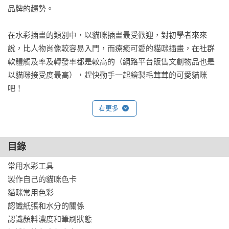
品牌的趨勢。

在水彩插畫的類別中，以貓咪插畫最受歡迎，對初學者來來
說，比人物肖像較容易入門，而療癒可愛的貓咪插畫，在社群
軟體觸及率及轉發率都是較高的（網路平台販售文創物品也是
以貓咪接受度最高），趕快動手一起繪製毛茸茸的可愛貓咪
吧！
看更多
目錄
常用水彩工具

製作自己的貓咪色卡

貓咪常用色彩

認識紙張和水分的關係

認識顏料濃度和筆刷狀態
