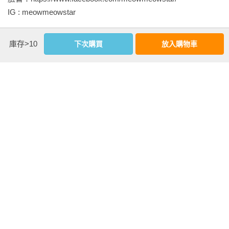
IG : meowmeowstar
庫存>10
下次購買
放入購物車
看更多
基本資料
作者：
喵星達
出版社：
創意市集
城邦書號：2AF138

ISBN：9789579199674

出版日期：2019-09-10

書系：
手感設計風
規格：平裝 / 全彩 / 144頁 / 20cm×20cm                
相關書籍