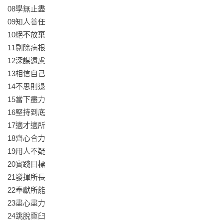
也可能是心酸酸的不等式，唯有成功到來的那一刻，我們才能
08學無止盡

回頭看清楚哪些特質成就了偉大，而哪些特質揮霍了時光。無
09知人善任

論如何，懷抱希望才能持續前進。

10絕不放棄

11剔除病根

成功從來就不是一蹴可及的事情。
12深謀遠慮

13相信自己

苦守機會是不夠的，機運加上才幹，才是邁向成功的不二組
14不思則退

合。

15當下盡力

16堅持到底

「成功」其實是一種抽象的定義，人人企盼成功，追求成功，
17適才適所

成功是這麼樣的近在眼前，彷彿他就存在於空氣中，隨手即可
18齊心合力

觸及，卻又無法佔有。在真正大而真實的「成功」來臨之前，
19用人不疑

你我都還是失敗者，成功絕非偶然，當然失敗也是，我們不妨
20實踐目標

先為自己儲備能量。本書整理了36則成功者不外傳的生存本
21發揮所長

領，每一章就像是一個提醒，也像是一道階梯，當你逐步爬
22奉獻所能

升，也代表著你的視野更寬廣，眼界也隨之打開，你所企盼的
23盡心盡力

成功，或許也將不同於你初時所追求的成功。
24跳脫窠臼
