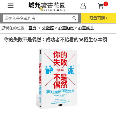
0
限量預購
您現在的位置：
首頁
＞
外版館
>
心靈勵志
>
心靈成長
你的失敗不是偶然：成功者不給看的36招生存本領