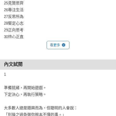
25見賢思齊

26專注生活

27反思所為

28堅定心志

29正向思考

30持心正直

31良善循環

看更多
32隨處快樂

33練習思考

34不忘夢想

內文試閱
35勇於創造

1

36累積經驗
準備就緒，再開始遊戲。

下定決心，再執行策略。

大多數人總是隨興而為，但聰明的人會說：

「別操之過急做你根本不懂的事。」
