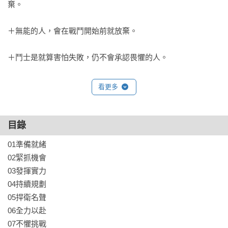
棄。

＋無能的人，會在戰鬥開始前就放棄。

＋鬥士是就算害怕失敗，仍不會承認畏懼的人。

＋勝利者是不喜歡「放棄」二字、所以比別人更努力的人。

看更多
你是哪類型的人呢？你值得成功了嗎？你擁有的特質或許成就
了你，也可能拖垮了你。透過本書，回頭檢視自己，你將能獲
目錄
得更細膩的視角，為自己的成功鋪路。

01準備就緒

02緊抓機會

成功人士的特質在於，看見從未有人看見的未來
03發揮實力

04持續規劃

「希望」對挖金礦者是最有價值的資產，因為他們眼前所及只
05捍衛名聲

是一大堆石頭而已。在經歷了不短的人生以後，我們都了解事
06全力以赴

情的成敗不單單是1+1的簡單公式，他可能是複雜的工業程式，
07不懼挑戰
