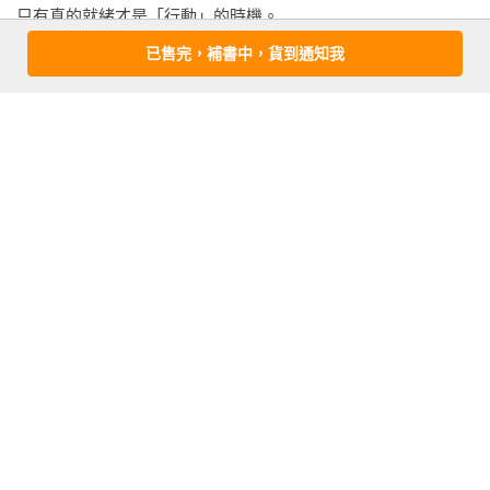
只有真的就緒才是「行動」的時機。

已售完，補書中，貨到通知我
準備好再開始。

在你確定自己準備好以前，不要貿然行動。

一趟旅程需要踏出第一步；

一段階梯需要走上第一階；

看更多
閱讀書本需要翻開第一頁；

而體驗生活需要我們嘗試體驗。

作者資料
即便我們是第一次，

丹榮‧皮昆(Damrong Pinkoon)
「我們也要在真的行動前做好準備。」

傑出的企業管理者以及商業策略講師，曾任職於泰國黑碳公共
有限公司（Thai Carbon Black Public Company Limited，Birla 
世界級運動員需要不斷練習，

Group from India）和神戶製鋼泰國分公司（Thai Escorp 
做好萬全準備，才敢參加各種比種。

Limited）。1999年創立Rester Massage Chair，利用求學及就
我們需要在一開始便做好準備。

職期間累積的經驗與技術，迅速成為高級座椅產業中最成功的
商人＋學生＋運動員＋音樂家都需要做好準備，
