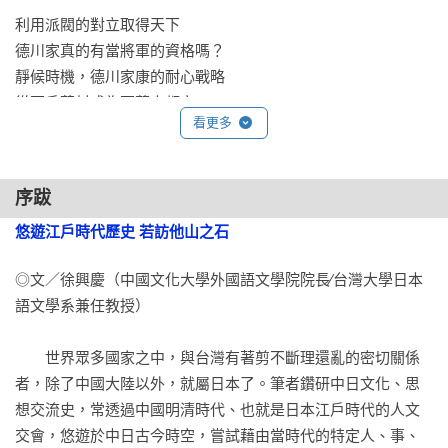
利用派閥的對立取得天下

德川家真的有當將軍的資格嗎？

靜候時機，德川家康的耐心戰略

從百戶荒村成為百萬人都市

看更多
歷經三代建造而成的龐大江戶城

統合兩百七十個小國的幕藩體制

如何管理不易駕馭的外樣大名

序跋
幕府的財源從何而來？

悠遊江戶時代歷史 若訪他山之石
宗氏偽造國書以和朝鮮恢復邦交

幕府讓琉球有如獨立國的理由

◎文／徐興慶（中國文化大學外國語文學院院長∕台灣大學日本
多達十萬的日本人走向海外的時代

語文學系兼任教授）

德川家康希望日西貿易的目的

豐臣家遭強行滅亡的悲劇

　　世界眾多國家之中，與台灣有著剪不斷理還亂的密切關係
者，除了中國大陸以外，就屬日本了。筆者鑽研中日文化、思
專欄 

想交流史，常透過中國明清時代、也就是日本江戶時代的人文
第二代將軍德川秀忠為政治家典範

交會，悠遊於中日古今時空，嘗試藉由當時代的特定人、事、
第三代將軍德川家光為何遲遲無後？
