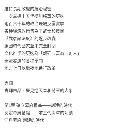
維持長期政權的統治秘密

一次掌握十五代德川將軍的更迭

兩百六十年的政治是場反覆實驗

各種經濟政策皆為了武士和農民

《武家諸法度》的逐步改變

鎖國時代國家並未完全封閉

文化推手的更迭為「朝廷→富商→町人」

急速發達的各種學問

地方上日以繼夜地進行改革

專欄

官拜四品，晉見過天皇和將軍的大象

第1章 確立幕府根基——創建的時代

奠定幕府基礎——前三代將軍的功績

江戶幕府 創建的時代
