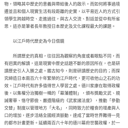
物，領略其中歷史的意義與帶給後人的啟示。而如何將事過境
遷並且和個人現實生活有段距離的史實，以平易近人的方式引
德川「御三家」為偶然形成？

領學生跨越時空、走進過往，與古人交流、對話並從中有所省
為安定政權逐一廢黜大名

思，這亦是筆者長年教授日本歷史及文化課程最大的課題。

規模盛大的參勤交替背後的祕密

鎖國時代庶民仍知道海外的事

　　以江戶時代歷史為今日借鏡

江戶時代的貨幣戰後仍在使用？

島原之亂起因於九州大名貧窮化

　　所謂歷史的真相，往往因為觀察的角度或着眼點不同，而
荷蘭人不走出出島也能生活

有迥異的解讀，這是現實中歷史話題不斷的原因所在，也是研
赤穗的劃時代製鹽技術

讀歷史引人入勝之處。鑑古知今，則是研讀歷史的目的；而探
多才藝術家本阿彌光悅的一生

究締造日本兩百六十年繁榮的江戶時代，更可收他山之石的功
由井正雪推翻幕府的龐大計畫

效。江戶時代有許多值得世人學習之處。德川家康在取得政權
後，以集權分治獨樹一幟的「幕藩體制」，頒布獎勵文武、規
第2章 全盛時期出現——繼承的時代

誡奢華、恪守節儉、嚴遵階級的《武家諸法度》，推動「參勤
從政權穩定到財政危機，幕府快速地淪落晦暗時代

交替」制度以管理地方「大名」，同時致力於糧食的增產與人
江戶幕府 繼承的時代

口的增加，逐步活絡全國經濟脈動，達成了當時世界難得一見
的都市計畫更新。延續兩百六十年的德川幕府世襲政權，於一
乾燥與強風的火災超過十萬人喪生
