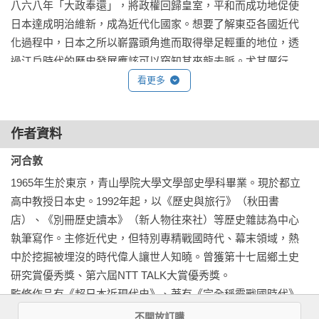
八六八年「大政奉還」，將政權回歸皇室，平和而成功地促使
江戶時代自來水系統已非常發達

日本達成明治維新，成為近代化國家。想要了解東亞各國近代
江戶初期完成的東、西迴航路

化過程中，日本之所以嶄露頭角進而取得舉足輕重的地位，透
菁英德川岡吉所帶來的惡政

過江戶時代的歷史發展應該可以窺知其來龍去脈。尤其厲行
與中國（明清）有巨額貿易往來

「鎖國政策」的江戶時代，為什麼能維繫其和平政權長達兩百
看更多
赤穗浪士事件的罪魁禍首是將軍？

六十年之久？德川幕府如何鞏固其權勢？凡此種種可能也都是
江戶和大阪富商的命運

現今為政者非常想釐清脈絡、究明真相的內容；而當中所透顯
作家守護神近松門左衛門的心願

作者資料
前人的無數智慧與歷史教訓，亦是今人能夠用以警惕的寶貴經
在京都功成名就的坂田藤十郎

驗。

勞苦將軍家宣的「正德之治」

河合敦
1965年生於東京，青山學院大學文學部史學科畢業。現於都立
　　切中肯綮的獨到之見有助迅速理解

第3章 時局動盪不安——改革的時代

高中教授日本史。1992年起，以《歷史與旅行》（秋田書
財政未見好轉，動盪不安的改革時代

店）、《別冊歷史讀本》（新人物往來社）等歷史雜誌為中心
　　本書作者河合敦先生是日本教授高中歷史極受歡迎的教
江戶幕府 改革的時代

執筆寫作。主修近代史，但特別專精戰國時代、幕末領域，熱
師，原因在於他將複雜深奧的史實，以簡單明瞭的圖解方式，
中於挖掘被埋沒的時代偉人讓世人知曉。曾獲第十七屆鄉土史
搭配饒富趣味的標題引出重點，加上淺顯易懂的描述，讓讀者
德川吉宗其實並非明君？

研究賞優秀獎、第六屆NTT TALK大賞優秀獎。

很自然地走進愉悅的閱讀、學習情境中。

德川吉宗恢復「日光社參」的目的

監修作品有《超日本近現代史》、著有《完全稱霸戰國時代》
德川宗春令人驚訝的《溫知政要》

（立風書房）、《忠臣藏完全剖析》（成美堂）。共同著作有
不開放訂購