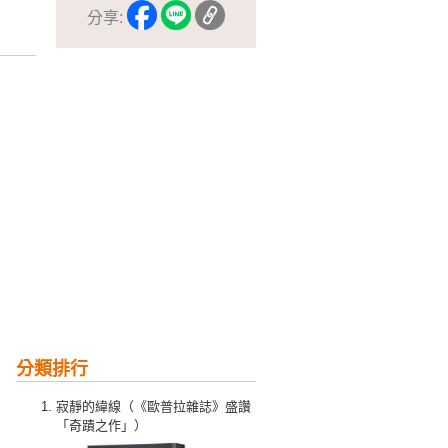
分享:
分類排行
寂靜的緯線（《歐普拉雜誌》盛讚
「奇蹟之作」）