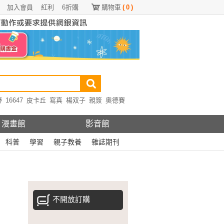
加入會員
紅利
6折購
購物車
(
0
)
野
16647
皮卡丘
寫真
楊双子
親簽
奧德賽
漫畫館
影音館
科普
學習
親子教養
雜誌期刊
不開放訂購