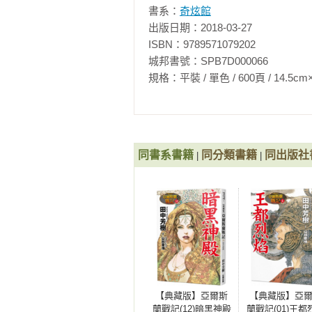
書系：
奇炫館
——《美麗魔物》作者卡蜜．嘉西亞
出版日期：2018-03-27

ISBN：9789571079202

「這本書確實與眾不同，令人驚駭又
城邦書號：SPB7D000066

——《哈比人》系列電影副導演安迪
規格：平裝 / 單色 / 600頁 / 14.5cm×21cm 
「一群新生代女性作家正在開創屬於
——《哈潑時尚》

「本書巧妙結合了喬治．歐威爾《動
同書系書籍
同分類書籍
同出版社
|
|
——《今日美國》

「媲美《飢餓遊戲》的出道作。」

——《愛爾蘭每日郵件》

「本書中，靈視者和人類並肩作戰
城》。」

——《美麗佳人》

【典藏版】亞爾斯
【典藏版】亞
蘭戰記(12)暗黑神殿
蘭戰記(01)王都