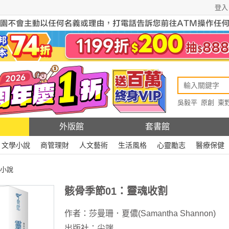
登入
吳毅平
原創
東
原創
Rewire
外版館
套書館
文學小說
商管理財
人文藝術
生活風格
心靈勵志
醫療保健
小說
骸骨季節01：靈魂收割
作者：
莎曼珊．夏儂(Samantha Shannon)
出版社：
尖端