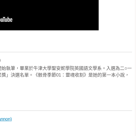
鉅作《魔戒三部曲》，宛如《飢餓遊戲》精采跌宕的劇情，

虐心愛戀，建構出《哈利波特》般讓人眼睛為之一亮、欲罷不能的
，作家的創造力無窮無盡，令人驚嘆。」

)
開始執筆，畢業於牛津大學聖安妮學院英國語文學系。入選為二○一
想家寫的小說，真想活在那樣的未來世界和主角一起行動、一起冒
星獎」決選名單。《骸骨季節01：靈魂收割》是她的第一本小說，
奇幻小說，但請小心！閱讀同時它極可能收割讀者的靈魂！」

nnon)
計的幻想世界。本系列絕對必讀！」
