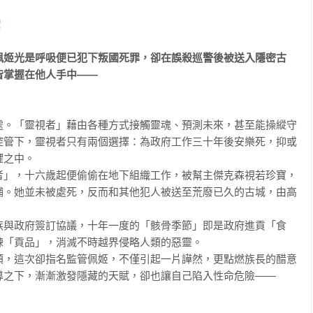
！
佩姬光是呼吸便已犯下叛國死罪，卻在誤殺巡警後被送入隱密古
皆掌握在他人手中——
處。「靈視者」藉由各種方式接觸靈魂、預測未來，甚至能操縱守
控管下，靈視者只有兩個選擇：為政府工作三十年後安樂死，抑或
之中。

者」，十六歲起便偷偷在地下組織工作，被幫主傑克森視若珍寶，
捕。她並未被處死，反而和其他犯人被送至荒廢已久的古城，由高
族與政府簽訂協議，十年一度的「骸骨季節」即是政府進貢「食
「貢品」，消滅不時越界侵略人類的惡靈。

類，這次卻指名監管佩姬，不僅引起一片譁然，更點燃族長的醋意
之下，漸漸激發隱藏的天賦，卻也讓自己陷入性命危險——
