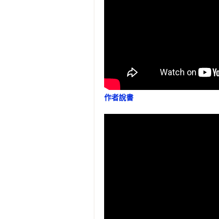
2001-2008 《哈利波特》系列

2008-2010 《暮光之城》系列

2012-2013 《飢餓遊戲》、《分歧者
2014-2015 《移動迷宮》、《生命
2016-2017 《怪獸與他們的產地
預約2018 ►《骸骨季節》系列◄

【各界熱情盛讚】
作者說書
◆ 小說家 倪采青、知名作家 銀
外媒一致盛讚：「J.K.羅琳接班人
◆ 銷售佳績：空降《紐約時報》暢銷
◆《哈利波特》原出版社以千萬台
希、波、土，以及中國大陸、泰國、
◆ 各大媒體爭相推薦：書單、泰唔士
SFX雜誌、華盛頓郵報、華爾街郵
◆ 電影改編計畫：《哈比人》系列
《X戰警》之福斯影業拍攝！
