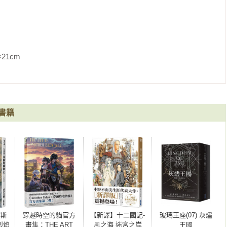


刺激。」

．瑟克斯

               
自己的奇幻世界，而帶頭打前鋒的就是莎曼珊．夏儂。」

物農莊》的政治暴政與托爾金《魔戒》帶有鄉村味道的神話。」

書籍
，與可怕的怪物及超級魔物戰鬥……本書是我們下一個《暮光之
爾斯
穿越時空的貓官方
【新譯】十二國記-
玻璃王座(07) 灰燼
烈焰
畫集：THE ART
風之海 迷宮之岸
王國