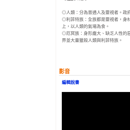
◎人類：分為普通人及靈視者。政府
◎利菲特族：全族都是靈視者，身
上，以人類的氣場為食。

◎厄冥族：身形龐大、缺乏人性的
界並大量獵殺人類與利菲特族。

【靈魂透視力（簡稱「靈視能力」）
◎占卜者（紫色氣場）：透過道具連
影音
◎占兆者（藍色氣場）：透過有機物
◎靈感者（綠色氣場）：透過被外靈
編輯說書
◎察覺者（黃色氣場）：對靈界更敏
◎守護者（橘色氣場）：對自身魂魄
◎復仇者（橘紅色氣場）：連接靈界
◎越空者（紅色氣場）：能影響自己
【十年來霸榜的歐美小說】