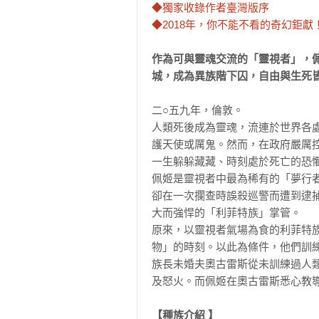
◆獨家收錄作者臺灣版序

◆2018年，你不能不看的奇幻鉅獻
作為可與靈魂交流的「靈視者」，
城，成為異族階下囚，自由與生死
二○五九年，倫敦。

人類死後成為靈魂，流連於世界各
護天使或厲鬼。然而，在政府嚴厲
一生躲躲藏藏、時刻處於死亡的恐懼
佩姬是靈視者中最為稀有的「夢行
卻在一次攔查時誤殺巡警而遭到逮
大而強悍的「利菲特族」掌管。

原來，以靈視者氣場為食的利菲特
物」的時刻。以此為條件，他們訓練
族長未婚夫奧古雷斯從未訓練過人
及怒火。而佩姬在奧古雷斯悉心教導
【種族介紹 】