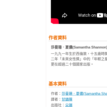
◆《骸骨季節》架構磅礡媲美史詩級
加上《暮光之城》扣人心弦的異族
全新奇幻世界！

【臺灣出版界驚嘆不已】
「驚人的龐大架構，革命的奇幻史詩
作者資料
——小說家　倪采青

莎曼珊．夏儂(Samantha Shannon
一九九一年生於西倫敦，十五歲時
「我愛死這部小說了，這是專為夢
二年「未來女性獎」中的「年輕之
險。」

更在超過二十個國家出版。
——知名作家　銀色快手

「（本書）是部值得反覆閱讀探討的
——知名作家　螺螄拜恩

基本資料
作者：
莎曼珊．夏儂(Samantha Sha
【國外各界佳評如潮】
譯者：
甘鎮隴
出版社：
尖端
「有別於任何故事，是黑暗而精心設