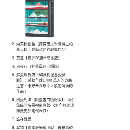
純真博物館（諾貝爾文學獎得主帕
慕克探究愛與執迷的經典作品）
惡意【獨步20週年紀念版】
白夜行（經典單冊回歸版）
解憂雜貨店【50萬冊紀念愛藏
版】：感動全球1,400 萬人的奇蹟
之書，東野圭吾最令人感動落淚的
作品！
烈愛對決【限量書口噴繪版】（現
象級同名電視劇原著小說 全球冰球
羅曼史狂潮代表作）
誰在說謊
本物【現象級暢銷小說，被譽為韓