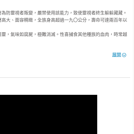
為防靈視者叛變，嚴禁使用該能力，致使靈視者終生躲躲藏藏。

材高大、面容精緻，全族身高超過一九〇公分，壽命可達兩百年以
惡靈，氣味如腐屍，極難消滅。性喜捕食其他種族的血肉，時常越
展開
簡介 】
接靈界，預測未來。

質連接靈界，預測未來。

附身連結靈界，可能反被外靈控制。

銳，甚至能引導靈魂物質。

控制力更強。

時，自身內部將產生變化，如夢境。

以外的靈魂，敏感度高於一般靈視者。
