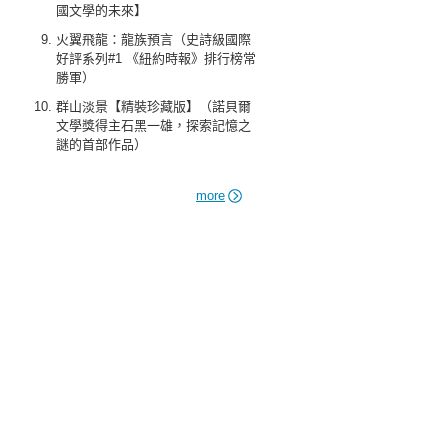
國文學的未來】
火翼飛龍：龍族預言（史詩級國際
好評系列#1 《紐約時報》排行榜常
勝軍）
群山淡景【精裝珍藏版】（諾貝爾
文學獎得主石黑一雄，探索記憶之
謎的首部作品）
more