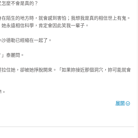
怎麼不會是真的？ 

生活轉入魔幻世界的關鍵點，往往發生在父母不在身邊，然後主角
魔血》是主角暫住到姑婆家、《吸血鬼的鬼氣》是闖入地下室的祕
身在陌生的地方時，就會感到害怕；我想我是真的相信世上有鬼。
異房間……等等。

她永遠相信科學，肯定會因此笑我一輩子。

異事件開始打斷平凡無趣的日常軌道，一段冒險展開了，一場你追
沙德勒已經縮在一起了。 

往對此毫無所悉，不知道自己的兒女在故事結束時，已經有所變
」泰麗問。 

在這個地方。在平凡無奇充滿壓力的青春期校園生活中，有那麼多
要拉住她，卻被她掙脫開來。「如果妳接近那個洞穴，妳可能就會
中困擾著我們，但這無法跟家長說，因為他們不能理解，他們看不
想像力所引發的鬼捉人遊戲，這些不滿被發洩，這些被學校所壓抑
 

展開
再那麼無聊，世界可以靠自己的力量改變。

還是什麼？」 

怪並不是那麼可怕，在史坦恩的小說中，也往往會有主角最後拯救
斷了。 

惡鬼，而比較像誤闖人類世界的外星人……這也是青少年的焦慮，
他們起了雞皮疙瘩!!
，拉著弟弟妹妹準備離開。 
