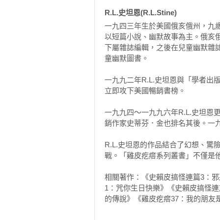
到燈塔。

能安全地化險為夷。這樣的冒險犯難
R.L.史坦恩(R.L.Stine)
　　我跑回別墅，推開厚重的木門
一九四三年生於美國俄亥俄州，九
　　本系列作品被譯為三十二種語
板時，就會發出嘎吱嘎吱的響聲，而
以短篇小說、幽默故事為主。俄亥俄州立
紀錄，廣受世界各地孩子的喜愛。
下屬雜誌編輯，之後在兒童幽默雜誌
編輯工作，讓他對兒童心理和兒童
童幽默圖書。

　　泰麗也跟著進來。「他們在嗎？
他們戰慄。

一九九二年R.L.史坦恩與「學者出
　　「我想不在吧！」我四處張望
　　我們誠摯地希望臺灣的孩子也
立即攻下美國暢銷書榜。

房。

藉由這套融合驚險恐怖與滑稽幽默
一九九四～一九九六年R.L.史坦恩
二歲孩子的閱讀興趣，從而建立他們
　　廚房旁邊是一間舊儲藏室，我
銷作家史蒂芬．金也排名其後。一九
泰麗的；從儲藏室正上方，得通過
　　現在，我們一起繫好安全帶，放
的小樓梯下去，就是後院。 

R.L.史坦恩的作品結合了幻想、
戰。「雞皮疙瘩系列叢書」不僅是他
【專文推薦】戰慄娛人的鬼故事
　　泰麗走到窗戶邊。「他們在這裡
相關著作：《史賴皮搞怪連篇3：邪
◎文／廖卓成（國立臺北教育大學語
1：咒你生日快樂》《史賴皮搞怪連
　　我看到布萊德正在摘番茄，愛葛
的傳說》《雞皮疙瘩37：我的朋友
　　這套書很適合愛看鬼故事的讀者
靈》《雞皮疙瘩35：鬼鋼琴》《雞
　　我們爭先恐後的衝進院子。「