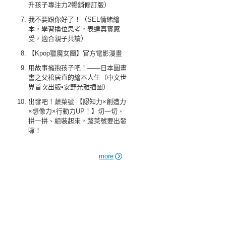
升孩子專注力2暢銷修訂版）
我不要跟你好了！（SEL情緒繪
本，學習換位思考，表達真實感
受，適合親子共讀）
【Kpop獵魔女團】官方電影漫畫
用故事擁抱孩子吧！——日本圖畫
書之父松居直的繪本人生（中文世
界首次出版•安野光雅插圖）
出發吧！蔬菜號 【認知力×創造力
×想像力×行動力UP！】切一切、
拼一拼、組裝起來，蔬菜號要出發
囉！
more