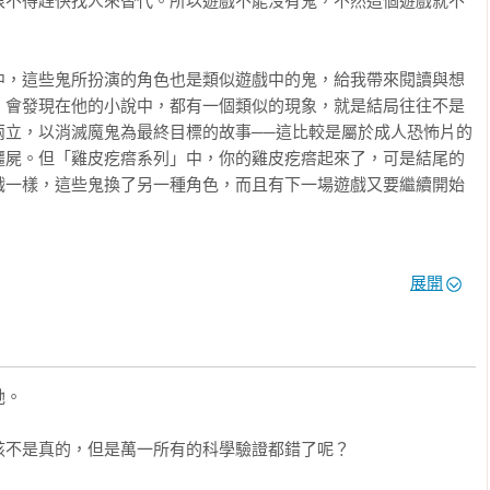
恨不得趕快找人來替代。所以遊戲不能沒有鬼，不然這個遊戲就不
瘩起來了，可是結尾的時候，鬼並不是死了，……而且有下一場遊
臺北藝術大學戲劇系兼任助理教授）

中，這些鬼所扮演的角色也是類似遊戲中的鬼，給我帶來閱讀與想
，會發現在他的小說中，都有一個類似的現象，就是結局往往不是
味，熱鬧誇張是趣味，刺激驚悚也是趣味。

兩立，以消滅魔鬼為最終目標的故事──這比較是屬於成人恐怖片的
與創作系兒童文學教授）

殭屍。但「雞皮疙瘩系列」中，你的雞皮疙瘩起來了，可是結尾的
戲一樣，這些鬼換了另一種角色，而且有下一場遊戲又要繼續開始
是「雞皮疙瘩系列」。

lishers Weekly）編輯）

對故事結局說太多，但各位看完小說時，可以再回想我在這裡說
我的孩子，希望他（她）像我一樣喜歡！

展開
戲之間，的確有類似性。

大多為青少年，他們在生活中碰到的問題，如搬家面對新環境、男
都在故事過程一一碰觸。「雞皮疙瘩系列」令人愛不釋手的原因，
到一半，你會感覺到，故事的重點不知不覺地從這些鬼怪轉移到那
 

不是重點，重點是被追的過程中，一些青少年生活中的苦悶，也被
。所以你會在某種程度感受到，這本書的內容是在講你，在講你的
不是真的，但是萬一所有的科學驗證都錯了呢？

是把這些青春期的事件給激化了。
