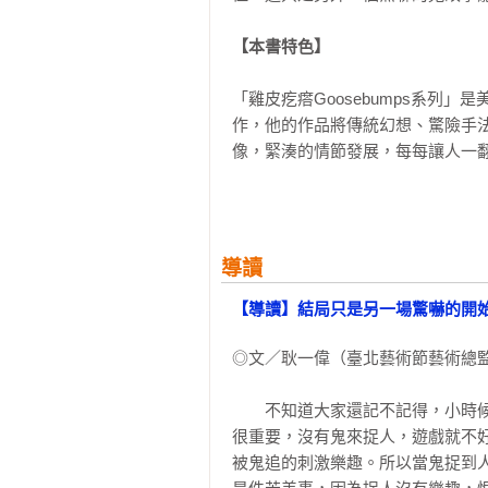
【本書特色】
「雞皮疙瘩Goosebumps系列」是
作，他的作品將傳統幻想、驚險手
像，緊湊的情節發展，每每讓人一翻
「雞皮疙瘩系列」是對孩子們想像
到書本閱讀的奇蹟。

導讀
【好評推薦】
【導讀】結局只是另一場驚嚇的開
何飛鵬（城邦媒體集團首席執行長）
◎文／耿一偉（臺北藝術節藝術總監
張國立（作家）

耿一偉（臺北藝術大學與臺灣藝術大
　　不知道大家還記不記得，小時
游珮芸（台東大學兒童文學研究所所
很重要，沒有鬼來捉人，遊戲就不
廖卓成（國立臺北教育大學語文與創
被鬼追的刺激樂趣。所以當鬼捉到