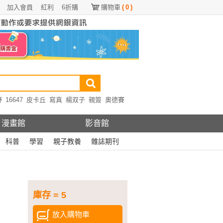
加入會員
紅利
6折購
購物車
(
0
)
野
16647
皮卡丘
寫真
楊双子
親簽
奧德賽
漫畫館
影音館
科普
學習
親子教養
雜誌期刊
庫存 = 5
放入購物車