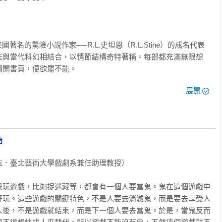
美國著名的驚險小說作家──R.L.史坦恩（R.L.Stine）的成名代表
法與當代科幻相結合，以情節結構奇特著稱。每部都充滿無限想
開書頁，便欲罷不能。

展開
力極限的挑戰，創造了將孩子們從諸多當代感官刺激的誘惑中拉回
始


．臺北藝術大學戲劇系兼任助理教授）

學戲劇系兼任助理教授）

候玩遊戲，比如捉迷藏等，都會有一個人要當鬼。鬼在這個遊戲中
長）

好玩。這些遊戲的關鍵特色，不是人要去消滅鬼，而是要去享受人
作學系 兒童文學教授）

人後，不是遊戲就結束，而是下一個人要去當鬼。於是，當鬼反而