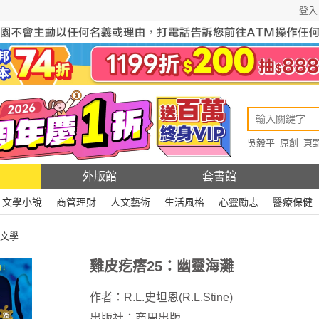
登入
吳毅平
原創
東
原創
Rewire
外版館
套書館
文學小說
商管理財
人文藝術
生活風格
心靈勵志
醫療保健
文學
雞皮疙瘩25：幽靈海灘
作者：
R.L.史坦恩(R.L.Stine)
出版社：
商周出版