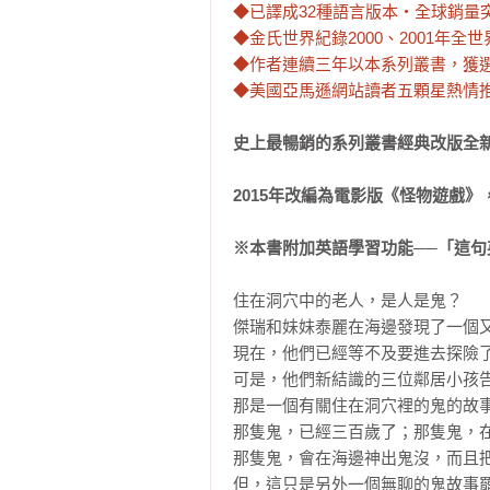
◆已譯成32種語言版本‧全球銷量突
◆金氏世界紀錄2000、2001年全
◆作者連續三年以本系列叢書，獲選為
◆美國亞馬遜網站讀者五顆星熱情
史上最暢銷的系列叢書經典改版全新
2015年改編為電影版《怪物遊戲》
※本書附加英語學習功能──「這
住在洞穴中的老人，是人是鬼？

傑瑞和妹妹泰麗在海邊發現了一個又
現在，他們已經等不及要進去探險了
可是，他們新結識的三位鄰居小孩告
那是一個有關住在洞穴裡的鬼的故事
那隻鬼，已經三百歲了；那隻鬼，在
那隻鬼，會在海邊神出鬼沒，而且把
但，這只是另外一個無聊的鬼故事罷