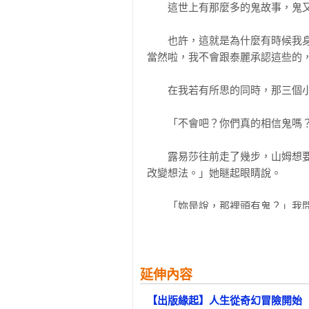
　　這世上有那麼多的鬼故事，鬼又
　　另一個有趣的現象，是從日常
闖入不熟識空間的時候──比如《
　　也許，這就是為什麼有時候我
道、《我的新家是鬼屋》是新家的詭
當然啦，我不會跟泰麗承認這些的，
　　因為誤闖這些空間，奇怪的靈
　　在我若有所思的同時，那三個小
我跑的遊戲開始進行，而父母們往
化，變得更負責任，更勇敢。

　　「不會吧？你們真的相信鬼嗎？
　　「雞皮疙瘩系列」的意義，也
　　露易莎往前走了幾步，山姆想
不快樂、有那麼多鬼怪現象在生活
改變想法。」她瞇起眼睛說。 

到我們看到的。但透過閱讀，透過
的精力被釋放了。

　　「妳是說，那裡頭有鬼？」我問。
　　幸好有這些鬼怪的陪伴，日子不
　　「它們都做些什麼？晚上跑出來
　　終究，在青少年的世界裡，鬼
　　路易莎想開口回應，但是被山姆打
延伸內容
了這些鬼怪的情形，彷彿他們不是
【出版緣起】人生從奇幻冒險開始
他們正準備降臨成人世界，這件事讓
　　「我們現在得走了。」他說完後