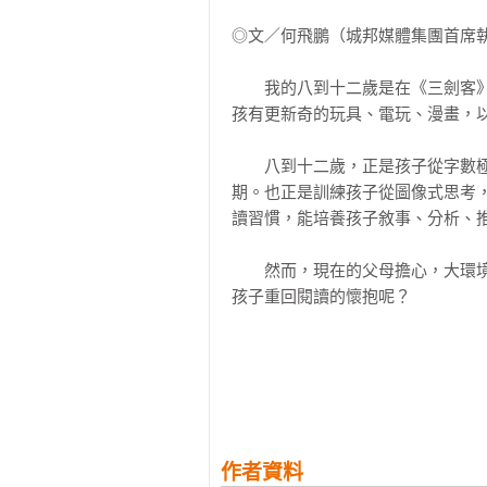
◎文／何飛鵬（城邦媒體集團首席執
　　「嘿，等等！」我叫道，「我們
　　我的八到十二歲是在《三劍客
　　他們趕忙離開了，我還聽見山姆
孩有更新奇的玩具、電玩、漫畫，以
　　就這樣，他們消失在海邊。 

　　八到十二歲，正是孩子從字數
期。也正是訓練孩子從圖像式思考
　　接著，我們又聽到從洞穴裡傳來
讀習慣，能培養孩子敘事、分析、推
　　泰麗瞪著我。 

　　然而，現在的父母擔心，大環
孩子重回閱讀的懷抱呢？

　　「那是風！」我說。我真的不相
　　全球銷售三億五千萬冊的「雞
　　「我們何不問布萊德和愛葛莎有
生的！

　　「好主意！」泰麗說。雖然她現
　　無論是校園怪奇傳說、墓地探
怪物、精靈、傀儡相遇過招，這些
　　布萊德和愛葛莎的別墅距離洞
作者資料
營造出一個個讓孩子們縱橫馳騁的