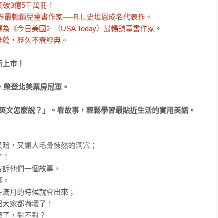
破3億5千萬冊！

世界最暢銷兒童書作家──R.L.史坦恩成名代表作。

《今日美國》（USA Today）最暢銷童書作家。

推薦，歷久不衰經典。
上市！

，榮登北美票房冠軍。

句英文怎麼說？」。看故事，輕鬆學習最貼近生活的實用美語。
暗，又讓人毛骨悚然的洞穴；

！

訴他們一個故事，

。

滿月的時候就會出來；

大家都嚇壞了！

了，對不對？
