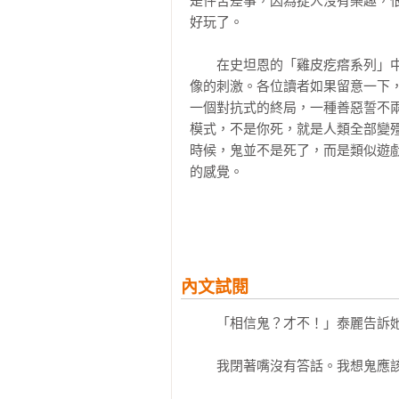
是件苦差事，因為捉人沒有樂趣，
「雞皮疙瘩系列」中，你的雞皮疙
好玩了。

戲又要繼續開始的感覺。

──耿一偉（臺北藝術節藝術總監/
　　在史坦恩的「雞皮疙瘩系列」
像的刺激。各位讀者如果留意一下
文學的趣味不止一端，莞爾會心是趣
一個對抗式的終局，一種善惡誓不
──廖卓成（國立臺北教育大學語文
模式，不是你死，就是人類全部變
時候，鬼並不是死了，而是類似遊
我們榜單上前27本改版平裝書全都
的感覺。

──黛安娜．羅巴克（《出版人周刊》（Pub
　　礙於閱讀的樂趣，我無法在此
我小時候就很愛這套書，現在我買給
的，就知道，「雞皮疙瘩系列」跟遊
──全球讀者共同感想
　　換另一個角度來看，這些主角
內文試閱
生女生的尷尬期、霸凌、友誼等，
也在於表面上好像主角是鬼，但讀
　　「相信鬼？才不！」泰麗告訴她。
些被追的青少年身上，鬼可不可怕
突顯放大，甚至在故事中被解決了
　　我閉著嘴沒有答話。我想鬼應該
生活，在講你的世界，鬼的出現，只