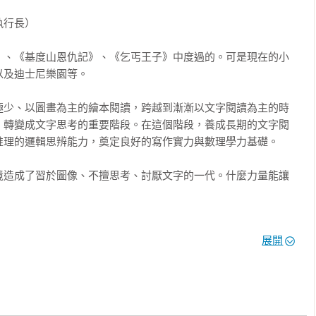
行長）

想聽聽鬼的事情。」 

》、《基度山恩仇記》、《乞丐王子》中度過的。可是現在的小
大聲喝斥露易莎。我猜是因為她提到了鬼，所以山姆很生氣吧！ 

及迪士尼樂園等。

極少、以圖畫為主的繪本閱讀，跨越到漸漸以文字閱讀為主的時
，轉變成文字思考的重要階段。在這個階段，養成長期的文字閱
那又長又低沉的鳴叫聲。 

理的邏輯思辨能力，奠定良好的寫作實力與數理學力基礎。

境造成了習於圖像、不擅思考、討厭文字的一代。什麼力量能讓
信，泰麗也一樣。 

皮疙瘩系列叢書」，正是為了滿足此一年齡層的孩子的需求而誕
關洞穴的事？」我提議。 

展開
在看起來有些害怕。

險、鬼屋驚魂，或是與木乃伊、外星人、幽靈、吸血鬼、殭屍、
孩子們的腦袋裡經常出現的角色或想像，經由作者的生花妙筆，
穴只有幾步路，位置大概是在松樹林邊的最高點，往外看就可以看
魔幻時空、光怪陸離的神奇異界，經歷各種危急險難，最終卻又