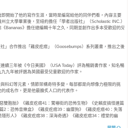
，無論男孩女孩，無不拍案稱奇、心怡神醉！

，往起居室裡瞧。這房子已經很老舊了，舊到每次我走過下陷的地
歲即開始了他的寫作生涯，當時是編寫給他的同伴們看，內容主要
言版本，並在全球數十個國家出版，創下了出版史上多項的輝煌
且天花板又很低，低到只要我踮起腳尖，就會碰到天花板。

大學畢業後，至紐約擔任「學者出版社」（Scholastic INC.）
作者史坦恩表示，這套作品之所以成功，是因為多年的兒童雜誌
《Bananas》擔任總編輯十年之久，同期並創作出多本受歡迎的兒
閱讀需求有了深刻理解——他知道什麼能逗兒童發笑，什麼能使
」

版社」合作推出「雞皮疙瘩」（Goosebumps）系列叢書，推出之後
。我們進到屋裡，經過老舊的沙發和石造的壁爐，來到狹窄的廚
能和世界上其他的孩子一樣，有更豐富多元的閱讀選擇。更希望
於一爐，情節緊湊又緊張的「雞皮疙瘩系列叢書」，重拾八到十
更連續三年被《今日美國》（USA Today）評為暢銷書作家，知名暢
的閱讀習慣，擁有一個快樂學習的童年。

就睡那裡。二樓有兩間房間，一間是布萊德和愛葛莎的，另一間是
九九年被評選為英國最受兒童歡迎的作家。

一條窄到幾乎要用爬的走廊，才到得了泰麗房間。從泰麗房間後面
膽體驗前所未有的驚異奇航吧！

驚險與科幻等元素，情節架構奇特多變，每部都是向想像力極限的挑
的成名作，更是他最膾炙人口的代表作。

！」她說，「在庭院裡！」

惡雙胞胎》《雞皮疙瘩41：驚嚇街的恐怖生物》《史賴皮搞怪連篇
文與創作系兒童文學教授）

篇2：恐怖音樂盒》《雞皮疙瘩39：幽靈狗》《雞皮疙瘩40：失落
莎正把衣服晾到曬衣架上。

是隱形人》《雞皮疙瘩38：深海奇遇》《雞皮疙瘩34：禮堂的幽
。

皮疙瘩36：妖獸森林》《雞皮疙瘩31：冷湖魔咒》《雞皮疙瘩32：
你們兩個跑哪兒去啦？」愛葛莎問我們。她和布萊德的頭髮已經白
展開