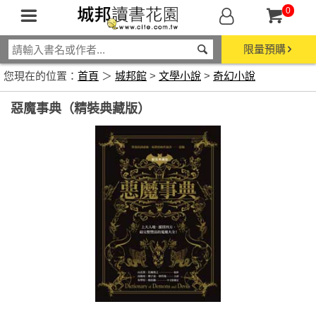
0
限量預購
您現在的位置：
首頁
＞
城邦館
>
文學小說
>
奇幻小說
惡魔事典（精裝典藏版）