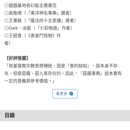
◎遊戲基地奇幻板主喬書亞

◎高詹燦（「東洋神名事典」譯者）

◎王書銘（「魔法的十五堂課」譯者）

◎Dark‧淡藍（「七彩物語」作者）

◎王經意（《勇者鬥怪物》作
者）　　　　　　　　　　　　　　　　　

【好評推薦】
「依基督教宗教思想傳統，惡是『善的缺知』，惡本身不存
在，但是惡魔、惡人是存在的。因此，『惡魔事典』這本書有
一定的意義與參考價值。」

──陳德光（比利時魯汶大學宗教學博士、神學博士；輔大宗教
看更多
研究所教授；專長領域：神祕主義研究）

「總攬全世界的惡魔，真是太詳盡了!! 我至今從未見過羅列惡魔
目錄
如此豐富的書。被介紹的惡魔們應當也會在地獄裡滿心喜悅才
是。」
