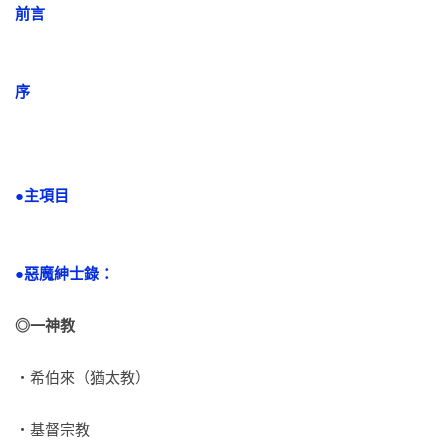
──永井豪（《惡魔人啟示錄》作者，日本漫畫大師）

前言
「宛如進入魔王們的勾魂禁地，令人嘆為觀止！」

──銀色快手（詩人、妖怪評論家）

序
「《惡魔事典》為帶領國內奇幻工具書風潮的先行者，考據詳
實資料豐富，是撰寫小說與遊戲設計的最佳參考資料。」

──吳宜潔（奇幻修士會）

●主項目
「神明不全是正氣凜然，惡魔也不盡是十惡不赦。看過此書，
你將了解神與魔只有一線之隔。」

●惡魔紳士錄：
──高詹燦（《東洋神名事典》譯者）

◎一神教
「鉅細靡遺的惡魔索引、圖鑑與小百科，即便只有隻字片語的
線索或靈感，也能讓你快速汲取超量惡魔能源的絕佳工具書與
‧希伯來（猶太教）
創作參考書！」

──Dark‧淡藍（「七彩物語」作者；第二屆第三波奇幻文學獎
‧基督宗教