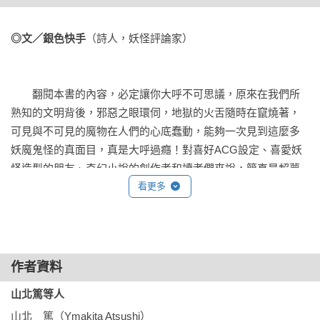
‧希臘，羅馬
‧塞爾特
◎文／銀色快手
（詩人，妖怪評論家）
‧北歐
　　翻閱本書的內容，必定讓你大呼不可思議，原來在我們所
‧東歐，斯拉夫
熟知的文明背後，邪惡之眼環伺，地獄的火舌隨時在竄燒著，
可見與不可見的魔物在人們的心底蠢動，能夠一次見到這麼多
‧芬蘭
妖魔鬼怪的真面目，真是大呼過癮！對喜好ACG設定、喜愛妖
怪造型的朋友、奇幻小說的創作者和讀者們來說，簡直是超夢
‧西伯利亞
幻的萬用工具書，每當我下筆時腸枯思竭的時候，就會把這本
看更多
書找出來查閱，立即文思泉湧！
‧歐洲諸神話
‧印度
　　孕育萬物的大自然，同時具有創造與破壞的力量，讓人們
作者資料
心生敬畏，才會產生祟拜的心理，進行塑造了諸神的形象。於
山北篤等人
‧印度尼西亞
是乎，威脅人類生存的魔物，必定被視為妖異除之而後快。存
山北　篤（Ymakita Atsushi）

在於自然界「善的力量」具象化，就是人們所膜拜的神明；而