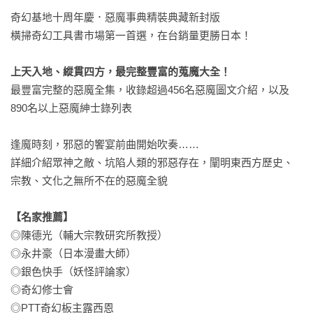
奇幻基地十周年慶．惡魔事典精裝典藏新封版

橫掃奇幻工具書市場第一首選，在台銷量更勝日本！

上天入地、縱貫四方，最完整豐富的蒐魔大全！
最豐富完整的惡魔全集，收錄超過456名惡魔圖文介紹，以及
890名以上惡魔紳士錄列表

逢魔時刻，邪惡的饗宴前曲開始吹奏……

詳細介紹眾神之敵、坑陷人類的邪惡存在，闡明東西方歷史、
宗教、文化之無所不在的惡魔全貌

【名家推薦】
◎陳德光（輔大宗教研究所教授）

◎永井豪（日本漫畫大師）

◎銀色快手（妖怪評論家）

◎奇幻修士會

◎PTT奇幻板主露西恩
