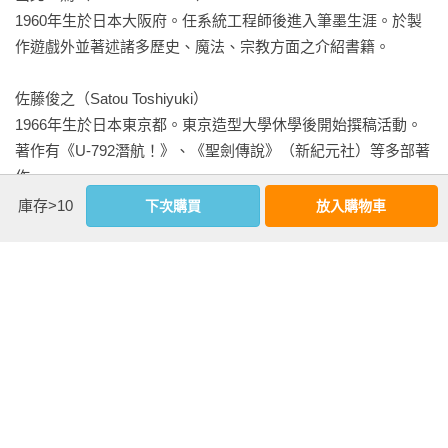
1960年生於日本大阪府。任系統工程師後進入筆墨生涯。於製
‧中國
存在於自然界「惡的力量」是眾神之敵，惡魔的觀念於焉誕
作遊戲外並著述諸多歷史、魔法、宗教方面之介紹書籍。 

生。這是基於「善惡二元論」所提出來的論點，無論是東方的
‧朝鮮半島
印度教或是西方的基督教皆以此為奠基。聖經的啟示錄上寫
佐藤俊之（Satou Toshiyuki）

著：惡魔是墮落到人間的天使，主宰著黑暗勢力，阻止人類和
1966年生於日本東京都。東京造型大學休學後開始撰稿活動。
‧日本
上帝溝通，無所不用其極，在他們心中妖魔鬼怪等同於「反基
著作有《U-792潛航！》、《聖劍傳說》（新紀元社）等多部著
督」的力量。我始終相信這世界存在著光明與黑暗的力量，無
作。 

‧東洋諸神話（東亞）
時無刻不是天翻地覆地進行著角力和鬥爭，挑戰人類的智慧與
意志力。一旦擁有了這部惡魔事典，所有躲藏在黑暗之中的邪
庫存>10
下次購買
放入購物車
桂　令夫（Katsura Norio）

‧北美
1968年生於日本福岡縣。主要著作有《伊斯蘭的幻想世界》
（新紀元社）、《日德最後戰爭》；主要譯作有《深夜三流俗
‧馬雅
劣電影來襲！》等。 

‧阿茲特克
司馬炳介（Shiba Heisuke）

1964年生於日本東京都。自由作家。主要的活動文類為神話與
‧巫毒教
奇幻方面。 

‧印加，祕魯