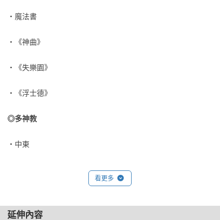
首獎得主）
‧魔法書
‧《神曲》
‧《失樂園》
‧《浮士德》
◎多神教
‧中東
‧非洲
看更多
‧埃及
延伸內容