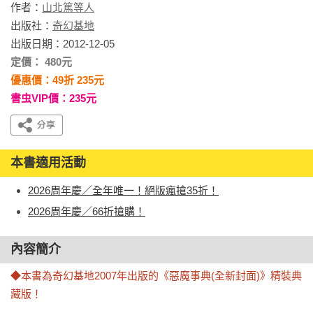
作者：
山北篤等人
出版社：
奇幻基地
出版日期：2012-12-05
定價： 480元
優惠價：49折 235元
書虫VIP價：235元
本書適用活動
2026周年慶／全年唯一！絕版瘋搶35折！
2026周年慶／66折搶購！
內容簡介
◆本書為奇幻基地2007年出版的《惡魔事典(全新封面)》精裝典
藏版！