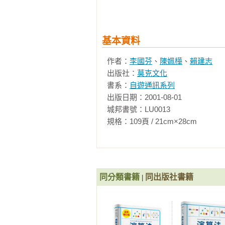
基本資料
作者：
李國芬
、
陳姵樺
、
賴建志
出版社：
莫克文化
書系：
自遊通訊系列
出版日期：2001-08-01

城邦書號：LU0013

規格：109頁 / 21cm×28cm              
同分類書籍
同出版社書籍
|