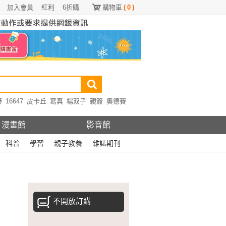
加入會員
紅利
6折購
購物車
(
0
)
野
16647
皮卡丘
寫真
楊双子
親簽
奧德賽
漫畫館
影音館
科普
學習
親子教養
雜誌期刊
不開放訂購