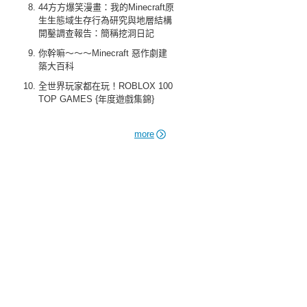
44方方爆笑漫畫：我的Minecraft原
生生態域生存行為研究與地層結構
開鑿調查報告：簡稱挖洞日記
你幹嘛～～～Minecraft 惡作劇建
築大百科
全世界玩家都在玩！ROBLOX 100
TOP GAMES {年度遊戲集錦}
more