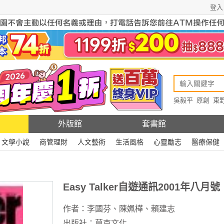
登入
吳毅平
原創
東
原創
Rewire
外版館
套書館
文學小說
商管理財
人文藝術
生活風格
心靈勵志
醫療保健
Easy Talker自遊通訊2001年八月號
作者：
李國芬
、
陳姵樺
、
賴建志
出版社：
莫克文化