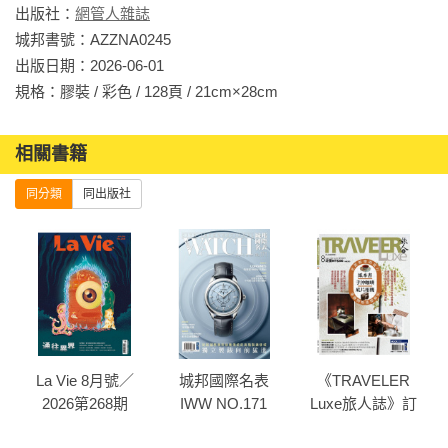
數位員工融入開發週期　內建治理加速軟體交付

出版社：
網管人雜誌
城邦書號：AZZNA0245

【深度學習】

出版日期：2026-06-01

從安裝到設定一次搞懂　微軟提供IT維運好幫手

規格：膠裝 / 彩色 / 128頁 / 21cm×28cm                
從零建置SCOM 2025　跨平台系統集中監控管理

相關書籍
【技術論壇】

主控台高效率後續易維運　告別Prism Element逐台調度

同分類
同出版社
設定Prism Central組態　集中管Nutanix超融合叢集

LM Studio補足生成模型盲區　Ragas評分量化AI品質

企業AI導入可信RAG架構　查資料再答消弭幻覺(上)

【名家專欄】

資料保護攸關網路韌性

6
La Vie 8月號／
城邦國際名表
《TRAVELER
金融AI技術轉型安全先行

2026第268期
IWW NO.171
Luxe旅人誌》訂
可信任AI從開發流程開始

閱30期 新訂戶加