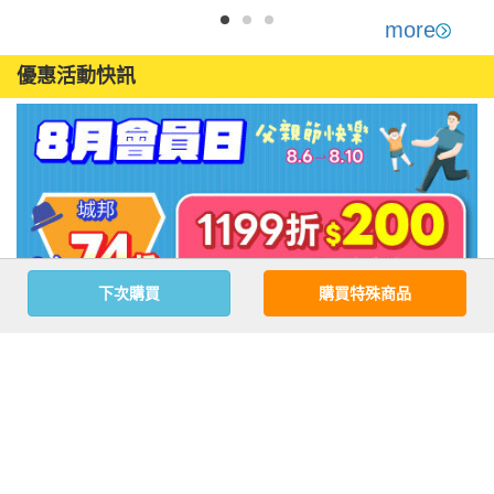
贈1期／續訂戶加
以資料韌性迎戰量子威脅

贈2期 享好禮《出
more
AI重塑企業儲存策略

發！首爾自助旅
檔案無毒化守護供應鏈

優惠活動快訊
行2024-2025─一
看就懂 旅遊圖解
【產業趨勢】

Step by Step+出
傳統運算將與量子長期共存　後量子治理從資產盤點起步

發!京阪神自助旅
量子運算邁向實用化　企業亟需建立長效治理

行2023-2024：一
看就懂旅遊圖解
Step by Step》書
氣冷GPU搭配CPU浸沒冷卻　打造AI研發永續基礎

籍
聯發科啟用研發資料中心　高算力支援未來成長

下次購買
購買特殊商品
從靜態合規轉向動態韌性　第三方風險管理成焦點

資安治理思維大轉型　供應鏈安全韌性受關注

注意事項
混合雲防護缺口擴大　企業須明確規範主動防禦

若有任何購書問題，請參考
FAQ
雲原生安全越做越複雜　DevSecOps自動化正夯

花園快訊
︱
FAQ
︱
大量團購
︱
隱私權政策
︱
防詐騙提醒
地緣衝突常態化顛覆IT布局　技術自主/軟硬體解耦降風險
