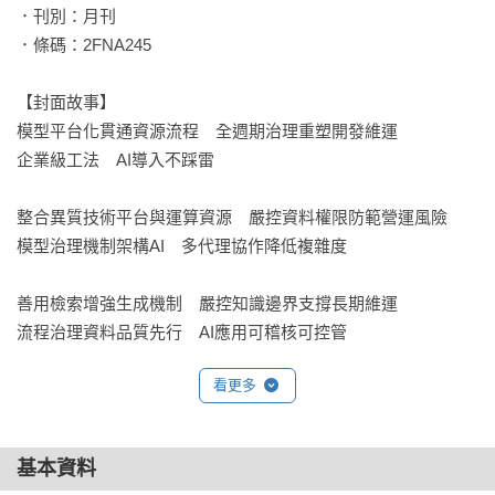
．刊別：月刊

．條碼：2FNA245

【封面故事】

模型平台化貫通資源流程　全週期治理重塑開發維運

企業級工法　AI導入不踩雷

整合異質技術平台與運算資源　嚴控資料權限防範營運風險

模型治理機制架構AI　多代理協作降低複雜度

善用檢索增強生成機制　嚴控知識邊界支撐長期維運

流程治理資料品質先行　AI應用可稽核可控管

看更多
整合異質GPU資源　強化推論服務與生命週期

AI基礎架構升級　模型治理成上線關鍵

基本資料
多代理人協作優化SDLC　減輕技術債銜接技能斷層
