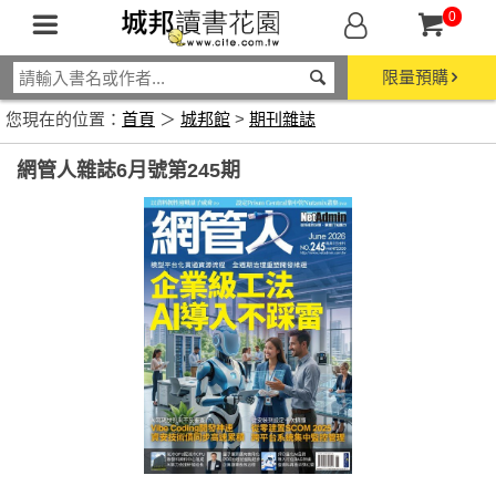
0
限量預購
您現在的位置：
首頁
＞
城邦館
>
期刊雜誌
網管人雜誌6月號第245期