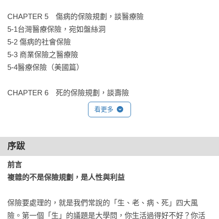
CHAPTER 5　傷病的保險規劃，談醫療險

5-1台灣醫療保險，宛如盤絲洞

5-2 傷病的社會保險     

5-3 商業保險之醫療險   

5-4醫療保險（美國篇）  

CHAPTER 6　死的保險規劃，談壽險

6-1台灣常見的壽險與規劃    

看更多
6-2壽險的種類（美國篇）    

6-3終身壽險（美國篇）     

6-4慎選保險公司之法（美國篇）   

序跋
6-5彈性保險（美國篇）     

前言

6-6投資型保險（美國篇）   

複雜的不是保險規劃，是人性與利益
CHAPTER 7　其他重要保險的2個重點打擊

保險要處理的，就是我們常說的「生、老、病、死」四大風
險。第一個「生」的議題是大學問，你生活過得好不好？你活