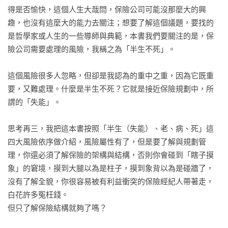
CHAPTER 8　人生各階段保險規劃重點打擊

得是否愉快，這個人生大哉問，保險公司可能沒那麼大的興
8-1專家，不要專門騙人家   

趣，也沒有這麼大的能力去關注；想要了解這個議題，要找的
8-2 保險規劃核心精神     

是哲學家或人生的一些導師與典範，本書我們要關注的是，保
8-3人生各階段保險規劃重點打擊   

險公司需要處理的風險，我稱之為「半生不死」。

第三篇　保險哲學與預防醫學

這個風險很多人忽略，但卻是我認為的重中之重，因為它既重
要，又難處理。什麼是半生不死？它就是接近保險規劃中，所
CHAPTER 9　顛覆思維，保險跟你想的不一樣

謂的「失能」。

9-1 買保險，見林也見樹

9-2 再看三個人生故事的保險規劃哲學   

思考再三，我把這本書按照「半生（失能）、老、病、死」這
9-3 台灣投保人常犯的十大錯誤    

四大風險依序做介紹，風險屬性有了，但是要了解與規劃管
9-4保險規劃的十大要領     

理，你還必須了解保險的架構與結構，否則你會碰到「瞎子摸
9-5給保險經紀人的一封信    

象」的窘境，摸到大腿以為是柱子，摸到象背以為是碰牆了，
沒有了解全貌，你很容易被有利益衝突的保險經紀人帶著走，
CHAPTER 10　寫在最後，談預防醫學的重要

白花許多冤枉錢。

10-1如果時光倒流，大S救得回來嗎？   

但只了解保險結構就夠了嗎？

10-2醫師不是天使，談良醫與好病人   

10-3我心目中最理想的醫療保險