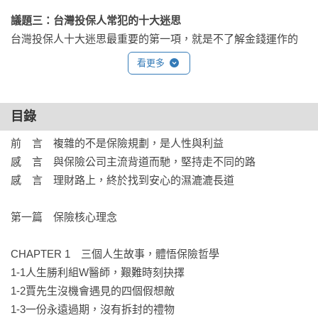
議題三：台灣投保人常犯的十大迷思
台灣投保人十大迷思最重要的第一項，就是不了解金錢運作的
法則，也不了解保險是整體理財的一環節，需要全方位考量。
看更多
最根本有效的，就是及早打造「可以應付各種風險，而且是多
項來源的資產製造器」。

目錄
議題四：保險經紀人如何創造雙贏
前　言　複雜的不是保險規劃，是人性與利益  

身為專業的保險經紀人，卻只能引導客戶購買公司力推的產
感　言　與保險公司主流背道而馳，堅持走不同的路 

品，來達到業績目標嗎？保險公司開發的任何一項產品，都有
感　言　理財路上，終於找到安心的濕漉漉長道  

適用的族群與對象，找到你的目標客戶族群，以需求分析為重
要基礎，那就是金礦之所在！
第一篇　保險核心理念

CHAPTER 1　三個人生故事，體悟保險哲學

1-1人生勝利組W醫師，艱難時刻抉擇

1-2賈先生沒機會遇見的四個假想敵

1-3一份永遠過期，沒有拆封的禮物
