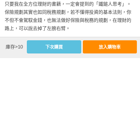
只要我在全方位理財的書籍，一定會提到的「鐵鎚人思考」。
保險規劃其實也如同稅務規劃，若不懂得投資的基本法則，你
不但不會駕馭金錢，也無法做好保險與稅務的規劃，在理財的
路上，可以說去掉了左膀右臂。

所以本書還是會觸及投資的幾個重要法則，「複利」是重中之
庫存>10
下次購買
放入購物車
重的觀念，我常說：「若不了解複利，這個愛因斯坦口中的世
界第八大奇蹟，你的理財不會有奇蹟。」

因為你根本還沒有換上有錢人的腦袋，沒有那個腦袋，怎麼可
能有那個結果？

連巴菲特每年股東年會，對著這麼多全球優秀的基金管理者或
投資管理者，最少在大會上講過三次複利，可見這個議題和觀
念的重要性。

看更多
這本書要再談複利，我傷腦筋的是如何找到不重複的故事。各
位，現在可以想見，寫書有多麼不容易，要有內容又要故事不
內文試閱