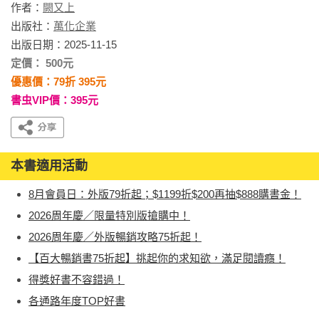
作者：
闕又上
出版社：
萬化企業
出版日期：2025-11-15
定價： 500元
優惠價：79折 395元
書虫VIP價：395元
本書適用活動
8月會員日：外版79折起；$1199折$200再抽$888購書金！
2026周年慶／限量特別版搶購中！
2026周年慶／外版暢銷攻略75折起！
【百大暢銷書75折起】挑起你的求知欲，滿足閱讀癮！
得獎好書不容錯過！
各通路年度TOP好書