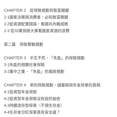
CHAPTER 2　從保險規劃到致富關鍵

2-1國家決策與消費者，必知致富關鍵

2-2從資源配置錯誤，看國共內戰成敗

2-3 從32萬保險大軍看國家資源的浪費

第二篇　保險實戰規劃

CHAPTER 3　半生不死，「失能」的保險規劃

3-1失能的相關社會保險

3-2重中之重，「失能」的風險規劃

CHAPTER 4　老的保險規劃，儲蓄險與年金保單的真相

4-1投資型年金保險

4-2投資型年金保險沒有說的祕密

4-3持續滾存型保單（不領生存金）

4-4生存金分紅保單真有安全感？
