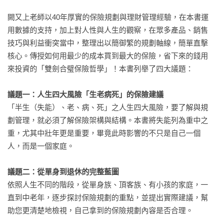
闕又上老師以40年厚實的保險規劃與理財管理經驗，在本書運
用數據的支持，加上對人性與人生的觀察，在眾多產品、銷售
技巧與利益衝突當中，整理出以簡御繁的規劃軸線，簡單直擊
核心。傳授如何用最少的成本買到最大的保險，省下來的錢用
來投資的「雙劍合璧保險哲學」！本書列舉了四大議題：

議題一：人生四大風險「生老病死」的保險建議
「半生（失能）、老、病、死」之人生四大風險，要了解與規
劃管理，就必須了解保險架構與結構。本書將失能列為重中之
重，尤其中壯年更是重要，畢竟此時影響的不只是自己一個
人，而是一個家庭。

議題二：從單身到退休的完整藍圖
依照人生不同的階段，從單身族、頂客族、有小孩的家庭，一
直到中老年，逐步探討保險規劃的重點，並提出實際建議，幫
助您更清楚地檢視，自己拿到的保險規劃內容是否合理。
