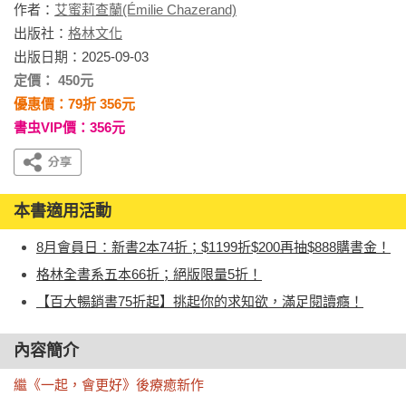
作者：
艾蜜莉查蘭(Émilie Chazerand)
出版社：
格林文化
出版日期：2025-09-03
定價： 450元
優惠價：79折 356元
書虫VIP價：356元
本書適用活動
8月會員日：新書2本74折；$1199折$200再抽$888購書金！
格林全書系五本66折；絕版限量5折！
【百大暢銷書75折起】挑起你的求知欲，滿足閱讀癮！
內容簡介
繼《一起，會更好》後療癒新作
