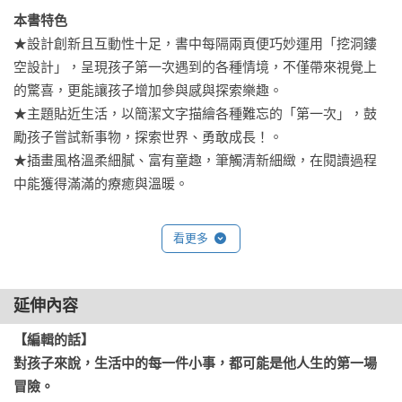
本書特色
★設計創新且互動性十足，書中每隔兩頁便巧妙運用「挖洞鏤
空設計」，呈現孩子第一次遇到的各種情境，不僅帶來視覺上
的驚喜，更能讓孩子增加參與感與探索樂趣。

★主題貼近生活，以簡潔文字描繪各種難忘的「第一次」，鼓
勵孩子嘗試新事物，探索世界、勇敢成長！。

★插畫風格溫柔細膩、富有童趣，筆觸清新細緻，在閱讀過程
中能獲得滿滿的療癒與溫暖。

＊本書有注音
看更多
延伸內容
【編輯的話】
對孩子來說，生活中的每一件小事，都可能是他人生的第一場
冒險。