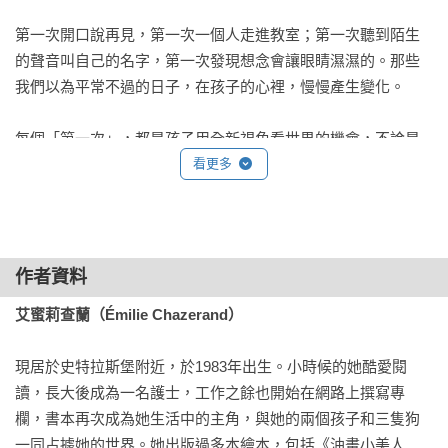
第一次開口說再見，第一次一個人走進教室；第一次聽到陌生
的聲音叫自己的名字，第一次發現想念會讓眼睛濕濕的。那些
我們以為平常不過的日子，在孩子的心裡，慢慢產生變化。

每個「第一次」，都是孩子用全新視角看世界的機會，不論是
期待、害怕，還是快樂、興奮。本書溫柔捕捉了各種「第一
看更多
次」的瞬間，陪孩子看看自己正在經歷的事，也陪他們發現：
原來，自己正在一點一滴地長大。

透過簡單的語句與細緻的畫面，《第一次，真特別！》讓孩子
作者資料
在閱讀中看見各種特別的第一次，學會認識每一種情緒。這不
艾蜜莉查蘭（Émilie Chazerand）
只是一本讓孩子鼓起勇氣、探索世界的書，也溫柔的提醒、告
訴孩子，他正在經歷的每個「第一次」，都很珍貴。
現居於史特拉斯堡附近，於1983年出生。小時候的她酷愛閱
讀，長大後成為一名護士，工作之餘也開始在網路上撰寫專
欄，書本再次成為她生活中的主角，與她的兩個孩子和三隻狗
一同占據她的世界。她出版過多本繪本，包括《油畫小美人