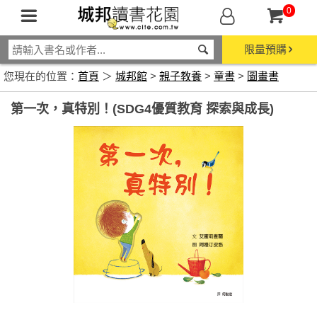
0
限量預購
您現在的位置：
首頁
＞
城邦館
>
親子教養
>
童書
>
圖畫書
第一次，真特別！(SDG4優質教育 探索與成長)