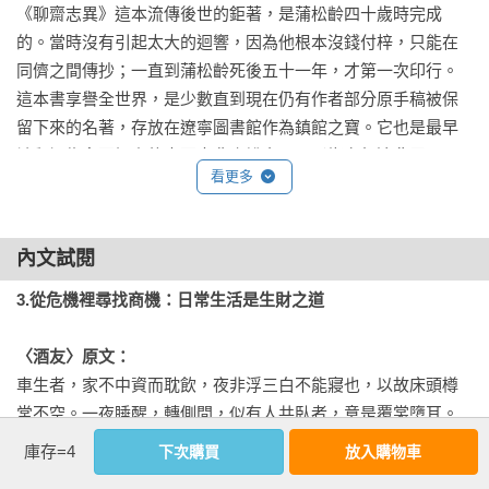
《聊齋志異》這本流傳後世的鉅著，是蒲松齡四十歲時完成
的。當時沒有引起太大的迴響，因為他根本沒錢付梓，只能在
同儕之間傳抄；一直到蒲松齡死後五十一年，才第一次印行。
這本書享譽全世界，是少數直到現在仍有作者部分原手稿被保
留下來的名著，存放在遼寧圖書館作為鎮館之寶。它也是最早
被翻譯為多國語言的中國古典小說之一，影響力無遠弗屆。

看更多
這些榮光都跟蒲松齡失意的一生有著緊密相連的關係，但他無
緣得見。

內文試閱
我在重讀這本名著時突然想到：除了藉由那些光怪陸離的超現
3.從危機裡尋找商機：日常生活是生財之道
實情節來一吐心中不得志的怨氣之外，蒲先生還有沒有可以告
訴後人的其他觀點？其實他的父親蒲槃也曾因為仕途不順而棄
〈酒友〉原文：
儒從商，生意做得有聲有色，我相信蒲松齡小時候是擁有過好
車生者，家不中資而耽飲，夜非浮三白不能寢也，以故床頭樽
日子的。後來家道中落，生活由奢入儉，這個轉折也反映在他
常不空。一夜睡醒，轉側間，似有人共臥者，意是覆裳墮耳。
的作品當中（例如〈宮夢弼），這些商人面對的種種順境、逆
摸之，則茸茸有物，似貓而巨；燭之，狐也，酣醉而大臥。視
庫存=4
下次購買
放入購物車
境，必然在他成長的過程中，留下了不可磨滅的影響。

其瓶，則空矣。因笑曰：「此我酒友也。」不忍驚，覆衣加