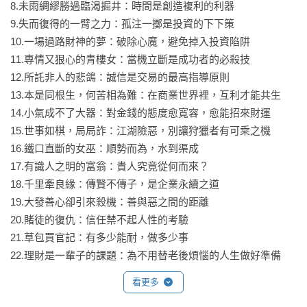
8.未雨綢繆勝過臨渴掘井：時間是創造複利的利器

9.失而復得的一臂之力：孤注一擲是投資的下下策

10.一場過路財神的夢：破除心魔，避免掉入投資陷阱

11.專情又狠心的青樓女：當機立斷是成功者的必殺技

12.所託非人的悲鴿：誠信是交易的最高指導原則

13.本是同根生，何苦相為難：在商業世界裡，互利才能共生

14.小氣成不了大器：對金錢的態度愈寬容，愈能招來財運

15.世事如棋，局局詐：江湖險惡，別讓狩獵者有可乘之機

16.鐵口直斷的女巫：順勢而為，水到渠成

17.有識人之明的富翁：貴人究竟從何而來？

18.千里牽良緣：傳賢不傳子，是企業永續之道

19.大發善心卻引來殺機：善與惡之間的距離

20.賭徒的復仇：信任禁不起人性的考驗

21.草包買官記：有多少能耐，做多少事

22.理財是一輩子的課題：為不用替老後煩惱的人生做好準備
看更多