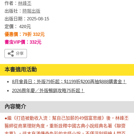
作者：
林峰丕
出版社：
時報出版
出版日期：2025-08-15
定價： 420元
優惠價：79折 332元
書虫VIP價：332元
本書適用活動
8月會員日：外版79折起；$1199折$200再抽$888購書金！
2026周年慶／外版暢銷攻略75折起！
內容簡介
●繼《打造被動收入流：幫自己加薪的49個富思維》後，林峰丕
醫師從商業理財角度，重新詮釋中國古典小說經典名著《聊齋
志異》。這本充滿傳奇色彩的志怪小說，不僅深刻描繪人間百