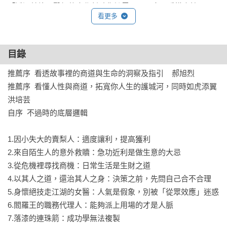
「透過林峰丕醫師的大作幫助你撥雲見日，真正看懂人性、了
看更多
解自己和商業邏輯。你能獲得的最基本好處是不再輕易上當、
反覆受騙，拓寬你人生的護城河；然而，更好的運用是豐富你
的商業思維，改寫你的職涯與人生，創業時也能如虎添翼。 」                                                  

目錄
——臨床心理師  洪培芸
推薦序  看透故事裡的商道與生命的洞察及指引    郝旭烈

推薦序  看懂人性與商道，拓寬你人生的護城河，同時如虎添翼   
洪培芸

自序  不過時的底層邏輯

1.因小失大的賣梨人：適度讓利，提高獲利

2.來自陌生人的意外救贖：急功近利是做生意的大忌

3.從危機裡尋找商機：日常生活是生財之道

4.以其人之道，還治其人之身：決策之前，先問自己合不合理

5.身懷絕技走江湖的女醫：人氣是假象，別被「從眾效應」迷惑 

6.閻羅王的職務代理人：能夠派上用場的才是人脈

7.落漆的連珠箭：成功學無法複製
