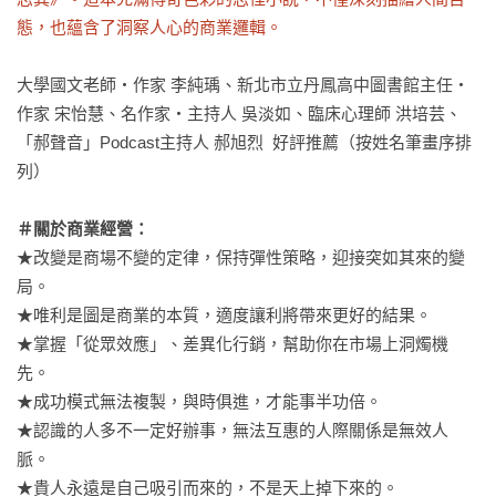
態，也蘊含了洞察人心的商業邏輯。
大學國文老師‧作家 李純瑀、新北市立丹鳳高中圖書館主任‧
作家 宋怡慧、名作家‧主持人 吳淡如、臨床心理師 洪培芸、
「郝聲音」Podcast主持人 郝旭烈  好評推薦（按姓名筆畫序排
列） 

＃關於商業經營：
★改變是商場不變的定律，保持彈性策略，迎接突如其來的變
局。

★唯利是圖是商業的本質，適度讓利將帶來更好的結果。

★掌握「從眾效應」、差異化行銷，幫助你在市場上洞燭機
先。

★成功模式無法複製，與時俱進，才能事半功倍。

★認識的人多不一定好辦事，無法互惠的人際關係是無效人
脈。

★貴人永遠是自己吸引而來的，不是天上掉下來的。
