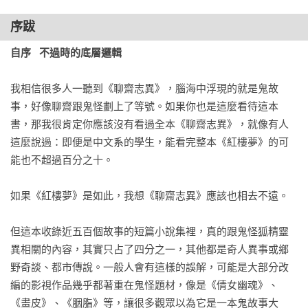
序跋
自序   不過時的底層邏輯
我相信很多人一聽到《聊齋志異》，腦海中浮現的就是鬼故
事，好像聊齋跟鬼怪劃上了等號。如果你也是這麼看待這本
書，那我很肯定你應該沒有看過全本《聊齋志異》，就像有人
這麼說過：即便是中文系的學生，能看完整本《紅樓夢》的可
能也不超過百分之十。

如果《紅樓夢》是如此，我想《聊齋志異》應該也相去不遠。

但這本收錄近五百個故事的短篇小說集裡，真的跟鬼怪狐精靈
異相關的內容，其實只占了四分之一，其他都是奇人異事或鄉
野奇談、都市傳說。一般人會有這樣的誤解，可能是大部分改
編的影視作品幾乎都著重在鬼怪題材，像是《倩女幽魂》、
《畫皮》、《胭脂》等，讓很多觀眾以為它是一本鬼故事大