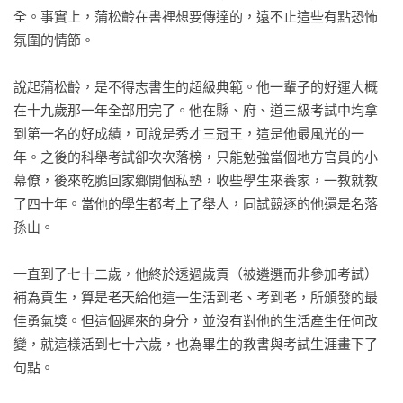
全。事實上，蒲松齡在書裡想要傳達的，遠不止這些有點恐怖
氛圍的情節。

說起蒲松齡，是不得志書生的超級典範。他一輩子的好運大概
在十九歲那一年全部用完了。他在縣、府、道三級考試中均拿
到第一名的好成績，可說是秀才三冠王，這是他最風光的一
年。之後的科舉考試卻次次落榜，只能勉強當個地方官員的小
幕僚，後來乾脆回家鄉開個私塾，收些學生來養家，一教就教
了四十年。當他的學生都考上了舉人，同試競逐的他還是名落
孫山。

一直到了七十二歲，他終於透過歲貢（被遴選而非參加考試）
補為貢生，算是老天給他這一生活到老、考到老，所頒發的最
佳勇氣獎。但這個遲來的身分，並沒有對他的生活產生任何改
變，就這樣活到七十六歲，也為畢生的教書與考試生涯畫下了
句點。
