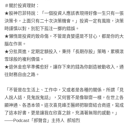
＃關於投資理財：

★股神巴菲特說：「一個投資人應該表現得好像一生只有一張
決策卡，上面只有二十次決策機會。」投資一定有風險，決策
時謹慎以對，別犯下孤注一擲的錯誤。

★懶惰是投資的致命傷，不管是貪婪還是不甘心，都是你的大
腦在作祟。

★分批買進，定期定額投入，秉持「長期存股」策略，累積滾
雪球般的複利價值。

★退休金愈早準備愈好，讓存下來的錢為你創造被動收入，通
往財務自由之路。

「不管是在生活上、工作中，又或者是各種的關係，所謂「見
人說人話，見鬼說鬼話」，又何嘗不是像聊齋一樣，在世上各
顯神通、各憑本領。這次喜見峰丕醫師把聊齋結合商道，寫成
了這本好書，更是讓我在欣喜之餘，充滿著無限的感動。」

——Podcast「郝聲音」主持人  郝旭烈
