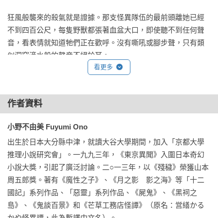
狂風般襲來的殺氣就是證據。那支怪異隊伍的最前頭離她已經
不到四百公尺，每隻野獸都張著血盆大口，即使聽不到任何聲
音，看表情就知道牠們正在歡呼。沒有嘶吼或腳步聲，只有類
似洞窟滴水般的聲音不絕於耳。

看更多
她瞪大眼睛，注視著奔來的身影。

──一旦牠們來到這裡，我就會被殺掉。

作者資料
雖然她這麼想，但她動都動不了。即使她覺得自己恐怕會被撕
裂、被啃食，身體卻完全動彈不得。就算動得了，她也無處可
小野不由美 Fuyumi Ono
逃，而且也無力對抗。

出生於日本大分縣中津，就讀大谷大學期間，加入「京都大學
她感到全身血液都在逆流，聲音簡直清晰可聞，聽起來非常像
推理小說研究會」。一九九三年，《東京異聞》入圍日本奇幻
浪濤聲。

小說大獎，引起了廣泛討論。二○一三年，以《殘穢》榮獲山本
在她的注視下，隊伍的距離拉近到三百公尺。

周五郎獎。著有《魔性之子》、《月之影　影之海》等「十二
國記」系列作品、「惡靈」系列作品、《屍鬼》、《黑祠之
陽子猛然坐起。

島》、《鬼談百景》和《芒草工務店怪譚》（原名：営繕かる
汗水流過太陽穴，眼睛又酸又澀。她驚慌地眨眼幾次，然後深
かや怪異譚，此為暫譯中文名）。