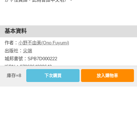
深地嘆氣。

「是夢……」

把話說出口是因為她想要確認。若不慎重確認、清楚地告訴自
基本資料
己，她就無法安心。

「我是在作夢。」

作者：
小野不由美(Ono Fuyumi)
只不過是一個夢。就算這個夢近來持續了一整個月。

出版社：
尖端
城邦書號：SPB7D000222

陽子慢慢搖頭。因為拉上了厚厚的窗簾，房間裡非常暗。她拉
ISBN：9786264032643

近枕邊的鬧鐘一看，還不到該起床的時間。身體好沉重。手腳
出版日期：2025-03-20

庫存=8
下次購買
放入購物車
的動作有些不聽使喚，彷彿被黏住似的。

譯者：
落花天涯
她第一次做那個夢大約是在一個月前。

繪者：
山田章博
書系：
奇炫館
起初只有一片黑暗。她獨自佇立在漆黑之中，唯獨聽得見尖細
規格：膠裝 / 單色 / 280頁 / 14.5cm×21cm                
空蕩的滴水聲。她非常不安，怕得想逃走，卻沒辦法移動。

看更多
黑暗中出現火紅的光芒，是在相同的夢境持續了三天之後。夢
裡的陽子知道光芒中會跑出可怕的東西。只不過是黑暗中有