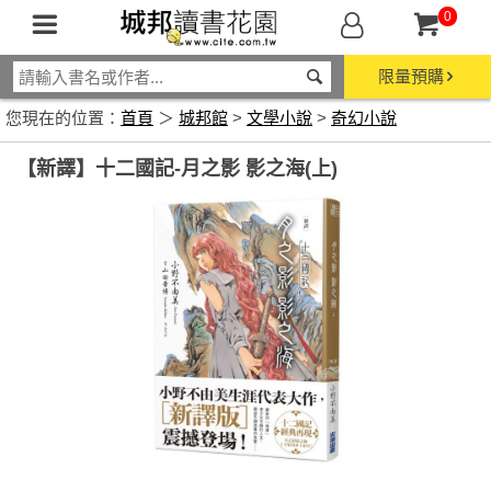
0
限量預購
您現在的位置：
首頁
＞
城邦館
>
文學小說
>
奇幻小說
【新譯】十二國記-月之影 影之海(上)