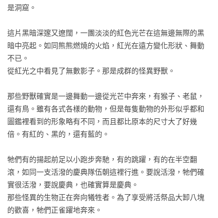
為跨時代的經典大作！

是洞窟。

★2013年登上日本亞馬遜最佳女性小說榜前10名！

★2013年已出版新裝版系列作共9本，全數進入日本亞馬遜2013
這片黑暗深邃又遼闊，一團淡淡的紅色光芒在這無邊無際的黑
年最佳女性小說榜前30名！新舊版《十二國記》系列作相加，
暗中亮起。如同熊熊燃燒的火焰，紅光在遠方變化形狀、舞動
前50名一共上榜13本！

不已。

★精美設計，巧思連發，特別收錄專家《魔界都市》、《吸血
從紅光之中看見了無數影子。那是成群的怪異野獸。

鬼獵人》作者菊地秀行解說！

★2024年日本X超熱門討論小說，問世三十年後仍不可輕易錯過
那些野獸確實是一邊舞動一邊從光芒中奔來，有猴子、老鼠，
的日系奇幻經典大作！
還有鳥。雖有各式各樣的動物，但是每隻動物的外形似乎都和
圖鑑裡看到的形象略有不同，而且都比原本的尺寸大了好幾
倍。有紅的、黑的，還有藍的。

牠們有的揚起前足以小跑步奔馳，有的跳躍，有的在半空翻
滾，如同一支活潑的慶典隊伍朝這裡行進。要說活潑，牠們確
實很活潑，要說慶典，也確實算是慶典。

那些怪異的生物正在奔向犧牲者。為了享受將活祭品大卸八塊
的歡喜，牠們正雀躍地奔來。
