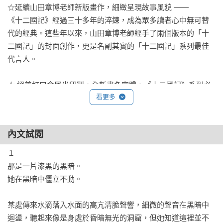
☆延續山田章博老師新版畫作，細緻呈現故事風貌 ——

《十二國記》經過三十多年的淬鍊，成為眾多讀者心中無可替
代的經典。這些年以來，山田章博老師經手了兩個版本的「十
二國記」的封面創作，更是名副其實的「十二國記」系列最佳
代言人。

☆ 絕美虹口金屬光印製，全新書名字體，《十二國記》系列必
看更多
備收藏款 ——

採用絕美虹口金屬光特色印製，彰顯磅礡大器的故事劇情。並
延續《十二國記》特色雲紋，蒐集全系列，一同拼組《十二國
內文試閱
記》世界全貌。

１

【《十二國記》歷史事件簿】

那是一片漆黑的黑暗。

她在黑暗中僵立不動。

★1991年出版首部小說《十二國記-魔性之子》，開啟《十二國
記》輝煌時代！

某處傳來水滴落入水面的高亢清脆聲響，細微的聲音在黑暗中
★2002年在眾讀者引頸期盼中達成首次動畫化，時至今日更成
迴盪，聽起來像是身處於昏暗無光的洞窟，但她知道這裡並不