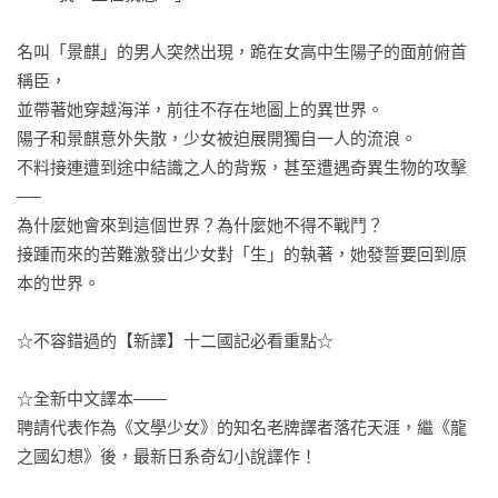
名叫「景麒」的男人突然出現，跪在女高中生陽子的面前俯首
稱臣，

並帶著她穿越海洋，前往不存在地圖上的異世界。

陽子和景麒意外失散，少女被迫展開獨自一人的流浪。

不料接連遭到途中結識之人的背叛，甚至遭遇奇異生物的攻擊
──

為什麼她會來到這個世界？為什麼她不得不戰鬥？

接踵而來的苦難激發出少女對「生」的執著，她發誓要回到原
本的世界。

☆不容錯過的【新譯】十二國記必看重點☆

☆全新中文譯本——

聘請代表作為《文學少女》的知名老牌譯者落花天涯，繼《龍
之國幻想》後，最新日系奇幻小說譯作！
