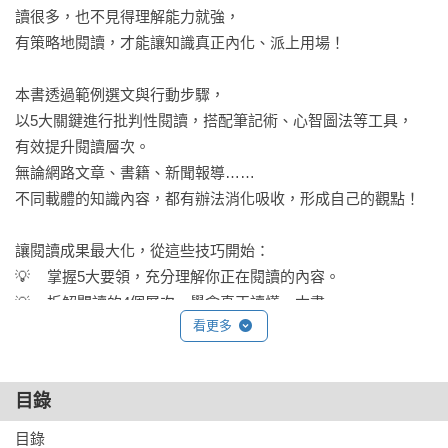
讀很多，也不見得理解能力就強，

有策略地閱讀，才能讓知識真正內化、派上用場！

本書透過範例選文與行動步驟，

以5大關鍵進行批判性閱讀，搭配筆記術、心智圖法等工具，

有效提升閱讀層次。

無論網路文章、書籍、新聞報導……

不同載體的知識內容，都有辦法消化吸收，形成自己的觀點！

讓閱讀成果最大化，從這些技巧開始：

💡	掌握5大要領，充分理解你正在閱讀的內容。

💡	拆解閱讀的4個層次，學會真正讀懂一本書。

看更多
💡	書籍、網路文章、時事報導等等，多元內容都適用的閱讀
技巧。

💡	善於分析的讀者，必須牢記及回答的4大問題。

目錄
💡	5大原則，有效評估內容是否值得閱讀。

💡	3大輸出技巧，學會在閱讀新資訊時，加深記憶。

目錄
