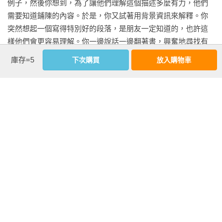
例子，然後你想到，為了讓他們理解這個描述多麼有力，他們
方法學會了，閱讀就輕鬆了

需要知道鋪陳的內容。於是，你又試著用背景資訊來解釋。你
一旦你掌握了這些步驟，在去圖書館或要買書的時候，自然而
突然想起一個寫得特別好的段落，是朋友一定知道的，也許這
然就能上手。然後下定決心，透過讀得更多、讀得更好，來獲
樣他們會更容易理解。你一邊說話一邊翻著書，興奮地尋找有
得啟發。

助於他們理解的部分，結果他們的興致漸漸消退。

庫存=5
下次購買
放入購物車
「是喔，聽起來確實不錯……大概吧。」你會聽到他們意興闌
特別收錄　英文閱讀特訓練習

珊地說。你感到失望，為什麼他們就無法理解？為什麼你不能
結語　 掌握好工具，讓閱讀成果清晰可見

解釋一下那本書有多好？最後你只能說：「那……你應該讀一
參考資料
讀，真的很精彩！」

這種情況可能比許多人願意承認的，還更常發生。或者，也許
你剛讀完一本書，覺得作者還可以寫得更好，但你無法準確地
說出這種感覺背後的確切原因。在某些情況下，你可能會讀到
複雜的觀點或概念，並發現它非常適合拿來與同事討論，但你
就是無法很好地解釋這個觀點，以至於對話無法進行下去。

看更多
你是否一直想成為了解經濟、政治、哲學和心理學的知識分
子？你是否曾好奇地想閱讀，並充分理解孔子、康德或西蒙．
波娃的理論？你想知道人類最偉大的思想家是如何思考和創
作者資料
作，並體會到書籍就是一睹這些人內心世界的窗口嗎？ 
