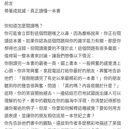
程」。

前言　

帶著成就感，真正讀懂一本書

第7章

「輸出」，是最強的記憶術

你知道怎麼閱讀嗎？

分享資訊是理解和記住所讀內容的絕佳方式。而且，想與他人
你可能會立即對這個問題嗤之以鼻，因為嚴格說來，你正在閱
分享和討論事情的心，也會讓你更有動力去記住讀過的內容。

讀這本書。如果你認為這個問題與你的識字能力有關，那麼你
想得也沒錯。但閱讀需要的不僅於此！這個問題有很多層面，
第8章

值得寫一整本書來討論，讓我們想像以下情況：

用閱讀，鍛鍊你的「詞彙力」

你剛讀完一本書的最後一頁，闔上書本，一股興奮的感覺湧上
閱讀得愈多，我們能夠建立的詞彙量就愈多。而從上下文中找
心頭。你非常興奮，拿起電話打給你最好的朋友，興奮地告訴
到詞彙的意思，是充分理解詞彙並增加知識的最佳方式。

他們：「我剛剛讀完了有史以來最精彩的一本書！」你的朋友
聽到你的聲音很興奮，問道：「真的嗎？內容是關於什麼？」

第9章

這時，你的笑容開始褪去，一邊結結巴巴地試圖說出讓人可以
原來，不同類型的書，要用不同方式來讀！

理解的句子。書中的觀點在你的腦海中浮現，你清楚記得那些
如果想讀好一本書，首先需要理解這本書，才能加以評斷。像
讓你著迷的例子。但是，你要如何解釋這種感覺？要如何用言
我們就不能用讀小說或化學書的方法，來讀食譜。

語表達，並讓你的朋友相信這是一本世紀之書？

你先告訴他們書中的觀點，還談到作者多麼精彩地描述了某個
第10章 
