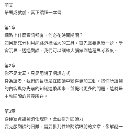
前言

閱讀方法／掌握關鍵字／解讀技巧／理解訓練／學習心法……

帶著成就感，真正讀懂一本書

本書帶你有效累積閱讀與學習成果，

持續讀，你會感受時間發揮在閱讀上的複利效應！

第1章

網路上什麼資訊都有，何必花時間閱讀？

本書特色

如果想充分利用網路這樣強大的工具，首先需要退後一步，學
會沉思。透過閱讀，我們可以訓練大腦做到這種思考程度。

🌟資訊爆炸時代必備的思維輸入輸出法，大眾、學生、考生都
適讀！

第2章

本書帶大家了解不同的認知學習方式、跨領域知識如何吸收、
你不是太笨，只是用錯了閱讀方式

怎麼成為「上下文推理高手」，到加深記憶的輸出技巧等等。
身為讀者，我們的目標是在閱讀中變得更加主動。將你所讀到
無論是想提高知識涵養的一般大眾、需培養閱讀素養的學生，
的內容與你先前的知識連繫起來，並提出更多的問題，這就是
或是想提升邏輯思考能力的考生，都可以從中獲益，讓閱讀成
主動閱讀的意義所在。

果清晰可見！

第3章

🌟閱讀，不能不懂的學習底層邏輯！ 

從硬塞資訊到消化理解，全面提升閱讀力

閱讀，是所有學習的基礎。無論我們想改善自己的哪些方面，
要克服閱讀的困難，需要批判性地閱讀眼前的文章，像解謎一