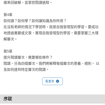
都要從大腦著手，而閱讀

樣來回破解，並掌控閱讀過程。

就是在鍛鍊大腦。如果想充分利用AI這樣強大的工具，首先需
要退後一步，學會沉思。而本書教你如何透過閱讀，訓練大腦
第4章

做到這種思考程度。

如何讀？如何學？如何讓知識為你所用？ 

在沒有老師的情況下學習時，就是自我發現型的學習。要成功
🌟滿滿練習與應用實例，學會用正確的方式閱讀，全面強化理
地透過書籍或文章，實現自我發現型的學習，需要掌握三大理
解力與記憶力！

解層次。

本書拆解4大閱讀理解層次，並提供10大閱讀素養實戰訓練，以
及42個關鍵訣竅。讓我們可以有系統地理解、學習新知，牢記
第5章

吸收到腦袋的資訊！此外，本書更收錄「英文閱讀特訓練
提升閱讀層次，需要哪些條件？

習」，帶你擴大閱讀視野，增進跨文化解讀力。
閱讀，分為四個層次。我們將解釋每個層次的意義、規則， 以
及如何達到特定層次的閱讀。

看更多
第6章

成為一流的「解讀者」

文學解讀的主要目的是發現書中的意義。當你閱讀和解讀時，
序跋
任務不是在文本中找到正確的意義，而是「創造意義的過