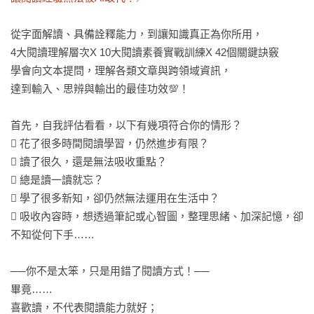
從字面解讀、具備詮釋能力，到讓知識真正為你所用，

4大閱讀理解層次X 10大閱讀素養實戰訓練X 42個關鍵訣竅

學會向文本提問，理解各類文章與跨領域資訊， 

達到輸入、思辨與輸出的最佳功效💯！

首先，自我評估看看，以下有幾項符合你的情形？

 花了很多時間閱讀學習，仍然進步有限？

 讀了很久，還是無法吸收重點？

 總是讀一讀就忘？

 學了很多新知，卻仍然無法運用在生活中？

 吸收內容時，想透過筆記或心智圖，整理思緒、加深記憶，卻
不知從何下手……

──你不是太笨，只是用錯了閱讀方式！──

畢竟……

喜歡讀，不代表閱讀能力就好；
