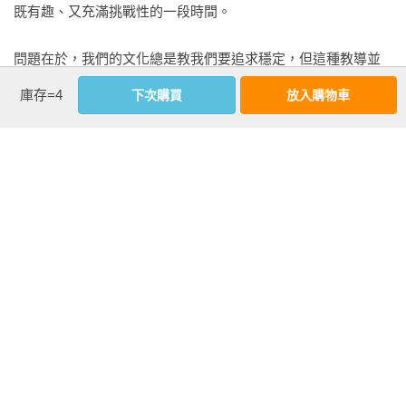
既有趣、又充滿挑戰性的一段時間。

─林妍希，為台灣而教（TFT）董事暨School 28共同發起人

問題在於，我們的文化總是教我們要追求穩定，但這種教導並
改變是無可避免的，這本書充滿智慧且符合時代需求，提供我
沒有反映出現實的情況：這個世界一直在變化；只要我們擁有
們路線圖，幫助我們在這個紛亂的世界向前進。

庫存=4
下次購買
放入購物車
對的能力，改變可以成為成長的強大推力。現在是翻轉情況的
─卡爾．紐波特（Cal Newport），喬治城大學電腦科學系教
時候了。改變是無可避免的，剛開始接受這個事實時，可能會
授、《深度工作力》作者

令人害怕，但我後來意識到（你也會在閱讀本書的過程中發
現），擁抱人生的變動性其實可以賦予我們力量，甚至是優
本書挑戰了我們天生想要拒抗改變的心態，提供經過精心研究
勢。毫無疑問，改變可能帶來痛苦，但也會帶來各種好處。

後得到的建議，幫助你擁抱並積極面對改變。這本深具內涵的
書讀起來輕鬆愉快，同時賦予你寶貴的智慧，安然度過人生中
心理學、生物學、社會學、哲學，以及最先進的神經科學之最
意料之外的發展與轉折。

看更多
新研究都指出，改變本身是中性的。它究竟是負面或正面，取
─凱蒂．米爾克曼（Katy Milkman），華頓商學院教授 

決於我們如何看它，更重要的是，取決於我們如何回應它。現
代西方社會從線性觀點看人生，並認為人的一生是相對穩定
希臘哲學家赫拉克力特說，你無法踏入同一條河兩次。作者會
作者資料
的，然而，許多古老的智慧與傳統思想（例如佛教、斯多葛學
讓你開始質疑，自己為什麼想要踏入同一條河兩次？改變是無
派與道家學說），都承認現實有某種週期性，也承認改變的普
可避免的，但假如我們學習與它一起努力、而不是與它對抗，
布萊德．史托伯格(Brad Stulberg)
遍性。古老智慧與現代科學一致同意，世事無常是無可否認的
我們就會和河流一樣：流動、可變通，更堅韌。

從事健康、幸福與永續卓越的研究和寫作。
