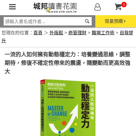
0
限量預購
您現在的位置：
首頁
＞
外版館
>
商管理財
>
職場工作術
>
自我提
升
一流的人如何擁有動態穩定力：培養變通思維，調整
期待，修復不確定性帶來的震盪，隨變動而更高效強
大