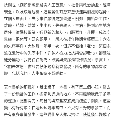
技問世（例如網際網路與人工智慧）、社會與政治動盪、經濟
林妍希｜現任「為台灣而教」董事

衰退，以及環境危機，這些變化有愈來愈快速與劇烈的趨勢。
洪仲清｜臨床心理師

在個人層面上，失序事件顯得更加普遍。例如，開始新工作、
卡爾．紐波特｜喬治城大學電腦科學系教授

離職、結婚、離婚、生小孩、失去親人、生病、搬到陌生地方
凱蒂．米爾克曼｜華頓商學院教授 

居住、從學校畢業、遇見新的摰友、出版著作、升遷、成為空
基倫．賽提亞｜麻省理工學院語言學及哲學系教授

巢族、退休等。研究顯示，一般人在成年時期會經歷三十六次
奧利佛．柏克曼｜《衛報》獲獎專欄作家

的失序事件，大約每一年半一次，但這不包括「老化」這個永
遠在進行中的失序事件，許多人極力抵抗與否認老化，卻總是
★各界推薦

徒勞無功。我們往往認為，改變與失序是特殊情況，事實上，
接獲書稿時，我正在歐洲展開21天的旅程，原本以為我會沉浸
它們是常態。你只要仔細觀察就會發現，所有的事物都會改
在風光明媚的景致裡而無暇讀完，沒想到卻因為這本書的陪伴
變，包括我們。人生永遠不斷變動。

而扭轉了我在這次旅程中經歷不預期變化時的心境與念頭，讓
我欣然接受且感恩所有的際遇。書中這句話「痛苦等於疼痛乘
寫本書前的那幾年，我出版了一本書、有了第二個小孩，辭去
以抗拒」相當啟發我，許多痛苦源於對改變的抗拒。人生無
了一份穩當的工作，搬家到遙遠的地方，不再繼續我做了多年
常，我們都會有錐心刺痛的時刻，當你面臨生命中的低谷時，
的運動，腿部開刀，痛苦的與某些家族成員疏遠了關係。這些
請給自己一些時間和空間暫停與消化，如作者所言「意義與成
變化有好有壞：在這短短幾年當中，不只有不好的事發生，而
長的出現有自己的時間表」，不用急著為每一個事件標註意
是有很多事情發生，這些變化令人難以招架，使這幾年變成了
義。
