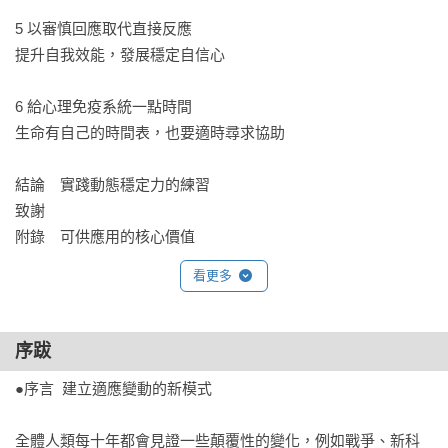
應環境變動，不斷調整自己。

5 以審慎回應取代直接反應 

*以審慎回應取代憤怒反應：直接反應會帶來恐慌與攻擊，以暫
提升自我效能，發展穩定自信心

停、消化、計畫、執行來回應，可以更靈活適應職場、身體、
情緒和難題。例：加州大學洛杉磯分校研究，讓參與者在陌生
6 給心理免疫系統一點時間 

人面前即席演講，半數參與者去標示自己的感受，例如胸口緊
生命有自己的時間表，也要適時尋求協助

緊的或喉嚨卡卡的，結果顯示這一半參與者的心情較平靜。當
你標示情緒，就可以 與那些情緒分離，並提供更大的自由去處
結論　實踐動態穩定力的練習 

理周遭發生的事。

致謝

附錄　可供應用的核心價值
*生命有自己的時間表，給心理免疫系統一點空間：在劇變發生
看更多
的當下，保持耐心，用溫柔對待自己是最好的方式。例：當我
們遇到特別嚴重且從來沒遇過的變化（像是蒙受損失、生病或
是身份認同危機），心理免疫系統不會立刻開始運作，需要一
序跋
點時間匯集必要的資源。若想倉促得出正向的展望，會使我們
●序言  建立適應變動的新模式

覺得更糟。勉強不來，否則會產生反效果。

全體人類每十年都會見證一些顛覆性的變化，例如戰爭、新科
★好評推薦
