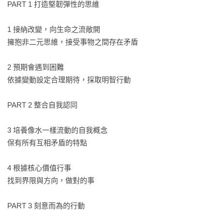
名將費德勒經歷多次受傷，他接受事實，順應年紀和體力來調
PART 1 打造堅韌彈性的思維

整自己、改變戰術和練習方式。他的職業生涯比其他運動員更
長，並在低潮後再度登上顛峰，除了卓越技巧之外，更重要是
1 接納改變，向生命之流敞開 

他在面臨變動時擁有絕佳適應力。

擁抱非二元思維，接受事物之間存在矛盾

*培養像水一樣流動的自我概念：人們經常過度依賴自身扮演的
2 預期會遇到困難 

角色（例如好父母、好伴侶、好員工、好主管），藉此獲得肯
依據變動設定合理期待，採取明智行動

定。若能整合多個身份認同，即使在某個領域跌倒，依然可從
其他身份獲得力量。例：冬奧雙金選手范德普爾經常因成績而
PART 2 整合自我認同

情緒起伏。以前他將運動視為生命的全部，後來認知這個身份
只是人生的一部分，開始追尋滑冰以外的人生，接受改變和失
3 培養像水一樣流動的自我概念 

序的概念後，成績表現和心理狀態更為放鬆和穩定。

保有所有互相矛盾的特點

*保有核心價值，其餘部分有商量餘地：滿足變動環境需求，就
4 根據核心價值行事 

不容易被取代。例：《紐約時報》在報業巨大的失序與動盪期
找到界限與方向，做對的事

間交出亮眼成績單，2000年有120萬訂戶，2022年超過1千萬付
費訂閱者，股價創新高。紐時不像其他媒體逃避改變，而是順
PART 3 刻意而為的行動
