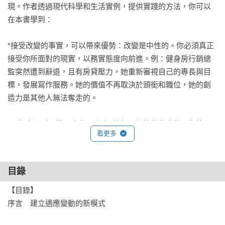
現。作者透過現代科學和生活實例，提供實踐的方法，你可以
在本書學到：

*接受改變的事實，可以帶來優勢：改變是中性的。你必須真正
接受你所面對的現實，以務實態度向前進。例：健身房行銷總
監突然遭到辭退，且有房貸壓力，她重新審視自己的專長與目
標，發展寫作服務。她的價值不再取決於頭銜和職位，她的創
造力是其他人無法奪走的。

*預期會遇到困難，痛苦＝疼痛×抗拒：根據變動來修正期待，
看更多
愈能適應，消耗的能量也愈少。例：梅約醫學中心發現患者會
因為疼痛而抗拒某些活動，但經過適當的指引和練習，一旦撐
過一開始的疼痛，身體會逐漸放鬆。將疼痛視為可以管理的，
目錄
越退縮，情況越糟。不斷更新期待，並且面對現實。

【目錄】

*刻意建立堅韌彈性的適應力：我們的健康、長壽與展現天賦的
序言　建立適應變動的新模式 

能力需依靠核心價值，在變動時期成為成長的動力。例：網球