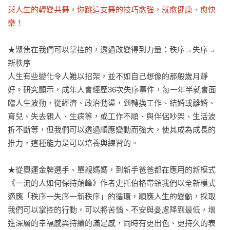
與人生的轉變共舞，你跳這支舞的技巧愈強，就愈健康、愈快
樂！
★聚焦在我們可以掌控的，透過改變得到力量：秩序→失序→
新秩序

人生有些變化令人難以招架，並不如自己想像的那般歲月靜
好。研究顯示，成年人會經歷36次失序事件，每一年半就會面
臨人生波動，從經濟、政治動盪，到轉換工作、結婚或離婚、
育兒、失去親人、生病等，或工作不順、與伴侶吵架、生活波
折不斷等，但我們可以透過順應變動而強大，使其成為成長的
推力，這種能力是可以培養與練習的。

★從奧運金牌選手、單親媽媽，到新手爸爸都在應用的新模式

《一流的人如何保持顛峰》作者史托伯格帶領我們以全新模式
適應「秩序一失序一新秩序」的循環，順應人生的變動，採取
我們可以掌控的行動，可以將苦惱、不安與憂慮降到最低，增
進深層的幸福感與持續的滿足感，同時有更出色、更持久的表