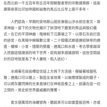
勇士》（The Wilderness Warrior）作者

在西元前一千五百年到五百年間朝聖者眾的宗教建築群，這座
建築奇景比印加帝國和祕魯的馬丘比丘早上兩千多年。

「一本精心研究、全面記錄之作，從許多不同面向涵蓋一個複
雜的主題……宛如在閱讀一本迷人的冒險故事……輕鬆有趣，
　　人們認為，早期的安地斯山居民會跋山涉水前往查文，尋
內容豐富。」

求神諭。留下的文物也揭示了拱頂地下廳室的祭品與致幻儀
——湯姆．艾克霍斯特（Tom Eichhorst），《美國貝類學會季
式。在它的平頂神廟、階梯和下沉廣場之下，以厚石灰岩打造
刊》（American Conchologist）

的迷宮，在黑暗中蜿蜒數公里。二十個儀式廊道連結狹窄的通
道、樓梯、小室、隱匿的壁龕、通風口和水道。考古學家越深
「光彩奪目的沉思……巴內特這本翔實豐富的敘述，歌頌了過
入挖掘這個潮濕的地下世界，就有越多證據證明，這些空間設
往我們如何珍視軟體動物，今日牠們如何受到迷戀，以及確保
計的目地就是為了令人暈昡、陷入迷幻。

牠們的未來生存有多重要。」

——勞倫斯．馬沙爾（Laurence A. Marschall），《自然史》
　　水順著花崗岩槽從信徒上方與下方流過，模擬著喧囂吼
（Natural History）

聲；通風口可以關上，製造全盲效果。以無煙煤製成的鏡子，
可以將灰塵閃爍的光束直接打在神祇造像之上。迴盪在這一切
「本書是貝殼和貝殼熱愛者的輝煌歷史。一部迷人的歷史，惋
之間的，是史前世界最威嚴的聲響。

惜的歷史。它拓展了我們吸收新知的能力。如同它的主角一般
複雜、多腔且美麗，如果巴內特能喚醒我們的驚奇感，那麼或
　　查文德萬塔的海螺號角，聽起來可以如雷霆般恐怖，亦或