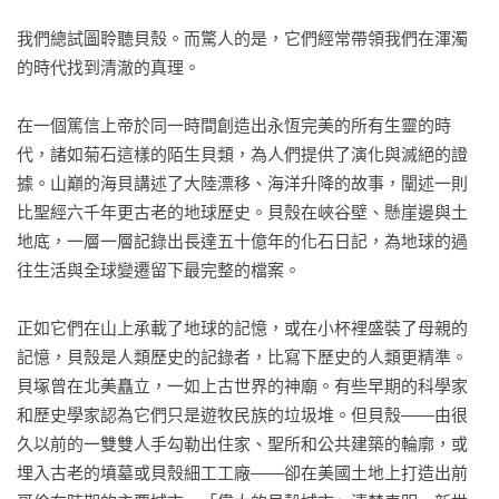
我們總試圖聆聽貝殼。而驚人的是，它們經常帶領我們在渾濁
的時代找到清澈的真理。

在一個篤信上帝於同一時間創造出永恆完美的所有生靈的時
代，諸如菊石這樣的陌生貝類，為人們提供了演化與滅絕的證
據。山巔的海貝講述了大陸漂移、海洋升降的故事，闡述一則
比聖經六千年更古老的地球歷史。貝殼在峽谷壁、懸崖邊與土
地底，一層一層記錄出長達五十億年的化石日記，為地球的過
往生活與全球變遷留下最完整的檔案。

正如它們在山上承載了地球的記憶，或在小杯裡盛裝了母親的
記憶，貝殼是人類歷史的記錄者，比寫下歷史的人類更精準。
貝塚曾在北美矗立，一如上古世界的神廟。有些早期的科學家
和歷史學家認為它們只是遊牧民族的垃圾堆。但貝殼——由很
久以前的一雙雙人手勾勒出住家、聖所和公共建築的輪廓，或
埋入古老的墳墓或貝殼細工工廠——卻在美國土地上打造出前