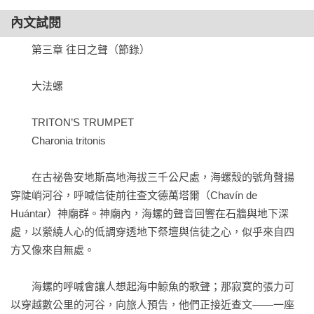
我們的答案，牠們的未來則是我們的希望。」

內文試閱
——傑克．戴維斯（Jack E. Davis），普立茲獎得獎著作《墨
西哥灣》（The Gulf）作者

　　第三章 往日之聲（節錄）

「本書精緻、多腔且明亮，如同巴內特在這本跨領域書中所描
　　大法螺

述的貝類。這是一本遊記，是對殖民主義和資本主義的漂亮控
訴，是流於官腔的科學敘事的重新復活，而最令人振奮的是，
　　TRITON’S TRUMPET

貝殼以及躲在其中的軟體動物的故事，如何反映了人類的偉大
　　Charonia tritonis

獨創以及人類對自然世界同樣巨大的影響。這首糅合了讚頌與
警告的歌曲，令我震悸，驚喜，開心至極。」

　　在古祕魯安地斯高地海拔三千公尺處，海螺殼的號角聲揚
——勞倫．格羅夫（Lauren Groff），暢銷書《佛羅里達》
穿陡峭河谷，呼喊信徒前往查文德萬塔爾（Chavín de 
（Florida）作者

Huántar）神廟群。神廟內，海螺的聲音回響在石牆與地下深
處，以縈繞人心的低調穿透地下祭壇與信徒之心，似乎來自四
「秉持卡森海洋三部曲的深研傳統，巴內特以深度對談的智慧
方又像來自無處。

與海洋科學交織出充滿詩意的沉思。一本自然史的當下經典
——洋溢著海濱恢弘的科普文學。」

　　海螺的呼喊會讓人想起海中鯨魚的歌聲；那寂寞的張力可
——道格拉斯．布林克利（Douglas Brinkley），暢銷書《荒野
以穿越數公里的河谷，向旅人預告，他們正接近查文——一座