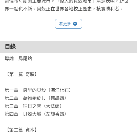
哥倫布時期的主要城市。「偉大的貝殼城市」清楚表明，新世
界一點也不新。貝殼正在世界各地校正歷史，核實勝利者。

看更多
本書由知名環境作家辛西亞．巴內特結合文化史與科學研究，
追溯我們長期對海貝的熱愛，以及製造這些海貝的軟體動物的
隱密生活。從一度在北美崛起的貝殼大城，到馬爾地夫的海水
目錄
暖化警告以及迦納的奴隸城堡，巴內特為世上最具代表性的貝
殼打造出令人難忘的描述。她從孩提時代的好奇開始，漸次鋪
導論　鳥尾蛤

展出各種驚人的歷史，例如殼牌家族企業如何靠著進口貝殼發
跡；並描繪出貝殼以及製造它們的軟體動物正在向科學家提出
【第一篇  奇蹟】

海洋暖化與酸化的警告。

第一章　最早的貝殼（海洋化石）

從早期螺號的神祕呼聲，到脊柱與螺塔的演化奇蹟，乃至受到
第二章　萬物始於貝（鸚鵡螺）

貝殼啟發的碳捕集現代科學，巴內特始終環繞著她的核心重
第三章　往日之聲（大法螺）

點，聆聽大自然的智慧——並根據貝殼的箴言行動，關懷彼此
第四章　貝殼大城（左旋香螺）

以及我們的世界。

【第二篇  資本】

「本書是一本罕見的傑出之作，每一頁都令人讚嘆。從史前到