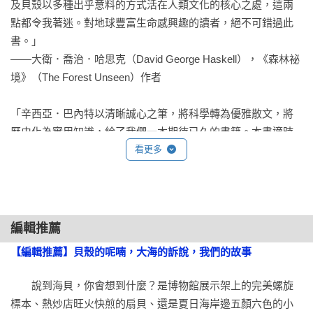
夠的攻擊性和速度來對付魚類和海龜等有聽力的天敵。演化科
及貝殼以多種出乎意料的方式活在人類文化的核心之處，這兩
學家指出，發出聲響來趕跑或對抗敵人是需要付出代價的，因
點都令我著迷。對地球豐富生命感興趣的讀者，絕不可錯過此
為牠們必須有足夠的戰鬥力或逃跑速度，應付被聲響吸引過來
書。」

的其他掠食者。世上最大的海螺或許活得悄無聲息，但做為補
——大衛．喬治．哈思克（David George Haskell），《森林祕
償，牠留下的貝殼卻可發出粗礪呼吼。

境》（The Forest Unseen）作者

　　諸如法螺、海螺或萬寶螺（Helmet Shell）這類大型腹足類
「辛西亞．巴內特以清晰誠心之筆，將科學轉為優雅散文，將
貝殼，其內部螺圈創造出理想的氣廊，可吹奏出清晰有力的曲
歷史化為實用知識，給了我們一本期待已久的書籍。本書適時
調。如此低沉綿長、緊迫迷魅的聲景，在其他地方並不存在。
而開放，迴盪著海貝世界的奇妙之聲。她敦促我們以前所未有
看更多
它們的莊嚴令初民吹響貝殼號角，宣告生與死，號召戰鬥與狩
的方式貼耳傾聽，因為在這個過渡的時代，牠們的真實就是我
獵，傳遞並不罕見的神明之聲。貝殼號角宛若來自另一世界的
們的命運，牠們的智慧就是我們的答案，牠們的未來則是我們
召喚，在我們周遭備受尊崇。

的希望。」

——傑克．戴維斯（Jack E. Davis），普立茲獎得獎著作《墨
編輯推薦
　　幾乎在所有大陸的岩棚與洞穴裡都曾發現貝殼號角（包括
西哥灣》（The Gulf）作者

【編輯推薦】貝殼的呢喃，大海的訴說，我們的故事
遠離海岸之地），而且表面都有嘴部磨損的痕跡。石器時代的
人們吹奏有著高尖螺塔的法螺（Triton’s Trumpet，來自印度太
「本書精緻、多腔且明亮，如同巴內特在這本跨領域書中所描
　　說到海貝，你會想到什麼？是博物館展示架上的完美螺旋
平洋的大法螺﹝Charonia tritonis﹞或來自地中海的白法螺
述的貝類。這是一本遊記，是對殖民主義和資本主義的漂亮控
標本、熱炒店旺火快煎的扇貝、還是夏日海岸邊五顏六色的小
﹝Charonia nodifera﹞），那是目前所知最古老的樂器之一。法