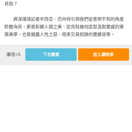
訴，是流於官腔的科學敘事的重新復活，而最令人振奮的是，
貝殼？

螺很容易長到三十公分長，屬於海中體型最龐大的一群腹足
貝殼以及躲在其中的軟體動物的故事，如何反映了人類的偉大
類。牠們鼓鼓的殼體很容易讓人聯想起淺黃棕褐的漂亮羽毛，
獨創以及人類對自然世界同樣巨大的影響。這首糅合了讚頌與
　　資深環境記者辛西亞．巴內特引領我們從意想不到的角度
早期的貝殼迷經常將牠們比喻成鷓鴣或雉雞。

警告的歌曲，令我震悸，驚喜，開心至極。」

聆聽海貝。那是彰顯人類之美、從貝殼幾何造型汲取靈感的建
——勞倫．格羅夫（Lauren Groff），暢銷書《佛羅里達》
築美學，也是揭露人性之惡、用來交易奴隸的寶螺貨幣。

　　二十世紀初，聖經考古學家約翰．亞瑟．湯普森（John 
（Florida）作者

Arthur Thompson）在靜謐的學院大堂聽到貝殼號角響起，他形
　　本書將帶領讀者觀看那些看不見的過往：貝殼內部的生
容那種聲音動人到「令人略感羞愧」。湯普森想像，「在我們
「迷人……一本關於貝殼製造者以及牠們以多重方式與人類互
庫存=5
下次購買
放入購物車
命，馬爾地夫的女王們，以及被史書遺忘之人，揭示人類與海
祖先眼中，前一天用來象徵神靈的法器，隔天竟然變成濃霧號
動並形塑人類的有趣歷史。」

洋境況的關聯。

角或牛號角，這並不奇怪，因為嚇跑邪靈的東西也可用來嚇唬
——科萊特．班克羅夫特（Colette Bancroft），《坦帕灣時
小偷。」

報》（Tampa Bay Times）

　　這不是一本斥責之書，而是對軟體動物美妙生命的極致讚
嘆，揉合了讚頌與警告，拋擲出疑問：今日的我們還能從海貝
　　不過，現代科學家表示，貝殼號角經常出現在新石器時代
「秉持卡森海洋三部曲的深研傳統，巴內特以深度對談的智慧
身上學到什麼？

的墓地、查文之類的神廟以及後來的宮殿、城牆和防禦塔樓，
與海洋科學交織出充滿詩意的沉思。一本自然史的當下經典
意味著它們絕非無足輕重之物。貝殼承載著講台或講壇的莊
——洋溢著海濱恢弘的科普文學。」

　　貝殼是訊息也是禮物。巨硨磲蛤豢養藻類、海灣扇貝跳躍
嚴。

——道格拉斯．布林克利（Douglas Brinkley），暢銷書《荒野
游泳、殺手芋螺麻痺獵物；海貝適應嚴峻環境的能力為能源科
勇士》（The Wilderness Warrior）作者

技、生物醫學指引了方向。而海貝的脆弱與頑強也告訴我們，
　　在石器時代晚期的洞穴和聚落裡，數以百計的大法螺隨著