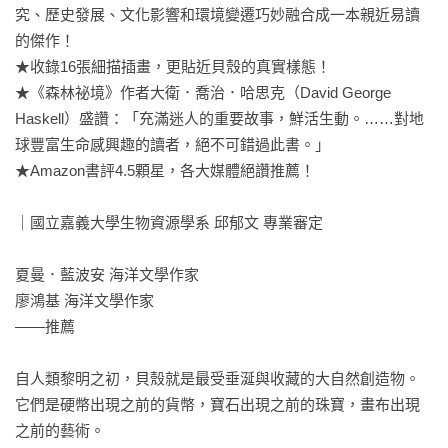
究、歷史發展、文化影響和環境變遷巧妙融合成一本親近易讀
的傑作！

★收錄16張細描插畫，更貼近貝殼的真實樣態！

★《森林祕境》作者大衛．喬治．哈思克（David George 
Haskell）盛讚：「充滿迷人的重要故事，鮮活生動。……對地
球豐富生命感興趣的讀者，絕不可錯過此書。」

★Amazon書評4.5顆星，各大媒體絕讚推薦！

｜國立嘉義大學生物資源學系 邱郁文 專業審定

夏曼．藍波安 海洋文學作家

廖鴻基 海洋文學作家

——推薦

自人類黎明之初，貝殼就是最受垂涎與收藏的大自然創造物。
它們是硬幣出現之前的貨幣，寶石出現之前的珠寶，畫布出現
之前的藝術。
