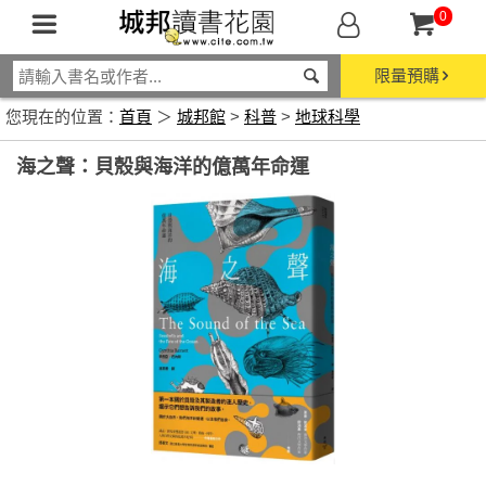
0
限量預購
您現在的位置：
首頁
＞
城邦館
>
科普
>
地球科學
海之聲：貝殼與海洋的億萬年命運