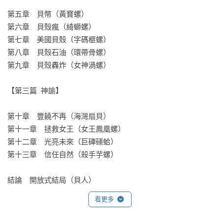
今日，貝殼充斥在人類生活當中，從為古代眾神發聲到推動今
第五章　貝幣（黃寶螺）

日的氣候解決方案。謝謝妳，辛西亞．巴內特，因為妳榮耀了
第六章　貝殼瘋（綺螄螺）

軟體動物留給我們的贈禮——例如一度用來號召信徒禮拜的海
第七章　美國貝殼（字碼榧螺）

螺——也因為妳給了牠們聲音，替瀕危的海洋請命。」

第八章　貝殼石油（環帶骨螺）

——賽．蒙哥馬利（Sy Montgomery），暢銷書《章魚的內心
第九章　貝殼轟炸（女神渦螺）

世界》（The Soul of an Octopus）作者

【第三篇  神諭】

「充滿迷人的重要故事，鮮活生動。軟體動物的奇妙生命，以
及貝殼以多種出乎意料的方式活在人類文化的核心之處，這兩
第十章　豐饒不再（海灣扇貝）

點都令我著迷。對地球豐富生命感興趣的讀者，絕不可錯過此
第十一章　拯救女王（女王鳳凰螺）

書。」

第十二章　光亮未來（巨硨磲蛤）

——大衛．喬治．哈思克（David George Haskell），《森林祕
第十三章　信任自然（殺手芋螺）

境》（The Forest Unseen）作者

結論　開放式結局（貝人）
「一本期待已久的書籍。本書適時而開放，迴盪著海貝世界的
看更多
奇妙之聲。她敦促我們以前所未有的方式貼耳傾聽，因為在這
個過渡的時代，牠們的真實就是我們的命運，牠們的智慧就是