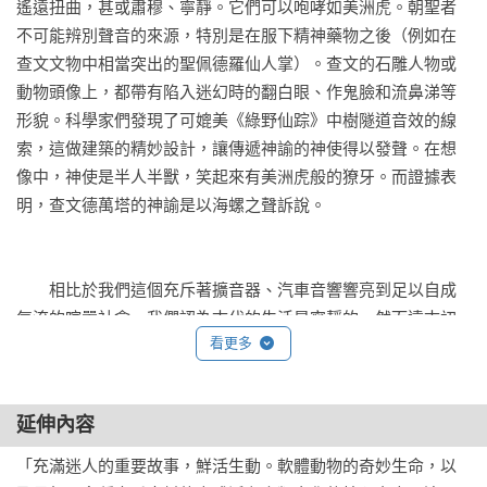
許就有希望啟動我們對海洋與彼此的集體責任感。」

遙遠扭曲，甚或肅穆、寧靜。它們可以咆哮如美洲虎。朝聖者
——凱薩琳．諾布里（Katharine Norbury），《華盛頓郵報》
不可能辨別聲音的來源，特別是在服下精神藥物之後（例如在
（The Washington Post）

查文文物中相當突出的聖佩德羅仙人掌）。查文的石雕人物或
動物頭像上，都帶有陷入迷幻時的翻白眼、作鬼臉和流鼻涕等
「巴內特的敘述會讓你感嘆大自然的神奇，本書精彩而適切地
形貌。科學家們發現了可媲美《綠野仙踪》中樹隧道音效的線
螺旋上升，變成一本關於海洋、關於地球歷史，以及關於環境
索，這做建築的精妙設計，讓傳遞神諭的神使得以發聲。在想
危機與保護的大故事。」

像中，神使是半人半獸，笑起來有美洲虎般的獠牙。而證據表
——約翰．威廉斯（John Williams），《紐約時報書評》（The 
明，查文德萬塔的神諭是以海螺之聲訴說。

New York Times Book Review）

「對欣賞過這些海洋最美麗物體之人而言，這是一本名副其實
　　相比於我們這個充斥著擴音器、汽車音響響亮到足以自成
的『海灘讀物』，值得珍藏。」

氣流的喧囂社會，我們認為古代的生活是寧靜的。然而遠古初
——朗．查爾斯（Ron Charles），《CBS週日早晨》（CBS 
看更多
民也會放大他們的訊息與音樂。他們的工具是象牙與骨製號
Sunday Morning）
角、石板琴、木製吼板、鳥骨笛、天然與人造回聲室、鱷魚皮
鼓——還有用貝殼製造、振奮人心的號角。

延伸內容
　　沉默對軟體動物來說是一種節制的智慧，因為它們沒有足
「充滿迷人的重要故事，鮮活生動。軟體動物的奇妙生命，以