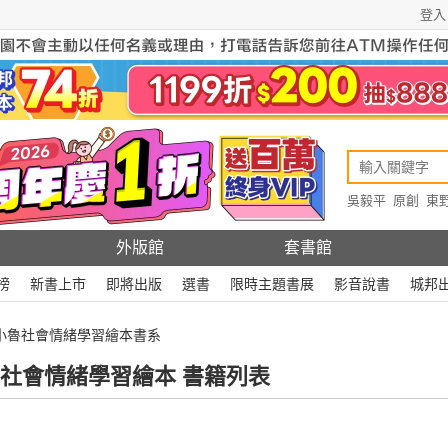
登入
吳毅平
原創
東
原創
Rewire
外版館
套書館
榜
新書上市
即將出版
選書
限時主題書展
影音說書
城邦
 小魯社會情緒學習繪本書系
社會情緒學習繪本 書籍列表