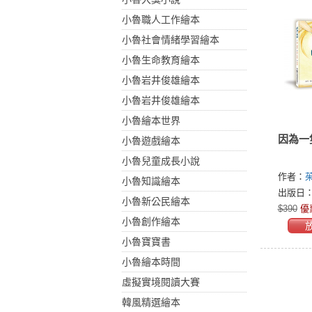
小魯職人工作繪本
小魯社會情緒學習繪本
小魯生命教育繪本
小魯岩井俊雄繪本
小魯岩井俊雄繪本
小魯繪本世界
因為一
小魯遊戲繪本
小魯兒童成長小說
作者：
茱
小魯知識繪本
Fogliano
出版日：2
小魯新公民繪本
$390
優
小魯創作繪本
小魯寶寶書
小魯繪本時間
虛擬實境閱讀大賽
韓風精選繪本