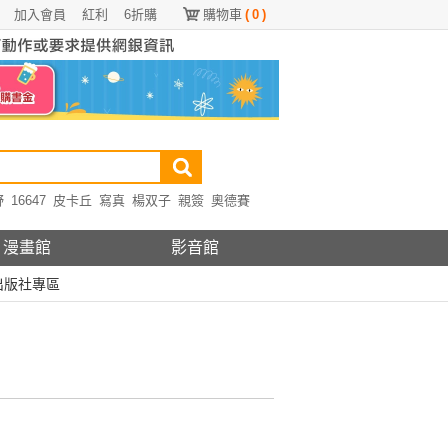
加入會員
紅利
6折購
購物車
(
0
)
野
16647
皮卡丘
寫真
楊双子
親簽
奧德賽
漫畫館
影音館
出版社專區