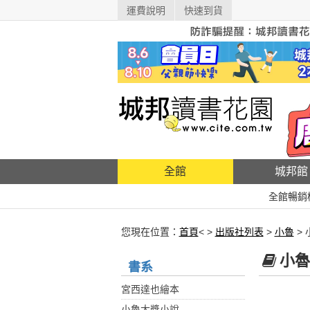
運費說明
快速到貨
全館
城邦館
全館暢銷
您現在位置：
首頁
< >
出版社列表
>
小魯
>
小魯
書系
宮西達也繪本
小魯大獎小說