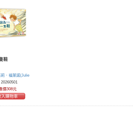
隻鞋
莉．福萊諾(Julie
)
0260501
惠價308元
放入購物車