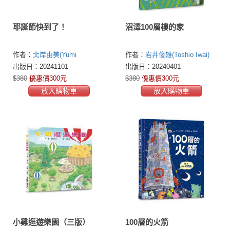
耶誕節快到了！
沼澤100層樓的家
作者：
北岸由美(Yumi
作者：
岩井俊雄(Toshio Iwai)
Kitagishi)
出版日：20241101
出版日：20240401
$380
優惠價300元
$380
優惠價300元
放入購物車
放入購物車
小雞逛遊樂園（三版）
100層的火箭