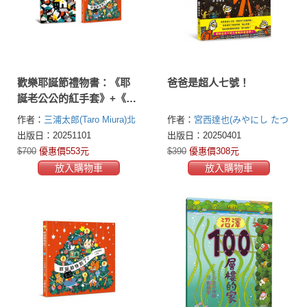
歡樂耶誕節禮物書：《耶
爸爸是超人七號！
誕老公公的紅手套》+《耶
誕節快到了！》
作者：
三浦太郎(Taro Miura)
北
作者：
宮西達也(みやにし たつ
岸由美(Yumi Kitagishi)
や Tatsuya Miyanishi)
出版日：20251101
出版日：20250401
$700
優惠價553元
$390
優惠價308元
放入購物車
放入購物車