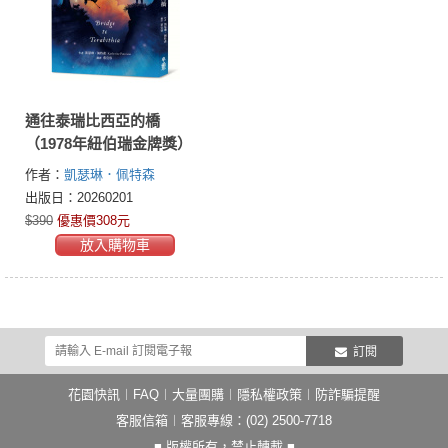
通往泰瑞比西亞的橋
（1978年紐伯瑞金牌獎）
作者：
凱瑟琳．佩特森
(Katherine Paterson)
出版日：20260201
$390
優惠價308元
放入購物車
訂閱
花園快訊
︱
FAQ
︱
大量團購
︱
隱私權政策
︱
防詐騙提醒
客服信箱
︱客服專線：(02) 2500-7718
■ 版權所有，禁止轉載 ■