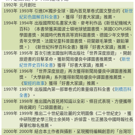
1992年
元月創社
1993年
1993年 引進DK獨步全球、國內首見單卷式圖文整合的《
新世
紀彩色圖解百科全書
》，獲得「好書大家讀」推薦。
1994年
1994年 出版國際知名畫家大衛．麥考利作品《新世紀機械大
百科》（本書榮獲美國波士頓地球號圖書獎、英國COPUS科
學圖書獎、英國時代教育高等資料圖書獎、德國少年文學獎、
青年文學獎、法國兒童科普圖書獎、荷蘭銀毛筆獎、銀鉛筆
獎。） 《新世紀科學百科全書》獲得「好書大家讀」推薦。
1995年
1995年 首次引進法國伽利瑪出版社「世界深度旅遊」，開創
旅遊書的目擊革命。獲新聞局優良中譯圖書推薦獎。 《
新世
紀世界史百科全書
》獲得「好書大家讀」推薦。
1996年
1996年 「世界深度旅遊」再次獲得新聞局優良中譯圖書推薦
獎。 「大學辭典」系列獲得新聞局優良中譯圖書推薦獎。
《
聖經的故事
》獲得「好書大家讀」推薦。
1997年
1997年 出版國內第一部單卷式的重量級百科全書《
劍橋百科
全書
》。
1998年
1998年 推出國內首見將知識以全彩、條目式表現、方便攜帶
與收藏的「口袋圖書館」。
1999年
1999年 推出二十世紀最壯麗的文明圖像《二十世紀史》，獲
中研院歷史學三院士余英時、許倬雲、杜正勝及中國時報社長
黃肇松聯名推薦。
2000年
2000年 結合本土作者與攝影，呈現獨特編輯創意的「台灣珍