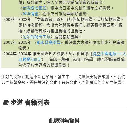
藏」系列問世；進入全面展現編輯創意的新層次。
《
台灣燈塔圖鑑
》獲中央日報中文創作類年度好書獎。
《
越洋情書
》獲中央日報翻譯類好書獎。
2002年
2002年 「文學珍藏」系列（詩經植物圖鑑、唐詩植物圖鑑、
楚辭植物圖鑑）售出大陸簡體字版權；貓頭鷹從購買國外版
權，蛻變為有能力售出版權的出版社。
《
花朵的祕密生命
》獲開卷好書獎。
2003年
2003年 《
都市賞鳥圖鑑
》獲好書大家讀年度最佳少年兒童讀
物獎。
2004年
2004年 推出國際知名攝影大師亞祖貝彤《
從空中看地球──大
地觀察366天
》，首印一萬冊，兩個月售罄！讓台灣讀者能夠
普遍享有世界級的閱讀品質！
美好的閱讀活動還不斷在孕育、發生中……請繼續支持貓頭鷹，與我們
共同振翅高飛、營造美好的文化！只有文化，才能讓我們富足而快樂。
步道 書籍列表
此類別無資料