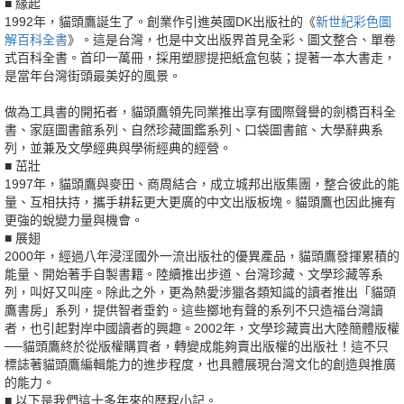
■ 緣起
1992年，貓頭鷹誕生了。創業作引進英國DK出版社的《
新世紀彩色圖
解百科全書
》。這是台灣，也是中文出版界首見全彩、圖文整合、單卷
式百科全書。首印一萬冊，採用塑膠提把紙盒包裝；提著一本大書走，
是當年台灣街頭最美好的風景。
做為工具書的開拓者，貓頭鷹領先同業推出享有國際聲譽的劍橋百科全
書、家庭圖書館系列、自然珍藏圖鑑系列、口袋圖書館、大學辭典系
列，並兼及文學經典與學術經典的經營。
■ 茁壯
1997年，貓頭鷹與麥田、商周結合，成立城邦出版集團，整合彼此的能
量、互相扶持，攜手耕耘更大更廣的中文出版板塊。貓頭鷹也因此擁有
更強的蛻變力量與機會。
■ 展翅
2000年，經過八年浸淫國外一流出版社的優異產品，貓頭鷹發揮累積的
能量、開始著手自製書籍。陸續推出步道、台灣珍藏、文學珍藏等系
列，叫好又叫座。除此之外，更為熱愛涉獵各類知識的讀者推出「貓頭
鷹書房」系列，提供智者垂釣。這些擲地有聲的系列不只造福台灣讀
者，也引起對岸中國讀者的興趣。2002年，文學珍藏賣出大陸簡體版權
──貓頭鷹終於從版權購買者，轉變成能夠賣出版權的出版社！這不只
標誌著貓頭鷹編輯能力的進步程度，也具體展現台灣文化的創造與推廣
的能力。
■ 以下是我們這十多年來的歷程小記。